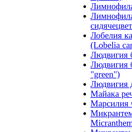
Лимнофила 
Лимнофила
сидячецветк
Лобелия ка
(Lobelia car
Людвигия б
Людвигия б
"green")
Людвигия д
Майака речн
Марсилия ч
Микрантем
Micranthem