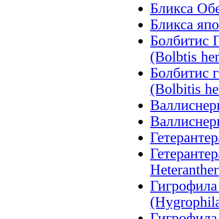
Бликса Обер
Бликса япо
Болбитис Г
(Bolbtis hen
Болбитис 
(Bolbitis he
Валлиснерия
Валлиснерия
Гетерантера
Гетерантер
Heteranther
Гигрофила
(Hygrophila
Гигрофила