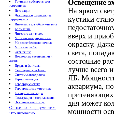
Освещение эх
Грунты и субстраты для
террариума
На ярком свет
Декорации
Декорации и укрытия для
кустики стан
террариумов
Инвентарь для обслуживания
недостаточно
Кормление
Литература и видео
вверх и прио
Морская аквариумистика
окраску. Даже
Морские беспозвоночные
Морские рыбы
света, попад
Освещение
Подводные светильники и
состояние рас
лампы
Пруды и фонтаны
лучше всего 
Светоарматура Juwel
Системы автодолива
ЛБ. Мощность
Терморегуляция
Террариумистика
аквариума, но
Террариумные животные
притеняющих 
Тестирование воды
Фильтрация и стерилизация
дня может кол
Экзотические птицы
Статьи по аквариумистике
мощности осв
Это интересно...