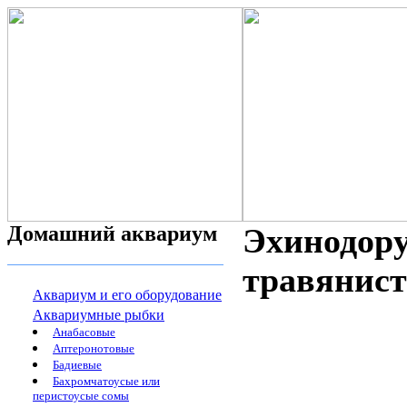
Домашний аквариум
Эхинодору
травянисты
Аквариум и его оборудование
Аквариумные рыбки
Анабасовые
Аптеронотовые
Бадиевые
Бахромчатоусые или
перистоусые сомы