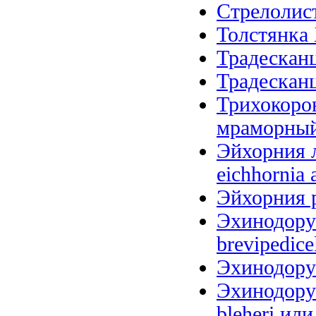
Стрелолист 
Толстянка 
Традесканц
Традесканц
Трихокоро
мраморный (
Эйхорния л
eichhornia 
Эйхорния р
Эхинодорус
brevipedice
Эхинодорус
Эхинодорус
bleheri или