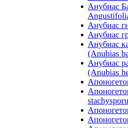
Анубиас Ба
Angustifoli
Анубиас ги
Анубиас гр
Анубиас ка
(Anubias ba
Анубиас р
(Anubias he
Апоногетон
Апоногето
stachysporu
Апоногетон
Апоногетон