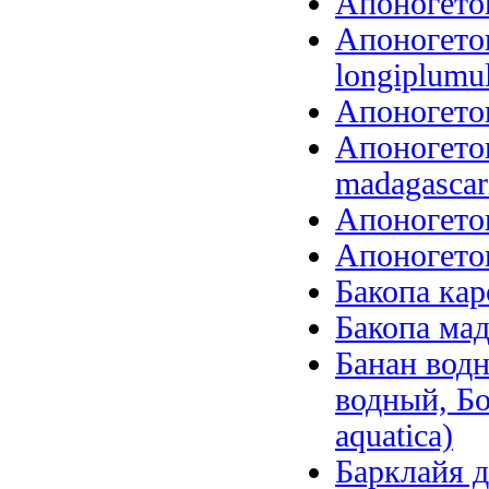
Апоногетон
Апоногето
longiplumu
Апоногетон
Апоногетон
madagascari
Апоногетон
Апоногетон
Бакопа кар
Бакопа мад
Банан вод
водный, Б
aquatica)
Барклайя д