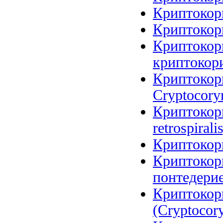
Криптокори
Криптокори
Криптокори
криптокори
Криптокори
Cryptocoryn
Криптокори
retrospirali
Криптокори
Криптокор
понтедерие
Криптокор
(Cryptocory