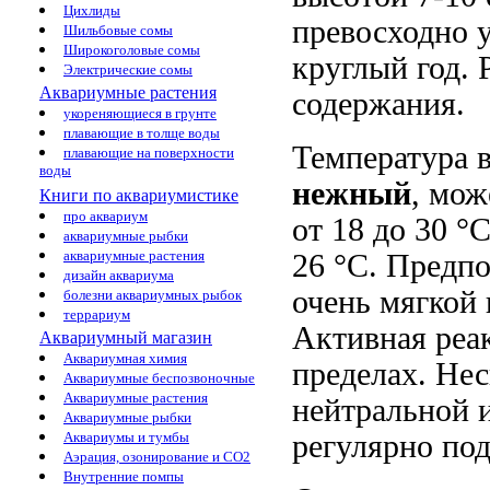
Цихлиды
превосходно 
Шильбовые сомы
Широкоголовые сомы
круглый год. 
Электрические сомы
Аквариумные растения
содержания.
укореняющиеся в грунте
плавающие в толще воды
Температура 
плавающие на поверхности
воды
нежный
, мож
Книги по аквариумистике
про аквариум
от 18 до 30 °
аквариумные рыбки
аквариумные растения
26 °С. Предпо
дизайн аквариума
очень мягкой 
болезни аквариумных рыбок
террариум
Активная реа
Аквариумный магазин
Аквариумная химия
пределах. Нес
Аквариумные беспозвоночные
Аквариумные растения
нейтральной 
Аквариумные рыбки
Аквариумы и тумбы
регулярно под
Аэрация, озонирование и CO2
Внутренние помпы