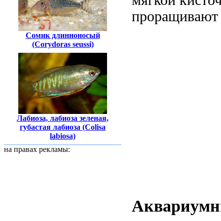
мягкой кисточ
проращивают в
Сомик длинноносый
(Corydoras seussi)
Лабиоза, лабиоза зеленая,
губастая лабиоза (Colisa
labiosa)
на правах рекламы:
Аквариумны