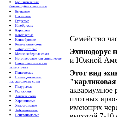
Броняковые или
бокочешуйниковые сомы
Бычковые
Вьюновые
Гудиевые
Иглобрюхие
Карповые
Карпозубые
Семейство час
Клинобрюхие
Кольчужные сомы
Лабиринтовые
Эхинодорус 
Мешкожаберные сомы
и Южной Аме
Нотоптеровые или спиноперые
Панцирные сомы или
каллихтовые
Этот вид эхи
Пецилиевые
Пимелодовые или
"карликовая
плоскоголовые сомы
Полурылые
аквариумное 
Радужницы
Хаковые сомы
плотных ярко-
Харациновые
имеющих чере
Хелостомовые
Хоботнорылые
высотой 7-10 
Центропомовые