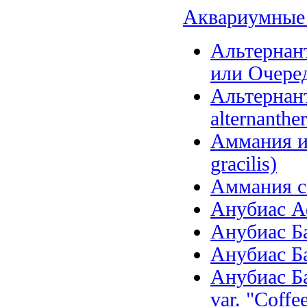
Аквариумные 
Альтернант
или Очеред
Альтернанте
alternanther
Аммания и
gracilis)
Аммания се
Анубиас Аф
Анубиас Бар
Анубиас Бар
Анубиас Ба
var. "Coffee