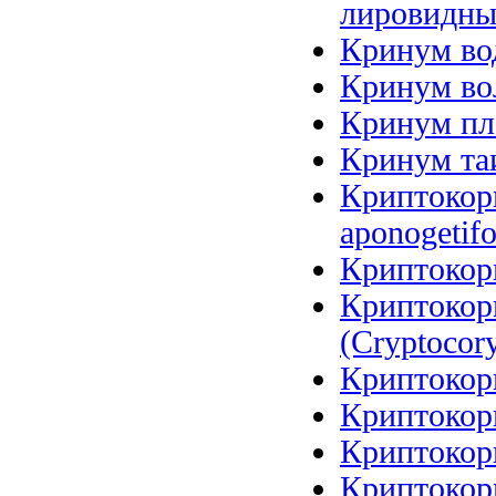
лировидный
Кринум вод
Кринум вол
Кринум пл
Кринум таи
Криптокори
aponogetifo
Криптокори
Криптокор
(Cryptocory
Криптокори
Криптокори
Криптокори
Криптокори