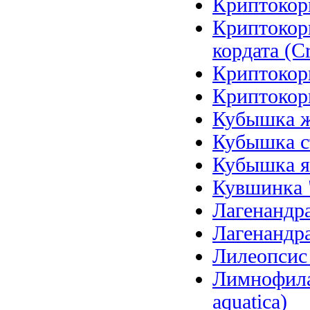
Криптокори
Криптокор
кордата (Cr
Криптокори
Криптокори
Кубышка же
Кубышка ст
Кубышка я
Кувшинка 
Лагенандра
Лагенандра
Лилеопсис б
Лимнофила 
aquatica)