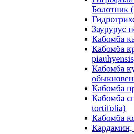
Болотник (
Гидротрихе
Заурурус п
Кабомба ка
Кабомба к
piauhyensis
Кабомба ку
обыкновенн
Кабомба пр
Кабомба сп
tortifolia)
Кабомба юж
Кардамин, 