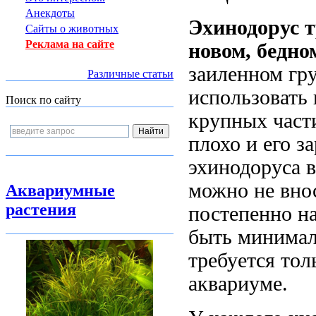
Анекдоты
Эхинодорус т
Сайты о животных
Реклама на сайте
новом, бедно
заиленном гру
Различные статьи
использовать 
Поиск по сайту
крупных части
плохо и его з
эхинодоруса 
можно не внос
Аквариумные
растения
постепенно н
быть минимал
требуется тол
аквариуме.