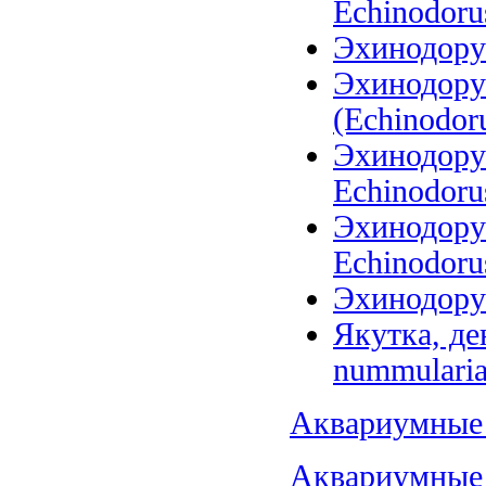
Echinodoru
Эхинодору
Эхинодору
(Echinodoru
Эхинодорус
Echinodoru
Эхинодорус
Echinodorus
Эхинодорус
Якутка, де
nummularia
Аквариумные 
Аквариумные 