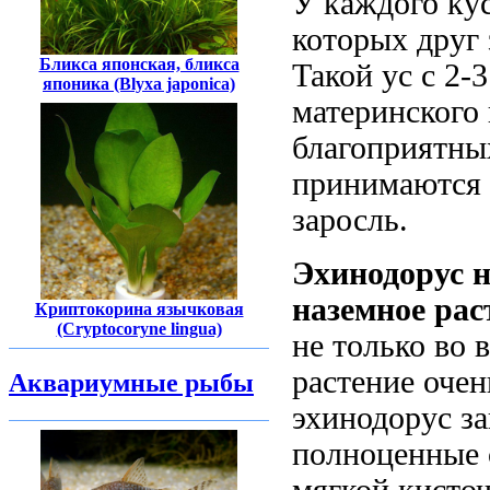
У каждого кус
которых друг 
Бликса японская, бликса
Такой ус с 2-
японика (Blyxa japonica)
материнского 
благоприятны
принимаются 
заросль.
Эхинодорус 
наземное рас
Криптокорина язычковая
(Cryptocoryne lingua)
не только во 
растение оче
Аквариумные рыбы
эхинодорус за
полноценные 