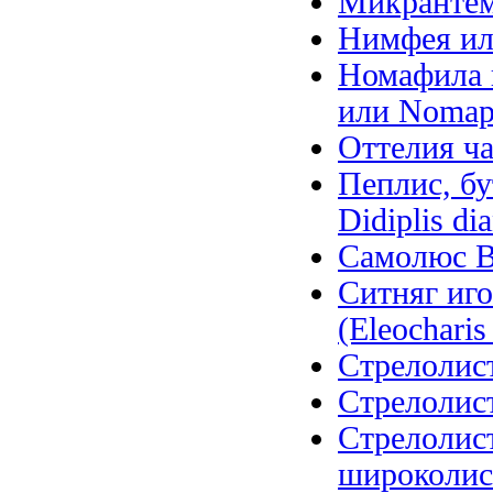
Микрантем
Нимфея ил
Номафила п
или Nomaph
Оттелия ча
Пеплис, бу
Didiplis di
Самолюс Ва
Ситняг иго
(Eleocharis 
Стрелолист
Стрелолист
Стрелолис
широколистн