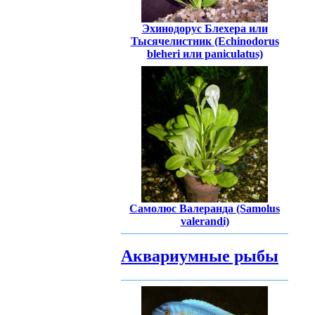
Эхинодорус Блехера или
Тысячелистник (Echinodorus
bleheri или paniculatus)
Самолюс Валеранда (Samolus
valerandi)
Аквариумные рыбы