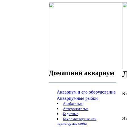
Домашний аквариум
Аквариум и его оборудование
К
Аквариумные рыбки
Анабасовые
Аптеронотовые
Бадиевые
Эт
Бахромчатоусые или
перистоусые сомы