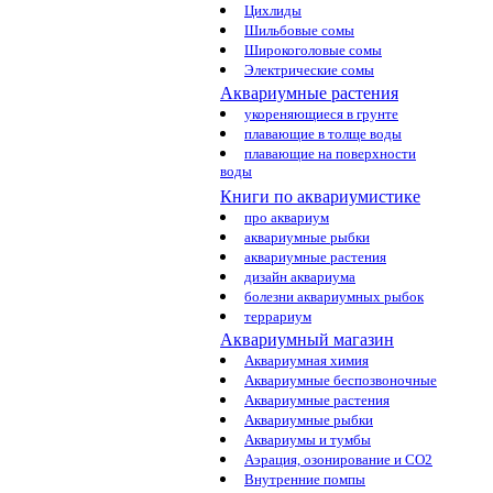
Цихлиды
Шильбовые сомы
Широкоголовые сомы
Электрические сомы
Аквариумные растения
укореняющиеся в грунте
плавающие в толще воды
плавающие на поверхности
воды
Книги по аквариумистике
про аквариум
аквариумные рыбки
аквариумные растения
дизайн аквариума
болезни аквариумных рыбок
террариум
Аквариумный магазин
Аквариумная химия
Аквариумные беспозвоночные
Аквариумные растения
Аквариумные рыбки
Аквариумы и тумбы
Аэрация, озонирование и CO2
Внутренние помпы