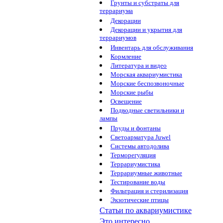
Грунты и субстраты для
террариума
Декорации
Декорации и укрытия для
террариумов
Инвентарь для обслуживания
Кормление
Литература и видео
Морская аквариумистика
Морские беспозвоночные
Морские рыбы
Освещение
Подводные светильники и
лампы
Пруды и фонтаны
Светоарматура Juwel
Системы автодолива
Терморегуляция
Террариумистика
Террариумные животные
Тестирование воды
Фильтрация и стерилизация
Экзотические птицы
Статьи по аквариумистике
Это интересно...