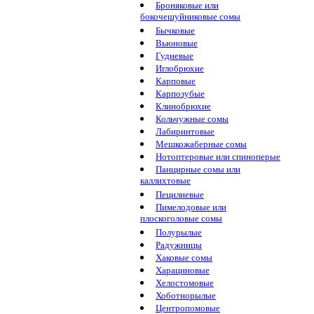
Броняковые или
бокочешуйниковые сомы
Бычковые
Вьюновые
Гудиевые
Иглобрюхие
Карповые
Карпозубые
Клинобрюхие
Кольчужные сомы
Лабиринтовые
Мешкожаберные сомы
Нотоптеровые или спиноперые
Панцирные сомы или
каллихтовые
Пецилиевые
Пимелодовые или
плоскоголовые сомы
Полурылые
Радужницы
Хаковые сомы
Харациновые
Хелостомовые
Хоботнорылые
Центропомовые