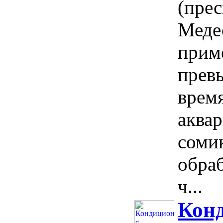
(прес
Меде
прим
прев
врем
аквар
соми
обраб
ч...
Конд