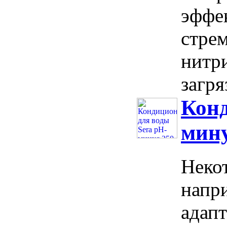
эффе
стре
нитр
загря
Конд
мину
Неко
напри
адапт