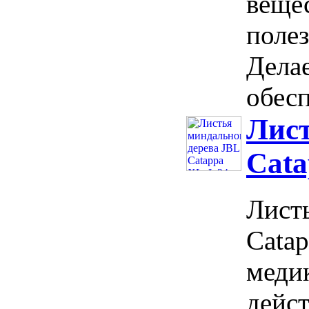
веще
поле
Делае
обесп
Лист
Cata
Лист
Catap
меди
дейст