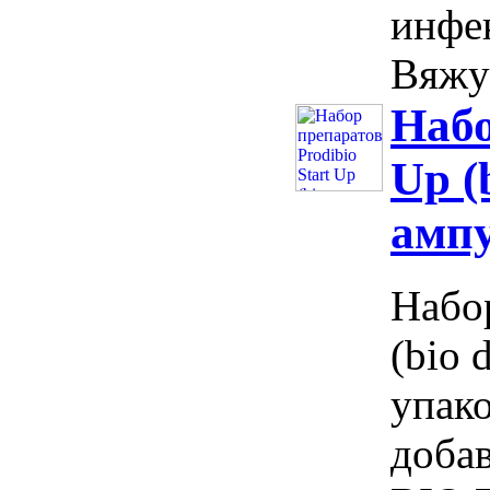
инфе
Вяжущ
Набо
Up (
амп
Набор
(bio 
упак
доба