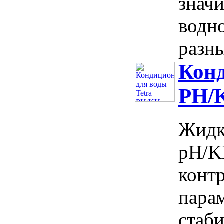
знач
водно
разны
Конд
PH/K
Жидк
pH/K
конт
парам
стаб