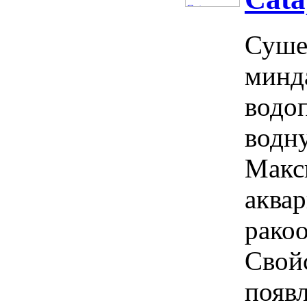
Суше
минда
водо
водну
Макс
аква
рако
Свой
появ