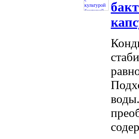
бакт
капс
Конд
стаб
равно
Подх
воды.
преоб
соде