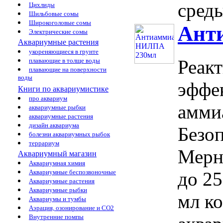
среды
Цихлиды
Шильбовые сомы
Широкоголовые сомы
Ант
Электрические сомы
Аквариумные растения
укореняющиеся в грунте
Реак
плавающие в толще воды
плавающие на поверхности
воды
эффе
Книги по аквариумистике
про аквариум
аммиа
аквариумные рыбки
аквариумные растения
дизайн аквариума
Безоп
болезни аквариумных рыбок
террариум
Мерн
Аквариумный магазин
Аквариумная химия
Аквариумные беспозвоночные
до 25
Аквариумные растения
Аквариумные рыбки
мл к
Аквариумы и тумбы
Аэрация, озонирование и CO2
Внутренние помпы