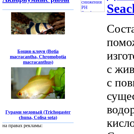
Seac
Соста
помо
Боция-клоун (Botia
изгот
macracantha, Chromobotia
macracanthus)
с жи
с по
сущес
водо
Гурами медовый (Trichogaster
chuna, Colisa sota)
кисло
на правах рекламы: