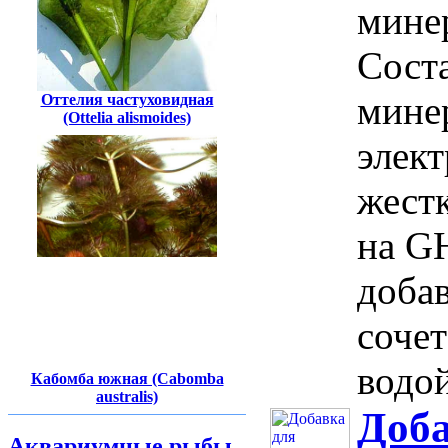
минер
Сост
мине
Оттелия частуховидная
(Ottelia alismoides)
элек
жестк
на G
добав
сочет
водой
Кабомба южная (Cabomba
australis)
Доба
Аквариумные рыбы