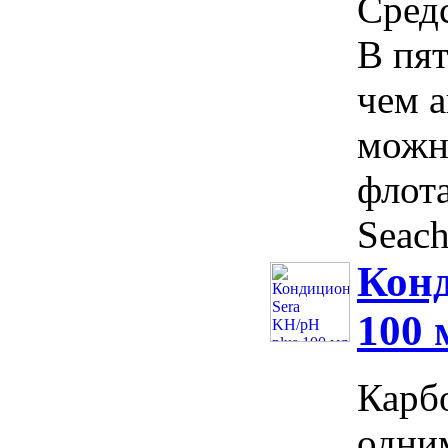
Средс
В пят
чем 
можн
флота
Seach
Конд
100 
Карбо
одни