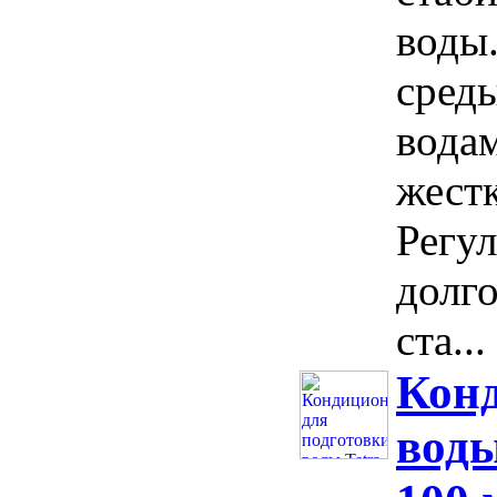
воды
сред
водам
жест
Регу
долго
ста...
Конд
воды