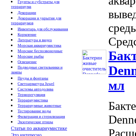
аква
Грунты и субстраты для
террариума
выве
Декорации
Декорации и укрытия для
террариумов
среды
Инвентарь для обслуживания
Кормление
Средс
Литература и видео
Морская аквариумистика
Морские беспозвоночные
Бак
Морские рыбы
Освещение
Denn
Подводные светильники и
лампы
Пруды и фонтаны
мл
Светоарматура Juwel
Системы автодолива
Терморегуляция
Террариумистика
Бакт
Террариумные животные
Тестирование воды
Denne
Фильтрация и стерилизация
Экзотические птицы
Статьи по аквариумистике
Расщ
Это интересно...