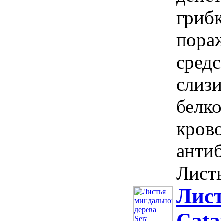
гриб
пора
средс
слиз
белк
кров
анти
Листь
Лист
Cata