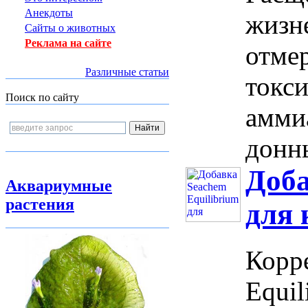
Анекдоты
жизн
Сайты о животных
Реклама на сайте
отме
Различные статьи
токси
Поиск по сайту
амми
донны
Доба
Аквариумные
растения
для 
Корр
Equi