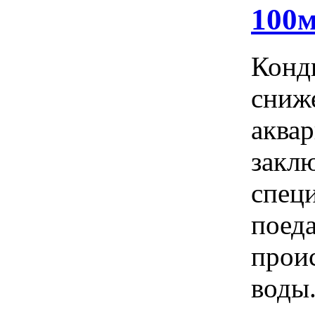
100м
Конд
сниж
аква
заклю
спец
поед
прои
воды.