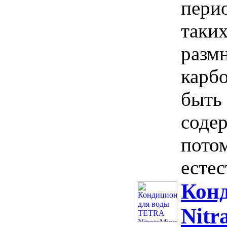
пери
таки
разм
карб
быть
содер
потом
естес
Кон
Nitr