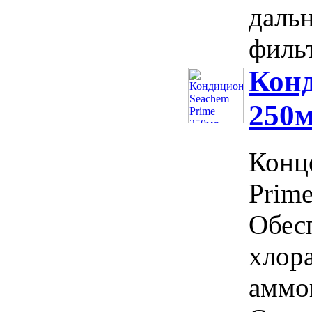
даль
фильт
Конд
250
Конц
Prime
Обесп
хлора
аммон