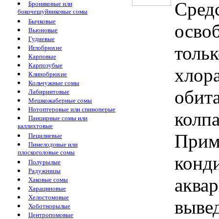
Сред
Броняковые или
бокочешуйниковые сомы
Бычковые
осво
Вьюновые
Гудиевые
тольк
Иглобрюхие
Карповые
Карпозубые
хлора
Клинобрюхие
Кольчужные сомы
обит
Лабиринтовые
Мешкожаберные сомы
Нотоптеровые или спиноперые
колпа
Панцирные сомы или
каллихтовые
Прим
Пецилиевые
Пимелодовые или
плоскоголовые сомы
конд
Полурылые
Радужницы
аква
Хаковые сомы
Харациновые
Хелостомовые
выве
Хоботнорылые
Центропомовые