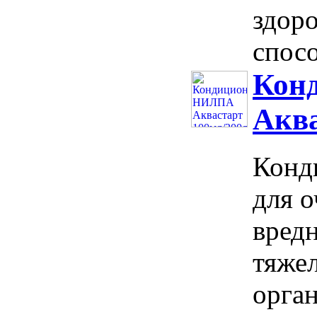
здор
спосо
Кон
Аква
Конд
для 
вред
тяжел
орга