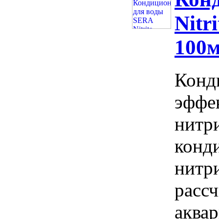
Nitr
100м
Конд
эффе
нитри
конд
нитри
рассч
аква