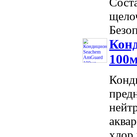
Соста
щелоч
Безоп
Кон
100
Конд
предн
нейт
аква
хлор