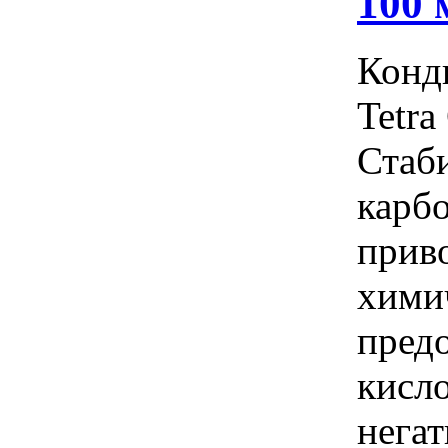
100 
Конд
Tetra
Стаб
карбо
прив
химич
пред
кисло
негат