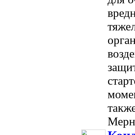
вред
тяжел
орга
возд
защит
старт
моме
также
Мерны