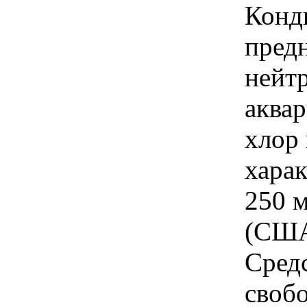
Конд
предн
нейт
аква
хлор
харак
250 
(США
Сред
своб