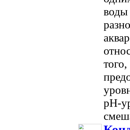
воды
разн
аква
отно
того,
пред
уровн
pH-ур
смеш
Кон