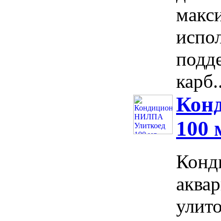
макс
испол
подде
карб..
Кон
100 
Конд
аква
улито