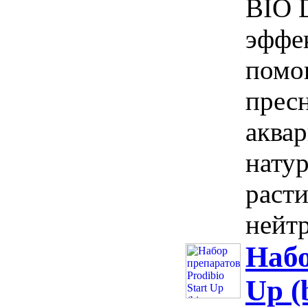
BIO 
эффе
помог
пресн
аква
нату
расти
нейтр
Набо
Up (