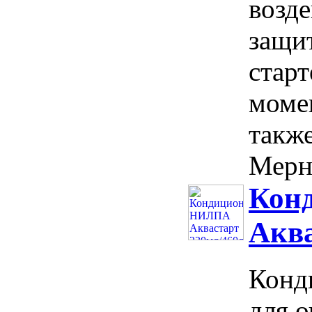
возд
защит
старт
моме
также
Мерны
Кон
Аква
Конд
для 