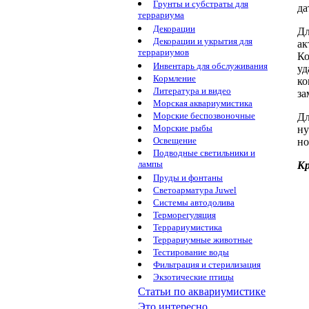
Грунты и субстраты для
да
террариума
Декорации
Дл
Декорации и укрытия для
а
террариумов
Ко
Инвентарь для обслуживания
уд
Кормление
ко
Литература и видео
за
Морская аквариумистика
Морские беспозвоночные
Дл
Морские рыбы
ну
Освещение
но
Подводные светильники и
лампы
К
Пруды и фонтаны
Светоарматура Juwel
Системы автодолива
Терморегуляция
Террариумистика
Террариумные животные
Тестирование воды
Фильтрация и стерилизация
Экзотические птицы
Статьи по аквариумистике
Это интересно...