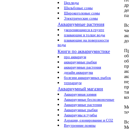
Цихлиды
д
Шильбовые сомы
де
Широкоголовые сомы
па
Электрические сомы
Аквариумные растения
Вс
укореняющиеся в грунте
ча
плавающие в толще воды
ак
плавающие на поверхности
до
воды
Пр
Книги по аквариумистике
об
про аквариум
об
аквариумные рыбки
пр
аквариумные растения
ак
дизайн аквариума
ак
болезни аквариумных рыбок
не
террариум
пр
Аквариумный магазин
та
Аквариумная химия
ко
Аквариумные беспозвоночные
Аквариумные растения
М
Аквариумные рыбки
те
Аквариумы и тумбы
Аэрация, озонирование и CO2
Во
Внутренние помпы
Ме