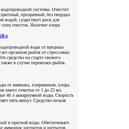
з водопроводной системы. Очистит
сцветный, прозрачный, без твердых
й водой, существует риск для
т спец очисток. Наличие хлора
60л
водопроводной воды от вредных
гает организм рыбок от стрессовых
те средство на старте свежего
также в случае перевозки рыбок.
ды от аммиака, хлораминов, хлора.
к имеет отметки от 1 до 25 мл.
ые 40 л аквариумной воды. Скорость
яет пять минут. Средство нельзя
ной и пресной воды. Обеспечивает
же аммония, нитритов и нитратов.