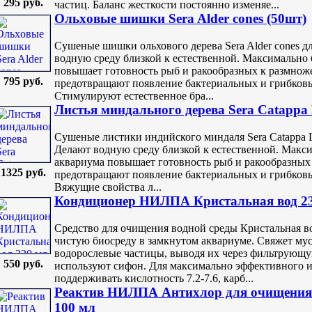
295 руб.
частиц. Баланс жесткости постоянно изменяе...
Ольxовые шишки Sera Alder cones (50шт)
Сушеные шишки ольхового дерева Sera Alder cones д
водную среду близкой к естественной. Максимально 
повышает готовность рыб и ракообразных к размно
795 руб.
предотвращают появление бактериальных и грибков
Стимулируют естественное бра...
Листья миндального дерева Sera Catappa 
Сушеные листики индийского миндаля Sera Catappa 
Делают водную среду близкой к естественной. Макси
аквариума повышает готовность рыб и ракообразных
1325 руб.
предотвращают появление бактериальных и грибков
Вяжущие свойства л...
Кондиционер НИЛПА Кристальная вод 2
Средство для очищения водной среды Кристальная в
чистую биосреду в замкнутом аквариуме. Свяжет мус
водорослевые частицы, выводя их через фильтрующу
550 руб.
используют сифон. Для максимально эффективного и
поддерживать кислотность 7.2-7.6, карб...
Реактив НИЛПА Антихлор для очищения 
100 мл