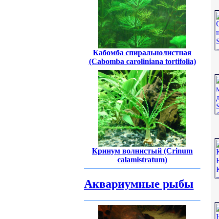
Кабомба спиральнолистная
(Cabomba caroliniana tortifolia)
Кринум волнистый (Crinum
calamistratum)
Аквариумные рыбы