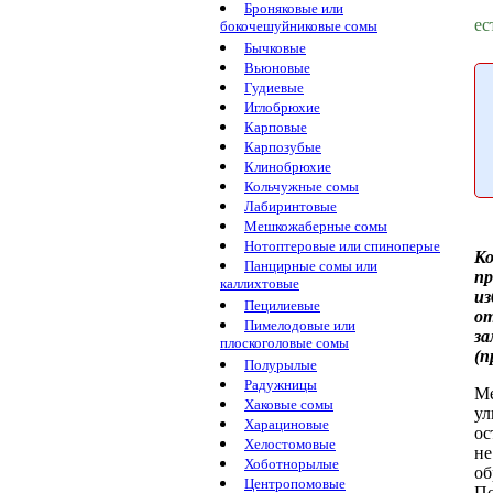
Броняковые или
ес
бокочешуйниковые сомы
Бычковые
Вьюновые
Гудиевые
Иглобрюхие
Карповые
Карпозубые
Клинобрюхие
Кольчужные сомы
Лабиринтовые
Мешкожаберные сомы
Нотоптеровые или спиноперые
К
Панцирные сомы или
пр
каллихтовые
и
Пецилиевые
о
Пимелодовые или
за
плоскоголовые сомы
(п
Полурылые
Радужницы
Ме
Хаковые сомы
ул
Харациновые
ос
Хелостомовые
не
Хоботнорылые
об
Центропомовые
По