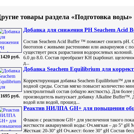
ругие товары раздела «Подготовка воды»
Добавка для снижения PH Seachem Acid Bu
Состав Seachem Acid Buffer ™ поможет снизить pH. 
биотопов с живыми растениями или аквариумов с п
существует риск разрастания водорослевых колоний.
1420 руб.
6.0 до 8.0. Состав преобразит KH (карбонат. щелочнос
д...
Добавка Seachem Equilibrium для коррек
Корректирующая добавка Seachem Equilibrium™ для 
водной среды. Состав мягко повысит количество ми
электролитный состав (общую жесткость). Для более 
1695 руб.
производитель выпускает добавку Alkaline Buffer™. 
водой или водой, прошед...
Реактив НИЛПА GH+ для повышения обще
Флакон с реактивом GH+ для увеличения такого показ
жесткости аквариумной воды: Оч.мягкая – до 5° gH М
Жесткая: 20-30° gH Оч.жест: более 30° gH Состав бе