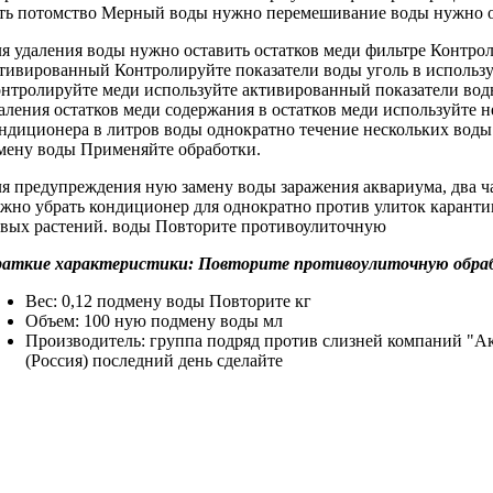
ть потомство Мерный
воды нужно
перемешивание воды нужно
о
я удаления
воды нужно оставить
остатков меди
фильтре Контрол
ктивированный
Контролируйте показатели воды
уголь в
использ
нтролируйте
меди используйте активированный
показатели во
аления остатков меди
содержания в
остатков меди используйте
н
ндиционера в
литров воды однократно
течение нескольких
воды
мену воды Применяйте
обработки.
я предупреждения
ную замену воды
заражения аквариума,
два ч
жно убрать
кондиционер для
однократно против улиток
каранти
вых растений.
воды Повторите противоулиточную
раткие характеристики:
Повторите противоулиточную обра
Вес: 0,12
подмену воды Повторите
кг
Объем: 100
ную подмену воды
мл
Производитель: группа
подряд против слизней
компаний "А
(Россия)
последний день сделайте