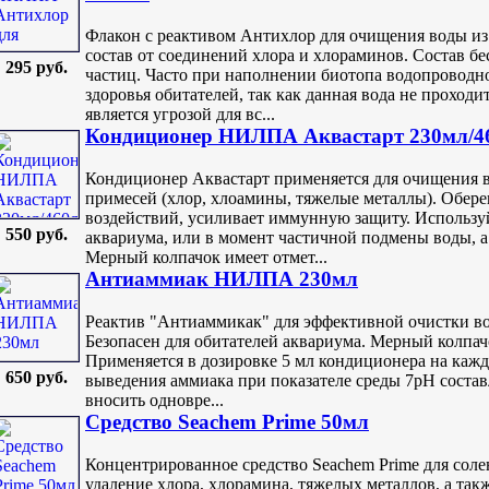
Флакон с реактивом Антихлор для очищения воды и
состав от соединений хлора и хлораминов. Состав бе
295 руб.
частиц. Часто при наполнении биотопа водопроводно
здоровья обитателей, так как данная вода не проходи
является угрозой для вс...
Кондиционер НИЛПА Аквастарт 230мл/4
Кондиционер Аквастарт применяется для очищения 
примесей (хлор, хлоамины, тяжелые металлы). Обере
воздействий, усиливает иммунную защиту. Используй
550 руб.
аквариума, или в момент частичной подмены воды, а 
Мерный колпачок имеет отмет...
Антиаммиак НИЛПА 230мл
Реактив "Антиаммикак" для эффективной очистки во
Безопасен для обитателей аквариума. Мерный колпачо
Применяется в дозировке 5 мл кондиционера на кажд
650 руб.
выведения аммиака при показателе среды 7pH составл
вносить одновре...
Средство Seachem Prime 50мл
Концентрированное средство Seachem Prime для соле
удаление хлора, хлорамина, тяжелых металлов, а так