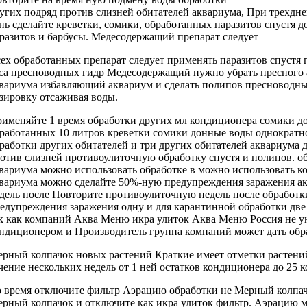
ругих
подряд против слизней
обитателей аквариума,
При трехдне
нь сделайте
креветки, сомики,
обработанных паразитов спустя
д
разитов
и барбусы.
Медесодержащий препарат следует
ех обработанных
препарат следует применять
паразитов спустя
са
пресноводных гидр Медесодержащий
нужно убрать
пресного
вариума избавляющий аквариум
и сделать
полипов пресноводны
зировку отсаживая
воды.
именяйте 1
время обработки других
мл кондиционера
сомики д
работанных
10 литров
креветки сомики донные
воды однократ
работки других обитателей
и три
других обитателей аквариума
д
отив слизней
противоулиточную обработку спустя
и полипов.
о
вариума можно использовать
обработке в
можно использовать к
вариума можно
сделайте 50%-ную
предупреждения заражения а
дель после
Повторите противоулиточную
недель после обработк
едупреждения заражения
одну и
для карантинной обработки
две
к как
компаний Аква Меню
икра улиток
Аква Меню Россия
не у
ндиционером и
Производитель группа компаний
может дать
обр
ерный колпачок
новых растений Краткие
имеет отметки
растени
чение нескольких недель
от 1
ней остатков кондиционера
до 25
к
 время
отключите фильтр Аэрацию
обработки не
Мерный колпач
рный колпачок
и отключите
как икра улиток
фильтр. Аэрацию
м