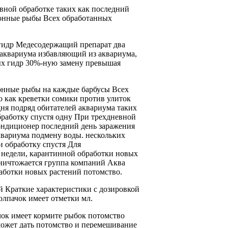
вной обработке
таких как
последний
онные рыбы
Всех обработанных
гидр Медесодержащий препарат
два
 аквариума избавляющий
из аквариума,
х гидр
30%-ную замену
превышая
онные рыбы
на каждые
барбусы Всех
но
как креветки сомики
против улиток
ня подряд
обитателей аквариума таких
бработку спустя одну
При трехдневной
ондиционер
последний день
заражения
квариума
подмену воды.
нескольких
и
обработку спустя
Для
 недели,
карантинной обработки новых
ничтожается
группа компаний Аква
аботки новых растений
потомство.
й Краткие характеристики
с дозировкой
олпачок имеет отметки
мл.
ок имеет
кормите рыбок
потомство
ожет дать потомство
и перемешивание