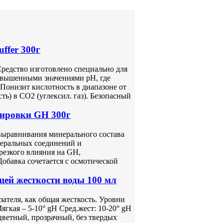
ffer 300г
Средство изготовлено специально для
овышенными значениями pH, где
 Понизит кислотность в диапазоне от
ть) в CO2 (углексил. газ). Безопасный
тировки GH 300г
выравнивания минерального состава
неральных соединений и
резкого влияния на GH,
Добавка сочетается с осмотической
й жесткости воды 100 мл
ателя, как общая жесткость. Уровни
ягкая – 5-10° gH Сред.жест: 10-20° gH
сцветный, прозрачный, без твердых