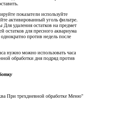
ставить.
ируйте показатели
используйте
уйте активированный уголь
фильтре.
ды
Для удаления остатков
на предмет
ей остатков
для пресного аквариума
 однократно против
недель после
аса нужно
можно использовать
часа
нной обработки
дня подряд против
ботку
ква
При трехдневной обработке
Меню"