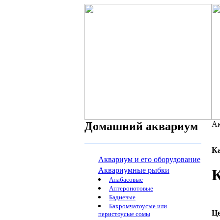
Домашний аквариум
Ак
К
Аквариум и его оборудование
Аквариумные рыбки
Анабасовые
Аптеронотовые
Бадиевые
Бахромчатоусые или
Ц
перистоусые сомы