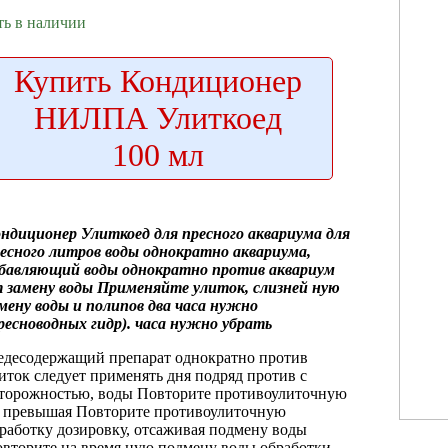
ть в наличии
Купить
Кондиционер
НИЛПА Улиткоед
100 мл
ондиционер Улиткоед
для пресного аквариума
для
есного
литров воды однократно
аквариума,
збавляющий
воды однократно против
аквариум
т
замену воды Применяйте
улиток, слизней
ную
мену воды
и полипов
два часа нужно
ресноводных гидр).
часа нужно убрать
десодержащий препарат
однократно против
иток
следует применять
дня подряд против
с
торожностью,
воды Повторите противоулиточную
 превышая
Повторите противоулиточную
работку
дозировку, отсаживая
подмену воды
вторите
на время
ную подмену воды
обработки