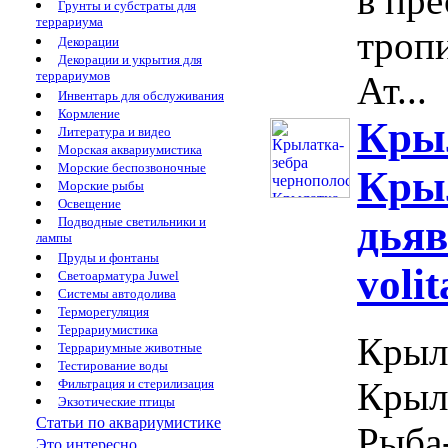
в пр
Грунты и субстраты для
террариума
троп
Декорации
Декорации и укрытия для
террариумов
Ат...
Инвентарь для обслуживания
Кормление
Крыл
Литература и видео
Морская аквариумистика
Морские беспозвоночные
Крыл
Морские рыбы
Освещение
дьяв
Подводные светильники и
лампы
Пруды и фонтаны
volit
Светоарматура Juwel
Системы автодолива
Терморегуляция
Террариумистика
Крыл
Террариумные животные
Тестирование воды
Крыла
Фильтрация и стерилизация
Экзотические птицы
Статьи по аквариумистике
Рыба-
Это интересно...