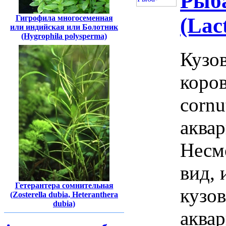
Рыба
Гигрофила многосеменная
(Lac
или индийская или Болотник
(Hygrophila polysperma)
Кузо
коров
cornu
аквар
Несм
вид, 
Гетерантера сомнительная
кузо
(Zosterella dubia, Heteranthera
dubia)
аква