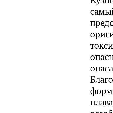
самы
предс
ориг
токс
опас
опаса
Благо
форме
плава