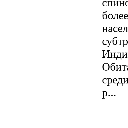
спин
боле
насе
субт
Инди
Обит
сред
р...