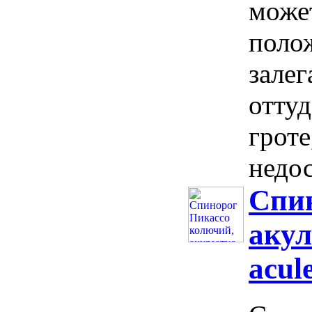
може
поло
залег
оттуд
гроте
недос
Спин
акул
acule