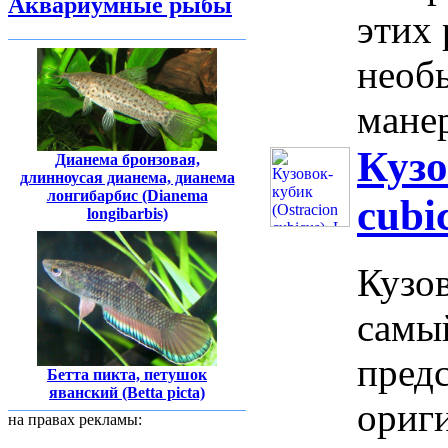
Аквариумные рыбы
этих 
необ
манер
Кузо
Дианема бронзовая,
длинноусая дианема, дианема
лонгибарбис (Dianema
cubi
longibarbis)
Кузов
самы
предс
Бетта пикта, петушок
яванский (Betta picta)
ориг
на правах рекламы: