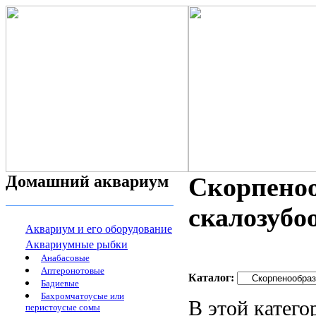
Домашний аквариум
Скорпеноо
скалозубо
Аквариум и его оборудование
Аквариумные рыбки
Анабасовые
Аптеронотовые
Каталог:
Бадиевые
Бахромчатоусые или
В этой катег
перистоусые сомы