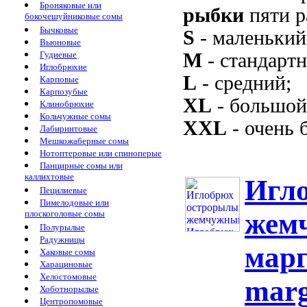
Броняковые или
рыбки
пяти р
бокочешуйниковые сомы
Бычковые
S
- маленький
Вьюновые
Гудиевые
M
- стандарт
Иглобрюхие
L
- средний;
Карповые
Карпозубые
XL
- большой
Клинобрюхие
Кольчужные сомы
XXL
- очень 
Лабиринтовые
Мешкожаберные сомы
Нотоптеровые или спиноперые
Панцирные сомы или
каллихтовые
Игл
Пецилиевые
Пимелодовые или
жем
плоскоголовые сомы
Полурылые
Радужницы
марг
Хаковые сомы
Харациновые
Хелостомовые
marg
Хоботнорылые
Центропомовые