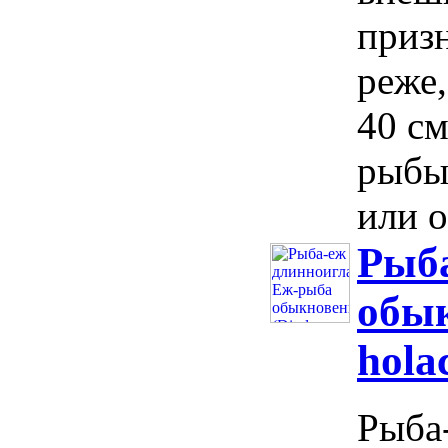
призн
реже,
40 см
рыбы
или о
Рыба
обык
hola
Рыба