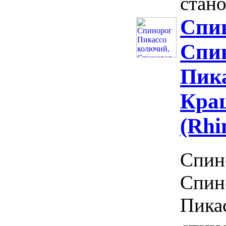
стано
Спин
Спин
Пика
Кра
(Rhi
Спин
Спино
Пика