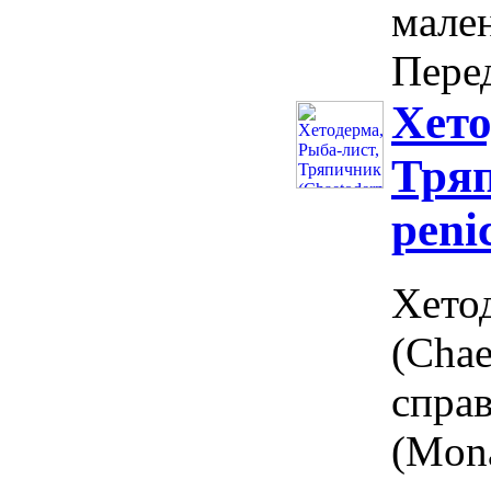
мале
Пере
Хето
Тряп
penic
Хето
(Chae
спра
(Mona