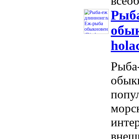
всеоб
Рыба
обык
hola
Рыба
обыкн
попу
морс
инте
внеш