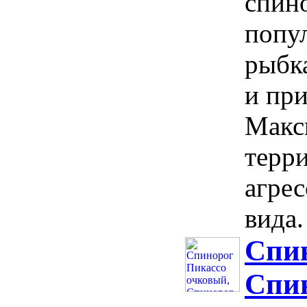
спино
попу
рыбк
и пр
Макс
терр
агрес
вида.
Спин
Спин