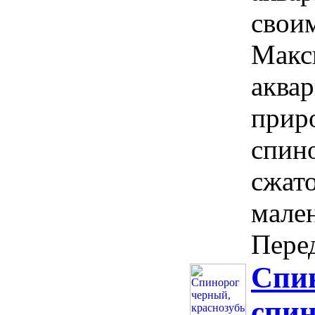
свои
Макс
аквар
приро
спин
сжато
мале
Пере
Спин
спин