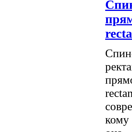
Спи
прям
rect
Спин
рект
прям
recta
совре
кому 