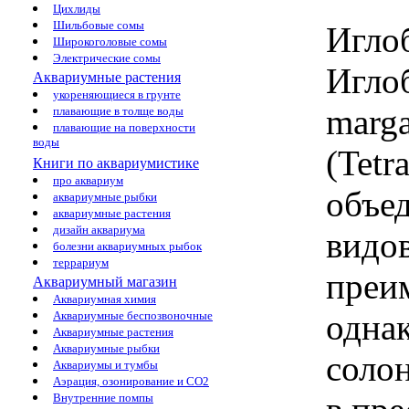
Цихлиды
Шильбовые сомы
Игло
Широкоголовые сомы
Электрические сомы
Иглоб
Аквариумные растения
укореняющиеся в грунте
marga
плавающие в толще воды
плавающие на поверхности
воды
(Tetr
Книги по аквариумистике
про аквариум
объед
аквариумные рыбки
аквариумные растения
дизайн аквариума
видов
болезни аквариумных рыбок
террариум
преи
Аквариумный магазин
Аквариумная химия
однак
Аквариумные беспозвоночные
Аквариумные растения
Аквариумные рыбки
солон
Аквариумы и тумбы
Аэрация, озонирование и CO2
Внутренние помпы