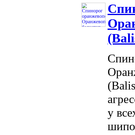
Спи
Ора
(Bal
Спин
Оран
(Bali
агрес
у все
шипо