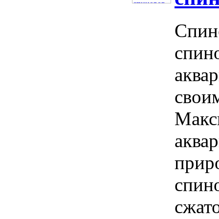
Спин
спино
аква
свои
Макс
аквар
приро
спин
сжато