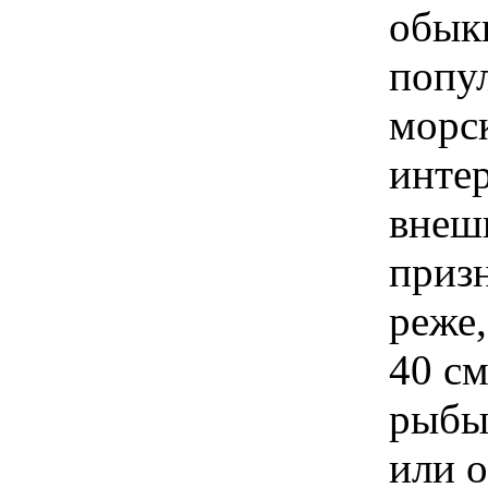
обыкн
попу
морс
инте
внеш
призн
реже,
40 см
рыбы
или о