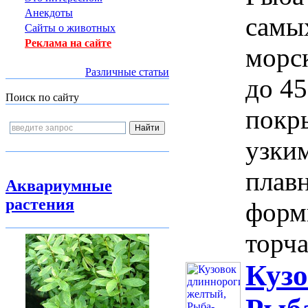
Анекдоты
самы
Сайты о животных
Реклама на сайте
морс
Различные статьи
до 45
Поиск по сайту
покр
узки
плав
Аквариумные
растения
форм
торча
Кузо