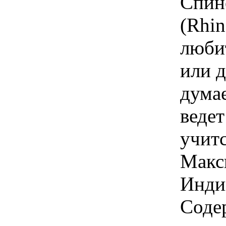
Спин
(Rhin
люби
или д
думае
ведет
учитс
Макси
Инди
Содер