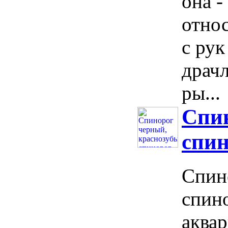
она -
относ
с рук
драчл
ры...
Спин
спин
Спин
спино
аква