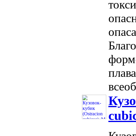
токс
опас
опаса
Благо
форме
плава
всеоб
Кузо
cubi
Кузов