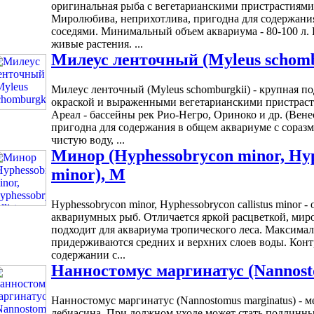
оригинальная рыба с вегетарианскими пристрастиями
Миролюбива, неприхотлива, пригодна для содержани
соседями. Минимальный объем аквариума - 80-100 л.
живые растения. ...
Милеус ленточный (Myleus schombu
Милеус ленточный (Myleus schomburgkii) - крупная п
окраской и выраженными вегетарианскими пристраст
Ареал - бассейны рек Рио-Негро, Ориноко и др. (Вен
пригодна для содержания в общем аквариуме с сораз
чистую воду, ...
Минор (Hyphessobrycon minor, Hyph
minor), M
Hyphessobrycon minor, Hyphessobrycon callistus minor 
аквариумных рыб. Отличается яркой расцветкой, ми
подходит для аквариума тропического леса. Максимал
придерживаются средних и верхних слоев воды. Конт
содержании с...
Нанностомус маргинатус (Nannosto
Нанностомус маргинатус (Nannostomus marginatus) - 
лебиасина. При должном уходе может стать подлинны