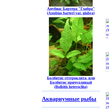
Анубиас Бартера "Глабра"
(Anubias barteri var. glabra)
Болбитис гетероклита, или
Болбитис причудливый
(Bolbitis heteroclita)
Аквариумные рыбы