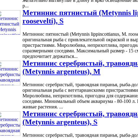
Желательно вытянутые в длину и ярко освещенные ак
р...
Метиннис пятнистый (Metynnis lip
roosevelti), S
Метиннис пятнистый (Metynnis lippincottianus, M. roos
оригинальная рыба с привлекательной окраской и в
пристрастиями. Миролюбива, неприхотлива, пригодна
соразмерными соседями. Максимальный размер - 15 см
предпочитает держаться...
Метиннис серебристый, травоядн
(Metynnis argenteus), M
Метиннис серебристый, травоядная пиранья, рыба-долл
оригинальная рыба с вегетарианскими пристрастиями
Миролюбива, неприхотлива, пригодна для содержани
соседями. Минимальный объем аквариума - 80-100 л.
живые растения. ...
Метиннис серебристый, травоядн
(Metynnis argenteus), S
Метиннис серебристый, травоядная пиранья, рыба-долл