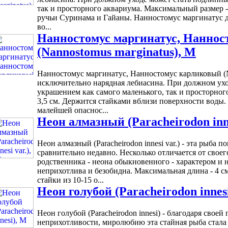
так и просторного аквариума. Максимальный размер - 
ручьи Суринама и Гайаны. Нанностомус маргинатус 
во...
Нанностомус маргинатус, Наннос
(Nannostomus marginatus), M
Нанностомус маргинатус, Нанностомус карликовый (Na
исключительно нарядная лебиасина. При должном ух
украшением как самого маленького, так и просторног
3,5 см. Держится стайками вблизи поверхности воды
малейшей опаснос...
Неон алмазный (Paracheirodon inne
Неон алмазный (Paracheirodon innesi var.) - эта рыба
сравнительно недавно. Несколько отличается от свое
родственника - неона обыкновенного - характером и 
неприхотлива и безобидна. Максимальная длина - 4 см
стайки из 10-15 о...
Неон голубой (Paracheirodon innes
Неон голубой (Paracheirodon innesi) - благодаря сво
неприхотливости, миролюбию эта стайная рыба стала