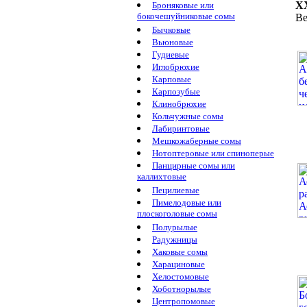
X
Броняковые или
бокочешуйниковые сомы
Ве
Бычковые
Вьюновые
Гудиевые
Иглобрюхие
Карповые
Карпозубые
Клинобрюхие
Кольчужные сомы
Лабиринтовые
Мешкожаберные сомы
Нотоптеровые или спиноперые
Панцирные сомы или
каллихтовые
Пецилиевые
Пимелодовые или
плоскоголовые сомы
Полурылые
Радужницы
Хаковые сомы
Харациновые
Хелостомовые
Хоботнорылые
Центропомовые