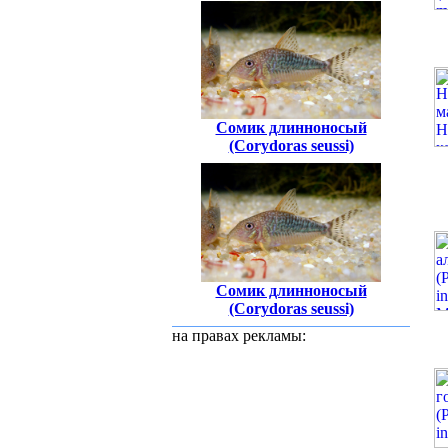
Сомик длинноносый
(Corydoras seussi)
Сомик длинноносый
(Corydoras seussi)
на правах рекламы: