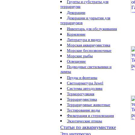
Грунты и субстраты для
террариума
Декорации
Декорации и укрытия для
террариумов
Инвентарь для обслуживания
Кормление
Литература и видео
Морская аквариумистика
Морские беспозвоночные
Морские рыбы
Освещение
Подводные светильники и
лампы
Пруды и фонтаны
Светоарматура Juwel
Системы автодолива
Терморегуляция
Террариумистика
Террариумные животные
Тестирование воды
Фильтрация и стерилизация
Экзотические птицы
Статьи по аквариумистике
Это интересно...