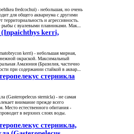
ehlkea fredcochui) - небольшая, но очень
одит для общего аквариума с другими
т территориальность и агрессивность.
 рыбы с вуалевыми плавниками. Мак...
Inpaichthys kerri,
matobrycon kerri) - небольшая мирная,
ь нежной окраской. Максимальный
тральная Амазония (Бразилия, частично
ости при содержании стайкой в аквар...
еропелекус стерникла
Gasteropelecus sternicla) - не самая
влекает внимание прежде всего
м. Место естественного обитания -
проводит в верхних слоях воды.
еропелекус стерникла,
а (Gasteropelecus