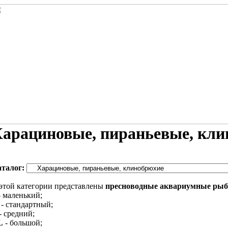
арациновые, пираньевые, кл
аталог:
этой категории представлены
пресноводные аквариумные ры
 маленький;
- стандартный;
- средний;
L
- большой;