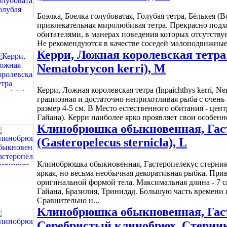
Боэлка, Боелка голубоватая, Голубая тетра, Бёлькея (Bo
привлекательная миролюбивая тетра. Прекрасно подх
обитателями, в манерах поведения которых отсутствуе
Не рекомендуются в качестве соседей малоподвижные
Керри, Ложная королевская тетра (
Nematobrycon kerri), M
Керри, Ложная королевская тетра (Inpaichthys kerri, Ne
грациозная и достаточно неприхотливая рыба с очен
размер 4-5 см. В Место естественного обитания - цен
Гайана). Керри наиболее ярко проявляет свои особенн
Клинобрюшка обыкновенная, Гаст
(Gasteropelecus sternicla), L
Клинобрюшка обыкновенная, Гастеропелекус стерникла (
яркая, но весьма необычная декоративная рыбка. При
оригинальной формой тела. Максимальная длина - 7 с
Гайана, Бразилия, Тринидад. Большую часть времени 
Сравнительно н...
Клинобрюшка обыкновенная, Гаст
Серебристый клинобрюх, Стерникл