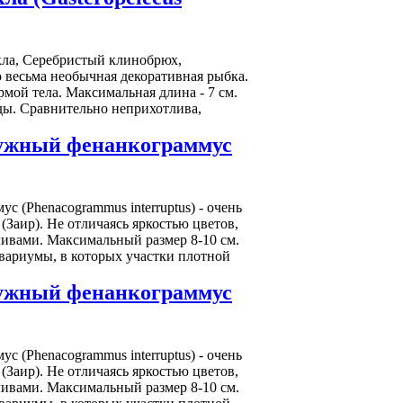
ла, Серебристый клинобрюх,
 но весьма необычная декоративная рыбка.
мой тела. Максимальная длина - 7 см.
ды. Сравнительно неприхотлива,
адужный фенанкограммус
с (Phenacogrammus interruptus) - очень
(Заир). Не отличаясь яркостью цветов,
ливами. Максимальный размер 8-10 см.
вариумы, в которых участки плотной
адужный фенанкограммус
с (Phenacogrammus interruptus) - очень
(Заир). Не отличаясь яркостью цветов,
ливами. Максимальный размер 8-10 см.