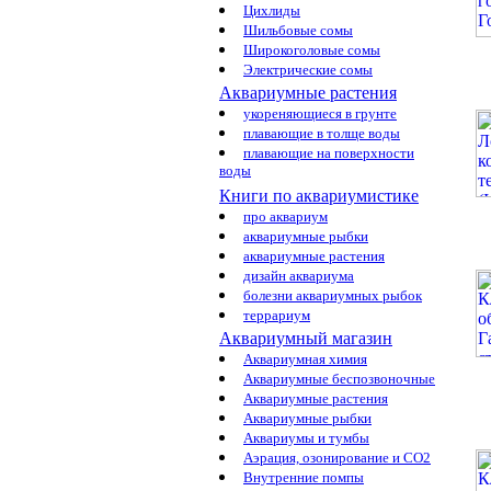
Цихлиды
Шильбовые сомы
Широкоголовые сомы
Электрические сомы
Аквариумные растения
укореняющиеся в грунте
плавающие в толще воды
плавающие на поверхности
воды
Книги по аквариумистике
про аквариум
аквариумные рыбки
аквариумные растения
дизайн аквариума
болезни аквариумных рыбок
террариум
Аквариумный магазин
Аквариумная химия
Аквариумные беспозвоночные
Аквариумные растения
Аквариумные рыбки
Аквариумы и тумбы
Аэрация, озонирование и CO2
Внутренние помпы