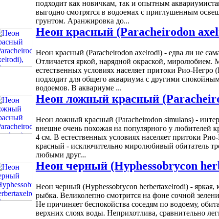
подходит как новичкам, так и опытным аквариумистам
выгодно смотрятся в водоемах с приглушенным осве
грунтом. Аранжировка до...
Неон красный (Paracheirodon axel
Неон красный (Paracheirodon axelrodi) - едва ли не с
Отличается яркой, нарядной окраской, миролюбием. 
естественных условиях населяет притоки Рио-Негро (
подходит для общего аквариума с другими спокойн
водоемов. В аквариуме ...
Неон ложный красный (Paracheiro
Неон ложный красный (Paracheirodon simulans) - инте
внешне очень похожая на популярного у любителей к
4 см. В естественных условиях населяет притоки Рио
красный - исключительно миролюбивый обитатель тр
любыми друг...
Неон черный (Hyphessobrycon herb
Неон черный (Hyphessobrycon herbertaxelrodi) - ярка
рыбка. Великолепно смотрится на фоне сочной зелени
Не причиняет беспокойства соседям по водоему, обит
верхних слоях воды. Неприхотлива, сравнительно лег