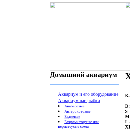
Домашний аквариум
Х
Аквариум и его оборудование
К
Аквариумные рыбки
В 
Анабасовые
S
-
Аптеронотовые
M
Бадиевые
L
Бахромчатоусые или
перистоусые сомы
X