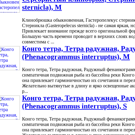
sternicla), M
Клинобрюшка обыкновенная, Гастеропелекус стерник
Стерникла (Gasteropelecus sternicla) - не самая яркая,
Привлекает внимание прежде всего оригинальной фор
Большую часть времени проводит в верхних слоях во
совместима с ...
Конго тетра, Тетра радужная, Р
(Phenacogrammus interruptus), M
Конго тетра, Тетра радужная, Радужный фенанкограмму
симпатичная подвижная рыба из бассейна реки Конго 
она привлекает гармоничностью их сочетания и пере
Желательно вытянутые в длину и ярко освещенные ак
р...
Конго тетра, Тетра радужная, Р
(Phenacogrammus interruptus), S
Конго тетра, Тетра радужная, Радужный фенанкограмму
симпатичная подвижная рыба из бассейна реки Конго 
она привлекает гармоничностью их сочетания и пере