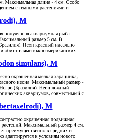
. Максимальная длина - 4 см. Особо
щением с темными растениями и
rodi), M
амая популярная аквариумная рыба.
Максимальный размер 5 см. В
Бразилия). Неон красный идеально
ыми обитателями южноамериканских
don simulans), M
ресно окрашенная мелкая харацинка,
расного неона. Максимальный размер -
-Негро (Бразилия). Неон ложный
опических аквариумов, совместимый с
ertaxelrodi), M
я, контрастно окрашенная подвижная
 растений. Максимальный размер 4 см.
ает преимущественно в средних и
ко адаптируется к условиям нового