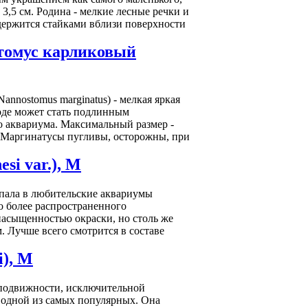
3,5 см. Родина - мелкие лесные речки и
держится стайками вблизи поверхности
томус карликовый
nnostomus marginatus) - мелкая яркая
оде может стать подлинным
о аквариума. Максимальный размер -
. Маргинатусы пугливы, осторожны, при
si var.), M
 попала в любительские аквариумы
го более распространенного
насыщенностью окраски, но столь же
. Лучше всего смотрится в составе
i), M
ей подвижности, исключительной
 одной из самых популярных. Она