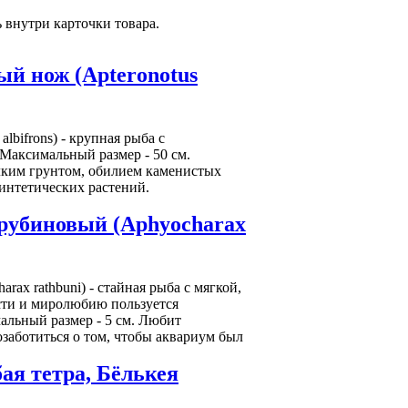
внутри карточки товара.
й нож (Apteronotus
lbifrons) - крупная рыба с
Максимальный размер - 50 см.
лким грунтом, обилием каменистых
синтетических растений.
 рубиновый (Aphyocharax
ax rathbuni) - стайная рыба с мягкой,
сти и миролюбию пользуется
альный размер - 5 см. Любит
заботиться о том, чтобы аквариум был
бая тетра, Бёлькея