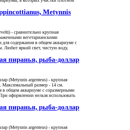
вариумы, в которых участки плотной
pincottianus, Metynnis
evelti) - сравнительно крупная
ыраженными вегетарианскими
 для содержания в общем аквариуме с
. Любит яркий свет, чистую воду,
ая пиранья, рыба-доллар
ар (Metynnis argenteus) - крупная
. Максимальный размер - 14 см.
я в общем аквариуме с соразмерными
 При оформлении нельзя использовать
ая пиранья, рыба-доллар
ар (Metynnis argenteus) - крупная