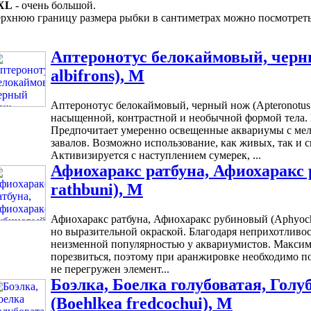
XL
- очень большой.
рхнюю границу размера рыбки в сантиметрах можно посмотреть 
Аптеронотус белокаймовый, черны
albifrons), M
Аптеронотус белокаймовый, черный нож (Apteronotus a
насыщенной, контрастной и необычной формой тела. 
Предпочитает умеренно освещенные аквариумы с ме
завалов. Возможно использование, как живых, так и 
Активизируется с наступлением сумерек, ...
Афиохаракс ратбуна, Афиохаракс
rathbuni), M
Афиохаракс ратбуна, Афиохаракс рубиновый (Aphyochar
но выразительной окраской. Благодаря неприхотливо
неизменной популярностью у аквариумистов. Максим
порезвиться, поэтому при аранжировке необходимо по
не перегружен элемент...
Боэлка, Боелка голубоватая, Голу
(Boehlkea fredcochui), M