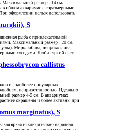
. Максимальный размер - 14 см.
я в общем аквариуме с соразмерными
 При оформлении нельзя использовать
rgkii), S
одвижная рыба с привлекательной
иями. Максимальный размер - 20 см.
есуэла). Миролюбива, неприхотлива,
мерными соседями. Любит яркий свет,
essobrycon callistus
- одна из наиболее популярных
ролюбием, неприхотливостью. Идеально
ьный размер 4-5 см. В аквариумах
растнее окрашены и более активны при
mus marginatus), S
мелкая яркая исключительно нарядная
м украшением как самого маленького,