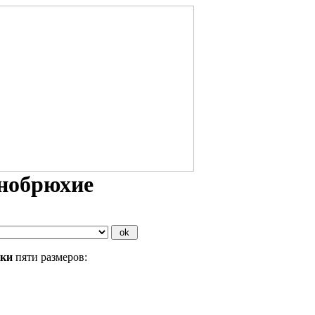
инобрюхие
бки
пяти размеров: