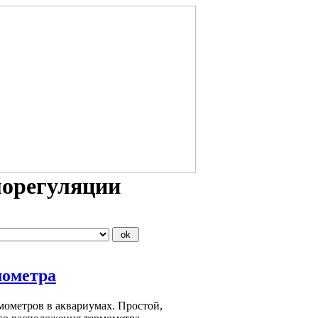
морегуляции
мометра
рмометров в аквариумах. Простой,