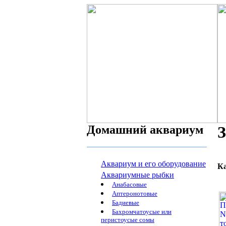
Домашний аквариум
З
Аквариум и его оборудование
К
Аквариумные рыбки
Анабасовые
Аптеронотовые
Бадиевые
Бахромчатоусые или
перистоусые сомы