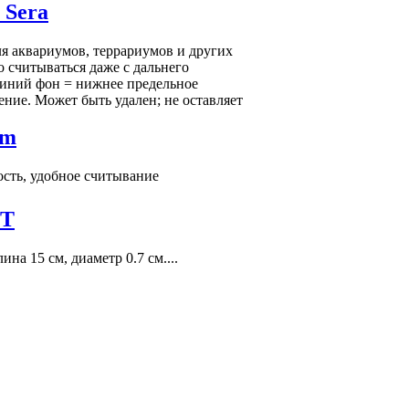
 Sera
я аквариумов, террариумов и других
о считываться даже с дальнего
Синий фон = нижнее предельное
ение. Может быть удален; не оставляет
rm
сть, удобное считывание
ST
на 15 см, диаметр 0.7 см....