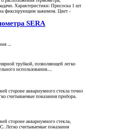
го расположения термометра,
адачи. Характеристики: Присоска 1 шт
ена фиксирующим зажимом. Цвет -
мометра SERA
ия ...
лярной трубкой, позволяющей легко
льного использования....
ей стороне аквариумного стекла точно
егко считываемые показания прибора.
ей стороне аквариумного стекла,
°С. Легко считываемые показания