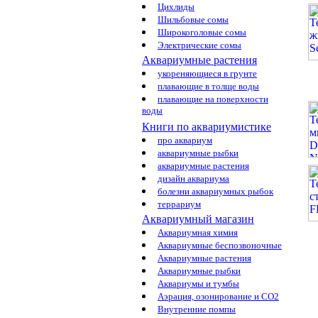
Цихлиды
Шильбовые сомы
Широкоголовые сомы
Электрические сомы
Аквариумные растения
укореняющиеся в грунте
плавающие в толще воды
плавающие на поверхности
воды
Книги по аквариумистике
про аквариум
аквариумные рыбки
аквариумные растения
дизайн аквариума
болезни аквариумных рыбок
террариум
Аквариумный магазин
Аквариумная химия
Аквариумные беспозвоночные
Аквариумные растения
Аквариумные рыбки
Аквариумы и тумбы
Аэрация, озонирование и CO2
Внутренние помпы