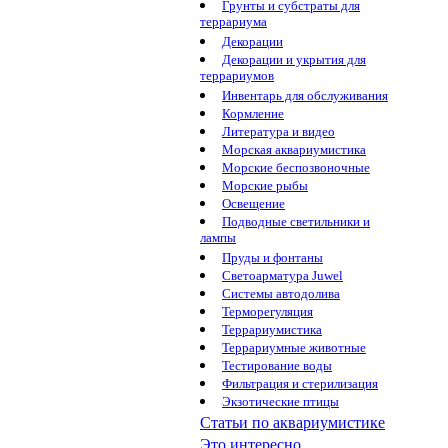
Грунты и субстраты для
террариума
Декорации
Декорации и укрытия для
террариумов
Инвентарь для обслуживания
Кормление
Литература и видео
Морская аквариумистика
Морские беспозвоночные
Морские рыбы
Освещение
Подводные светильники и
лампы
Пруды и фонтаны
Светоарматура Juwel
Системы автодолива
Терморегуляция
Террариумистика
Террариумные животные
Тестирование воды
Фильтрация и стерилизация
Экзотические птицы
Статьи по аквариумистике
Это интересно...