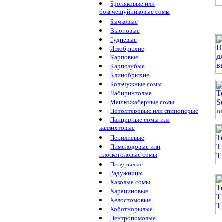
Броняковые или
бокочешуйниковые сомы
Бычковые
Вьюновые
Гудиевые
Иглобрюхие
Карповые
Карпозубые
Клинобрюхие
Кольчужные сомы
Лабиринтовые
Мешкожаберные сомы
Нотоптеровые или спиноперые
Панцирные сомы или
каллихтовые
Пецилиевые
Пимелодовые или
плоскоголовые сомы
Полурылые
Радужницы
Хаковые сомы
Харациновые
Хелостомовые
Хоботнорылые
Центропомовые