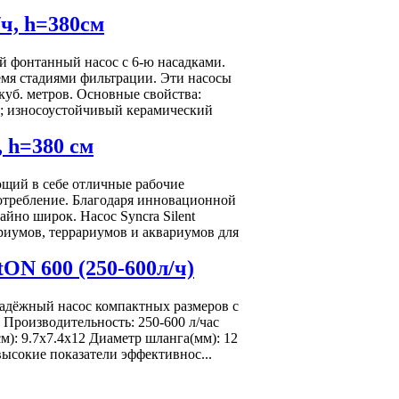
ч, h=380см
фонтанный насос с 6-ю насадками.
мя стадиями фильтрации. Эти насосы
куб. метров. Основные свойства:
; износоустойчивый керамический
 h=380 см
ающий в себе отличные рабочие
отребление. Благодаря инновационной
йно широк. Насос Syncra Silent
риумов, террариумов и аквариумов для
N 600 (250-600л/ч)
адёжный насос компактных размеров с
Производительность: 250-600 л/час
): 9.7x7.4x12 Диаметр шланга(мм): 12
ысокие показатели эффективнос...