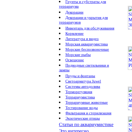
Грунты и субстраты для
террариума
Декорации
Декорации и укрытия для
террариумов
Инвентарь для обслуживания
Кормление
Литература и видео
Морская аквариумистика
Морские беспозвоночные
Морские рыбы
Освещение
Подводные светильники и
лампы
Пруды и фонтаны
Светоарматура Juwel
Системы автодолива
Терморегуляция
Террариумистика
Террариумные животные
Тестирование воды
Фильтрация и стерилизация
Экзотические птицы
Статьи по аквариумистике
Это интересно...