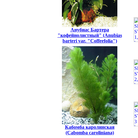
Анубиас Бартера
"кофейнолистный" (Anubias
barteri var. "Coffeefolia")
Кабомба каролинская
(Cabomba caroliniana)