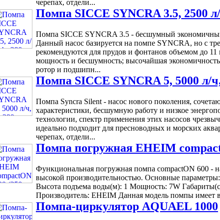
черепах, отдели...
Помпа SICCE SYNCRA 3.5, 2500 л/
Помпа SICCE SYNCRA 3.5 - бесшумный экономичный 
Данный насос базируется на помпе SYNCRA, но с тре
рекомендуются для прудов и фонтанов объемом до 11 
мощность и бесшумность; высочайшая экономичность
ротор и подшипн...
Помпа SICCE SYNCRA 5, 5000 л/ч,
Помпа Syncra Silent - насос нового поколения, сочет
характеристики, бесшумную работу и низкое энергоп
технологии, спектр применения этих насосов чрезвыча
идеально подходит для пресноводных и морских аква
черепах, отдели...
Помпа погружная EHEIM compactO
Функциональная погружная помпа compactON 600 - н
высокой производительностью. Основные параметры: 
Высота подъема воды(м): 1 Мощность: 7W Габариты(см
Производитель: EHEIM Данная модель помпы имеет в
Помпа-циркулятор AQUAEL 1000