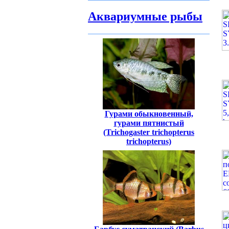
Аквариумные рыбы
Гурами обыкновенный,
гурами пятнистый
(Trichogaster trichopterus
trichopterus)