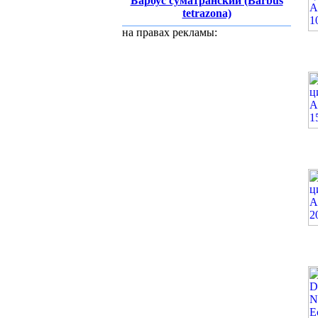
Барбус суматранский (Barbus
tetrazona)
на правах рекламы: