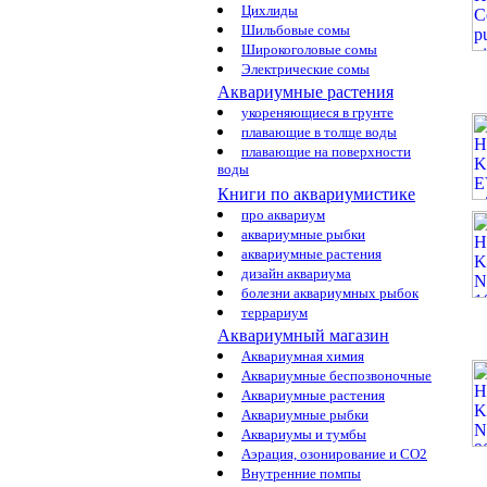
Цихлиды
Шильбовые сомы
Широкоголовые сомы
Электрические сомы
Аквариумные растения
укореняющиеся в грунте
плавающие в толще воды
плавающие на поверхности
воды
Книги по аквариумистике
про аквариум
аквариумные рыбки
аквариумные растения
дизайн аквариума
болезни аквариумных рыбок
террариум
Аквариумный магазин
Аквариумная химия
Аквариумные беспозвоночные
Аквариумные растения
Аквариумные рыбки
Аквариумы и тумбы
Аэрация, озонирование и CO2
Внутренние помпы