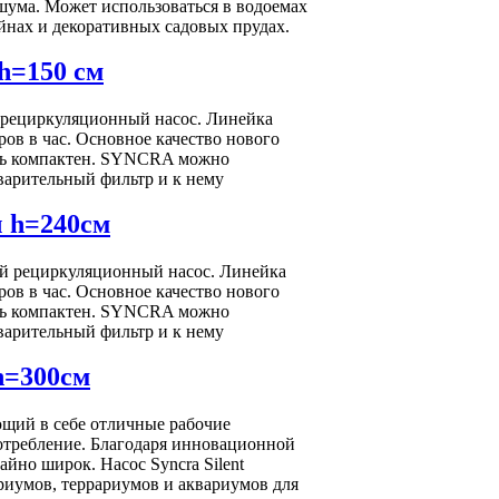
шума. Может использоваться в водоемах
йнах и декоративных садовых прудах.
h=150 см
рециркуляционный насос. Линейка
ров в час. Основное качество нового
чень компактен. SYNCRA можно
дварительный фильтр и к нему
 h=240см
 рециркуляционный насос. Линейка
ров в час. Основное качество нового
чень компактен. SYNCRA можно
дварительный фильтр и к нему
h=300см
ающий в себе отличные рабочие
отребление. Благодаря инновационной
йно широк. Насос Syncra Silent
риумов, террариумов и аквариумов для