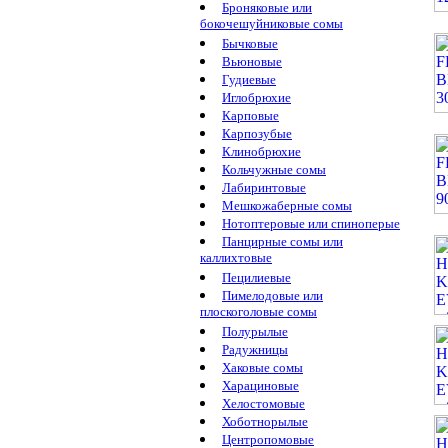
Броняковые или
бокочешуйниковые сомы
Бычковые
Вьюновые
Гудиевые
Иглобрюхие
Карповые
Карпозубые
Клинобрюхие
Кольчужные сомы
Лабиринтовые
Мешкожаберные сомы
Нотоптеровые или спиноперые
Панцирные сомы или
каллихтовые
Пецилиевые
Пимелодовые или
плоскоголовые сомы
Полурылые
Радужницы
Хаковые сомы
Харациновые
Хелостомовые
Хоботнорылые
Центропомовые