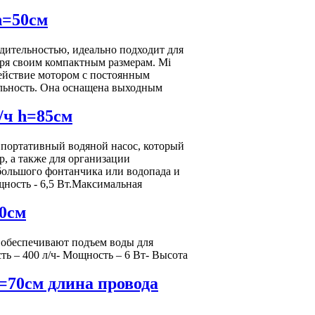
h=50см
ительностью, идеально подходит для
аря своим компактным размерам. Mi
ействие мотором с постоянным
ельность. Она оснащена выходным
/ч h=85см
ортативный водяной насос, который
р, а также для организации
ольшого фонтанчика или водопада и
щность - 6,5 Вт.Максимальная
0см
обеспечивают подъем воды для
ть – 400 л/ч- Мощность – 6 Вт- Высота
=70см длина провода