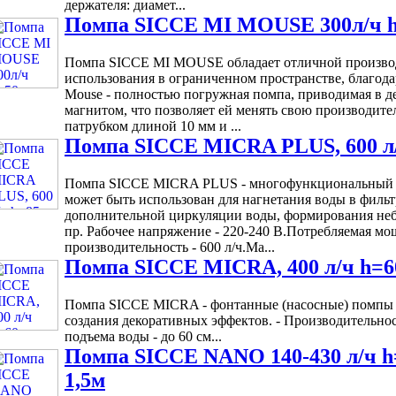
держателя: диамет...
Помпа SICCE MI MOUSE 300л/ч 
Помпа SICCE MI MOUSE обладает отличной производ
использования в ограниченном пространстве, благод
Mouse - полностью погружная помпа, приводимая в д
магнитом, что позволяет ей менять свою производит
патрубком длиной 10 мм и ...
Помпа SICCE MICRA PLUS, 600 л
Помпа SICCE MICRA PLUS - многофункциональный п
может быть использован для нагнетания воды в фильт
дополнительной циркуляции воды, формирования неб
пр. Рабочее напряжение - 220-240 В.Потребляемая мо
производительность - 600 л/ч.Ма...
Помпа SICCE MICRA, 400 л/ч h=6
Помпа SICCE MICRA - фонтанные (насосные) помпы 
создания декоративных эффектов. - Производительнос
подъема воды - до 60 см...
Помпа SICCE NANO 140-430 л/ч h
1,5м