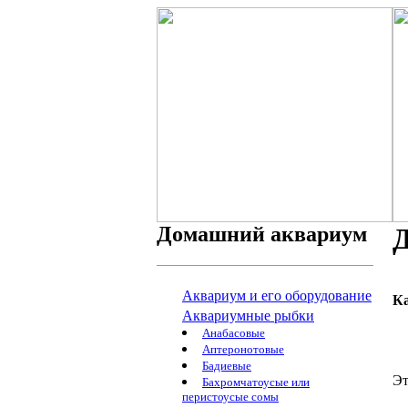
Домашний аквариум
Аквариум и его оборудование
К
Аквариумные рыбки
Анабасовые
Аптеронотовые
Бадиевые
Эт
Бахромчатоусые или
перистоусые сомы