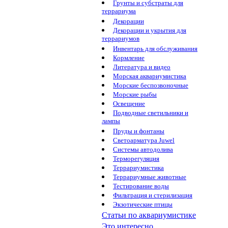
Грунты и субстраты для
террариума
Декорации
Декорации и укрытия для
террариумов
Инвентарь для обслуживания
Кормление
Литература и видео
Морская аквариумистика
Морские беспозвоночные
Морские рыбы
Освещение
Подводные светильники и
лампы
Пруды и фонтаны
Светоарматура Juwel
Системы автодолива
Терморегуляция
Террариумистика
Террариумные животные
Тестирование воды
Фильтрация и стерилизация
Экзотические птицы
Статьи по аквариумистике
Это интересно...