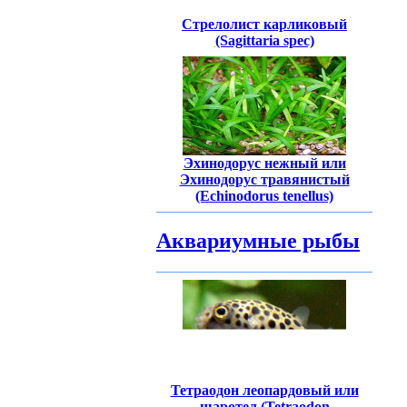
Стрелолист карликовый
(Sagittaria spec)
Эхинодорус нежный или
Эхинодорус травянистый
(Echinodorus tenellus)
Аквариумные рыбы
Тетраодон леопардовый или
шаротел (Tetraodon