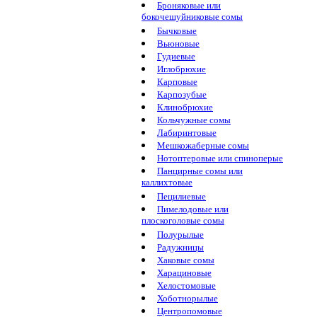
Броняковые или
бокочешуйниковые сомы
Бычковые
Вьюновые
Гудиевые
Иглобрюхие
Карповые
Карпозубые
Клинобрюхие
Кольчужные сомы
Лабиринтовые
Мешкожаберные сомы
Нотоптеровые или спиноперые
Панцирные сомы или
каллихтовые
Пецилиевые
Пимелодовые или
плоскоголовые сомы
Полурылые
Радужницы
Хаковые сомы
Харациновые
Хелостомовые
Хоботнорылые
Центропомовые