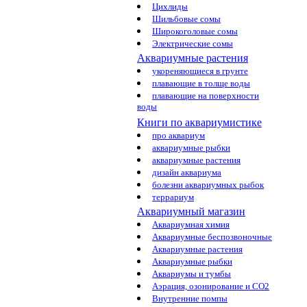
Цихлиды
Шильбовые сомы
Широкоголовые сомы
Электрические сомы
Аквариумные растения
укореняющиеся в грунте
плавающие в толще воды
плавающие на поверхности
воды
Книги по аквариумистике
про аквариум
аквариумные рыбки
аквариумные растения
дизайн аквариума
болезни аквариумных рыбок
террариум
Аквариумный магазин
Аквариумная химия
Аквариумные беспозвоночные
Аквариумные растения
Аквариумные рыбки
Аквариумы и тумбы
Аэрация, озонирование и CO2
Внутренние помпы