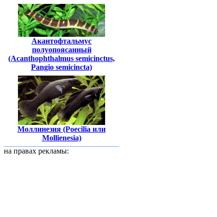
Акантофтальмус
полуопоясанный
(Acanthophthalmus semicinctus,
Pangio semicincta)
Моллинезия (Poecilia или
Mollienesia)
на правах рекламы: