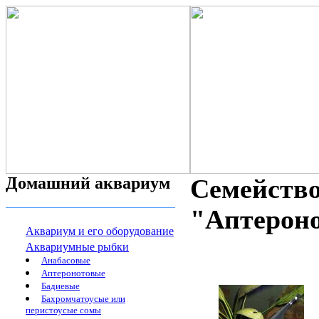
Домашний аквариум
Семейств
"Аптероно
Аквариум и его оборудование
Аквариумные рыбки
Анабасовые
Аптеронотовые
Бадиевые
Бахромчатоусые или
перистоусые сомы