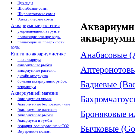
Цихлиды
Шильбовые сомы
Широкоголовые сомы
Электрические сомы
Аквариумн
Аквариумные растения
укореняющиеся в грунте
аквариумн
плавающие в толще воды
плавающие на поверхности
воды
Анабасовые (A
Книги по аквариумистике
про аквариум
аквариумные рыбки
Аптеронотовые
аквариумные растения
дизайн аквариума
болезни аквариумных рыбок
Бадиевые (Bad
террариум
Аквариумный магазин
Бахромчатоус
Аквариумная химия
Аквариумные беспозвоночные
Аквариумные растения
Броняковые и
Аквариумные рыбки
Аквариумы и тумбы
Аэрация, озонирование и CO2
Бычковые (Gob
Внутренние помпы