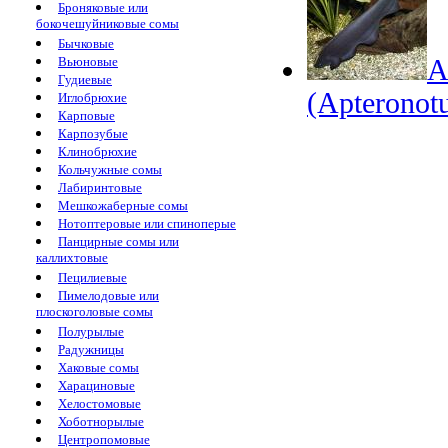
Броняковые или
бокочешуйниковые сомы
Бычковые
Вьюновые
А
Гудиевые
(Apteronotu
Иглобрюхие
Карповые
Карпозубые
Клинобрюхие
Кольчужные сомы
Лабиринтовые
Мешкожаберные сомы
Нотоптеровые или спиноперые
Панцирные сомы или
каллихтовые
Пецилиевые
Пимелодовые или
плоскоголовые сомы
Полурылые
Радужницы
Хаковые сомы
Харациновые
Хелостомовые
Хоботнорылые
Центропомовые