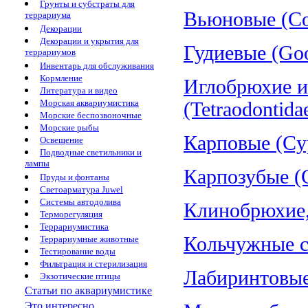
Грунты и субстраты для
Вьюновые (Cob
террариума
Декорации
Декорации и укрытия для
Гудиевые (Goo
террариумов
Инвентарь для обслуживания
Кормление
Иглобрюхие и
Литература и видео
Морская аквариумистика
(Tetraodontida
Морские беспозвоночные
Морские рыбы
Карповые (Cyp
Освещение
Подводные светильники и
лампы
Карпозубые (C
Пруды и фонтаны
Светоарматура Juwel
Системы автодолива
Клинобрюхие, 
Терморегуляция
Террариумистика
Кольчужные со
Террариумные животные
Тестирование воды
Фильтрация и стерилизация
Лабиринтовые 
Экзотические птицы
Статьи по аквариумистике
Это интересно...