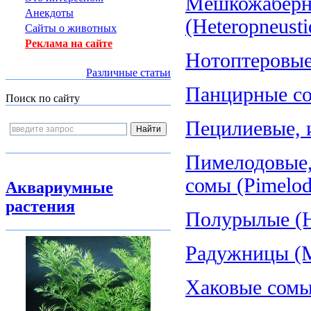
Мешкожаберн
Анекдоты
(Heteropneusti
Сайты о животных
Реклама на сайте
Нотоптеровые,
Различные статьи
Панцирные со
Поиск по сайту
Пецилиевые, и
Пимелодовые,
сомы (Pimelod
Аквариумные
растения
Полурылые (H
Радужницы (Me
Хаковые сомы