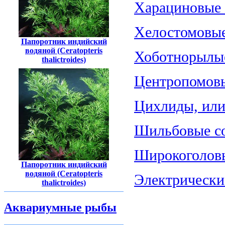
Харациновые (
Хелостомовые 
Папоротник индийский
водяной (Ceratopteris
Хоботнорылые
thalictroides)
Центропомовы
Цихлиды, или 
Шильбовые со
Широкоголовы
Папоротник индийский
водяной (Ceratopteris
Электрические
thalictroides)
Аквариумные рыбы