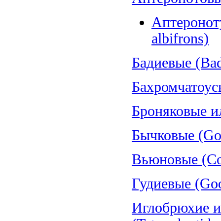
Аптеронот
albifrons)
Бадиевые (Bad
Бахромчатоус
Броняковые и
Бычковые (Gob
Вьюновые (Cob
Гудиевые (Goo
Иглобрюхие и