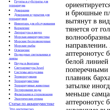
Грунты и субстраты для
ориентируетс
террариума
Декорации
и брюшные пл
Декорации и укрытия для
террариумов
вытянут в ви
Инвентарь для обслуживания
тянется от го
Кормление
Литература и видео
волнообразны
Морская аквариумистика
Морские беспозвоночные
направлении.
Морские рыбы
Освещение
аптеронотус 
Подводные светильники и
лампы
белой линией
Пруды и фонтаны
поперечными 
Светоарматура Juwel
Системы автодолива
плавник барх
Терморегуляция
Террариумистика
затылке иног
Террариумные животные
Тестирование воды
меньше самца
Фильтрация и стерилизация
Экзотические птицы
аптеронотус б
Статьи по аквариумистике
Это интересно...