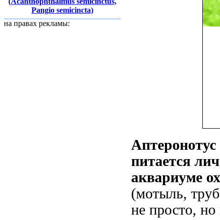
(Acanthophthalmus semicinctus,
Pangio semicincta)
на правах рекламы:
Аптеронотус
питается ли
аквариуме о
(мотыль, труб
не просто, но