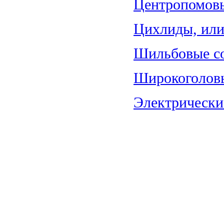
Центропомовы
Цихлиды, или 
Шильбовые со
Широкоголовы
Электрические