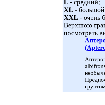
L
- средний;
XL
- большой
XXL
- очень 
Верхнюю гран
посмотреть вн
Аптеро
(Aptero
Аптерон
albifro
необычн
Предпоч
грунтом