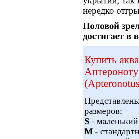
укрытий, так 
нередко отгры
Половой зре
достигает в в
Купить акв
Аптероноту
(Apteronotus
Представлен
размеров:
S
- маленький
M
- стандарт