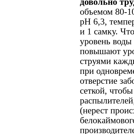
довольно тр
объемом 80-1
рН 6,3, темпе
и 1 самку. Чт
уровень воды 
повышают уро
струями кажды
при одноврем
отверстие заб
сеткой, чтобы
распылителей
(нерест проис
белокаймового
производителе