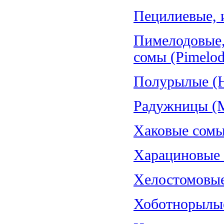
Пецилиевые, и
Пимелодовые,
сомы (Pimelod
Полурылые (H
Радужницы (Me
Хаковые сомы
Харациновые (
Хелостомовые 
Хоботнорылые