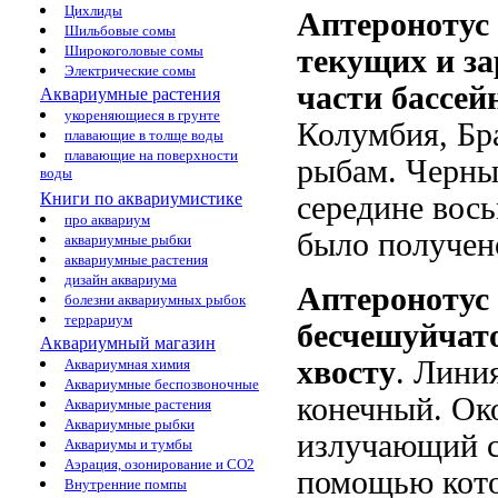
Цихлиды
Аптеронотус
Шильбовые сомы
Широкоголовые сомы
текущих и за
Электрические сомы
части бассей
Аквариумные растения
укореняющиеся в грунте
Колумбия, Бр
плавающие в толще воды
плавающие на поверхности
рыбам. Черны
воды
Книги по аквариумистике
середине вось
про аквариум
было получено
аквариумные рыбки
аквариумные растения
дизайн аквариума
Аптеронотус
болезни аквариумных рыбок
террариум
бесчешуйчато
Аквариумный магазин
хвосту
. Лини
Аквариумная химия
Аквариумные беспозвоночные
конечный. Око
Аквариумные растения
Аквариумные рыбки
излучающий с
Аквариумы и тумбы
Аэрация, озонирование и CO2
помощью кото
Внутренние помпы