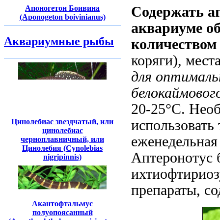
Апоногетон Боивина
Содержать ап
(Aponogeton boivinianus)
аквариуме об
Аквариумные рыбы
количеством
коряги), мест
для оптималь
белокаймовог
20-25°С. Нео
Цинолебиас звездчатый, или
использовать
цинолебиас
еженедельная
черноплавничный, или
Цинолебия (Cynolebias
Аптеронотус 
nigripinnis)
ихтиофтириоз
препараты, с
Акантофтальмус
полуопоясанный