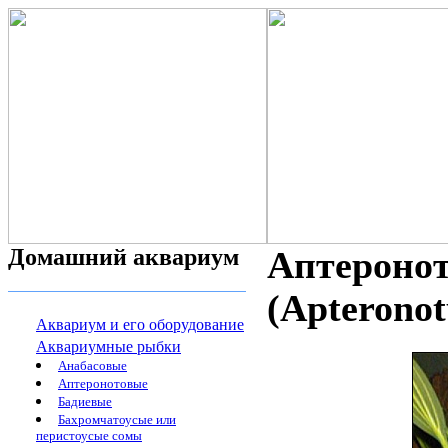
Домашний аквариум
Аптеронот
(Apteronot
Аквариум и его оборудование
Аквариумные рыбки
Анабасовые
Аптеронотовые
Бадиевые
Бахромчатоусые или
перистоусые сомы