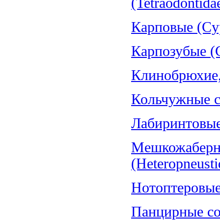
(Tetraodontida
Карповые (Cyp
Карпозубые (C
Клинобрюхие, 
Кольчужные со
Лабиринтовые 
Мешкожаберн
(Heteropneusti
Нотоптеровые,
Панцирные со