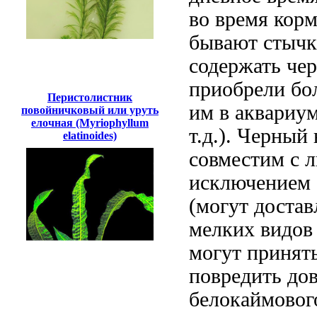
во время кор
бывают стычк
содержать чер
приобрели бол
Перистолистник
им в аквариум
повойничковый или уруть
елочная (Myriophyllum
т.д.). Черный
elatinoides)
совместим с 
исключением 
(могут достав
мелких видов 
могут принять
повредить до
белокаймовог