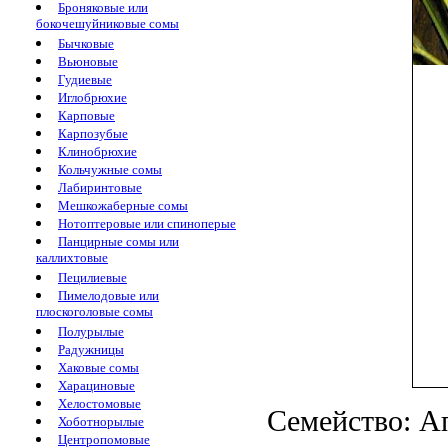
Броняковые или
бокочешуйниковые сомы
Бычковые
Вьюновые
Гудиевые
Иглобрюхие
Карповые
Карпозубые
Клинобрюхие
Кольчужные сомы
Лабиринтовые
Мешкожаберные сомы
Нотоптеровые или спиноперые
Панцирные сомы или
каллихтовые
Пецилиевые
Пимелодовые или
плоскоголовые сомы
Полурылые
Радужницы
Хаковые сомы
Харациновые
Хелостомовые
Семейство: Ап
Хоботнорылые
Центропомовые