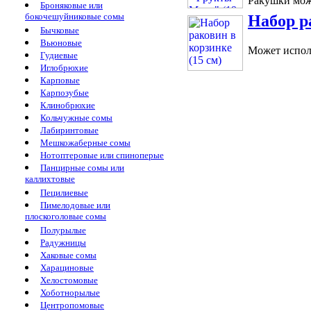
Ракушки можн
Броняковые или
бокочешуйниковые сомы
Набор р
Бычковые
Вьюновые
Может исполь
Гудиевые
Иглобрюхие
Карповые
Карпозубые
Клинобрюхие
Кольчужные сомы
Лабиринтовые
Мешкожаберные сомы
Нотоптеровые или спиноперые
Панцирные сомы или
каллихтовые
Пецилиевые
Пимелодовые или
плоскоголовые сомы
Полурылые
Радужницы
Хаковые сомы
Харациновые
Хелостомовые
Хоботнорылые
Центропомовые