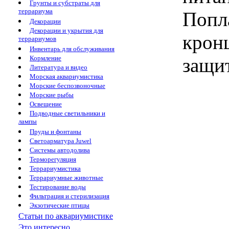
Грунты и субстраты для
террариума
Попл
Декорации
Декорации и укрытия для
крон
террариумов
Инвентарь для обслуживания
Кормление
защит
Литература и видео
Морская аквариумистика
Морские беспозвоночные
Морские рыбы
Освещение
Подводные светильники и
лампы
Пруды и фонтаны
Светоарматура Juwel
Системы автодолива
Терморегуляция
Террариумистика
Террариумные животные
Тестирование воды
Фильтрация и стерилизация
Экзотические птицы
Статьи по аквариумистике
Это интересно...