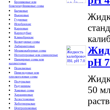
pH 4
Броняковые или
бокочешуйниковые сомы
Бычковые
Жидк
Вьюновые
Гудиевые
Иглобрюхие
стан
Карповые
Карпозубые
калиб
Клинобрюхие
Кольчужные сомы
Лабиринтовые
Жид
Мешкожаберные сомы
Нотоптеровые или спиноперые
pH 7
Панцирные сомы или
каллихтовые
Пецилиевые
Пимелодовые или
Жидк
плоскоголовые сомы
Полурылые
Радужницы
50 м
Хаковые сомы
Харациновые
раств
Хелостомовые
Хоботнорылые
Центропомовые