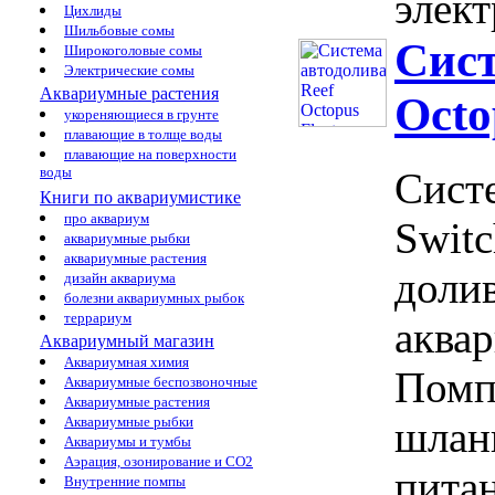
элект
Цихлиды
Шильбовые сомы
Сист
Широкоголовые сомы
Электрические сомы
Аквариумные растения
Octo
укореняющиеся в грунте
плавающие в толще воды
плавающие на поверхности
воды
Систе
Книги по аквариумистике
про аквариум
Switc
аквариумные рыбки
аквариумные растения
доли
дизайн аквариума
болезни аквариумных рыбок
террариум
аквар
Аквариумный магазин
Аквариумная химия
Помп
Аквариумные беспозвоночные
Аквариумные растения
Аквариумные рыбки
шлан
Аквариумы и тумбы
Аэрация, озонирование и CO2
пита
Внутренние помпы