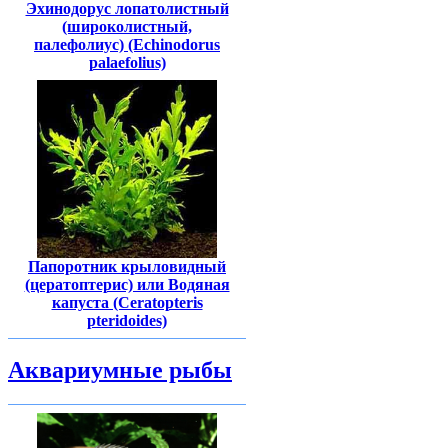
Эхинодорус лопатолистный
(широколистный,
палефолиус) (Echinodorus
palaefolius)
Папоротник крыловидный
(цератоптерис) или Водяная
капуста (Ceratopteris
pteridoides)
Аквариумные рыбы