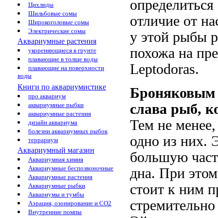
определиться
Цихлиды
Шильбовые сомы
отличие от на
Широкоголовые сомы
Электрические сомы
у этой рыбы р
Аквариумные растения
похожа на пре
укореняющиеся в грунте
плавающие в толще воды
Leptodoras.
плавающие на поверхности
воды
Книги по аквариумистике
Броняковым 
про аквариум
аквариумные рыбки
слава рыб, к
аквариумные растения
Тем не менее,
дизайн аквариума
болезни аквариумных рыбок
одно из них.
террариум
Аквариумный магазин
большую част
Аквариумная химия
Аквариумные беспозвоночные
дна. При этом
Аквариумные растения
стоит к ним п
Аквариумные рыбки
Аквариумы и тумбы
стремительно
Аэрация, озонирование и CO2
Внутренние помпы