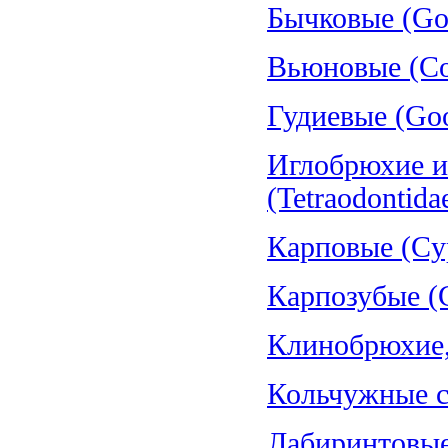
Бычковые (Gob
Вьюновые (Cob
Гудиевые (Goo
Иглобрюхие и
(Tetraodontida
Карповые (Cyp
Карпозубые (C
Клинобрюхие, 
Кольчужные со
Лабиринтовые 