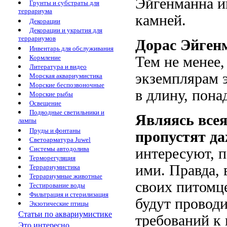
Эйгенманна и
Грунты и субстраты для
террариума
камней.
Декорации
Декорации и укрытия для
террариумов
Дорас Эйгенм
Инвентарь для обслуживания
Кормление
Тем не менее,
Литература и видео
экземплярам э
Морская аквариумистика
Морские беспозвоночные
в длину, пона
Морские рыбы
Освещение
Подводные светильники и
Являясь все
лампы
Пруды и фонтаны
пропустят да
Светоарматура Juwel
Системы автодолива
интересуют, 
Терморегуляция
ими. Правда, 
Террариумистика
Террариумные животные
своих питомце
Тестирование воды
Фильтрация и стерилизация
будут проводи
Экзотические птицы
Статьи по аквариумистике
требований к 
Это интересно...