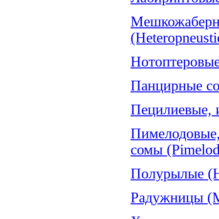
Мешкожаберн
(Heteropneusti
Нотоптеровые,
Панцирные со
Пецилиевые, и
Пимелодовые,
сомы (Pimelod
Полурылые (H
Радужницы (Me