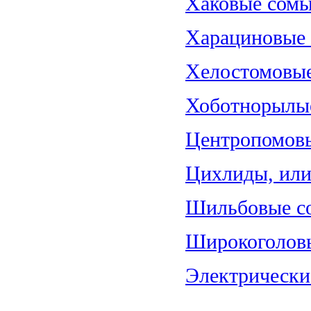
Хаковые сомы
Харациновые (
Хелостомовые 
Хоботнорылые
Центропомовы
Цихлиды, или 
Шильбовые со
Широкоголовы
Электрические