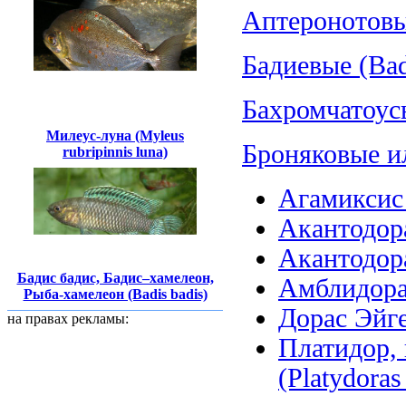
Аптеронотовые
Бадиевые (Bad
Бахромчатоус
Милеус-луна (Myleus
Броняковые и
rubripinnis luna)
Агамиксис 
Акантодора
Акантодора
Бадис бадис, Бадис–хамелеон,
Амблидорас
Рыба-хамелеон (Badis badis)
Дорас Эйге
на правах рекламы:
Платидор,
(Platydoras