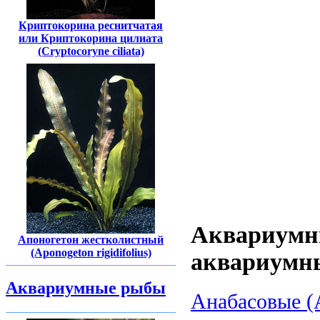
Криптокорина реснитчатая
или Криптокорина цилиата
(Cryptocoryne ciliata)
Аквариумн
Апоногетон жестколистный
(Aponogeton rigidifolius)
аквариумн
Аквариумные рыбы
Анабасовые (A