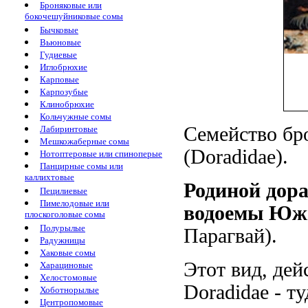
Броняковые или
бокочешуйниковые сомы
Бычковые
Вьюновые
Гудиевые
Иглобрюхие
Карповые
Карпозубые
Клинобрюхие
Кольчужные сомы
Семейство бр
Лабиринтовые
Мешкожаберные сомы
(Doradidae).
Нотоптеровые или спиноперые
Панцирные сомы или
каллихтовые
Родиной дор
Пецилиевые
Пимелодовые или
водоемы Юж
плоскоголовые сомы
Полурылые
Парагвай).
Радужницы
Хаковые сомы
Этот вид, дей
Харациновые
Хелостомовые
Doradidae - т
Хоботнорылые
Центропомовые