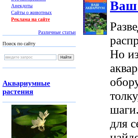
Ваш
Анекдоты
Сайты о животных
Реклама на сайте
Разве
Различные статьи
расп
Поиск по сайту
Но и
аква
обор
Аквариумные
растения
толк
шаги
для с
найд