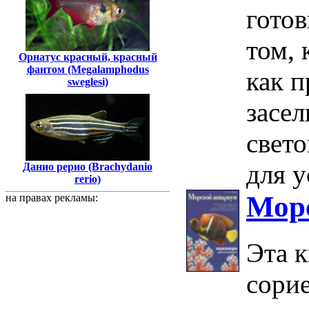
готов
том, 
Орнатус красный, красный
фантом (Megalamphodus
как п
sweglesi)
засел
свет
для у
Данио рерио (Brachydanio
rerio)
Мор
на правах рекламы:
Эта 
сорие