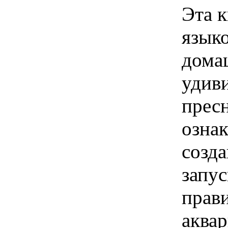
Эта 
языко
дома
удив
прес
ознак
созда
запус
прави
аква