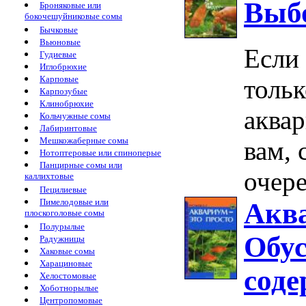
Выбо
Броняковые или
бокочешуйниковые сомы
Бычковые
Вьюновые
Если
Гудиевые
Иглобрюхие
Карповые
толь
Карпозубые
Клинобрюхие
аквар
Кольчужные сомы
Лабиринтовые
Мешкожаберные сомы
вам, 
Нотоптеровые или спиноперые
Панцирные сомы или
очере
каллихтовые
Пецилиевые
Пимелодовые или
Аква
плоскоголовые сомы
Полурылые
Обус
Радужницы
Хаковые сомы
Харациновые
соде
Хелостомовые
Хоботнорылые
Центропомовые