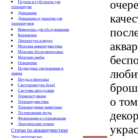
очер
Грунты и субстраты для
террариума
Декорации
качес
Декорации и укрытия для
террариумов
посл
Инвентарь для обслуживания
Кормление
Литература и видео
аква
Морская аквариумистика
Морские беспозвоночные
бесп
Морские рыбы
Освещение
Подводные светильники и
любит
лампы
Пруды и фонтаны
брош
Светоарматура Juwel
Системы автодолива
Терморегуляция
о том
Террариумистика
Террариумные животные
деко
Тестирование воды
Фильтрация и стерилизация
Экзотические птицы
украс
Статьи по аквариумистике
Это интересно...