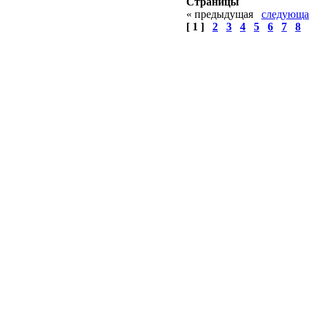
Страницы
«
предыдущая
следующ
[ 1 ]
2
3
4
5
6
7
8