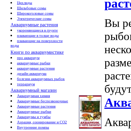
раст
Цихлиды
Шильбовые сомы
Широкоголовые сомы
Электрические сомы
Вы р
Аквариумные растения
укореняющиеся в грунте
рыбок
плавающие в толще воды
плавающие на поверхности
неск
воды
Книги по аквариумистике
про аквариум
разме
аквариумные рыбки
аквариумные растения
расте
дизайн аквариума
болезни аквариумных рыбок
террариум
будут
Аквариумный магазин
Аквариумная химия
Аква
Аквариумные беспозвоночные
Аквариумные растения
Аквариумные рыбки
Аквариумы и тумбы
Аква
Аэрация, озонирование и CO2
Внутренние помпы