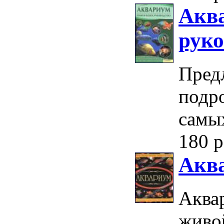
Аква
руко
Пред
подр
самы
180 р
Акв
Аквар
живо