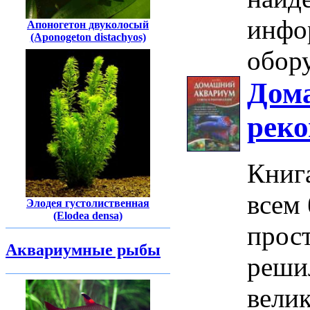
инфо
Апоногетон двуколосый
(Aponogeton distachyos)
обору
Дом
рек
Книга
всем
Элодея густолиственная
(Elodea densa)
прост
Аквариумные рыбы
реши
вели