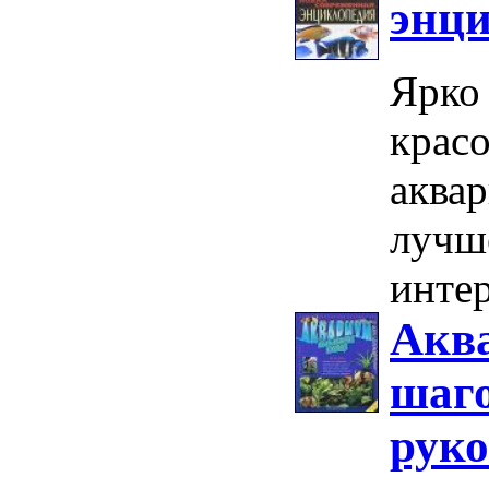
энц
Ярко
крас
аквар
лучш
интер
Аква
шаго
руко