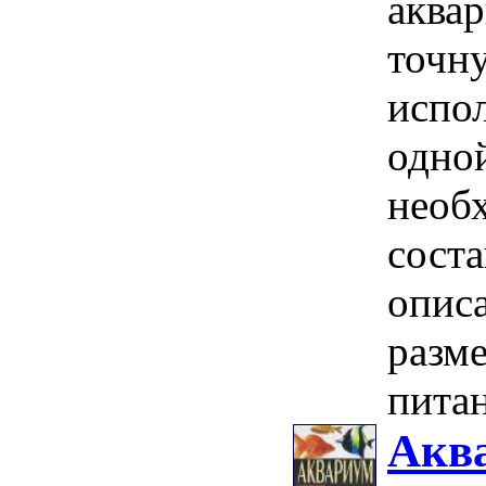
аквар
точн
испо
одно
необ
соста
опис
разме
питан
Аква