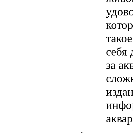
удово
котор
такое
себя 
за ак
слож
изда
инфо
аквар