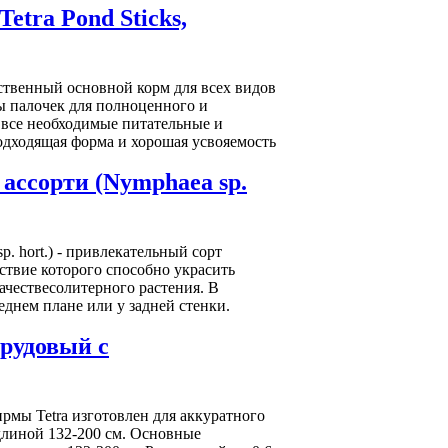
etra Pond Sticks,
ественный основной корм для всех видов
ы палочек для полноценного и
 все необходимые питательные и
одходящая форма и хорошая усвояемость
ассорти (Nymphaea sp.
. hort.) - привлекательный сорт
ствие которого способно украсить
ачествесолитерного растения. В
еднем плане или у задней стенки.
прудовый с
ирмы Tetra изготовлен для аккуратного
длиной 132-200 см. Основные