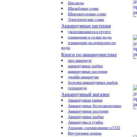
Цихлиды
Шильбовые сомы
Широкоголовые сомы
Электрические сомы
Аквариумные растения
укореняющиеся в грунте
плавающие в толще воды
плавающие на поверхности
воды
Книги по аквариумистике
про аквариум
аквариумные рыбки
аквариумные растения
дизайн аквариума
болезни аквариумных рыбок
террариум
Аквариумный магазин
Аквариумная химия
Аквариумные беспозвоночные
Аквариумные растения
Аквариумные рыбки
Аквариумы и тумбы
Аэрация, озонирование и CO2
Внутренние помпы