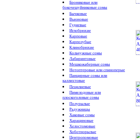
Броняковые или
бокочешуйниковые сомы
Бычковые
Вьюновые
Гудиевые
Иглобрюхие
Карповые
Карпозубые
Клинобрюхие
Кольчужные сомы
Лабиринтовые
Мешкожаберные сомы
Нотоптеровые или спиноперые
Панцирные сомы или
каллихтовые
Пецилиевые
Пимелодовые или
плоскоголовые сомы
Полурылые
Радужницы
Хаковые сомы
Харациновые
Хелостомовые
Хоботнорылые
Центропомовые