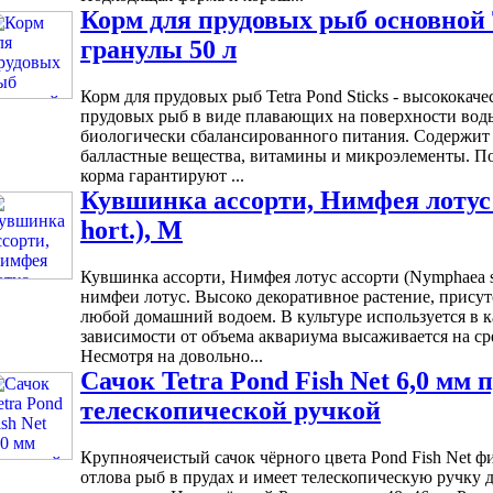
Корм для прудовых рыб основной T
гранулы 50 л
Корм для прудовых рыб Tetra Pond Sticks - высококач
прудовых рыб в виде плавающих на поверхности вод
биологически сбалансированного питания. Содержит
балластные вещества, витамины и микроэлементы. П
корма гарантируют ...
Кувшинка ассорти, Нимфея лотус 
hort.), M
Кувшинка ассорти, Нимфея лотус ассорти (Nymphaea sp
нимфеи лотус. Высоко декоративное растение, присут
любой домашний водоем. В культуре используется в к
зависимости от объема аквариума высаживается на ср
Несмотря на довольно...
Сачок Tetra Pond Fish Net 6,0 мм 
телескопической ручкой
Крупноячеистый сачок чёрного цвета Pond Fish Net ф
отлова рыб в прудах и имеет телескопическую ручку 