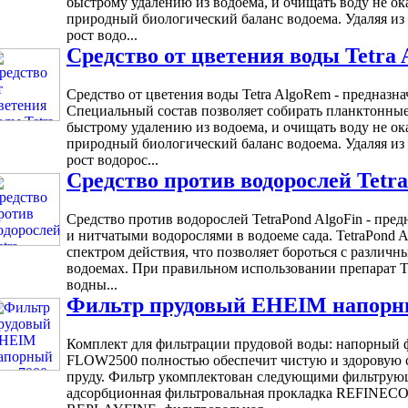
быстрому удалению из водоема, и очищать воду не ок
природный биологический баланс водоема. Удаляя из
рост водо...
Средство от цветения воды Tetra 
Средство от цветения воды Tetra AlgoRem - предназна
Специальный состав позволяет собирать планктонные
быстрому удалению из водоема, и очищать воду не ок
природный биологический баланс водоема. Удаляя из
рост водорос...
Средство против водорослей Tetra 
Средство против водорослей TetraPond AlgoFin - пред
и нитчатыми водорослями в водоеме сада. TetraPond 
спектром действия, что позволяет бороться с различ
водоемах. При правильном использовании препарат Te
водны...
Фильтр прудовый EHEIM напорный
Комплект для фильтрации прудовой воды: напорный
FLOW2500 полностью обеспечит чистую и здоровую с
пруду. Фильтр укомплектован следующими фильтрую
адсорбционная фильтровальная прокладка REFINECOA