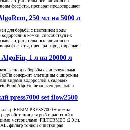
азывая отрицательного влияния на
 воды фосфаты, препарат предотвращает
AlgoRem, 250 мл на 5000 л
чен для борьбы с цветением воды.
 водоросли в комки, способствуя их
азывая отрицательного влияния на
 воды фосфаты, препарат предотвращает
AlgoFin, 1 л на 20000 л
назначено для борьбы с сине-зелеными
AlgoFin содержит альгициды с широким
ными видами водорослей в садовых
traPond AlgoFin безопасен для рыб и
 press7000 set flow2500
 фильтр EHEIM PRESS7000 + помпа
реду обитания для рыб и растений в
щими материалами: FILTERMEC (2,0 л),
L, фильтр тонкой очистки pad