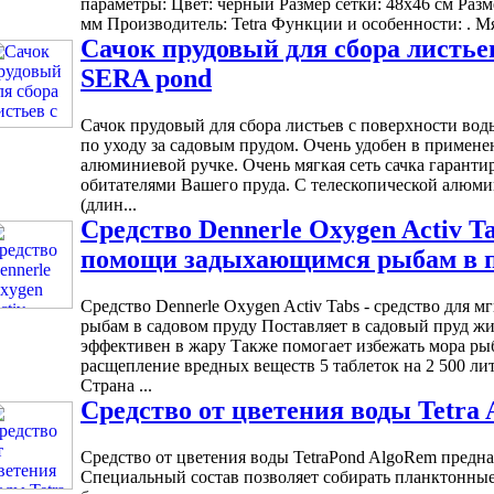
параметры: Цвет: чёрный Размер сетки: 48х46 см Разме
мм Производитель: Tetra Функции и особенности: . Мяг
Сачок прудовый для сбора листье
SERA pond
Сачок прудовый для сбора листьев с поверхности в
по уходу за садовым прудом. Очень удобен в примене
алюминиевой ручке. Очень мягкая сеть сачка гаранти
обитателями Вашего пруда. С телескопической алюмин
(длин...
Средство Dennerle Oxygen Activ T
помощи задыхающимся рыбам в пр
Средство Dennerle Oxygen Activ Tabs - средство дл
рыбам в садовом пруду Поставляет в садовый пруд 
эффективен в жару Также помогает избежать мора ры
расщепление вредных веществ 5 таблеток на 2 500 ли
Страна ...
Средство от цветения воды Tetra A
Средство от цветения воды TetraPond AlgoRem предна
Специальный состав позволяет собирать планктонные