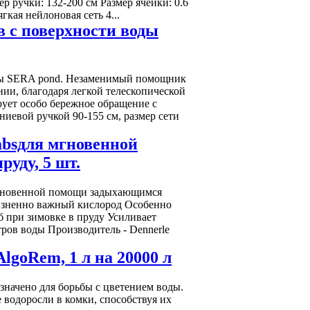
р ручки: 132-200 см Размер ячейки: 0.6
кая нейлоновая сеть 4...
в с поверхности воды
оды SERA pond. Незаменимый помощник
нии, благодаря легкой телескопической
рует особо бережное обращение с
иевой ручкой 90-155 см, размер сети
absдля мгновенной
уду, 5 шт.
я мгновенной помощи задыхающимся
жизненно важный кислород Особенно
б при зимовке в пруду Усиливает
тров воды Производитель - Dennerle
lgoRem, 1 л на 20000 л
значено для борьбы с цветением воды.
 водоросли в комки, способствуя их