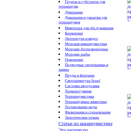
Грунты и субстраты для
террариума
Декорации
Декорации и укрытия для
террариумов
Инвентарь для обслуживания
Кормление
Литература и видео
Морская аквариумистика
Морские беспозвоночные
Морские рыбы
Освещение
Подводные светильники и
лампы
Пруды и фонтаны
Светоарматура Juwel
Системы автодолива
Терморегуляция
Террариумистика
Террариумные животные
Тестирование воды
Фильтрация и стерилизация
Экзотические птицы
Статьи по аквариумистике
Это интересно...