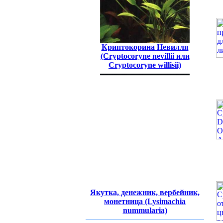
Криптокорина Невилля
(Cryptocoryne nevillii или
Cryptocoryne willisii)
Якутка, денежник, вербейник,
монетница (Lysimachia
nummularia)