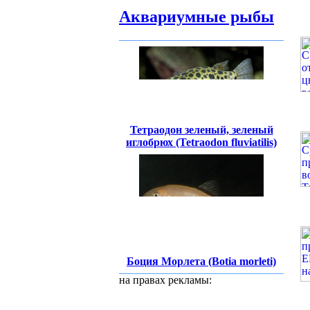
Аквариумные рыбы
Тетраодон зеленый, зеленый
иглобрюх (Tetraodon fluviatilis)
Боция Морлета (Botia morleti)
на правах рекламы: