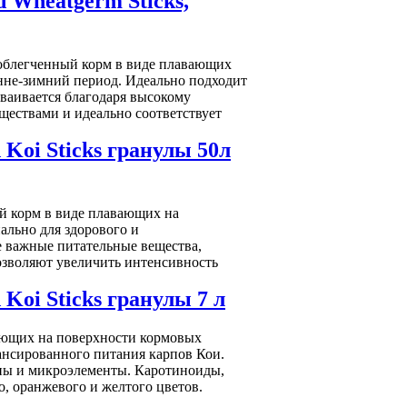
 Wheatgerm Sticks,
- облегченный корм в виде плавающих
енне-зимний период. Идеально подходит
сваивается благодаря высокому
ествами и идеально соответствует
Koi Sticks гранулы 50л
ой корм в виде плавающих на
ально для здорового и
е важные питательные вещества,
зволяют увеличить интенсивность
Koi Sticks гранулы 7 л
вающих на поверхности кормовых
лансированного питания карпов Кои.
ны и микроэлементы. Каротиноиды,
, оранжевого и желтого цветов.