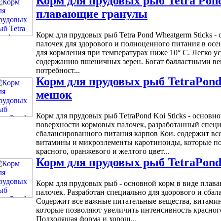
Корм для прудовых рыб Tetra Pond
плавающие гранулы
Корм для прудовых рыб Tetra Pond Wheatgerm Sticks 
палочек для здорового и полноценного питания в ос
для кормления при температурах ниже 10° С. Легко у
содержанию пшеничных зерен. Богат балластными вещ
потребност...
Корм для прудовых рыб TetraPond 
мешок
Корм для прудовых рыб TetraPond Koi Sticks - основн
поверхности кормовых палочек, разработанный специ
сбалансированного питания карпов Кои. содержит вс
витамины и микроэлементы каротиноиды, которые по
красного, оранжевого и желтого цвет...
Корм для прудовых рыб TetraPond 
Корм для прудовых рыб - основной корм в виде пла
палочек. Разработан специально для здорового и сба
Содержит все важные питательные вещества, витами
которые позволяют увеличить интенсивность красного
Подходящая форма и хорош...