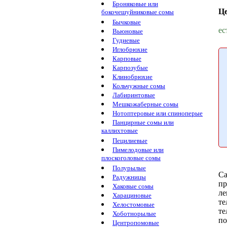
Броняковые или
Ц
бокочешуйниковые сомы
Бычковые
ес
Вьюновые
Гудиевые
Иглобрюхие
Карповые
Карпозубые
Клинобрюхие
Кольчужные сомы
Лабиринтовые
Мешкожаберные сомы
Нотоптеровые или спиноперые
Панцирные сомы или
каллихтовые
Пецилиевые
Пимелодовые или
плоскоголовые сомы
Полурылые
Са
Радужницы
пр
Хаковые сомы
ле
Харациновые
те
Хелостомовые
те
Хоботнорылые
п
Центропомовые