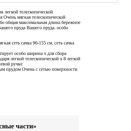
ик
легкой телескопической
ая
Очень мягкая
телескопической
обо
общая максимальная длина
бережное
Вашего пруда
Вашего пруда.
особо
ягкая сеть сачка
90-155 см,
сеть сачка
нтирует особо
ширина x
для сбора
одаря легкой телескопической
x 8
легкой
евой ручке
ым прудом Очень
с сетью
поверхности
сные части»