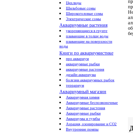
пр
Цихлиды
пр
Шильбовые сомы
Н
Широкоголовые сомы
ал
Электрические сомы
ал
Аквариумные растения
о
укореняющиеся в грунте
бе
плавающие в толще воды
плавающие на поверхности
воды
Книги по аквариумистике
про аквариум
аквариумные рыбки
аквариумные растения
дизайн аквариума
болезни аквариумных рыбок
террариум
Аквариумный магазин
Аквариумная химия
Аквариумные беспозвоночные
Аквариумные растения
Аквариумные рыбки
Аквариумы и тумбы
Аэрация, озонирование и CO2
Д
Внутренние помпы