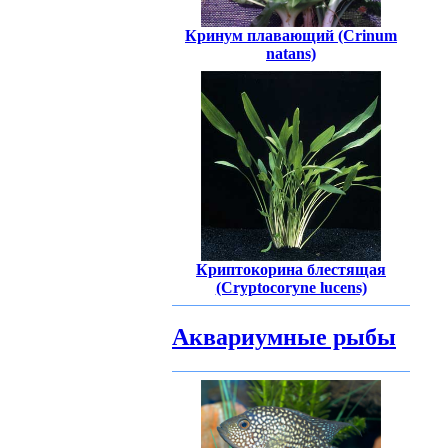
Кринум плавающий (Crinum
natans)
Криптокорина блестящая
(Cryptocoryne lucens)
Аквариумные рыбы