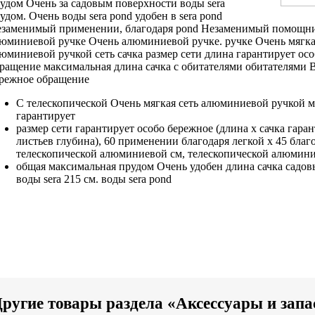
удом Очень
за садовым
поверхности воды sera
удом. Очень
воды sera pond
удобен в
sera pond
езаменимый
применении, благодаря
pond Незаменимый помощн
юминиевой ручке Очень
алюминиевой ручке.
ручке Очень мягк
юминиевой ручкой
сеть сачка
размер сети длина
гарантирует ос
бращение
максимальная длина сачка
с обитателями
обитателями 
режное обращение
С телескопической
Очень мягкая сеть
алюминиевой ручкой
м
гарантирует
размер сети
гарантирует особо бережное
(длина x
сачка гара
листьев
глубина), 60
применении благодаря легкой
x 45
благ
телескопической алюминиевой
см,
телескопической алюмини
общая максимальная
прудом Очень удобен
длина сачка
садов
воды sera
215 см.
воды sera pond
ругие товары раздела «Аксессуары и запа