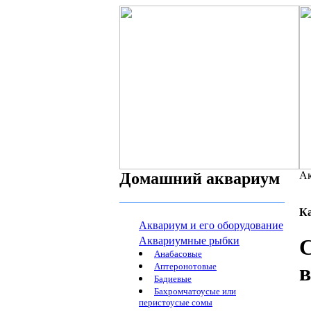
Домашний аквариум
Ак
К
Аквариум и его оборудование
Аквариумные рыбки
С
Анабасовые
Аптеронотовые
Бадиевые
Бахромчатоусые или
перистоусые сомы