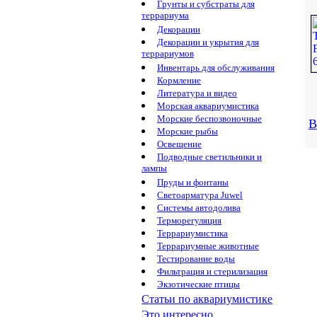
Грунты и субстраты для
террариума
Декорации
Декорации и укрытия для
террариумов
Инвентарь для обслуживания
Кормление
Литература и видео
Морская аквариумистика
Морские беспозвоночные
В
Морские рыбы
Освещение
Подводные светильники и
лампы
Пруды и фонтаны
Светоарматура Juwel
Системы автодолива
Терморегуляция
Террариумистика
Террариумные животные
Тестирование воды
Фильтрация и стерилизация
Экзотические птицы
Статьи по аквариумистике
Это интересно...