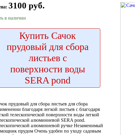
3100 руб.
ена:
ть в наличии
Купить
Сачок
прудовый для сбора
листьев с
поверхности воды
SERA pond
чок прудовый
для сбора листьев
для сбора
именении благодаря легкой
листьев с
благодаря
гкой телескопической
поверхности воды
легкой
лескопической алюминиевой
SERA pond.
лескопической алюминиевой ручке
Незаменимый
омощник
прудом Очень удобен
по уходу
садовым