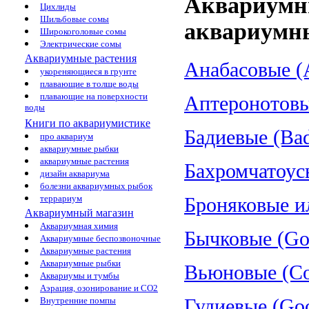
Аквариумн
Цихлиды
Шильбовые сомы
аквариумн
Широкоголовые сомы
Электрические сомы
Аквариумные растения
Анабасовые (A
укореняющиеся в грунте
плавающие в толще воды
плавающие на поверхности
Аптеронотовые
воды
Книги по аквариумистике
Бадиевые (Bad
про аквариум
аквариумные рыбки
аквариумные растения
Бахромчатоус
дизайн аквариума
болезни аквариумных рыбок
террариум
Броняковые и
Аквариумный магазин
Аквариумная химия
Бычковые (Gob
Аквариумные беспозвоночные
Аквариумные растения
Аквариумные рыбки
Вьюновые (Cob
Аквариумы и тумбы
Аэрация, озонирование и CO2
Внутренние помпы
Гудиевые (Goo