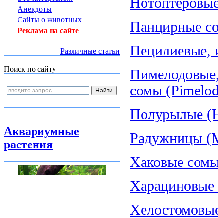
Нотоптеровые,
Анекдоты
Сайты о животных
Панцирные со
Реклама на сайте
Пецилиевые, и
Различные статьи
Поиск по сайту
Пимелодовые,
сомы (Pimelod
Полурылые (H
Аквариумные
Радужницы (Me
растения
Хаковые сомы
Харациновые (
Хелостомовые 