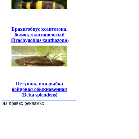
Брахигобиус ксантозона,
бычок золотополосый
(Brachygobius xanthozona)
Петушок, или рыбка
бойцовая обыкновенная
(Betta splendens)
на правах рекламы: