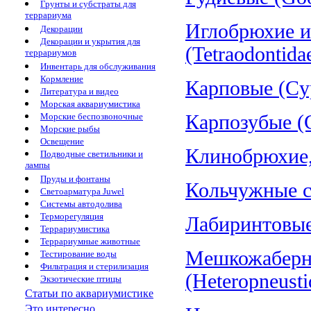
Грунты и субстраты для
террариума
Иглобрюхие и
Декорации
Декорации и укрытия для
(Tetraodontida
террариумов
Инвентарь для обслуживания
Кормление
Карповые (Cyp
Литература и видео
Морская аквариумистика
Морские беспозвоночные
Карпозубые (C
Морские рыбы
Освещение
Клинобрюхие, 
Подводные светильники и
лампы
Пруды и фонтаны
Кольчужные со
Светоарматура Juwel
Системы автодолива
Терморегуляция
Лабиринтовые 
Террариумистика
Террариумные животные
Мешкожаберн
Тестирование воды
Фильтрация и стерилизация
(Heteropneusti
Экзотические птицы
Статьи по аквариумистике
Это интересно...