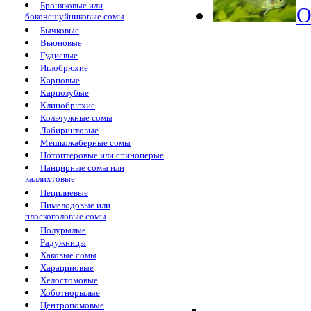
Броняковые или
О
бокочешуйниковые сомы
Бычковые
Вьюновые
Гудиевые
Иглобрюхие
Карповые
Карпозубые
Клинобрюхие
Кольчужные сомы
Лабиринтовые
Мешкожаберные сомы
Нотоптеровые или спиноперые
Панцирные сомы или
каллихтовые
Пецилиевые
Пимелодовые или
плоскоголовые сомы
Полурылые
Радужницы
Хаковые сомы
Харациновые
Хелостомовые
Хоботнорылые
Центропомовые