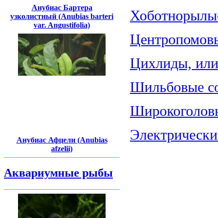
Анубиас Бартера
Хоботнорылые
узколистный (Anubias barteri
var. Angustifolia)
Центропомовы
Цихлиды, или 
Шильбовые со
Широкоголовы
Электрические
Анубиас Афцели (Anubias
afzelii)
Аквариумные рыбы