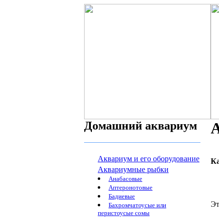
Домашний аквариум
Аквариум и его оборудование
К
Аквариумные рыбки
Анабасовые
Аптеронотовые
Бадиевые
Эт
Бахромчатоусые или
перистоусые сомы