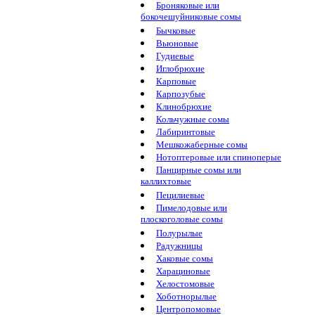
Броняковые или
бокочешуйниковые сомы
Бычковые
Вьюновые
Гудиевые
Иглобрюхие
Карповые
Карпозубые
Клинобрюхие
Кольчужные сомы
Лабиринтовые
Мешкожаберные сомы
Нотоптеровые или спиноперые
Панцирные сомы или
каллихтовые
Пецилиевые
Пимелодовые или
плоскоголовые сомы
Полурылые
Радужницы
Хаковые сомы
Харациновые
Хелостомовые
Хоботнорылые
Центропомовые