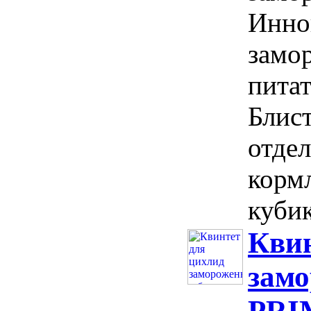
Инно
замор
пита
Блис
отдел
корм
кубик
Квин
замо
PRI