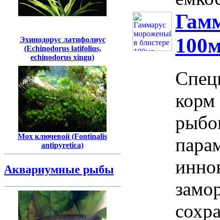
Гамм
100м
Эхинодорус латифолиус
(Echinodorus latifolius,
echinodorus xingu)
Спец
корм 
рыбо
Мох ключевой (Fontinalis
пара
antipyretica)
инно
Аквариумные рыбы
замо
сохра