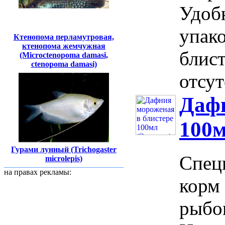
Удоб
упако
Ктенопома перламутровая,
ктенопома жемчужная
блис
(Microctenopoma damasi,
сtenopoma damasi)
отсут
Дафн
100м
Гурами лунный (Trichogaster
Спец
microlepis)
на правах рекламы:
корм 
рыбо