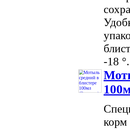
сохра
Удоб
упако
блист
-18 °.
Моты
100м
Спец
корм