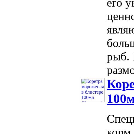
его 
ценн
явля
боль
рыб.
размо
Коре
100м
Спец
корм