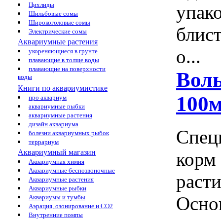
Цихлиды
упако
Шильбовые сомы
Широкоголовые сомы
блис
Электрические сомы
Аквариумные растения
о...
укореняющиеся в грунте
плавающие в толще воды
плавающие на поверхности
Воль
воды
Книги по аквариумистике
100м
про аквариум
аквариумные рыбки
аквариумные растения
дизайн аквариума
Спец
болезни аквариумных рыбок
террариум
Аквариумный магазин
корм 
Аквариумная химия
Аквариумные беспозвоночные
раст
Аквариумные растения
Аквариумные рыбки
Осно
Аквариумы и тумбы
Аэрация, озонирование и CO2
Внутренние помпы