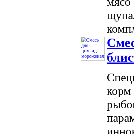
мясо
щупа
компл
Смес
блис
Спец
корм 
рыбо
пара
инно