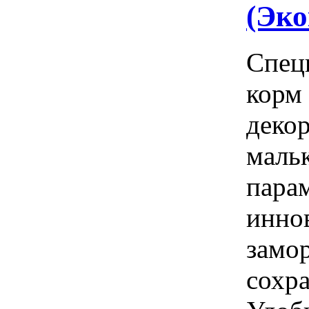
(Эко
Спец
корм
деко
мальк
пара
инно
замо
сохра