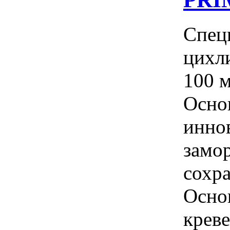
Спец
цихл
100 
Осно
инно
замо
сохра
Осно
креве