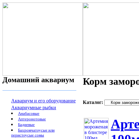
Домашний аквариум
Корм замор
Аквариум и его оборудование
Каталог:
Аквариумные рыбки
Анабасовые
Аптеронотовые
Арте
Бадиевые
Бахромчатоусые или
перистоусые сомы