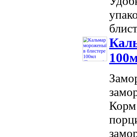
Удоб
упако
блист
Каль
100м
Замо
замо
Корм
порц
замо