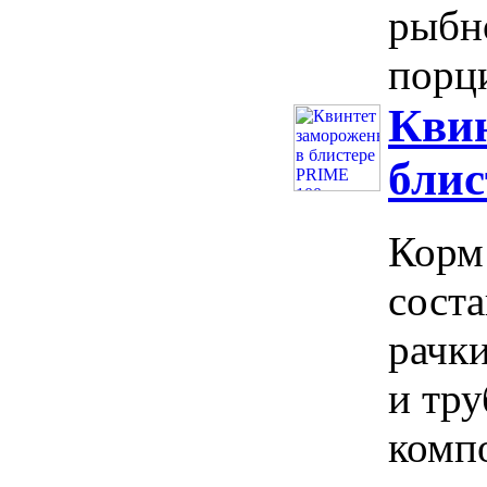
рыбн
порци
Кви
бли
Корм 
соста
рачки
и тру
компо