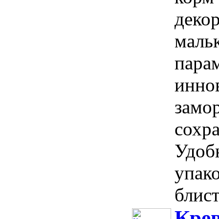
деко
мальк
пара
инно
замо
сохра
Удоб
упако
блист
Крев