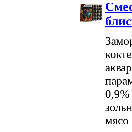
Смес
блис
Замо
кокте
аква
пара
0,9%
золь
мясо