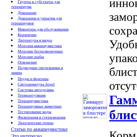
инно
Грунты и субстраты для
террариума
замо
Декорации
Декорации и укрытия для
террариумов
сохра
Инвентарь для обслуживания
Кормление
Удоб
Литература и видео
Морская аквариумистика
Морские беспозвоночные
упако
Морские рыбы
Освещение
блис
Подводные светильники и
лампы
Пруды и фонтаны
отсут
Светоарматура Juwel
Системы автодолива
Гам
Терморегуляция
Террариумистика
Террариумные животные
бли
Тестирование воды
Фильтрация и стерилизация
Экзотические птицы
Статьи по аквариумистике
Корм 
Это интересно...