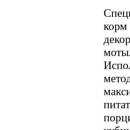
Спец
корм
деко
моты
Испо
мето
макс
пита
порци