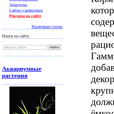
Анекдоты
кото
Сайты о животных
Реклама на сайте
соде
Различные статьи
веще
Поиск по сайту
рацио
Гамм
доба
Аквариумные
растения
деко
круп
долж
ёмкос