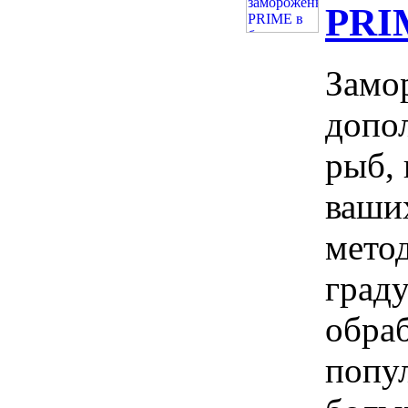
PRIM
Замо
допо
рыб,
ваши
мето
град
обра
попу