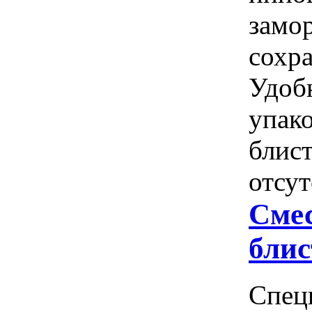
замо
сохра
Удоб
упако
блис
отсут
Смес
блис
Спец