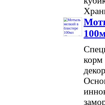
кубик
Храни
Моты
100м
Спец
корм
деко
Осно
инно
замо