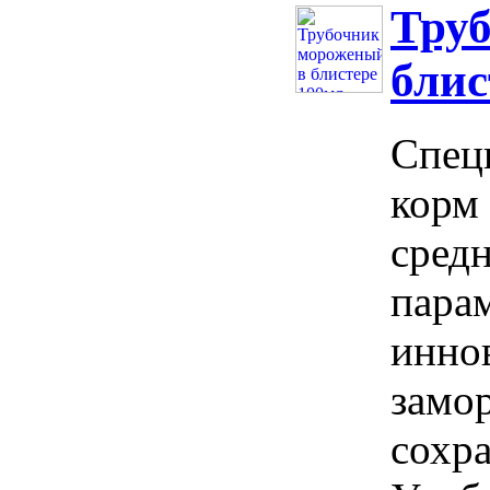
Тру
блис
Спец
корм 
сред
пара
инно
замо
сохра