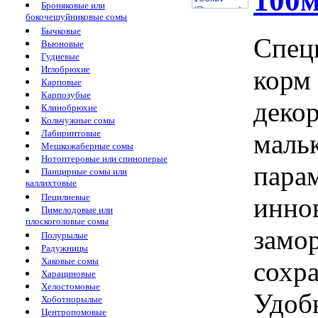
100м
Броняковые или
бокочешуйниковые сомы
Бычковые
Спец
Вьюновые
Гудиевые
Иглобрюхие
корм 
Карповые
Карпозубые
деко
Клинобрюхие
Кольчужные сомы
Лабиринтовые
мальк
Мешкожаберные сомы
Нотоптеровые или спиноперые
пара
Панцирные сомы или
каллихтовые
Пецилиевые
инно
Пимелодовые или
плоскоголовые сомы
замо
Полурылые
Радужницы
Хаковые сомы
сохра
Харациновые
Хелостомовые
Удоб
Хоботнорылые
Центропомовые