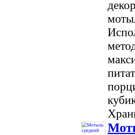
деко
моты
Испо
мето
макс
пита
порци
кубик
Храни
Мот