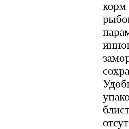
корм 
рыбо
пара
инно
замо
сохра
Удоб
упако
блис
отсут