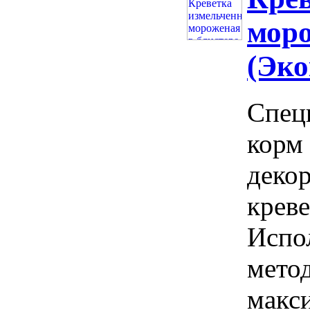
моро
(Эко
Спец
корм
деко
крев
Испо
мето
макс