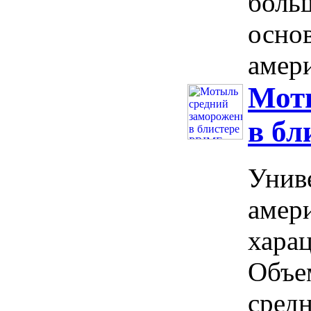
больш
осно
амери
Мот
в бл
Унив
амер
хара
Объе
средн