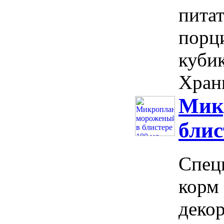
пита
порци
кубик
Храни
Мик
блис
Спец
корм
деко