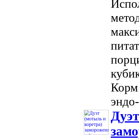
Испо
мето
макс
пита
порци
кубик
Корм
эндо-
Дуэт
замо