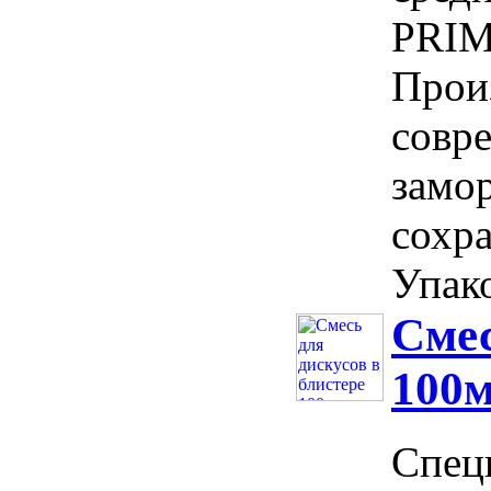
PRIM
Прои
совр
замо
сохра
Упако
Смес
100м
Спец