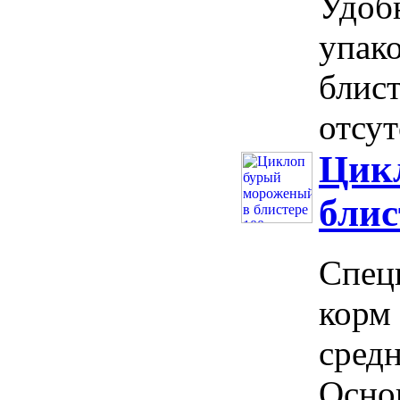
Удоб
упако
блис
отсут
Цик
блис
Спец
корм 
сред
Осно