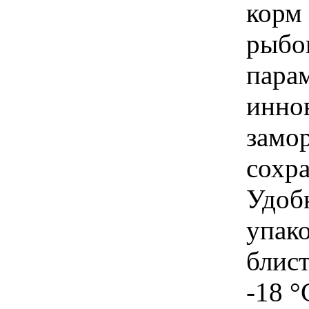
корм 
рыбок
пара
инно
замо
сохра
Удоб
упако
блист
-18 °