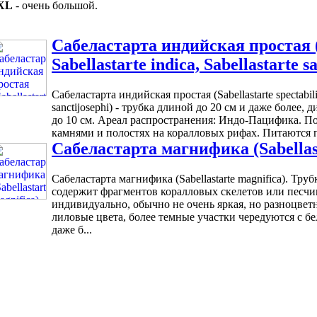
XL
- очень большой.
Сабеластарта индийская простая (Sa
Sabellastarte indica, Sabellastarte s
Сабеластарта индийская простая (Sabellastarte spectabilis,
sanctijosephi) - трубка длиной до 20 см и даже более,
до 10 см. Ареал распространения: Индо-Пацифика. П
камнями и полостях на коралловых рифах. Питаются п
Сабеластарта магнифика (Sabellast
Сабеластарта магнифика (Sabellastarte magnifica). Тру
содержит фрагментов коралловых скелетов или песчи
индивидуально, обычно не очень яркая, но разноцвет
лиловые цвета, более темные участки чередуются с б
даже б...