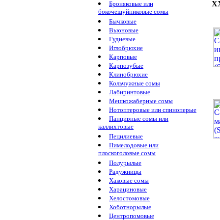
X
Броняковые или
бокочешуйниковые сомы
Бычковые
Вьюновые
Гудиевые
Иглобрюхие
Карповые
Карпозубые
Клинобрюхие
Кольчужные сомы
Лабиринтовые
Мешкожаберные сомы
Нотоптеровые или спиноперые
Панцирные сомы или
каллихтовые
Пецилиевые
Пимелодовые или
плоскоголовые сомы
Полурылые
Радужницы
Хаковые сомы
Харациновые
Хелостомовые
Хоботнорылые
Центропомовые