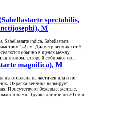
bellastarte spectabilis,
anctijosephi), M
 Sabellastarte indica, Sabellastarte
 диаметром 1-2 см. Диаметр венчика от 5
оселяются обычно в щелях между
ланктоном, который собирают из ...
arte magnifica), M
бка изготовлена из частичек ила и не
нок. Окраска венчика варьирует
ная. Присутствуют бежевые, желтые,
елыми зонами. Трубка длиной до 20 см и