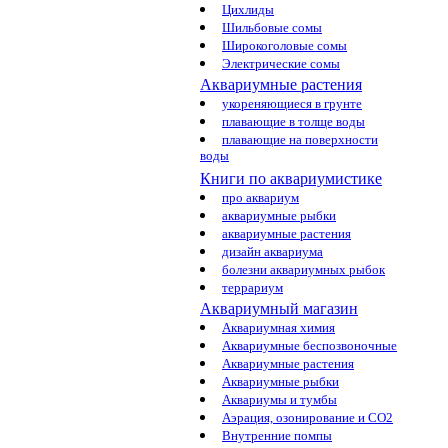
Цихлиды
Шильбовые сомы
Широкоголовые сомы
Электрические сомы
Аквариумные растения
укореняющиеся в грунте
плавающие в толще воды
плавающие на поверхности
воды
Книги по аквариумистике
про аквариум
аквариумные рыбки
аквариумные растения
дизайн аквариума
болезни аквариумных рыбок
террариум
Аквариумный магазин
Аквариумная химия
Аквариумные беспозвоночные
Аквариумные растения
Аквариумные рыбки
Аквариумы и тумбы
Аэрация, озонирование и CO2
Внутренние помпы