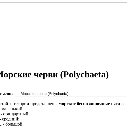
орские черви (Polychaeta)
аталог:
этой категории представлены
морские беспозвоночные
пяти ра
 маленький;
- стандартный;
- средний;
L
- большой;