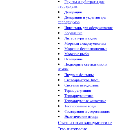
Грунты и субстраты для
террариума
Декорации
Декорации и укрытия для
террариумов
Инвентарь для обслуживания
Кормление
Литература и видео
Морская аквариумистика
Морские беспозвоночные
Морские рыбы
Освещение
Подводные светильники и
лампы
Пруды и фонтаны
Светоарматура Juwel
Системы автодолива
Терморегуляция
Террариумистика
Террариумные животные
Тестирование воды
Фильтрация и стерилизация
Экзотические птицы
Статьи по аквариумистике
Это интересно...