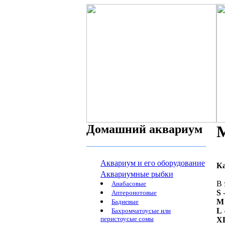
Домашний аквариум
М
Аквариум и его оборудование
К
Аквариумные рыбки
В 
Анабасовые
S
-
Аптеронотовые
M
Бадиевые
L
Бахромчатоусые или
перистоусые сомы
X