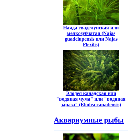
Наяда гваделупская или
мелкозубчатая (Najas
guadelupensis или Najas
Flexilis)
Элодея канадская или
"водяная чума" или "водяная
зараза" (Elodea canadensis)
Аквариумные рыбы