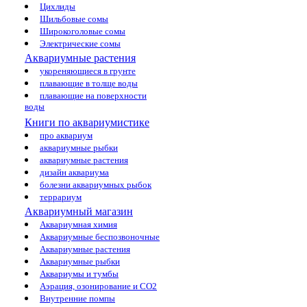
Цихлиды
Шильбовые сомы
Широкоголовые сомы
Электрические сомы
Аквариумные растения
укореняющиеся в грунте
плавающие в толще воды
плавающие на поверхности
воды
Книги по аквариумистике
про аквариум
аквариумные рыбки
аквариумные растения
дизайн аквариума
болезни аквариумных рыбок
террариум
Аквариумный магазин
Аквариумная химия
Аквариумные беспозвоночные
Аквариумные растения
Аквариумные рыбки
Аквариумы и тумбы
Аэрация, озонирование и CO2
Внутренние помпы