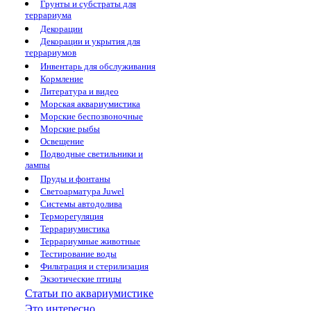
Грунты и субстраты для
террариума
Декорации
Декорации и укрытия для
террариумов
Инвентарь для обслуживания
Кормление
Литература и видео
Морская аквариумистика
Морские беспозвоночные
Морские рыбы
Освещение
Подводные светильники и
лампы
Пруды и фонтаны
Светоарматура Juwel
Системы автодолива
Терморегуляция
Террариумистика
Террариумные животные
Тестирование воды
Фильтрация и стерилизация
Экзотические птицы
Статьи по аквариумистике
Это интересно...