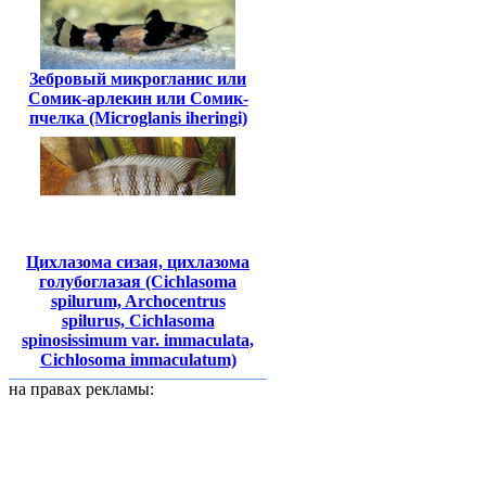
Зебровый микрогланис или
Сомик-арлекин или Сомик-
пчелка (Microglanis iheringi)
Цихлазома сизая, цихлазома
голубоглазая (Cichlasoma
spilurum, Archocentrus
spilurus, Cichlasoma
spinosissimum var. immaculata,
Cichlosoma immaculatum)
на правах рекламы: