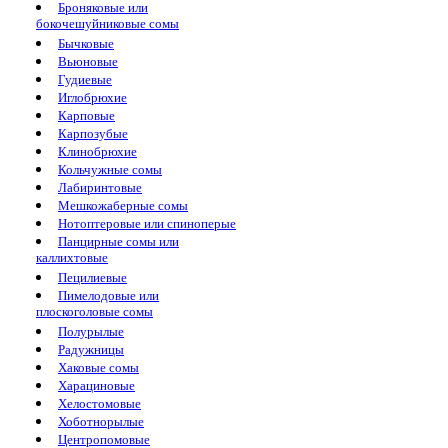
Броняковые или
бокочешуйниковые сомы
Бычковые
Вьюновые
Гудиевые
Иглобрюхие
Карповые
Карпозубые
Клинобрюхие
Кольчужные сомы
Лабиринтовые
Мешкожаберные сомы
Нотоптеровые или спиноперые
Панцирные сомы или
каллихтовые
Пецилиевые
Пимелодовые или
плоскоголовые сомы
Полурылые
Радужницы
Хаковые сомы
Харациновые
Хелостомовые
Хоботнорылые
Центропомовые