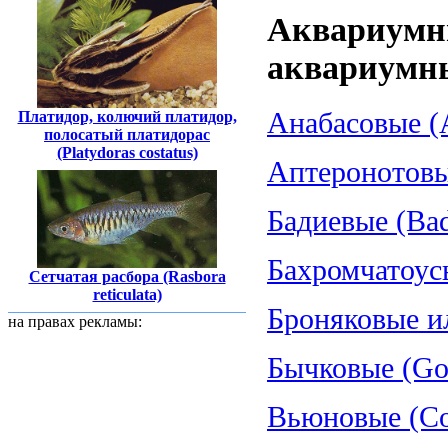
Аквариумн
аквариумн
Анабасовые (A
Платидор, колючий платидор,
полосатый платидорас
(Platydoras costatus)
Аптеронотовые
Бадиевые (Bad
Бахромчатоус
Сетчатая расбора (Rasbora
reticulata)
Броняковые и
на правах рекламы:
Бычковые (Gob
Вьюновые (Cob