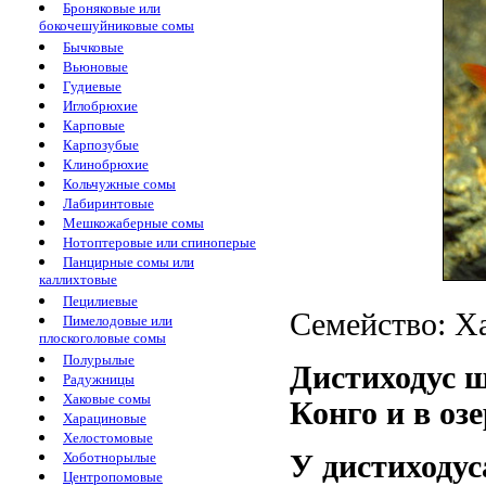
Броняковые или
бокочешуйниковые сомы
Бычковые
Вьюновые
Гудиевые
Иглобрюхие
Карповые
Карпозубые
Клинобрюхие
Кольчужные сомы
Лабиринтовые
Мешкожаберные сомы
Нотоптеровые или спиноперые
Панцирные сомы или
каллихтовые
Пецилиевые
Семейство: Ха
Пимелодовые или
плоскоголовые сомы
Полурылые
Дистиходус 
Радужницы
Хаковые сомы
Конго и в оз
Харациновые
Хелостомовые
Хоботнорылые
У дистиходус
Центропомовые