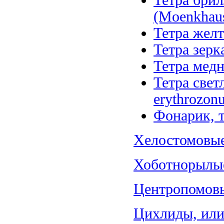
Тетра брил
(Moenkhausi
Тетра желт
Тетра зерк
Тетра медн
Тетра свет
erythrozonu
Фонарик, т
Хелостомовые 
Хоботнорылые
Центропомовы
Цихлиды, или 