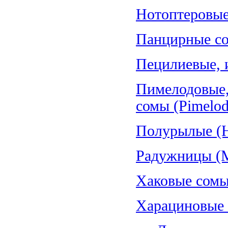
Нотоптеровые,
Панцирные со
Пецилиевые, и
Пимелодовые,
сомы (Pimelod
Полурылые (H
Радужницы (Me
Хаковые сомы
Харациновые (