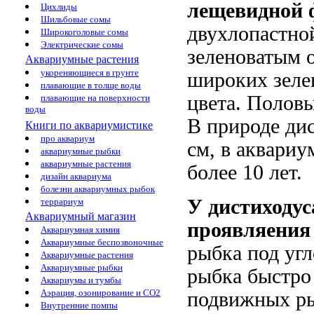
лещевидной
Цихлиды
Шильбовые сомы
двухлопастно
Широкоголовые сомы
Электрические сомы
зеленоватым о
Аквариумные растения
укореняющиеся в грунте
широких зеле
плавающие в толще воды
цвета. Половы
плавающие на поверхности
воды
В природе ди
Книги по аквариумистике
про аквариум
см, в аквари
аквариумные рыбки
аквариумные растения
более 10 лет.
дизайн аквариума
болезни аквариумных рыбок
У дистиходус
террариум
Аквариумный магазин
проявляения 
Аквариумная химия
Аквариумные беспозвоночные
рыбка под угл
Аквариумные растения
Аквариумные рыбки
рыбка быстро
Аквариумы и тумбы
Аэрация, озонирование и CO2
подвижных ры
Внутренние помпы