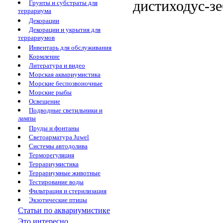
дистиходус-зе
Грунты и субстраты для
террариума
Декорации
Декорации и укрытия для
террариумов
Инвентарь для обслуживания
Кормление
Литература и видео
Морская аквариумистика
Морские беспозвоночные
Морские рыбы
Освещение
Подводные светильники и
лампы
Пруды и фонтаны
Светоарматура Juwel
Системы автодолива
Терморегуляция
Террариумистика
Террариумные животные
Тестирование воды
Фильтрация и стерилизация
Экзотические птицы
Статьи по аквариумистике
Это интересно...