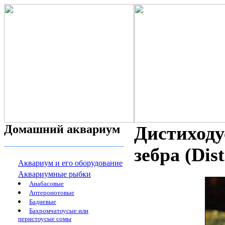
Домашний аквариум
Дистиходу
зебра (Dist
Аквариум и его оборудование
Аквариумные рыбки
Анабасовые
Аптеронотовые
Бадиевые
Бахромчатоусые или
перистоусые сомы