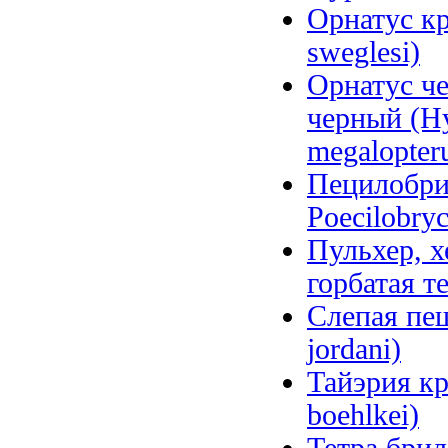
Орнатус к
sweglesi)
Орнатус ч
черный (Hy
megalopter
Пецилобри
Poecilobry
Пульхер, х
горбатая т
Слепая пещ
jordani)
Тайэрия кр
boehlkei)