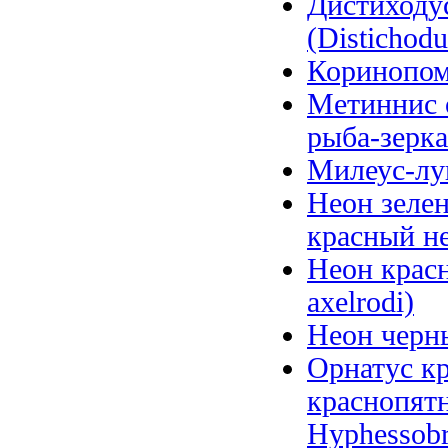
Дистиходу
(Distichodu
Коринопома
Метиннис 
рыба-зерка
Милеус-лун
Неон зелен
красный не
Неон красн
axelrodi)
Неон черны
Орнатус кр
краснопятн
Hyphessobr