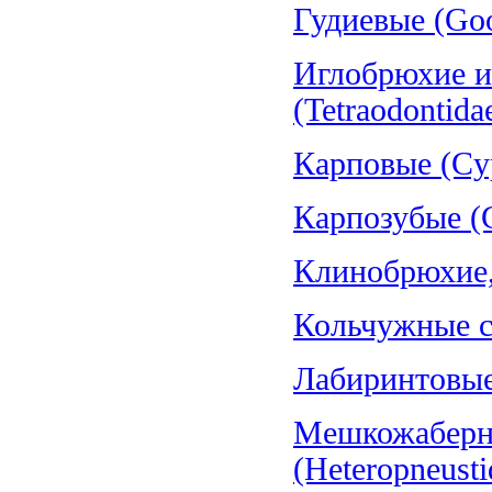
Гудиевые (Goo
Иглобрюхие и
(Tetraodontida
Карповые (Cyp
Карпозубые (C
Клинобрюхие, 
Кольчужные со
Лабиринтовые 
Мешкожаберн
(Heteropneusti