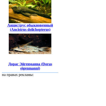
Анциструс обыкновенный
(Ancistrus dolichopterus)
Дорас Эйгенманна (Doras
eigenmanni)
на правах рекламы: