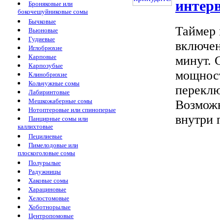
интерв
Броняковые или
бокочешуйниковые сомы
Бычковые
Таймер 
Вьюновые
Гудиевые
включен
Иглобрюхие
Карповые
минут. 
Карпозубые
мощност
Клинобрюхие
Кольчужные сомы
переклю
Лабиринтовые
Мешкожаберные сомы
Возможн
Нотоптеровые или спиноперые
внутри п
Панцирные сомы или
каллихтовые
Пецилиевые
Пимелодовые или
плоскоголовые сомы
Полурылые
Радужницы
Хаковые сомы
Харациновые
Хелостомовые
Хоботнорылые
Центропомовые