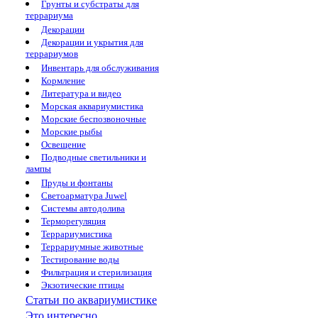
Грунты и субстраты для
террариума
Декорации
Декорации и укрытия для
террариумов
Инвентарь для обслуживания
Кормление
Литература и видео
Морская аквариумистика
Морские беспозвоночные
Морские рыбы
Освещение
Подводные светильники и
лампы
Пруды и фонтаны
Светоарматура Juwel
Системы автодолива
Терморегуляция
Террариумистика
Террариумные животные
Тестирование воды
Фильтрация и стерилизация
Экзотические птицы
Статьи по аквариумистике
Это интересно...