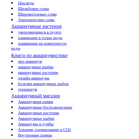
Цихлиды
Шильбовые сомы
Широкоголовые сомы
Электрические сомы
Аквариумные растения
укореняющиеся в грунте
плавающие в толще воды
плавающие на поверхности
воды
Книги по аквариумистике
про аквариум
аквариумные рыбки
аквариумные растения
дизайн аквариума
болезни аквариумных рыбок
террариум
Аквариумный магазин
Аквариумная химия
Аквариумные беспозвоночные
Аквариумные растения
Аквариумные рыбки
Аквариумы и тумбы
Аэрация, озонирование и CO2
Внутренние помпы