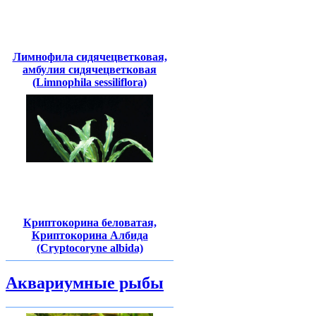
Лимнофила сидячецветковая,
амбулия сидячецветковая
(Limnophila sessiliflora)
Криптокорина беловатая,
Криптокорина Албида
(Cryptocoryne albida)
Аквариумные рыбы