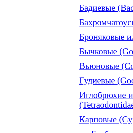
Бадиевые (Bad
Бахромчатоус
Броняковые и
Бычковые (Gob
Вьюновые (Cob
Гудиевые (Goo
Иглобрюхие и
(Tetraodontida
Карповые (Cyp