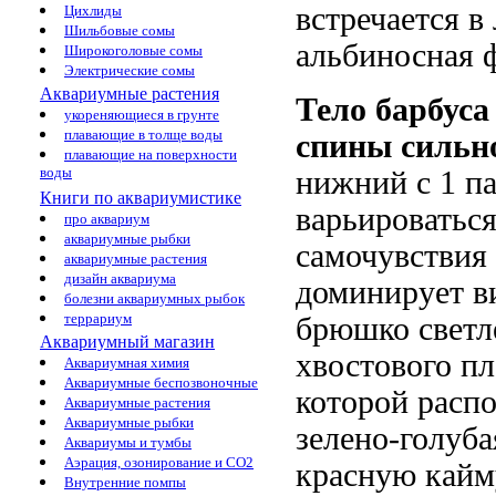
встречается 
Цихлиды
Шильбовые сомы
альбиносная 
Широкоголовые сомы
Электрические сомы
Аквариумные растения
Тело барбус
укореняющиеся в грунте
плавающие в толще воды
спины сильно
плавающие на поверхности
воды
нижний с 1 п
Книги по аквариумистике
варьироваться
про аквариум
аквариумные рыбки
самочувствия 
аквариумные растения
дизайн аквариума
доминирует в
болезни аквариумных рыбок
террариум
брюшко светле
Аквариумный магазин
хвостового пл
Аквариумная химия
Аквариумные беспозвоночные
которой распо
Аквариумные растения
Аквариумные рыбки
зелено-голуба
Аквариумы и тумбы
Аэрация, озонирование и CO2
красную кайм
Внутренние помпы