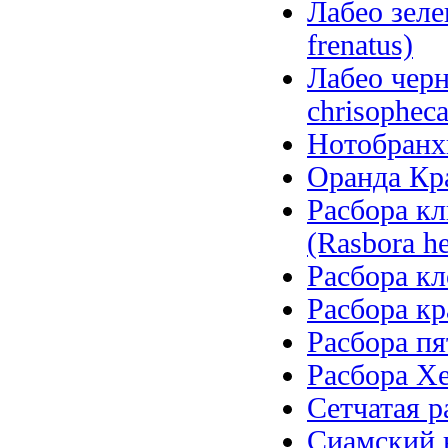
Лабео зеле
frenatus)
Лабео чер
chrisopheca
Нотобранхи
Оранда Кра
Расбора кл
(Rasbora h
Расбора кл
Расбора кр
Расбора пя
Расбора Хе
Сетчатая ра
Сиамский в