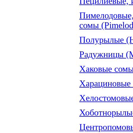
Пецилиевые, и
Пимелодовые,
сомы (Pimelod
Полурылые (H
Радужницы (Me
Хаковые сомы
Харациновые (
Хелостомовые 
Хоботнорылые
Центропомовы