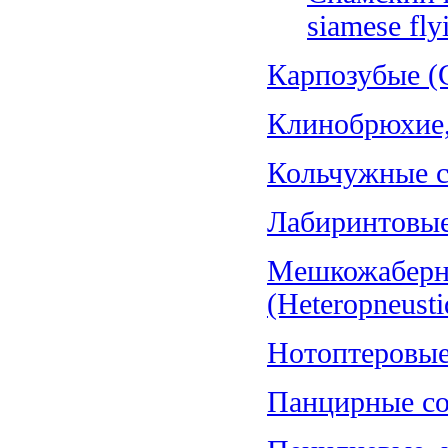
siamese fly
Карпозубые (C
Клинобрюхие, 
Кольчужные со
Лабиринтовые 
Мешкожаберн
(Heteropneusti
Нотоптеровые,
Панцирные со