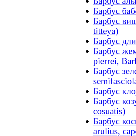
Барбус алый
Барбус баб
Барбус вишн
titteya)
Барбус дли
Барбус же
pierrei, Ba
Барбус зеле
semifasciol
Барбус кло
Барбус козу
cosuatis)
Барбус кос
arulius, сap