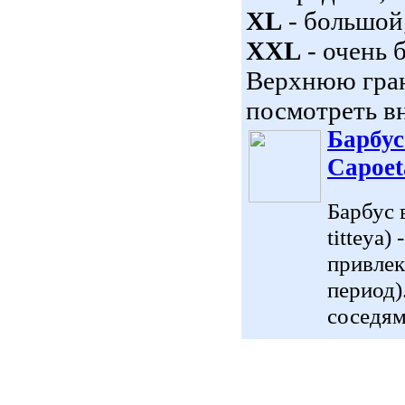
XL
- большой
XXL
- очень 
Верхнюю гран
посмотреть вн
Барбус 
Capoeta
Барбус в
titteya
привлек
период)
соседям