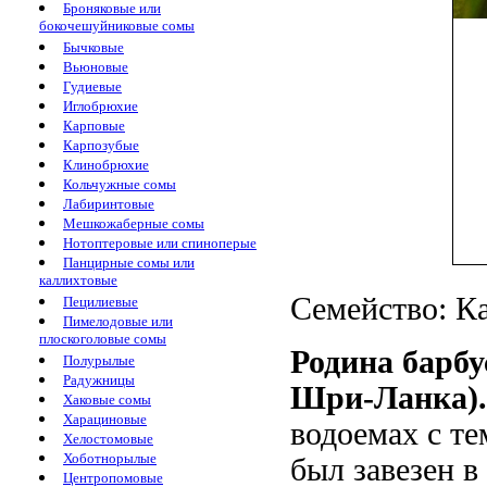
Броняковые или
бокочешуйниковые сомы
Бычковые
Вьюновые
Гудиевые
Иглобрюхие
Карповые
Карпозубые
Клинобрюхие
Кольчужные сомы
Лабиринтовые
Мешкожаберные сомы
Нотоптеровые или спиноперые
Панцирные сомы или
каллихтовые
Семейство: Ка
Пецилиевые
Пимелодовые или
плоскоголовые сомы
Родина барб
Полурылые
Радужницы
Шри-Ланка)
Хаковые сомы
Харациновые
водоемах с т
Хелостомовые
Хоботнорылые
был завезен в 
Центропомовые