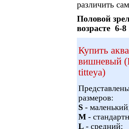
различить сам
Половой зре
возрасте 6-8
Купить акв
вишневый (Pu
titteya)
Представлен
размеров:
S
- маленький
M
- стандарт
L
- средний;