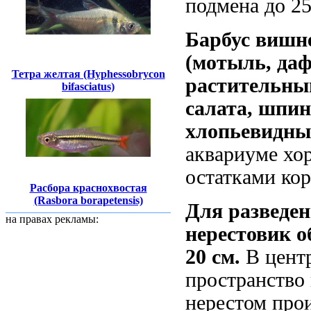
подмена до 2
Барбус
вишн
(мотыль, даф
Тетра желтая (Hyphessobrycon
растительны
bifasciatus)
салата, шпин
хлопьевидны
аквариуме хор
остатками кор
Расбора краснохвостая
(Rasbora borapetensis)
Для разведе
на правах рекламы:
нерестовик
о
20 см.
В центр
пространство
нерестом прои