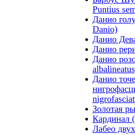
Puntius sem
Данио голу
Danio)
Данио Дева
Данио рери
Данио роз
albalineatus
Данио точ
нигрофасци
nigrofascia
Золотая рыб
Кардинал (
Лабео двух