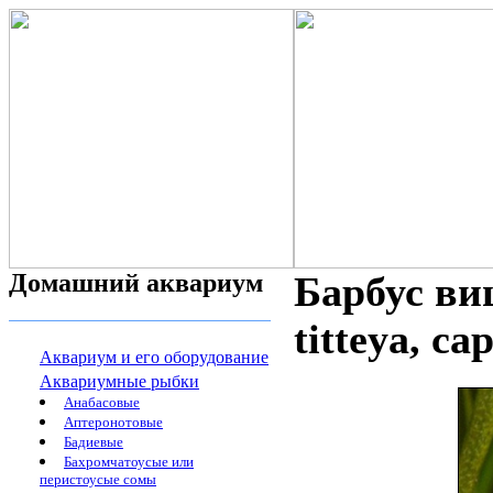
Домашний аквариум
Барбус виш
titteya, ca
Аквариум и его оборудование
Аквариумные рыбки
Анабасовые
Аптеронотовые
Бадиевые
Бахромчатоусые или
перистоусые сомы