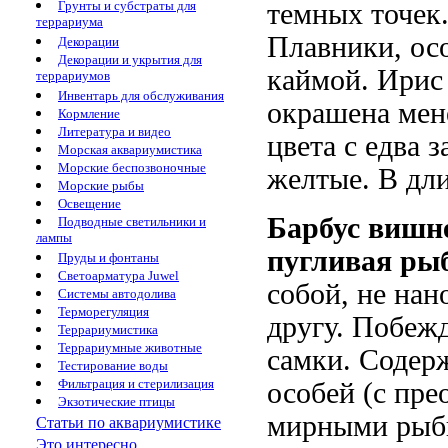
Грунты и субстраты для
темных точек
террариума
Плавники, ос
Декорации
Декорации и укрытия для
каймой. Ирис 
террариумов
Инвентарь для обслуживания
окрашена мене
Кормление
Литература и видео
цвета с едва 
Морская аквариумистика
Морские беспозвоночные
желтые. В дли
Морские рыбы
Освещение
Барбус
вишне
Подводные светильники и
лампы
пугливая ры
Пруды и фонтаны
Светоарматура Juwel
собой, не нан
Системы автодолива
Терморегуляция
другу. Побеж
Террариумистика
Террариумные животные
самки. Содерж
Тестирование воды
Фильтрация и стерилизация
особей (с пре
Экзотические птицы
мирными рыбк
Статьи по аквариумистике
Это интересно...