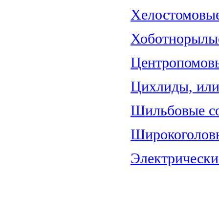
Хелостомовые 
Хоботнорылые
Центропомовы
Цихлиды, или 
Шильбовые со
Широкоголовы
Электрические