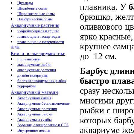
Цихлиды
плавника. У
б
Шильбовые сомы
Широкоголовые сомы
брюшко, желт
Электрические сомы
оливкового цв
Аквариумные растения
укореняющиеся в грунте
ярко красные,
плавающие в толще воды
плавающие на поверхности
крупнее самца
воды
Книги по аквариумистике
до 12 см.
про аквариум
аквариумные рыбки
Барбус длин
аквариумные растения
дизайн аквариума
быстро плав
болезни аквариумных рыбок
террариум
сразу несколь
Аквариумный магазин
Аквариумная химия
многими друг
Аквариумные беспозвоночные
рыбки с широ
Аквариумные растения
Аквариумные рыбки
которых барб
Аквариумы и тумбы
Аэрация, озонирование и CO2
аквариуме же
Внутренние помпы