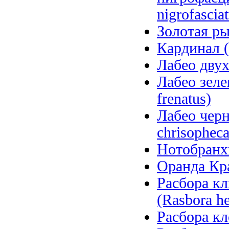
nigrofascia
Золотая рыб
Кардинал (
Лабео двух
Лабео зеле
frenatus)
Лабео чер
chrisopheca
Нотобранхи
Оранда Кра
Расбора кл
(Rasbora h
Расбора кл