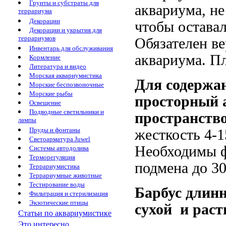
Грунты и субстраты для
аквариума, не
террариума
Декорации
чтобы оставал
Декорации и укрытия для
террариумов
Обязателен ве
Инвентарь для обслуживания
аквариума. Пл
Кормление
Литература и видео
Морская аквариумистика
Для содержан
Морские беспозвоночные
Морские рыбы
просторный 
Освещение
Подводные светильники и
пространство
лампы
Пруды и фонтаны
жесткость 4-15
Светоарматура Juwel
Необходимы ф
Системы автодолива
Терморегуляция
подмена до 3
Террариумистика
Террариумные животные
Тестирование воды
Барбус длин
Фильтрация и стерилизация
Экзотические птицы
сухой и рас
Статьи по аквариумистике
Это интересно...