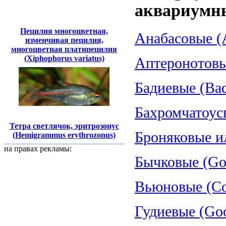
аквариумн
Пецилия многоцветная,
Анабасовые (A
изменчивая пецилия,
многоцветная платипецилия
(Xiphophorus variatus)
Аптеронотовые
Бадиевые (Bad
Бахромчатоус
Тетра светлячок, эритрозонус
Броняковые и
(Hemigrammus erythrozonus)
на правах рекламы:
Бычковые (Gob
Вьюновые (Cob
Гудиевые (Goo