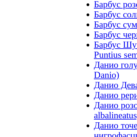
Барбус роз
Барбус солн
Барбус сум
Барбус чер
Барбус Шубе
Puntius sem
Данио голу
Danio)
Данио Дева
Данио рери
Данио роз
albalineatus
Данио точ
нигрофасци