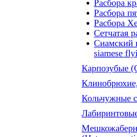
Расбора кр
Расбора пя
Расбора Хе
Сетчатая ра
Сиамский в
siamese fly
Карпозубые (C
Клинобрюхие, 
Кольчужные со
Лабиринтовые 
Мешкожаберн