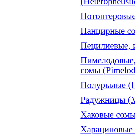
(Heteropneusti
Нотоптеровые,
Панцирные со
Пецилиевые, и
Пимелодовые,
сомы (Pimelod
Полурылые (H
Радужницы (Me
Хаковые сомы
Харациновые (