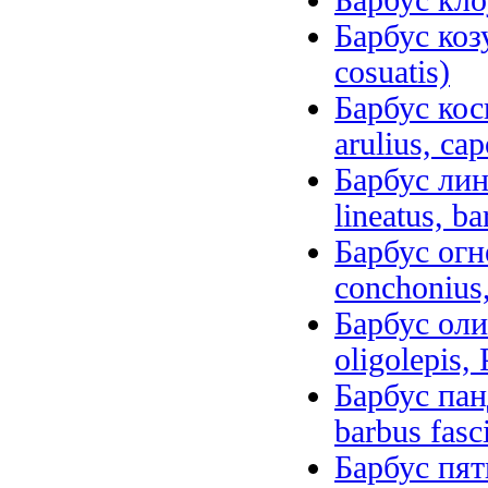
Барбус кло
Барбус козу
cosuatis)
Барбус кос
arulius, сap
Барбус лин
lineatus, ba
Барбус огн
conchonius,
Барбус оли
oligolepis, 
Барбус пан
barbus fasc
Барбус пят