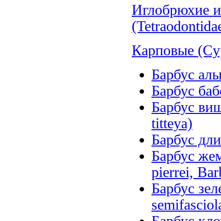
Иглобрюхие и
(Tetraodontida
Карповые (Cyp
Барбус алый
Барбус баб
Барбус вишн
titteya)
Барбус дли
Барбус же
pierrei, Ba
Барбус зеле
semifasciol