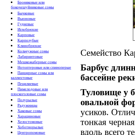
Броняковые или
бокочешуйниковые сомы
Бычковые
Вьюновые
Гудиевые
Иглобрюхие
Карповые
Карпозубые
Клинобрюхие
Семейство Кар
Кольчужные сомы
Лабиринтовые
Мешкожаберные сомы
Барбус длинн
Нотоптеровые или спиноперые
Панцирные сомы или
бассейне рек
каллихтовые
Пецилиевые
Пимелодовые или
Туловище у б
плоскоголовые сомы
овальной фор
Полурылые
Радужницы
усиков. Отлич
Хаковые сомы
Харациновые
тонкая черная
Хелостомовые
Хоботнорылые
вдоль всего т
Центропомовые