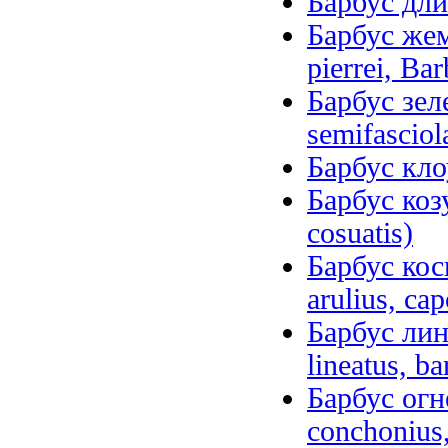
Барбус дли
Барбус же
pierrei, Ba
Барбус зеле
semifasciol
Барбус кло
Барбус козу
cosuatis)
Барбус кос
arulius, сap
Барбус лин
lineatus, ba
Барбус огн
conchonius,