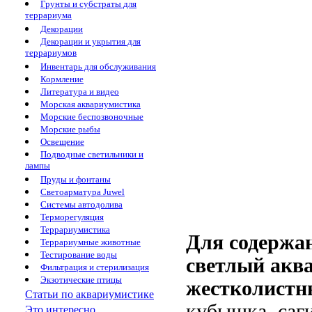
Грунты и субстраты для
террариума
Декорации
Декорации и укрытия для
террариумов
Инвентарь для обслуживания
Кормление
Литература и видео
Морская аквариумистика
Морские беспозвоночные
Морские рыбы
Освещение
Подводные светильники и
лампы
Пруды и фонтаны
Светоарматура Juwel
Системы автодолива
Терморегуляция
Террариумистика
Для содержа
Террариумные животные
Тестирование воды
светлый аква
Фильтрация и стерилизация
Экзотические птицы
жестколистн
Статьи по аквариумистике
кубышка, саги
Это интересно...