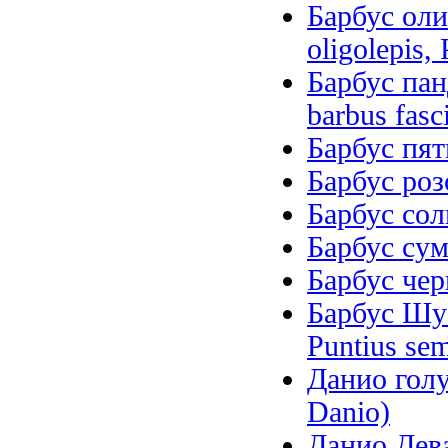
Барбус оли
oligolepis, 
Барбус пан
barbus fasc
Барбус пят
Барбус роз
Барбус солн
Барбус сум
Барбус чер
Барбус Шубе
Puntius sem
Данио голу
Danio)
Данио Дева