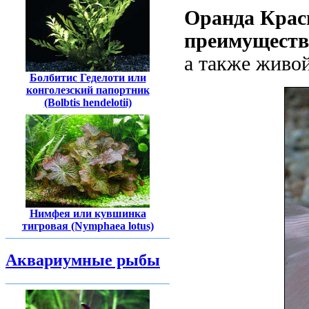
Оранда Крас
преимуществ
а также живой
Болбитис Геделоти или
конголезский папортник
(Bolbtis hendelotii)
Нимфея или кувшинка
тигровая (Nymphaea lotus)
Аквариумные рыбы