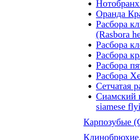
Нотобранхи
Оранда Кра
Расбора кл
(Rasbora h
Расбора кл
Расбора кр
Расбора пя
Расбора Хе
Сетчатая ра
Сиамский в
siamese fly
Карпозубые (C
Клинобрюхие, 