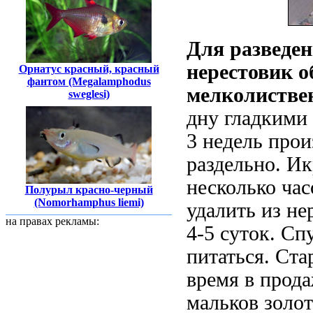
Для разведе
нерестовик о
Орнатус красный, красный
фантом (Megalamphodus
мелколистве
sweglesi)
дну гладкими 
3 недель прои
раздельно. Ик
несколько ча
Полурыл красно-черный
(Nomorhamphus liemi)
удалить из н
на правах рекламы:
4-5 суток. Сп
питаться. Ста
время в прод
мальков золот