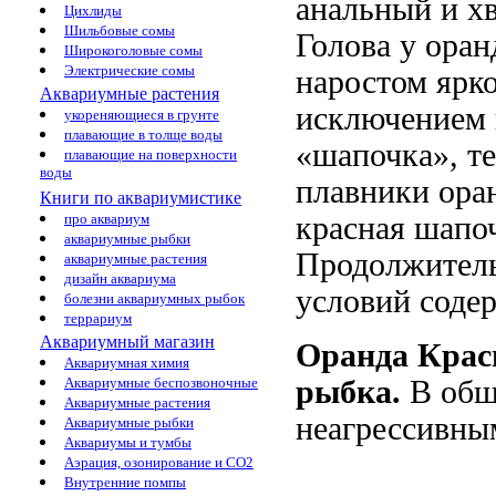
анальный и х
Цихлиды
Шильбовые сомы
Голова у ора
Широкоголовые сомы
Электрические сомы
наростом ярко
Аквариумные растения
исключением г
укореняющиеся в грунте
плавающие в толще воды
«шапочка», те
плавающие на поверхности
воды
плавники ора
Книги по аквариумистике
про аквариум
красная шапоч
аквариумные рыбки
Продолжитель
аквариумные растения
дизайн аквариума
условий содер
болезни аквариумных рыбок
террариум
Аквариумный магазин
Оранда
Крас
Аквариумная химия
Аквариумные беспозвоночные
рыбка.
В обще
Аквариумные растения
неагрессивны
Аквариумные рыбки
Аквариумы и тумбы
Аэрация, озонирование и CO2
Внутренние помпы