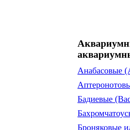
Аквариумн
аквариумн
Анабасовые (A
Аптеронотовые
Бадиевые (Bad
Бахромчатоус
Броняковые и