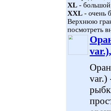
XL
- большой
XXL
- очень 
Верхнюю гран
посмотреть вн
Оран
var.)
Оранд
var.
рыбк
прос