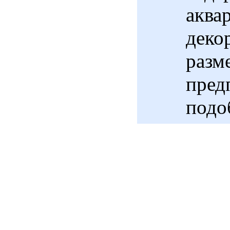
аква
деко
разм
пред
подоб