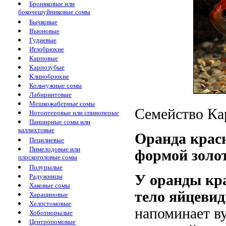
Броняковые или
бокочешуйниковые сомы
Бычковые
Вьюновые
Гудиевые
Иглобрюхие
Карповые
Карпозубые
Клинобрюхие
Кольчужные сомы
Лабиринтовые
Мешкожаберные сомы
Семейство Кар
Нотоптеровые или спиноперые
Панцирные сомы или
каллихтовые
Оранда крас
Пецилиевые
Пимелодовые или
формой золо
плоскоголовые сомы
Полурылые
У оранды кр
Радужницы
Хаковые сомы
тело яйцеви
Харациновые
Хелостомовые
напоминает в
Хоботнорылые
Центропомовые