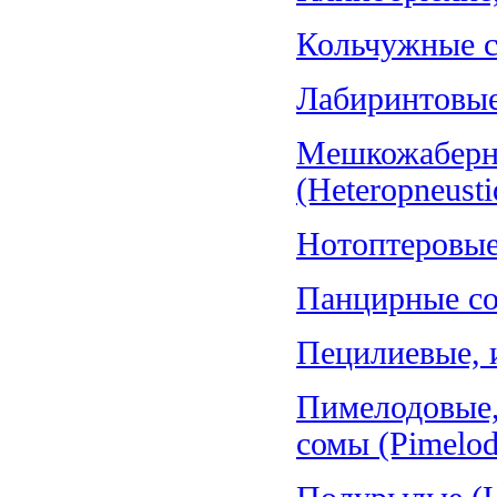
Кольчужные со
Лабиринтовые 
Мешкожаберн
(Heteropneusti
Нотоптеровые,
Панцирные со
Пецилиевые, и
Пимелодовые,
сомы (Pimelod