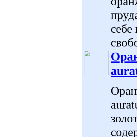
оран
пруд
себе
своб
Оран
aurat
Оран
aurat
золо
соде