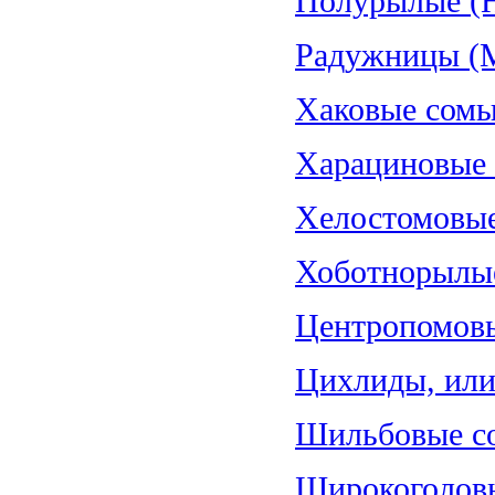
Полурылые (H
Радужницы (Me
Хаковые сомы
Харациновые (
Хелостомовые 
Хоботнорылые
Центропомовы
Цихлиды, или 
Шильбовые со
Широкоголовы