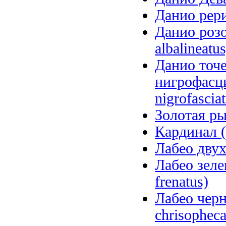
Данио рери
Данио роз
albalineatus
Данио точ
нигрофасци
nigrofascia
Золотая рыб
Кардинал (
Лабео двух
Лабео зеле
frenatus)
Лабео чер
chrisopheca