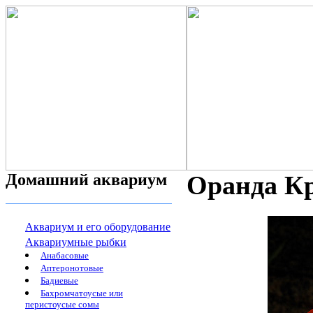
Домашний аквариум
Оранда Кр
Аквариум и его оборудование
Аквариумные рыбки
Анабасовые
Аптеронотовые
Бадиевые
Бахромчатоусые или
перистоусые сомы