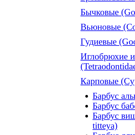
Бычковые (Gob
Вьюновые (Cob
Гудиевые (Goo
Иглобрюхие и
(Tetraodontida
Карповые (Cyp
Барбус алый
Барбус баб
Барбус вишн
titteya)