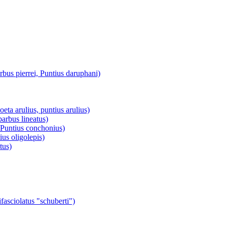
s pierrei, Puntius daruphani)
a arulius, puntius arulius)
rbus lineatus)
untius conchonius)
us oligolepis)
tus)
asciolatus "schuberti")