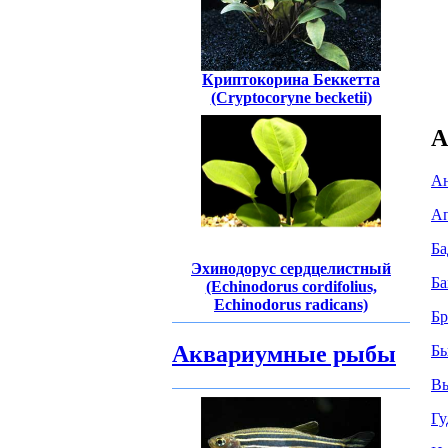
Криптокорина Беккетта
(Cryptocoryne becketii)
А
Ан
Ап
Ба
Эхинодорус сердцелистный
Ба
(Echinodorus cordifolius,
Echinodorus radicans)
Бр
Аквариумные рыбы
Бы
Вь
Гу