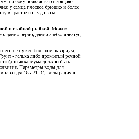
 мм, на боку появляется светящаяся
чия: у самца плоское брюшко и более
ну вырастает от 3 до 5 см.
тной и стайной рыбкой
. Можно
р: данио рерио, данио альболинеатус,
 него не нужен большой аквариум,
. Грунт - галька либо промытый речной
усто (дно аквариума должно быть
людвигия. Параметры воды для
мпература 18 - 21° С, фильтрация и