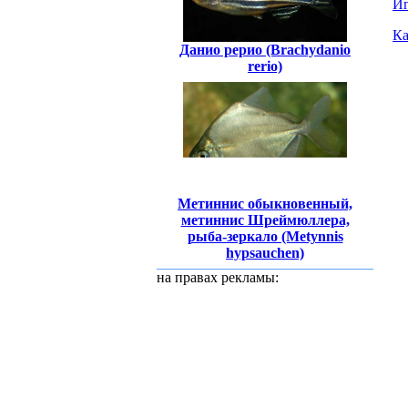
Иг
Ка
Данио рерио (Brachydanio
rerio)
Метиннис обыкновенный,
метиннис Шреймюллера,
рыба-зеркало (Metynnis
hypsauchen)
на правах рекламы: