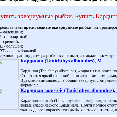
упить аквариумные рыбки
.
Купить Кардина
редставлены
пресноводные аквариумные рыбки
пяти размеро
- маленький;
M
- стандартный;
- средний;
L
- большой;
XL
- очень большой.
ерхнюю границу размера рыбки в сантиметрах можно посмотреть
Кардинал (Tanichthys albonubes), M
Кардинал (Tanichthys albonubes) - одна из наиболее
Отличается яркой окраской, компактными размерами
Идеально вписывается в общий аквариум с мирными
формы с в...
Кардинал золотой (Tanichthys albonubes),
Кардинал золотой (Tanichthys albonubes) - закреплён
форма классического Кардинала. Почти полное отсут
тканях делает окраску тела рыбы жёлто-золотистой, пр