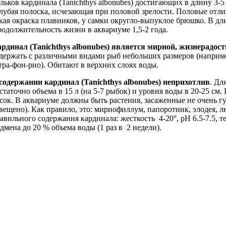
льков кардинала (Tanichthys albonubes) достигающих в длину 3-5
лубая полоска, исчезающая при половой зрелости. Половые отли
кая окраска плавников, у самки округло-выпуклое брюшко. В дли
одолжительность жизни в аквариуме 1,5-2 года.
рдинал (Tanichthys albonubes) является мирной, жизнерадос
держать с различными видами рыб небольших размеров (наприме
тра-фон-рио). Обитают в верхних слоях воды.
содержании кардинал (Tanichthys albonubes) неприхотлив
.
Для
статочно объема в 15 л (на 5-7 рыбок) и уровня воды в 20-25 см
сок. В аквариуме должны быть растения, засаженные не очень г
вещено). Как правило, это: мириофиллум, папоротник, элодея, 
авильного содержания кардинала: жесткость 4-20°, рН 6.5-7.5, те
дмена до 20 % объема воды (1 раз в 2 недели).