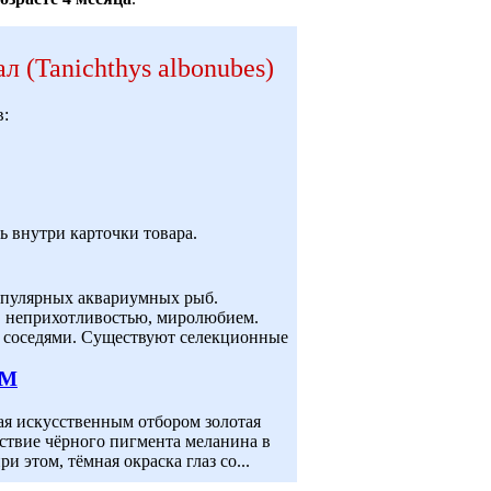
л (Tanichthys albonubes)
в:
 внутри карточки товара.
 популярных аквариумных рыб.
, неприхотливостью, миролюбием.
 соседями. Существуют селекционные
 M
ная искусственным отбором золотая
ствие чёрного пигмента меланина в
и этом, тёмная окраска глаз со...