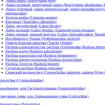
Данио рерио (Brachydanio rerio)
Данио розовый, жемчужный данио (Brachydanio albalineatus, Pe
Данио точечный, данио чернополосый, данио нигрофасцитус (B
nigrofasciatus)
Золотая рыбка (Carassius auratus)
Кардинал (Tanichthys albonubes)
Лабео двухцветный (Labeo bicolor)
Лабео зеленый (Labeo frenatus, Epalzeorhynchus frenatus)
Лабео черный, черный морулис (Labeo chrisophecadion, Moruliu
Нотобранхиус Рахова (Nothobranchius rachovii)
Оранда Красная шапочка (Tancho Oranda)
Расбора клинопятнистая, расбора гетероморфа (Rasbora hetero
Расбора клоун (Rasbora kalochroma)
Расбора краснохвостая (Rasbora borapetensis)
Расбора пятнистоспинная (Rasbora dorsiocellata)
Расбора Хенгеля (Rasbora hengeli)
Сетчатая расбора (Rasbora reticulata)
Сиамский водорослеед (Crossocheilus siamensis, siamese flying f
рпозубые (Cyprinodontidae)
инобрюхие, или Гастеропелековые (Gasteropelecidae)
льчужные сомы, или Лорикариевые сомы (Loricariidae)
биринтовые (Belontiidae)