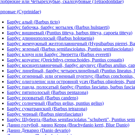
лобрюхие или Четырехзубые, скалозубовые (Tetraodontidae)
рповые (Cyprinidae)
Барбус алый (Barbus ticto)
Барбус бабочка, барбус мотылек (Barbus hulstaerti)
Барбус вишневый (Puntius titteya, barbus titteya, capoeta titteya)
Барбус длиннополосый (Barbus holotaenia)
Барбус жемчужный желтоплавничный (Hypsibarbus pierrei, Barbu
Барбус зеленый (Barbus semifasciolatus, Puntius semifasciolatus)
Барбус клоун или Барбус Эверетта (Barbus everetti)
Барбус козуатис (Oreichthys crenuchoides, Puntius cosuatis)
Барбус косицеплавничный, барбус арулиус (Barbus arulius, сapoet
Барбус линейный, барбус четырехлинейный (Puntius lineatus, ba
Барбус огненный, или огненный пунтиус (Barbus conchonius, P
Барбус олиголепис или островной усач (Barbus oligolepis, Punti
Барбус панда, полосатый барбус (Puntius fasciatus, barbus fascia
Барбус пятиполосый (Barbus pentazona)
Барбус розоватый (Barbus candens)
Барбус солнечный (Barbus gelius, puntius gelius)
Барбус суматранский (Barbus tetrazona)
Барбус черный (Barbus nigrofasciatus)
Барбус Шуберта (Barbus semifasciolatus "schuberti", Puntius semif
Данио голубой, данио Керра (Brachydanio kerri, Blue Danio)
Данио Деварио (Danio devario)