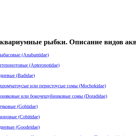
квариумные рыбки. Описание видов ак
абасовые (Anabantidae)
теронотовые (Apteronotidae)
диевые (Badidae)
хромчатоусые или перистоусые сомы (Mochokidae)
оняковые или бокочешуйниковые сомы (Doradidae)
чковые (Gobiidae)
юновые (Cobitidae)
диевые (Goodeidae)