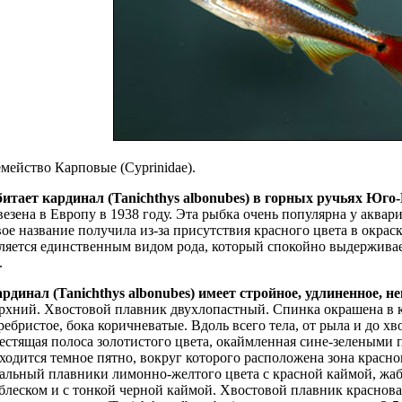
мейство Карповые (Cyprinidae).
итает кардинал (Tanichthys albonubes) в горных ручьях Юго
везена в Европу в 1938 году. Эта рыбка очень популярна у аквар
ое название получила из-за присутствия красного цвета в окраске
ляется единственным видом рода, который спокойно выдерживает
.
рдинал (Tanichthys albonubes) имеет стройное, удлиненное, н
рхний. Хвостовой плавник двухлопастный. Спинка окрашена в 
ребристое, бока коричневатые. Вдоль всего тела, от рыла и до х
естящая полоса золотистого цвета, окаймленная сине-зелеными 
ходится темное пятно, вокруг которого расположена зона красн
альный плавники лимонно-желтого цвета с красной каймой, жа
блеском и с тонкой черной каймой. Хвостовой плавник красно