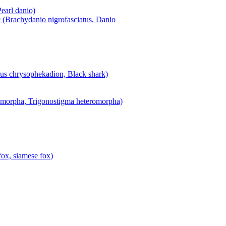
arl danio)
rachydanio nigrofasciatus, Danio
s chrysophekadion, Black shark)
morpha, Trigonostigma heteromorpha)
ox, siamese fox)