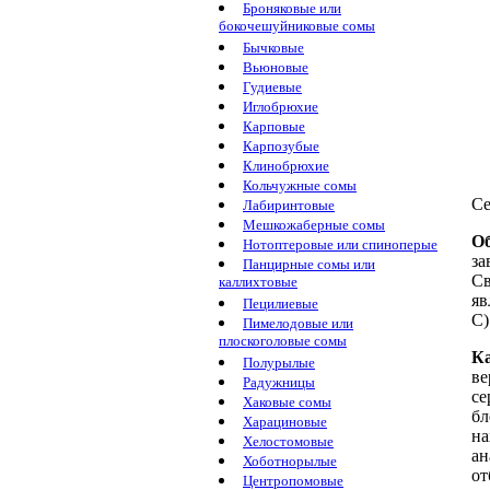
Броняковые или
бокочешуйниковые сомы
Бычковые
Вьюновые
Гудиевые
Иглобрюхие
Карповые
Карпозубые
Клинобрюхие
Кольчужные сомы
Се
Лабиринтовые
Мешкожаберные сомы
Об
Нотоптеровые или спиноперые
за
Панцирные сомы или
Св
каллихтовые
яв
Пецилиевые
С)
Пимелодовые или
плоскоголовые сомы
Ка
Полурылые
ве
Радужницы
се
Хаковые сомы
бл
Харациновые
на
Хелостомовые
ан
Хоботнорылые
от
Центропомовые