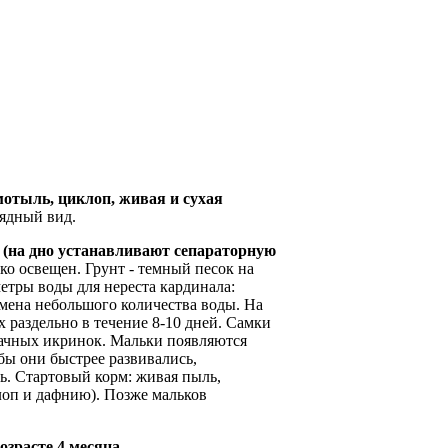
мотыль, циклоп, живая и сухая
оядный вид.
м (на дно устанавливают сепараторную
ко освещен. Грунт - темный песок на
етры воды для нереста кардинала:
одмена небольшого количества воды. На
х раздельно в течение 8-10 дней. Самки
рачных икринок. Мальки появляются
обы они быстрее развивались,
ь. Стартовый корм: живая пыль,
лоп и дафнию). Позже мальков
возрасте 4 месяца
.