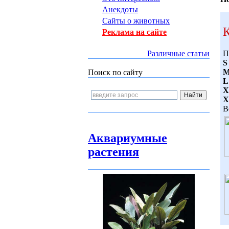
Анекдоты
Сайты о животных
К
Реклама на сайте
Различные статьи
П
S
Поиск по сайту
L
X
X
В
Аквариумные
растения