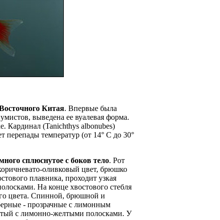
-Восточного Китая
. Впервые была
иумистов, выведена ее вуалевая форма.
. Кардинал (Tanichthys albonubes)
 перепады температур (от 14° С до 30°
емного сплюснутое с боков тело
. Рот
коричневато-оливковый цвет, брюшко
востового плавника, проходит узкая
полосками. На конце хвостового стебля
ого цвета. Спинной, брюшной и
берные - прозрачные с лимонным
ватый с лимонно-желтыми полосками. У