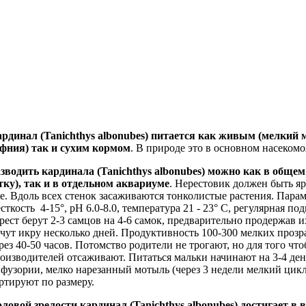
рдинал (Tanichthys albonubes) питается как живым (мелкий 
фния) так и сухим кормом
. В природе это в основном насеком
зводить кардинала (Tanichthys albonubes) можно как в обще
тку), так и в отдельном аквариуме
. Нерестовик должен быть яр
е. Вдоль всех стенок засаживаются тонколистые растения. Парам
сткость 4-15°, рН 6.0-8.0, температура 21 - 23° С, регулярная п
рест берут 2-3 самцов на 4-6 самок, предварительно продержав и
чут икру несколько дней. Продуктивность 100-300 мелких проз
рез 40-50 часов. Потомство родители не трогают, но для того чт
оизводителей отсаживают. Питаться мальки начинают на 3-4 ден
фузории, мелко нарезанный мотыль (через 3 недели мелкий цик
ртируют по размеру.
ловой зрелости кардинал (Tanichthys albonubes) достигает в 