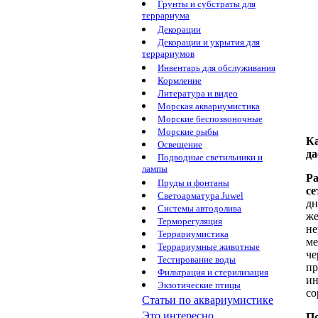
Грунты и субстраты для
террариума
Декорации
Декорации и укрытия для
террариумов
Инвентарь для обслуживания
Кормление
Литература и видео
Морская аквариумистика
Морские беспозвоночные
Морские рыбы
Ка
Освещение
да
Подводные светильники и
лампы
Ра
Пруды и фонтаны
се
Светоарматура Juwel
дн
Системы автодолива
же
Терморегуляция
не
Террариумистика
ме
Террариумные животные
че
Тестирование воды
пр
Фильтрация и стерилизация
ин
Экзотические птицы
со
Статьи по аквариумистике
Это интересно...
По