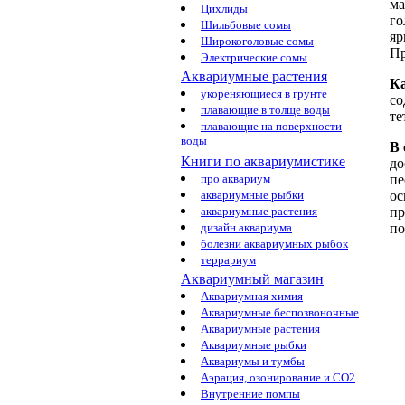
ма
Цихлиды
го
Шильбовые сомы
яр
Широкоголовые сомы
Пр
Электрические сомы
Аквариумные растения
Ка
укореняющиеся в грунте
со
плавающие в толще воды
те
плавающие на поверхности
воды
В 
Книги по аквариумистике
до
про аквариум
пе
аквариумные рыбки
ос
аквариумные растения
пр
дизайн аквариума
по
болезни аквариумных рыбок
террариум
Аквариумный магазин
Аквариумная химия
Аквариумные беспозвоночные
Аквариумные растения
Аквариумные рыбки
Аквариумы и тумбы
Аэрация, озонирование и CO2
Внутренние помпы