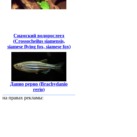
Сиамский водорослеед
(Crossocheilus siamensis,
siamese flying fox, siamese fox)
Данио рерио (Brachydanio
rerio)
на правах рекламы: