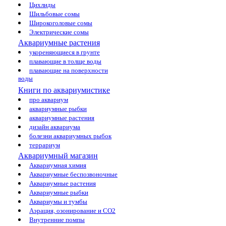
Цихлиды
Шильбовые сомы
Широкоголовые сомы
Электрические сомы
Аквариумные растения
укореняющиеся в грунте
плавающие в толще воды
плавающие на поверхности
воды
Книги по аквариумистике
про аквариум
аквариумные рыбки
аквариумные растения
дизайн аквариума
болезни аквариумных рыбок
террариум
Аквариумный магазин
Аквариумная химия
Аквариумные беспозвоночные
Аквариумные растения
Аквариумные рыбки
Аквариумы и тумбы
Аэрация, озонирование и CO2
Внутренние помпы