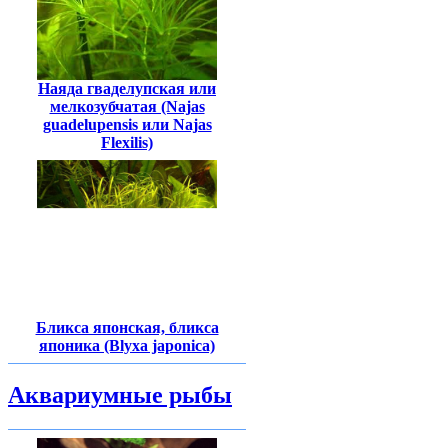
Наяда гваделупская или
мелкозубчатая (Najas
guadelupensis или Najas
Flexilis)
Бликса японская, бликса
японика (Blyxa japonica)
Аквариумные рыбы