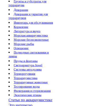
Грунты и субстраты для
террариума
Декорации
Декорации и укрытия для
террариумов
Инвентарь для обслуживания
Кормление
Литература и видео
Морская аквариумистика
Морские беспозвоночные
Морские рыбы
Освещение
Подводные светильники и
лампы
Пруды и фонтаны
Светоарматура Juwel
Системы автодолива
Терморегуляция
Террариумистика
Террариумные животные
Тестирование воды
Фильтрация и стерилизация
Экзотические птицы
Статьи по аквариумистике
Это интересно...