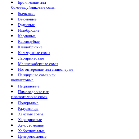
Броняковые или
бокочешуйниковые сомы
Бычковые
Вьюновые
Гудиевые
Иглобрюхие
Карповые
Карпозубые
Клинобрюхие
Кольчужные сомы
Лабиринтовые
Мешкожаберные сомы
Нотоптеровые или спиноперые
Панцирные сомы или
каллихтовые
Пецилиевые
Пимелодовые или
плоскоголовые сомы
Полурылые
Радужницы
Хаковые сомы
Харациновые
Хелостомовые
Хоботнорылые
Центропомовые