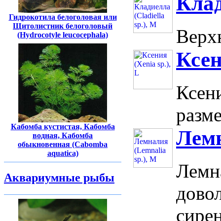
Клад
Гидрокотила белоголовая или
Щитолистник белоголовый
Верхн
(Hydrocotyle leucocephala)
Ксен
Ксени
разме
Кабомба кустистая, Кабомба
Лемн
водная, Кабомба
обыкновенная (Cabomba
aquatica)
Лемна
Аквариумные рыбы
довол
сирен