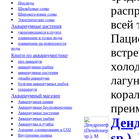
Цихлиды
расп
Шильбовые сомы
Широкоголовые сомы
Электрические сомы
всей 
Аквариумные растения
укореняющиеся в грунте
Паци
плавающие в толще воды
плавающие на поверхности
встре
воды
Книги по аквариумистике
про аквариум
холо
аквариумные рыбки
аквариумные растения
лагу
дизайн аквариума
болезни аквариумных рыбок
террариум
кора
Аквариумный магазин
Аквариумная химия
преи
Аквариумные беспозвоночные
Аквариумные растения
Денд
Аквариумные рыбки
Аквариумы и тумбы
Аэрация, озонирование и CO2
sp.)
Внутренние помпы