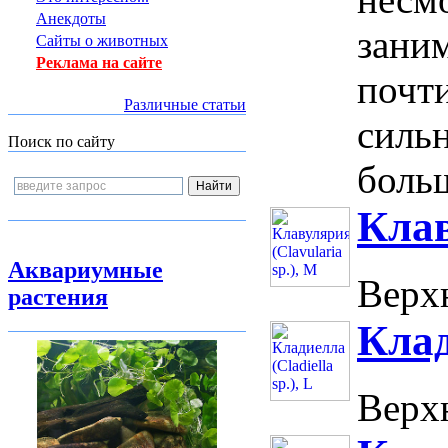
Анекдоты
зани
Сайты о животных
Реклама на сайте
почти
Различные статьи
сильн
Поиск по сайту
больш
Клав
Аквариумные
Верхн
растения
Клад
Верхн