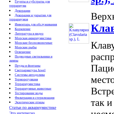
Грунты и субстраты для
террариума
Декорации
Верхн
Декорации и укрытия для
террариумов
Клав
Инвентарь для обслуживания
Кормление
Литература и видео
Морская аквариумистика
Клаву
Морские беспозвоночные
Морские рыбы
Освещение
расп
Подводные светильники и
лампы
Паци
Пруды и фонтаны
Светоарматура Juwel
Системы автодолива
мест
Терморегуляция
Террариумистика
Встре
Террариумные животные
Тестирование воды
Фильтрация и стерилизация
так и
Экзотические птицы
Статьи по аквариумистике
несм
Это интересно...