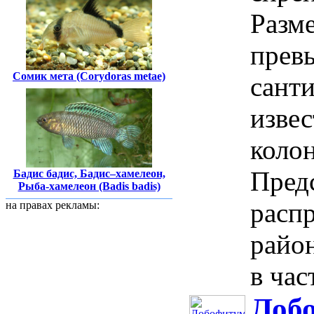
Разм
прев
Сомик мета (Corydoras metae)
санти
извес
колон
Предс
Бадис бадис, Бадис–хамелеон,
Рыба-хамелеон (Badis badis)
расп
на правах рекламы:
райо
в част
Лобо