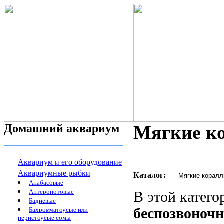
Домашний аквариум
Мягкие ко
Аквариум и его оборудование
Аквариумные рыбки
Каталог:
Анабасовые
Аптеронотовые
В этой катег
Бадиевые
беспозвоноч
Бахромчатоусые или
перистоусые сомы