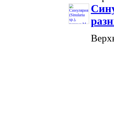
Сину
раз
Верхн