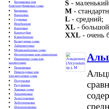
S
- маленький
Броняковые или
бокочешуйниковые сомы
M
- стандарт
Бычковые
Вьюновые
L
- средний;
Гудиевые
Иглобрюхие
XL
- большой
Карповые
Карпозубые
XXL
- очень 
Клинобрюхие
Кольчужные сомы
Лабиринтовые
Мешкожаберные сомы
Альц
Нотоптеровые или спиноперые
Панцирные сомы или
каллихтовые
Пецилиевые
Альци
Пимелодовые или
плоскоголовые сомы
Полурылые
срав
Радужницы
Хаковые сомы
соде
Харациновые
Хелостомовые
Хоботнорылые
средн
Центропомовые