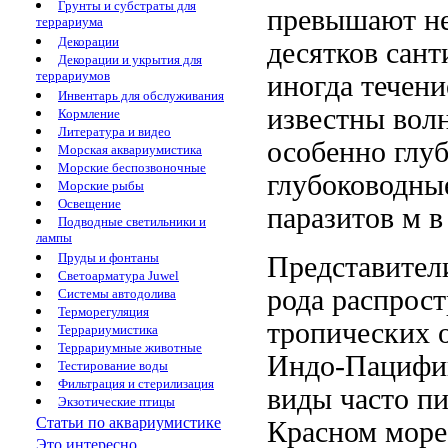
Грунты и субстраты для
превышают н
террариума
Декорации
десятков сан
Декорации и укрытия для
террариумов
иногда
течен
Инвентарь для обслуживания
известны
вол
Кормление
Литература и видео
особенно глу
Морская аквариумистика
Морские беспозвоночные
глубоководны
Морские рыбы
Освещение
паразитов
м 
Подводные светильники и
лампы
Пруды и фонтаны
Представител
Светоарматура Juwel
рода распрос
Системы автодолива
Терморегуляция
тропических
Террариумистика
Террариумные животные
Индо-Пацифи
Тестирование воды
Фильтрация и стерилизация
виды часто п
Экзотические птицы
Статьи по аквариумистике
Красном море
Это интересно...