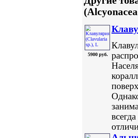
Другие тов
(Alcyonacea
Клавул
Клавул
распр
5900 руб.
Насел
коралл
поверх
Однако
заним
всегда
отличи
Альци