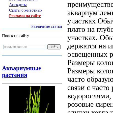
преимуществ
Анекдоты
Сайты о животных
аквариум лем
Реклама на сайте
участках Обы
Различные статьи
плато
на глуб
участках. Об
Поиск по сайту
держатся на
и
освещенных
р
Размеры коло
Аквариумные
Размеры коло
растения
часто
образую
связи с
часто
водорослями
розовые сире
случаи когда
р