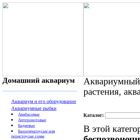
Домашний аквариум
Аквариумный 
растения, ак
Аквариум и его оборудование
Аквариумные рыбки
Анабасовые
Каталог:
Аптеронотовые
Бадиевые
В этой катег
Бахромчатоусые или
перистоусые сомы
беспозвоноч