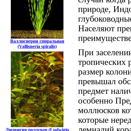
природе,
Индо
глубоководн
Населяют пр
преимуществ
Валлиснерия спиральная
(Vallisneria spiralis)
При заселени
тропических 
размер колон
превышал
обс
предмет нали
особенно
Пре
моллюсков ко
которые нере
лемналий
кор
Людвигия ползучая (Ludwigia