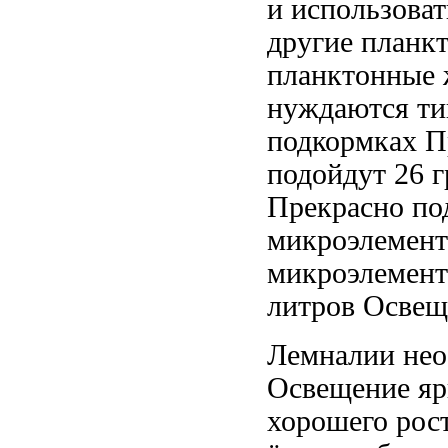
и
использова
другие планк
планктонные
нуждаются
ти
подкормках П
подойдут
26 г
Прекрасно по
микроэлемент
микроэлемен
литров Освещ
Лемналии не
Освещение яр
хорошего рос