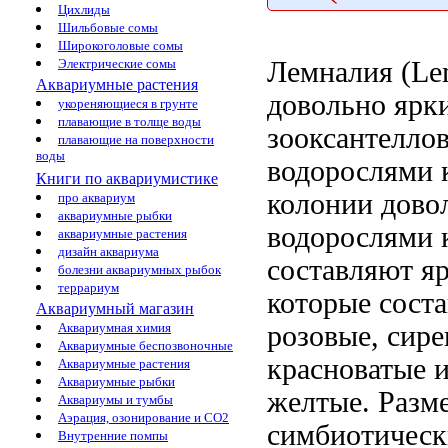
Цихлиды
Шильбовые сомы
Широкоголовые сомы
Лемналия (Le
Электрические сомы
Аквариумные растения
довольно ярк
укореняющиеся в грунте
плавающие в толще воды
зооксантелло
плавающие на поверхности
воды
водорослями 
Книги по аквариумистике
колонии дово
про аквариум
аквариумные рыбки
водорослями 
аквариумные растения
дизайн аквариума
составляют
яр
болезни аквариумных рыбок
террариум
которые сост
Аквариумный магазин
розовые, сир
Аквариумная химия
Аквариумные беспозвоночные
красноватые 
Аквариумные растения
Аквариумные рыбки
желтые. Разм
Аквариумы и тумбы
Аэрация, озонирование и CO2
симбиотическ
Внутренние помпы