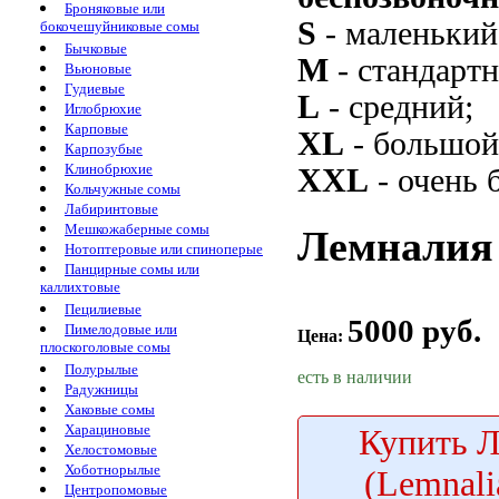
Броняковые или
S
- маленький
бокочешуйниковые сомы
Бычковые
M
- стандарт
Вьюновые
Гудиевые
L
- средний;
Иглобрюхие
Карповые
XL
- большой
Карпозубые
Клинобрюхие
XXL
- очень 
Кольчужные сомы
Лабиринтовые
Мешкожаберные сомы
Лемналия 
Нотоптеровые или спиноперые
Панцирные сомы или
каллихтовые
Пецилиевые
5000 руб.
Пимелодовые или
Цена:
плоскоголовые сомы
Полурылые
есть в наличии
Радужницы
Хаковые сомы
Харациновые
Купить
Л
Хелостомовые
Хоботнорылые
(Lemnali
Центропомовые