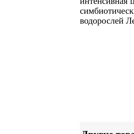
интенсивная 
симбиотическ
водорослей Л