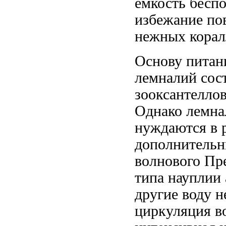
ёмкость
беспо
избежание п
нежных
кора
Основу пита
лемналий сос
зооксантелло
Однако лемн
нуждаются в
дополнительн
волнового
Пре
типа
науплии
другие
воду н
циркуляция в