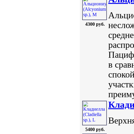
Альцио
неслож
4300 руб.
средне
распро
Пацифи
в срав
споко
участк
преиму
Кладие
Верхня
5400 руб.