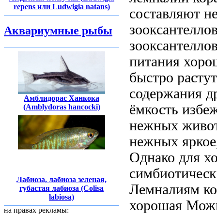
repens или Ludwigia natans)
составляют
не
зооксантелло
Аквариумные рыбы
зооксантелло
питания
хоро
быстро расту
содержания
д
Амблидорас Ханкока
ёмкость
избе
(Amblydoras hancocki)
нежных живо
нежных
яркое
Однако
для х
симбиотичес
Лабиоза, лабиоза зеленая,
Лемналиям
к
губастая лабиоза (Colisa
labiosa)
хорошая
Можн
на правах рекламы: