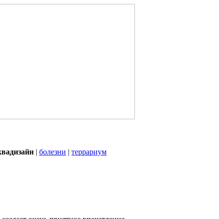
квадизайн
|
болезни
|
террариум