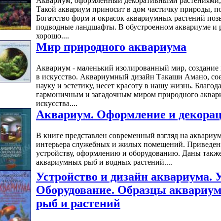
Аквариум, оформленный декоративными растениями, с
Такой аквариум приносит в дом частичку природы, по
Богатство форм и окрасок аквариумных растений позв
подводные ландшафты. В обустроенном аквариуме и 
хорошо....
Мир природного аквариума
Аквариум - маленький изолированный мир, создание 
в искусство. Аквариумный дизайн Такаши Амано, сое
науку и эстетику, несет красоту в нашу жизнь. Благод
гармоничным и загадочным миром природного аквар
искусства....
Аквариум. Оформление и декора
В книге представлен современный взгляд на аквариум
интерьера служебных и жилых помещений. Приведены
устройству, оформлению и оборудованию. Даны такж
аквариумных рыб и водных растений....
Устройство и дизайн аквариума. 
Оборудование. Образцы аквариум
рыб и растений