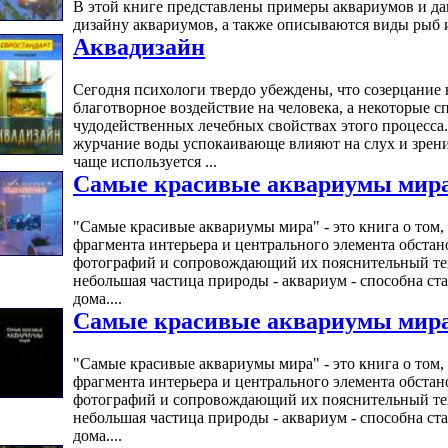
В этой книге представлены примеры аквариумов и да
дизайну аквариумов, а также описываются виды рыб и
Аквадизайн
Сегодня психологи твердо убеждены, что созерцание
благотворное воздействие на человека, а некоторые 
чудодейственных лечебных свойствах этого процесса
журчание воды успокаивающе влияют на слух и зрени
чаще используется ...
Самые красивые аквариумы мир
"Самые красивые аквариумы мира" - это книга о том, 
фрагмента интерьера и центрального элемента обста
фотографий и сопровождающий их пояснительный тек
небольшая частица природы - аквариум - способна ст
дома....
Самые красивые аквариумы мир
"Самые красивые аквариумы мира" - это книга о том, 
фрагмента интерьера и центрального элемента обста
фотографий и сопровождающий их пояснительный тек
небольшая частица природы - аквариум - способна ст
дома....