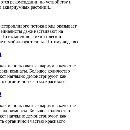
ются рекомендации по устройству и
 аквариумных растений....
 неторопливого потока воды оказывает
специалисты даже настаивают на
. По их мнению, тихий плеск и
е и мобилизуют силы. Потому вода все
а
как использовать аквариум в качестве
новки комнаты. Большое количество
ст наглядно демонстрируют, как
ать органичной частью красивого
а
как использовать аквариум в качестве
новки комнаты. Большое количество
ст наглядно демонстрируют, как
ать органичной частью красивого