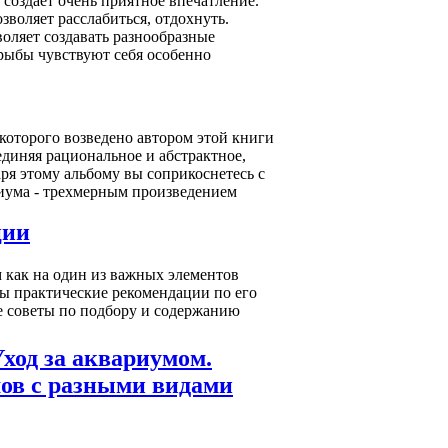
оздает очень приятное впечатление.
зволяет расслабиться, отдохнуть.
оляет создавать разнообразные
рыбы чувствуют себя особенно
которого возведено автором этой книги
диняя рациональное и абстрактное,
аря этому альбому вы соприкоснетесь с
иума - трехмерным произведением
ции
 как на один из важных элементов
 практические рекомендации по его
е советы по подбору и содержанию
Уход за аквариумом.
ов с разными видами