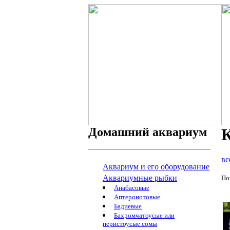
Домашний аквариум
К
вс
Аквариум и его оборудование
Аквариумные рыбки
По
Анабасовые
Аптеронотовые
Бадиевые
Бахромчатоусые или
перистоусые сомы