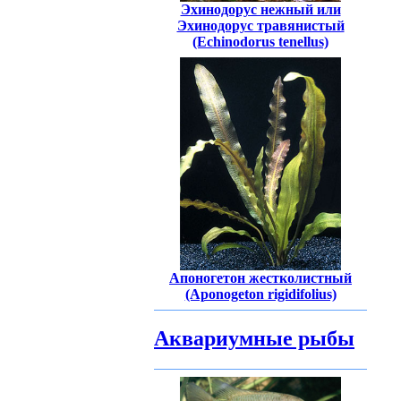
Эхинодорус нежный или
Эхинодорус травянистый
(Echinodorus tenellus)
Апоногетон жестколистный
(Aponogeton rigidifolius)
Аквариумные рыбы