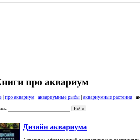
ниги про аквариум
е
|
про аквариум
|
аквариумные рыбы
|
аквариумные растения
|
а
иск:
Дизайн аквариума