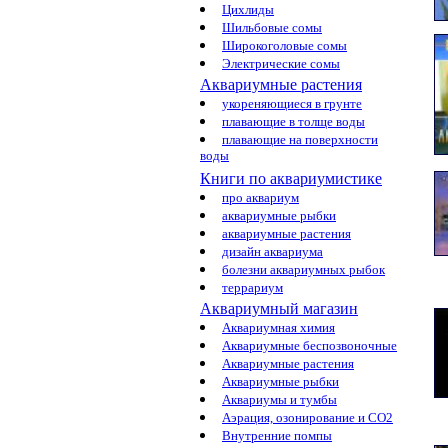
Цихлиды
Шильбовые сомы
Широкоголовые сомы
Электрические сомы
Аквариумные растения
укореняющиеся в грунте
плавающие в толще воды
плавающие на поверхности
воды
Книги по аквариумистике
про аквариум
аквариумные рыбки
аквариумные растения
дизайн аквариума
болезни аквариумных рыбок
террариум
Аквариумный магазин
Аквариумная химия
Аквариумные беспозвоночные
Аквариумные растения
Аквариумные рыбки
Аквариумы и тумбы
Аэрация, озонирование и CO2
Внутренние помпы