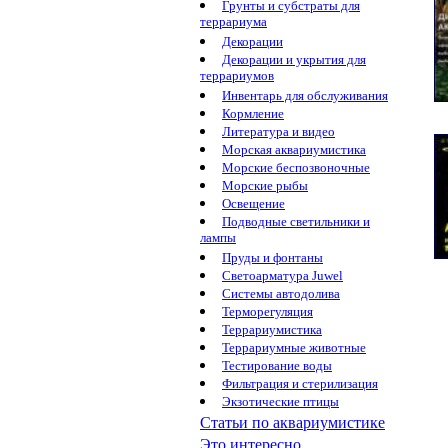
Грунты и субстраты для
террариума
Декорации
Декорации и укрытия для
террариумов
Инвентарь для обслуживания
Кормление
Литература и видео
Морская аквариумистика
Морские беспозвоночные
Морские рыбы
Освещение
Подводные светильники и
лампы
Пруды и фонтаны
Светоарматура Juwel
Системы автодолива
Терморегуляция
Террариумистика
Террариумные животные
Тестирование воды
Фильтрация и стерилизация
Экзотические птицы
Статьи по аквариумистике
Это интересно...