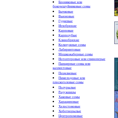
Броняковые или
бокочешуйниковые сомы
Бычковые
Вьюновые
Гудиевые
Иглобрюхие
Карповые
Карпозубые
Клинобрюхие
Кольчужные сомы
Лабиринтовые
Мешкожаберные сомы
Нотоптеровые или спиноперые
Панцирные сомы или
каллихтовые
Пецилиевые
Пимелодовые или
плоскоголовые сомы
Полурылые
Радужницы
Хаковые сомы
Харациновые
Хелостомовые
Хоботнорылые
Центропомовые