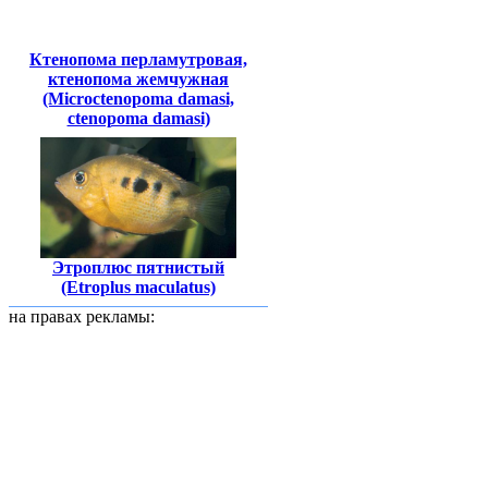
Ктенопома перламутровая,
ктенопома жемчужная
(Microctenopoma damasi,
сtenopoma damasi)
Этроплюс пятнистый
(Etroplus maculatus)
на правах рекламы: