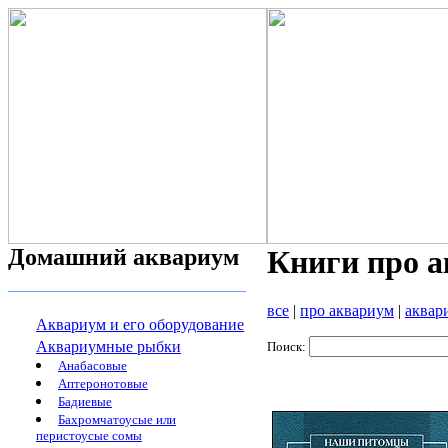
Домашний аквариум
Книги про 
все
|
про аквариум
|
аквар
Аквариум и его оборудование
Аквариумные рыбки
Поиск:
Анабасовые
Аптеронотовые
Бадиевые
Бахромчатоусые или
перистоусые сомы