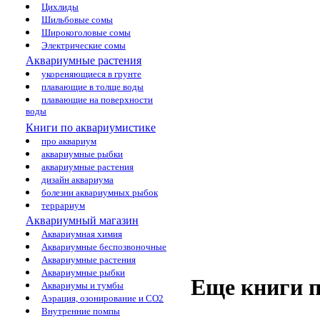
Цихлиды
Шильбовые сомы
Широкоголовые сомы
Электрические сомы
Аквариумные растения
укореняющиеся в грунте
плавающие в толще воды
плавающие на поверхности
воды
Книги по аквариумистике
про аквариум
аквариумные рыбки
аквариумные растения
дизайн аквариума
болезни аквариумных рыбок
террариум
Аквариумный магазин
Аквариумная химия
Аквариумные беспозвоночные
Аквариумные растения
Аквариумные рыбки
Еще книги п
Аквариумы и тумбы
Аэрация, озонирование и CO2
Внутренние помпы