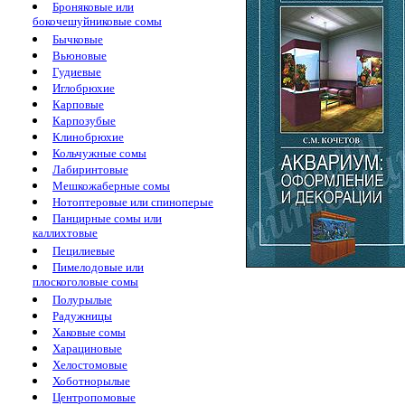
Броняковые или
бокочешуйниковые сомы
Бычковые
Вьюновые
Гудиевые
Иглобрюхие
Карповые
Карпозубые
Клинобрюхие
Кольчужные сомы
Лабиринтовые
Мешкожаберные сомы
Нотоптеровые или спиноперые
Панцирные сомы или
каллихтовые
Пецилиевые
Пимелодовые или
плоскоголовые сомы
Полурылые
Радужницы
Хаковые сомы
Харациновые
Хелостомовые
Хоботнорылые
Центропомовые