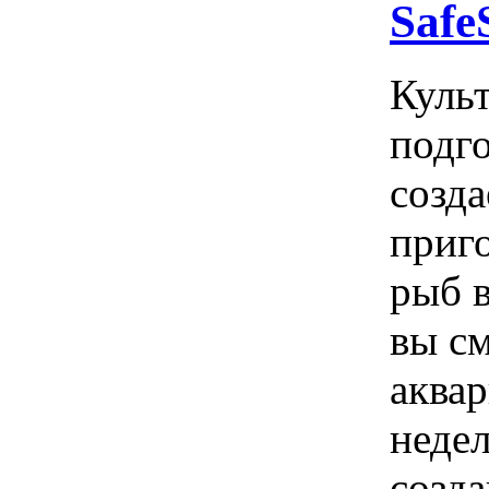
Safe
Культ
подго
созд
приг
рыб 
вы см
аква
недел
созд