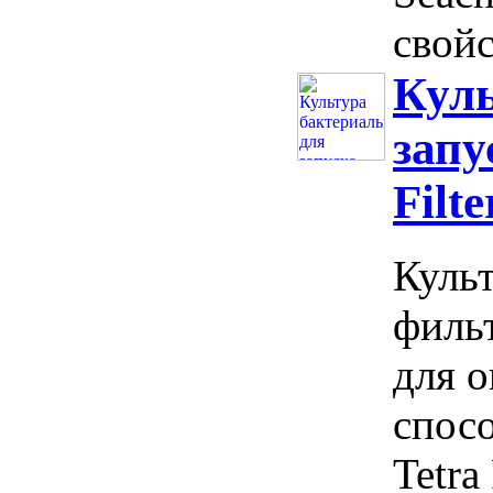
свойс
Куль
запу
Filt
Культ
фильт
для 
спосо
Tetra