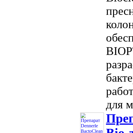
прес
коло
обес
BIOP
разр
бакт
рабо
для м
Преп
Bio 