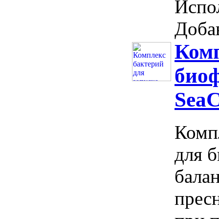
Испол
Добав
Комп
био
SeaC
Компл
для б
балан
пресн