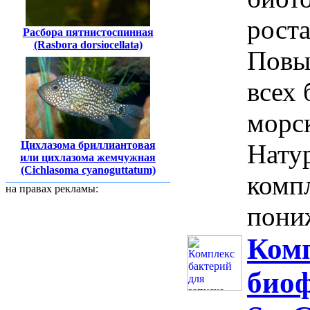
рост
Расбора пятнистоспинная
(Rasbora dorsiocellata)
Повы
всех
морс
Цихлазома бриллиантовая
Нату
или цихлазома жемчужная
(Cichlasoma cyanoguttatum)
комп
на правах рекламы:
пониж
Комп
био