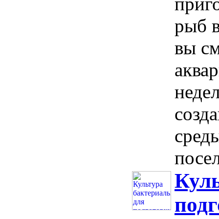
приг
рыб 
вы см
аква
недел
созд
среды
посел
Куль
подг