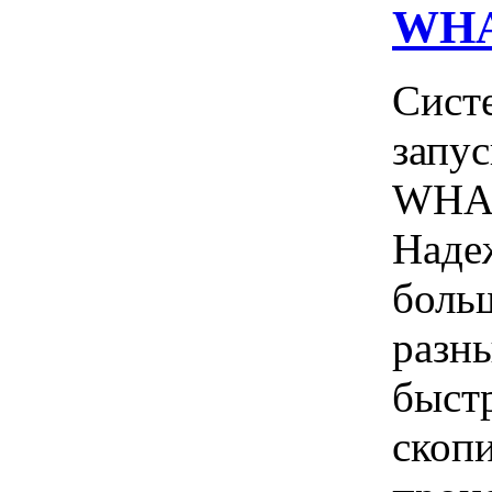
WHA
Систе
запу
WHAL
Наде
боль
разн
быстр
скопи