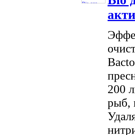
акти
Эффе
очис
Bact
прес
200 
рыб, 
Удаля
нитри