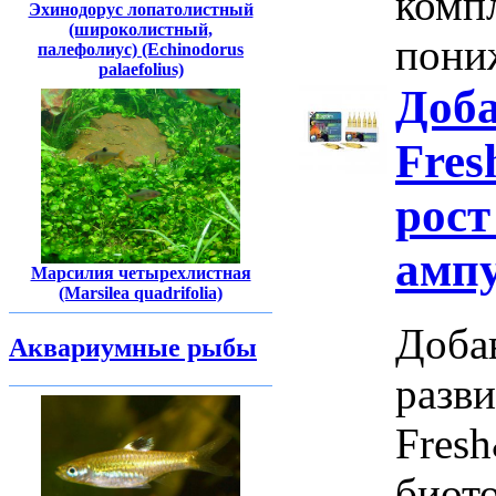
комп
Эхинодорус лопатолистный
(широколистный,
пониж
палефолиус) (Echinodorus
palaefolius)
Доба
Fres
рост
амп
Марсилия четырехлистная
(Marsilea quadrifolia)
Добав
Аквариумные рыбы
разв
Fresh
биот