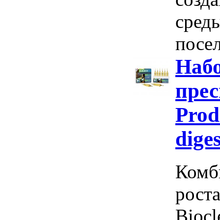
среды
посел
Набо
прес
Prod
dige
Комб
роста
Biocl