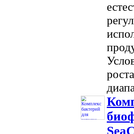
естес
регул
испо
проду
Услов
роста
диапа
Комп
био
SeaC