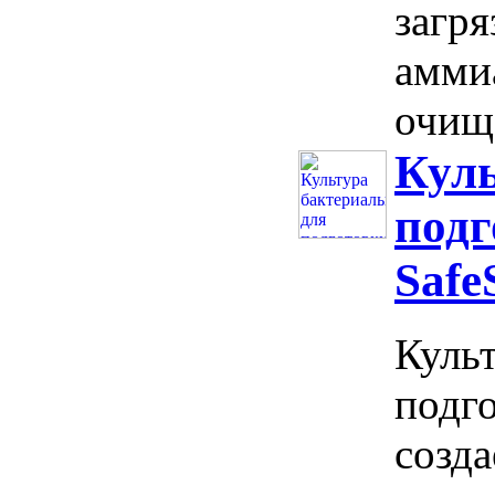
загр
аммиа
очищ
Куль
подг
Safe
Культ
подго
созд