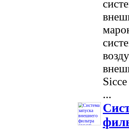
сист
внеш
марок
сист
возду
внеш
Sicce
...
Сист
филь