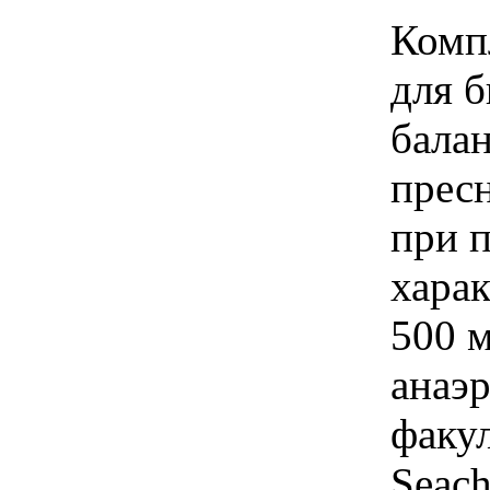
Компл
для б
балан
пресн
при 
харак
500 м
анаэ
факу
Seac