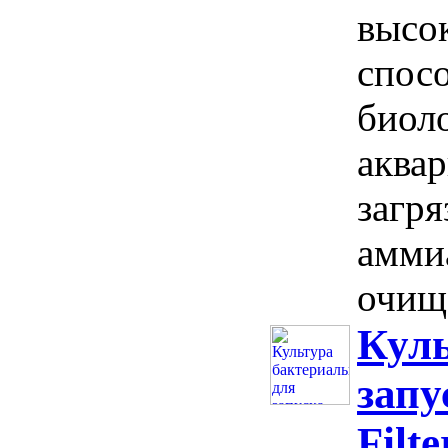
высо
спос
биол
аквар
загр
аммиа
очищ
Куль
запу
Filt