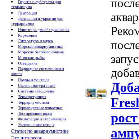
после
Грунты и субстраты для
террариума
аква
Декорации
Декорации и укрытия для
террариумов
Реком
Инвентарь для обслуживания
Кормление
после
Литература и видео
Морская аквариумистика
Морские беспозвоночные
запу
Морские рыбы
Освещение
добав
Подводные светильники и
лампы
Пруды и фонтаны
Доба
Светоарматура Juwel
Системы автодолива
Терморегуляция
Fres
Террариумистика
Террариумные животные
рост
Тестирование воды
Фильтрация и стерилизация
Экзотические птицы
амп
Статьи по аквариумистике
Это интересно...