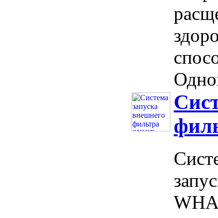
расщ
здор
спос
Однок
Сист
филь
Систе
запу
WHAL