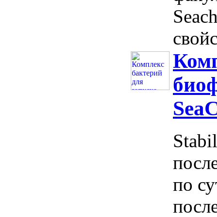
Seac
свойс
Комп
био
SeaC
Stabi
после
по су
после