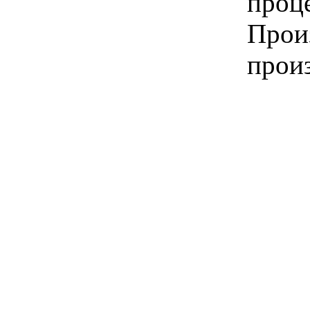
проце
Произ
произ