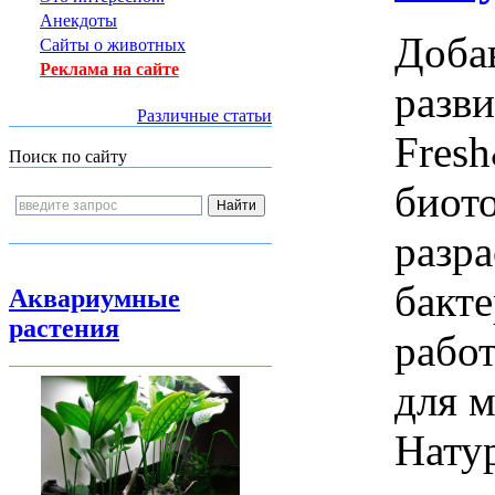
Анекдоты
Добав
Сайты о животных
Реклама на сайте
разв
Различные статьи
Fresh
Поиск по сайту
биот
разр
бакт
Аквариумные
растения
рабо
для 
Нату