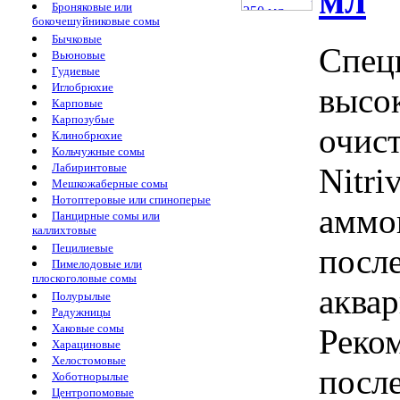
мл
Броняковые или
бокочешуйниковые сомы
Бычковые
Спец
Вьюновые
Гудиевые
Иглобрюхие
высо
Карповые
Карпозубые
очис
Клинобрюхие
Кольчужные сомы
Лабиринтовые
Nitri
Мешкожаберные сомы
Нотоптеровые или спиноперые
аммон
Панцирные сомы или
каллихтовые
Пецилиевые
после
Пимелодовые или
плоскоголовые сомы
аква
Полурылые
Радужницы
Хаковые сомы
Реком
Харациновые
Хелостомовые
после
Хоботнорылые
Центропомовые