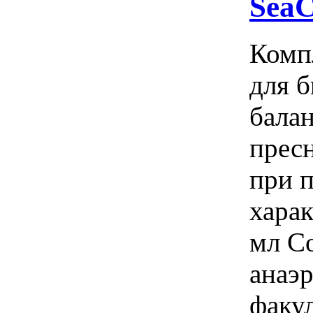
SeaC
Компл
для б
балан
пресн
при 
харак
мл Со
анаэ
факу