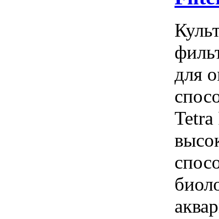
Культ
фильт
для 
спосо
Tetra
высо
спос
биол
аквар