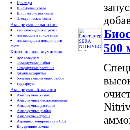
Цихлиды
запу
Шильбовые сомы
Широкоголовые сомы
добав
Электрические сомы
Аквариумные растения
Био
укореняющиеся в грунте
плавающие в толще воды
плавающие на поверхности
500 
воды
Книги по аквариумистике
про аквариум
аквариумные рыбки
Спец
аквариумные растения
дизайн аквариума
высо
болезни аквариумных рыбок
террариум
Аквариумный магазин
очист
Аквариумная химия
Аквариумные беспозвоночные
Nitri
Аквариумные растения
Аквариумные рыбки
аммон
Аквариумы и тумбы
Аэрация, озонирование и CO2
Внутренние помпы