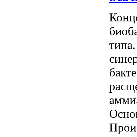
Конц
биоб
типа.
сине
бакте
расщ
аммиа
Осно
Прои