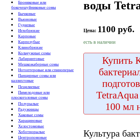
воды Tetra
Броняковые или
бокочешуйниковые сомы
Бычковые
Вьюновые
Гудиевые
1100 руб.
Цена:
Иглобрюхие
Карповые
есть в наличии
Карпозубые
Клинобрюхие
Кольчужные сомы
Купить
К
Лабиринтовые
Мешкожаберные сомы
бактериа
Нотоптеровые или спиноперые
Панцирные сомы или
подгото
каллихтовые
Пецилиевые
TetraAqua 
Пимелодовые или
плоскоголовые сомы
100 мл 
Полурылые
Радужницы
Хаковые сомы
Харациновые
Хелостомовые
Культура бак
Хоботнорылые
Центропомовые