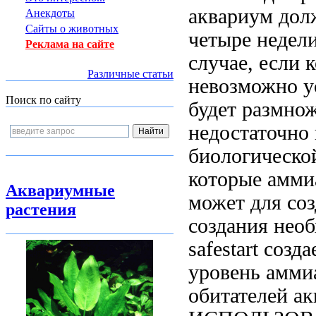
аквариум дол
Анекдоты
Сайты о животных
четыре недел
Реклама на сайте
случае, если
к
Различные статьи
невозможно у
Поиск по сайту
будет
размнож
недостаточн
биологическо
которые
амми
Аквариумные
может
для со
растения
создания нео
safestart созд
уровень амми
обитателей а