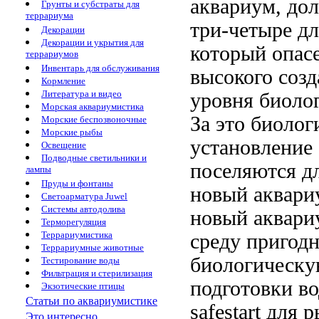
аквариум, д
Грунты и субстраты для
террариума
три-четыре
дл
Декорации
Декорации и укрытия для
который опас
террариумов
Инвентарь для обслуживания
высокого
созд
Кормление
Литература и видео
уровня
биолог
Морская аквариумистика
За это
биолог
Морские беспозвоночные
Морские рыбы
установление
Освещение
Подводные светильники и
поселяются
д
лампы
Пруды и фонтаны
новый аквари
Светоарматура Juwel
Системы автодолива
новый аквар
Терморегуляция
Террариумистика
среду пригод
Террариумные животные
биологическу
Тестирование воды
Фильтрация и стерилизация
подготовки во
Экзотические птицы
Статьи по аквариумистике
safestart
для р
Это интересно...