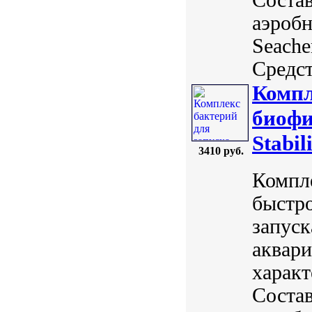
аэробн
Seach
Средст
Компл
биофи
Stabil
3410 руб.
Компле
быстро
запуск
аквари
характ
Состав