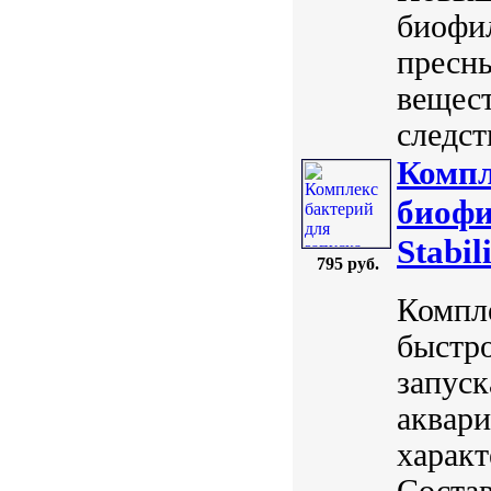
биофи
пресн
вещест
следст
Компл
биофи
Stabil
795 руб.
Компле
быстро
запуск
аквари
характ
Состав