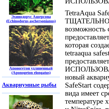
ИСПОЛЬЗО
TetraAqua Saf
Эхинодорус Ашерсона
ТЩАТЕЛЬН
(Echinodorus aschersonianus)
возможность 
предоставляе
которая
созда
tetraaqua safe
предоставляе
ИСПОЛЬЗОВ
Апоногетон удлиненный
(Aponogeton elongatus)
новый аквари
SafeStart сод
Аквариумные рыбы
вида
имеет ср
температуре 