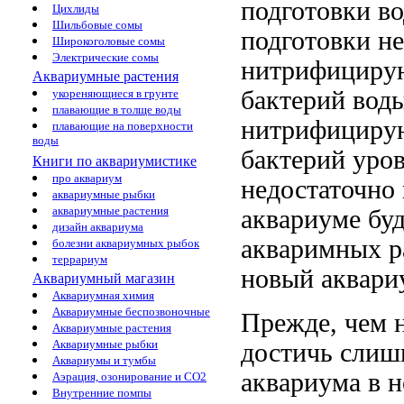
подготовки в
Цихлиды
Шильбовые сомы
подготовки
не
Широкоголовые сомы
Электрические сомы
нитрифицир
Аквариумные растения
бактерий
воды
укореняющиеся в грунте
плавающие в толще воды
нитрифициру
плавающие на поверхности
воды
бактерий уро
Книги по аквариумистике
про аквариум
недостаточн
аквариумные рыбки
аквариумные растения
аквариуме буд
дизайн аквариума
акваримных р
болезни аквариумных рыбок
террариум
новый аквари
Аквариумный магазин
Аквариумная химия
Аквариумные беспозвоночные
Прежде, чем
Аквариумные растения
Аквариумные рыбки
достичь слиш
Аквариумы и тумбы
аквариума
в 
Аэрация, озонирование и CO2
Внутренние помпы