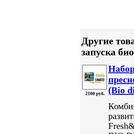
Другие тов
запуска би
Набор
пресн
(Bio d
2100 руб.
Комбин
развит
Fresh&