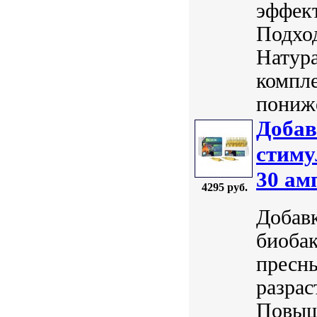
эффек
Подход
Натура
компле
пониже
Добав
стиму
30 ам
4295 руб.
Добавк
биоба
пресны
разрас
Повыш