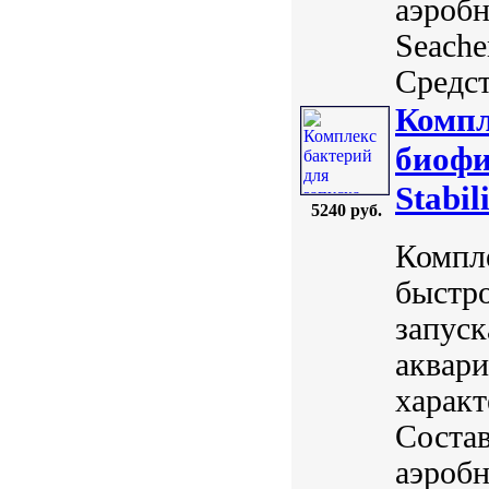
аэробн
Seach
Средст
Компл
биофи
Stabil
5240 руб.
Компле
быстро
запуск
аквари
характ
Состав
аэробн