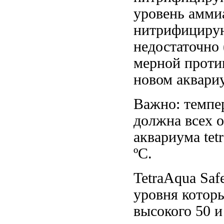
уровень амми
нитрифицир
недостаточно
мерной
проти
новом аквари
Важно: темпе
должна
всех 
аквариума tet
ºC.
TetraAqua Saf
уровня котор
высокого
50 