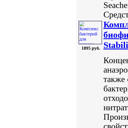
Seach
Средст
Компл
биофи
Stabil
1895 руб.
Конце
анаэро
также 
бактер
отходо
нитрат
Произв
свойст