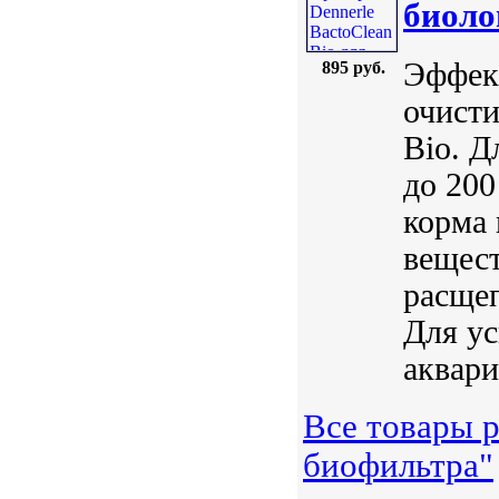
биоло
Эффек
895 руб.
очисти
Bio. Д
до 200
корма 
вещест
расщеп
Для ус
аквари
Все товары р
биофильтра"