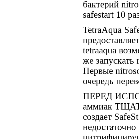
бактерий nitr
safestart
10 ра
TetraAqua Saf
предоставляе
tetraaqua
возм
же запускать
Первые nitro
очередь перев
ПЕРЕД ИСП
аммиак
ТЩАТ
создает
SafeSt
недостаточно
нитрифициру