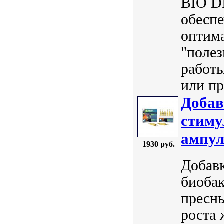
BIO D
обесп
оптима
"поле
работы
или пр
Добав
стиму
ампу
1930 руб.
Добавк
биоба
пресны
роста