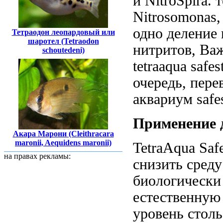
и NitroSpira.
т
Nitrosomonas
одно деление
Тетраодон леопардовый или
шаротел (Tetraodon
нитритов,
Важ
schoutedeni)
tetraaqua safes
очередь, пер
аквариум safe
Применение
Акара Марони (Cleithracara
maronii, Aequidens maronii)
TetraAqua Saf
на правах рекламы:
снизить
среду
биологически
естественную
уровень стол