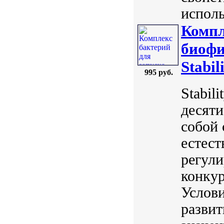
исполь
Компл
биофи
Stabil
995 руб.
Stabil
десяти
собой 
естест
регули
конку
Услови
развит