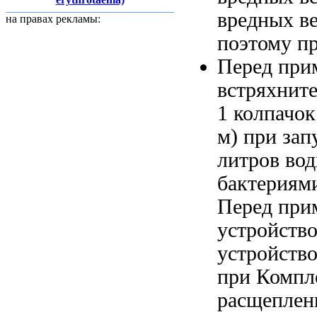
вредных в
на правах рекламы:
поэтому п
Перед при
встряхнит
1 колпачо
м)
при зап
литров во
бактериям
Перед при
устройств
устройств
при
Компле
расщеплен