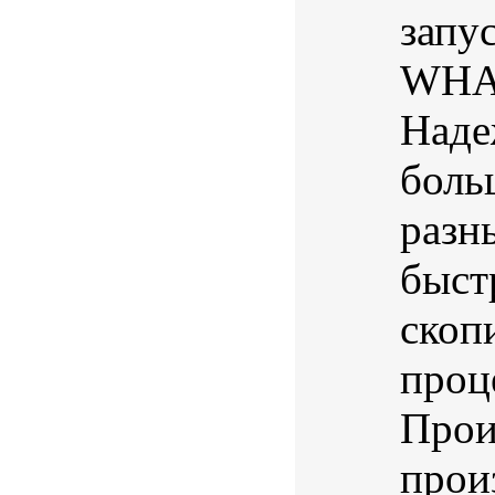
запу
WHAL
Наде
боль
разн
быст
скоп
проц
Прои
произ