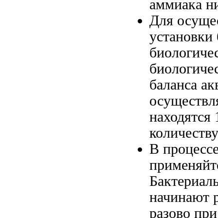
аммиака н
Для
осуще
установки
биологиче
биологиче
баланса
ак
осуществл
находятся
количеству
В
процесс
применяй
Бактериал
начинают 
разово пр