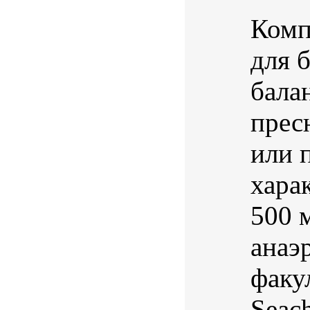
Комп
для 
бала
прес
или 
хара
500 
анаэ
факу
Seac