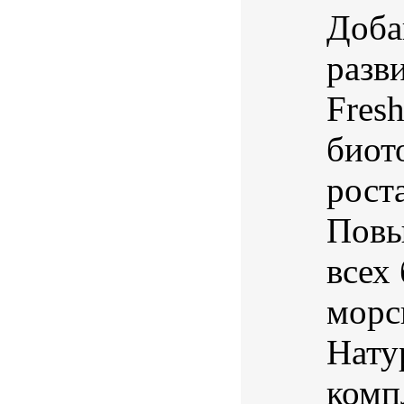
Доба
разв
Fres
биот
рост
Повы
всех
морс
Нату
комп