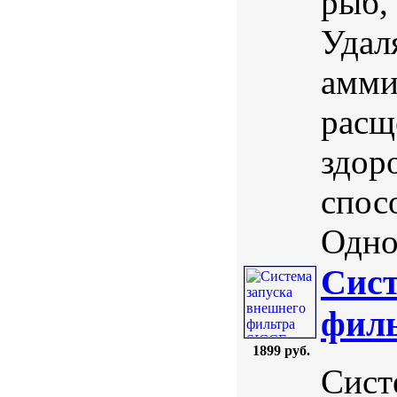
рыб,
Удал
амми
расщ
здор
спос
Одно
Сист
филь
1899 руб.
Сист