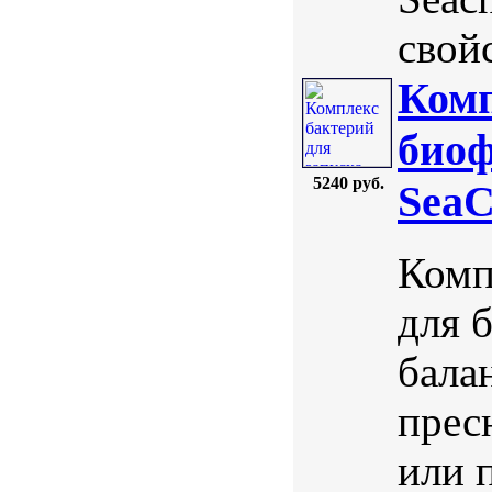
свойс
Комп
биоф
5240 руб.
SeaC
Комп
для 
бала
прес
или 