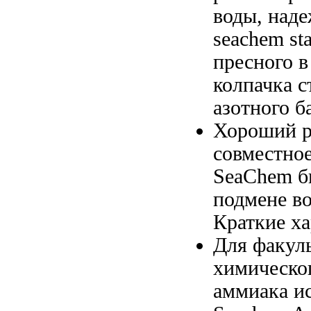
воды,
наде
seachem sta
пресного
в
колпачка
с
азотного б
Хороший р
совместно
SeaChem
б
подмене в
Краткие х
Для
факул
химическо
аммиака и