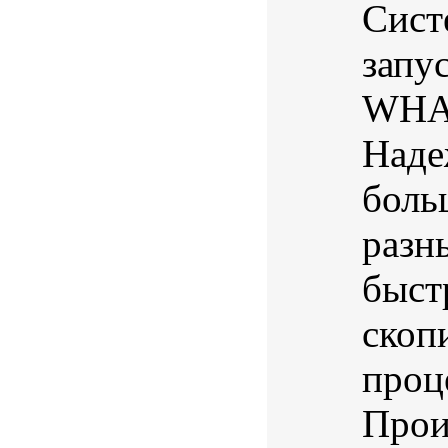
Сист
запу
WHAL
Наде
боль
разн
быст
скоп
проц
Прои