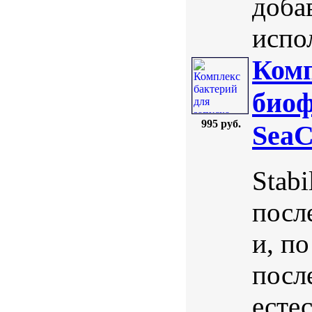
доба
испол
Комп
биоф
995 руб.
SeaC
Stab
посл
и, п
посл
есте