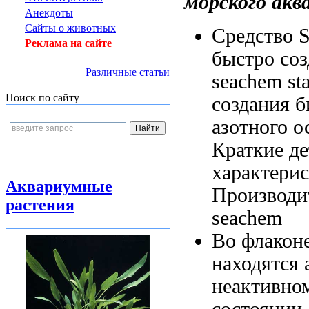
морского акв
Анекдоты
Сайты о животных
Средство 
Реклама на сайте
быстро
соз
Различные статьи
seachem sta
Поиск по сайту
создания
б
азотного
ос
Краткие
де
характери
Аквариумные
Производи
растения
seachem
Во флакон
находятся
неактивн
состоянии,