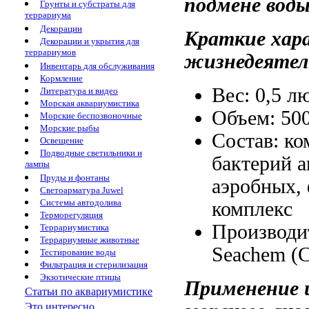
подмене вод
Грунты и субстраты для
террариума
Декорации
Краткие хар
Декорации и укрытия для
террариумов
жизнедеятел
Инвентарь для обслуживания
Кормление
Вес: 0,5
лю
Литература и видео
Морская аквариумистика
Объем: 50
Морские беспозвоночные
Морские рыбы
Состав: к
Освещение
Подводные светильники и
бактерий 
лампы
Пруды и фонтаны
аэробных,
Светоарматура Juwel
Системы автодолива
комплекс
Терморегуляция
Производи
Террариумистика
Террариумные животные
Seachem 
Тестирование воды
Фильтрация и стерилизация
Экзотические птицы
Применение
Статьи по аквариумистике
Это интересно...