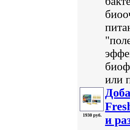
бакт
биоо
пита
"пол
эффе
биоф
или п
Доба
Fres
1930 руб.
и ра