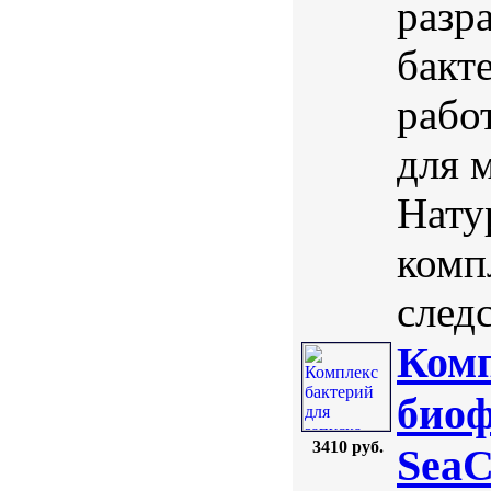
разр
бакт
рабо
для 
Нату
комп
след
Комп
биоф
3410 руб.
SeaC