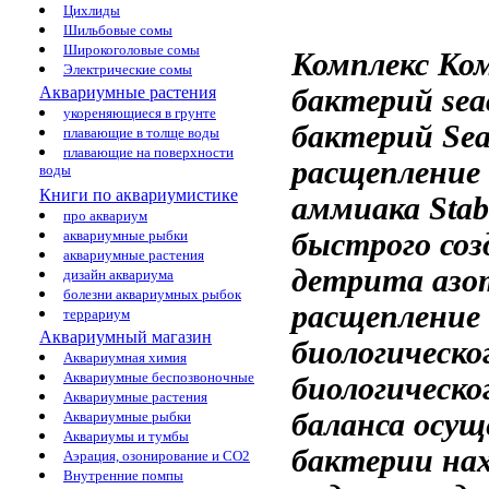
Цихлиды
Шильбовые сомы
Широкоголовые сомы
Комплекс
Ко
Электрические сомы
бактерий se
Аквариумные растения
укореняющиеся в грунте
бактерий Se
плавающие в толще воды
плавающие на поверхности
расщепление
воды
Книги по аквариумистике
аммиака
Stab
про аквариум
быстрого со
аквариумные рыбки
аквариумные растения
детрита
азо
дизайн аквариума
болезни аквариумных рыбок
расщепление
террариум
Аквариумный магазин
биологическо
Аквариумная химия
Аквариумные беспозвоночные
биологическо
Аквариумные растения
баланса осущ
Аквариумные рыбки
Аквариумы и тумбы
бактерии на
Аэрация, озонирование и CO2
Внутренние помпы