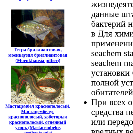
жизнедеят
данные ш
бактерий 
в
Для хими
применени
Тетра бриллиантовая,
seachem sta
моенкаузия бриллиантовая
(Moenkhausia pittieri)
seachem ma
установки 
полной ус
обитателей
При
всех 
Мастацембел краснополосый,
средства
п
Мастацембелус
краснополосый, хоботорыл
или передо
краснополосый, огненный
угорь (Mastacembelus
вредных в
erythrotaenia)