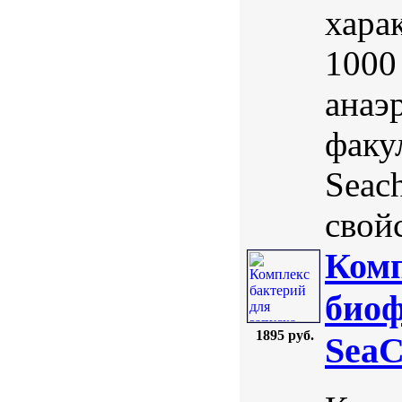
хара
1000
анаэ
факу
Seac
свойс
Комп
биоф
1895 руб.
SeaC