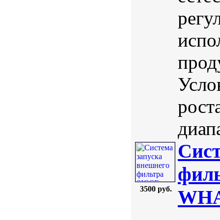
регу
испо
прод
Усло
роста
диап
Сист
филь
3500 руб.
WHA