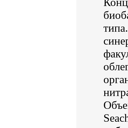
Конц
биоб
типа
сине
факу
обле
орга
нитр
Объе
Seac