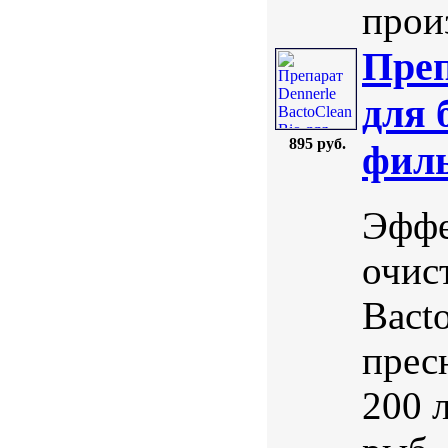
произ
Преп
для 
895 руб.
филь
Эффе
очис
Bact
прес
200 