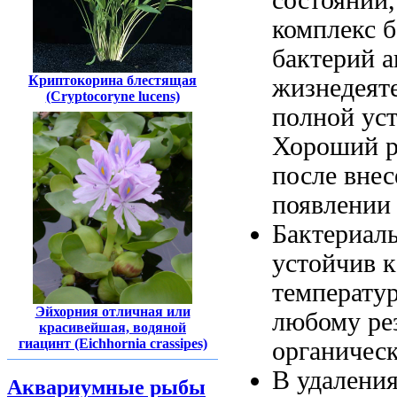
комплекс 
бактерий 
Криптокорина блестящая
жизнедеят
(Cryptocoryne lucens)
полной ус
Хороший р
после вне
появлении
Бактериал
устойчив 
температу
Эйхорния отличная или
любому
ре
красивейшая, водяной
гиацинт (Eichhornia crassipes)
органичес
В
удалени
Аквариумные рыбы