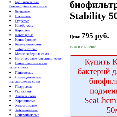
биофильт
Броняковые или
бокочешуйниковые сомы
Бычковые
Stability 
Вьюновые
Гудиевые
Иглобрюхие
Карповые
795 руб.
Карпозубые
Цена:
Клинобрюхие
Кольчужные сомы
есть в наличии
Лабиринтовые
Мешкожаберные сомы
Нотоптеровые или спиноперые
Купить
К
Панцирные сомы или
каллихтовые
бактерий д
Пецилиевые
Пимелодовые или
биофил
плоскоголовые сомы
Полурылые
подмен
Радужницы
Хаковые сомы
SeaChem 
Харациновые
Хелостомовые
50
Хоботнорылые
Центропомовые