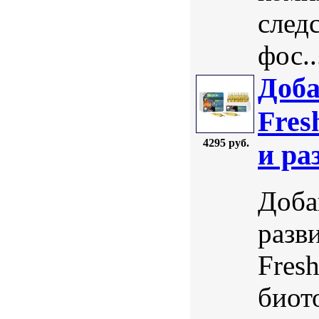
след
фос..
Доба
Fres
4295 руб.
и ра
Доба
разв
Fres
биот