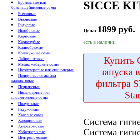
SICCE KIT
Броняковые или
бокочешуйниковые сомы
Бычковые
Вьюновые
Гудиевые
1899 руб.
Цена:
Иглобрюхие
Карповые
есть в наличии
Карпозубые
Клинобрюхие
Кольчужные сомы
Купить
С
Лабиринтовые
Мешкожаберные сомы
запуска 
Нотоптеровые или спиноперые
Панцирные сомы или
фильтра 
каллихтовые
Пецилиевые
Sta
Пимелодовые или
плоскоголовые сомы
Полурылые
Радужницы
Хаковые сомы
Система гиги
Харациновые
Хелостомовые
Система гиги
Хоботнорылые
Центропомовые