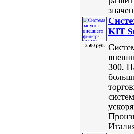
развит
значен
Систе
KIT S
Систем
3500 руб.
внешн
300. Н
больш
торгов
систем
ускоря
Произв
Италия