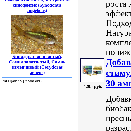
роста
синодонтис (Synodontis
angelicus)
эффек
Подход
Натура
компле
пониже
Коридорас золотистый,
Добав
Сомик золотистый, Сомик
изменчивый (Corydoras
стиму
aeneus)
на правах рекламы:
30 ам
4295 руб.
Добавк
биоба
пресны
разрас