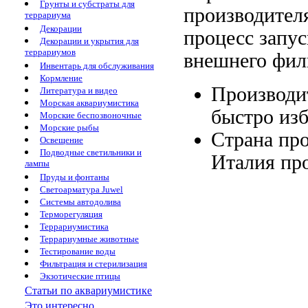
Грунты и субстраты для
производител
террариума
Декорации
процесс запу
Декорации и укрытия для
террариумов
внешнего фил
Инвентарь для обслуживания
Кормление
Производи
Литература и видео
Морская аквариумистика
быстро изб
Морские беспозвоночные
Морские рыбы
Страна пр
Освещение
Подводные светильники и
Италия
пр
лампы
Пруды и фонтаны
Светоарматура Juwel
Системы автодолива
Терморегуляция
Террариумистика
Террариумные животные
Тестирование воды
Фильтрация и стерилизация
Экзотические птицы
Статьи по аквариумистике
Это интересно...