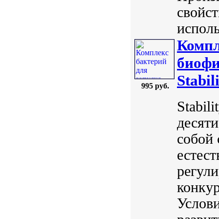
свойст
исполь
Компл
биофи
Stabil
995 руб.
Stabil
десяти
собой 
естест
регули
конку
Услови