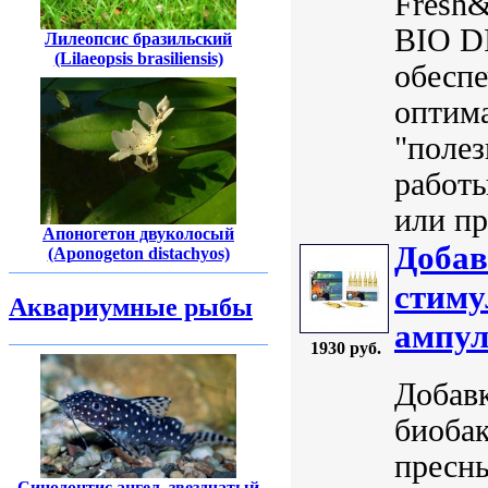
Fresh&
BIO D
Лилеопсис бразильский
(Lilaeopsis brasiliensis)
обесп
оптима
"поле
работы
или пр
Апоногетон двуколосый
Добав
(Aponogeton distachyos)
стиму
Аквариумные рыбы
ампу
1930 руб.
Добавк
биоба
пресны
Синодонтис ангел, звездчатый