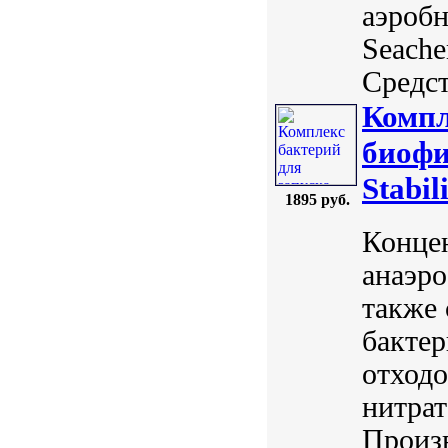
аэробн
Seach
Средст
Компл
биофи
Stabil
1895 руб.
Конце
анаэро
также 
бактер
отходо
нитрат
Произв