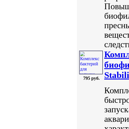
Повыш
биофи
пресн
вещест
следст
Компл
биофи
Stabil
795 руб.
Компле
быстро
запуск
аквари
характ