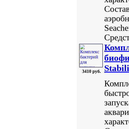
Состав
аэробн
Seach
Средст
Компл
биофи
Stabil
3410 руб.
Компле
быстро
запуск
аквари
характ