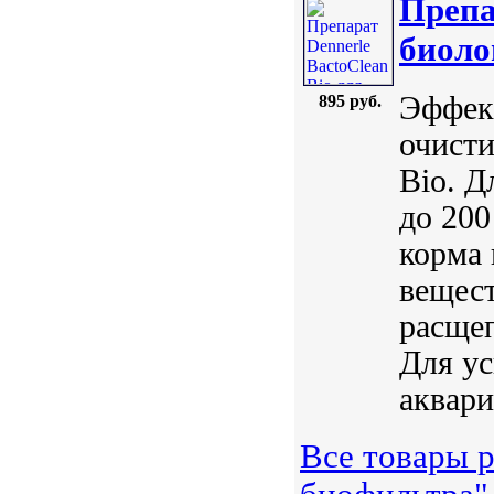
Препа
биоло
Эффек
895 руб.
очисти
Bio. Д
до 200
корма 
вещест
расщеп
Для ус
аквари
Все товары р