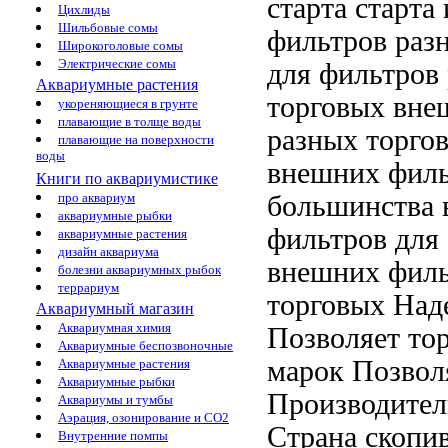
старта
старта
Цихлиды
Шильбовые сомы
фильтров раз
Широкоголовые сомы
Электрические сомы
для
фильтров
Аквариумные растения
торговых
внеш
укореняющиеся в грунте
плавающие в толще воды
разных торго
плавающие на поверхности
воды
внешних филь
Книги по аквариумистике
большинства
про аквариум
аквариумные рыбки
фильтров
для
аквариумные растения
дизайн аквариума
внешних фил
болезни аквариумных рыбок
террариум
торговых
Над
Аквариумный магазин
Аквариумная химия
Позволяет
то
Аквариумные беспозвоночные
марок Позвол
Аквариумные растения
Аквариумные рыбки
Производитель
Аквариумы и тумбы
Аэрация, озонирование и CO2
Страна
скопив
Внутренние помпы