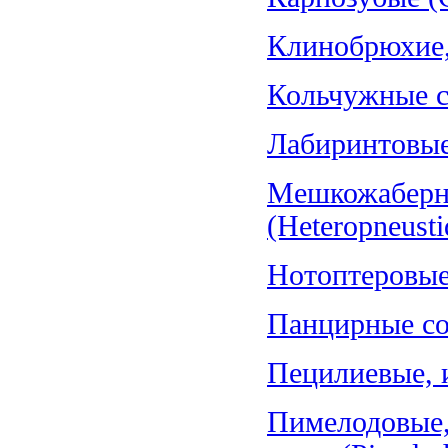
Клинобрюхие, 
Кольчужные со
Лабиринтовые 
Мешкожаберн
(Heteropneusti
Нотоптеровые,
Панцирные со
Пецилиевые, и
Пимелодовые,