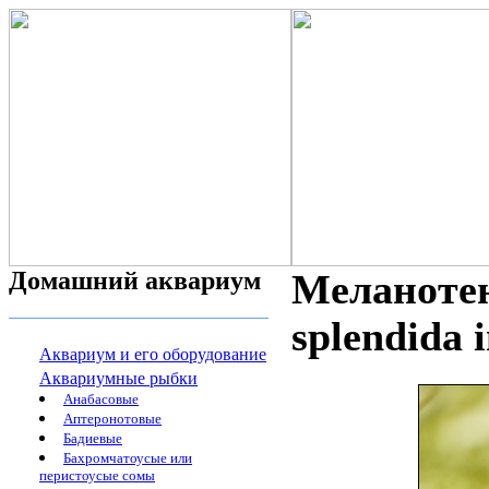
Домашний аквариум
Меланотен
splendida 
Аквариум и его оборудование
Аквариумные рыбки
Анабасовые
Аптеронотовые
Бадиевые
Бахромчатоусые или
перистоусые сомы