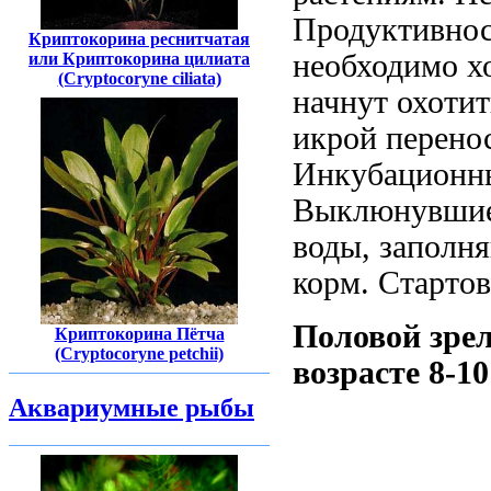
Продуктивнос
Криптокорина реснитчатая
необходимо х
или Криптокорина цилиата
(Cryptocoryne ciliata)
начнут охотит
икрой перенос
Инкубационны
Выклюнувшиес
воды, заполн
корм. Стартов
Половой зрел
Криптокорина Пётча
(Cryptocoryne petchii)
возрасте 8-1
Аквариумные рыбы