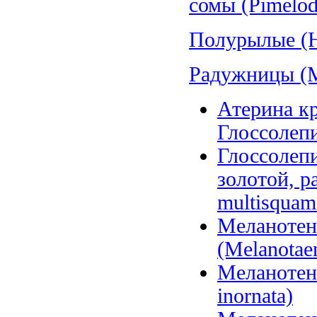
сомы (Pimelod
Полурылые (H
Радужницы (Me
Атерина кр
Глоссолепи
Глоссолепи
золотой, р
multisquam
Меланотен
(Melanotae
Меланотени
inornata)