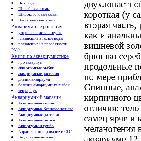
двухлопастной
Цихлиды
Шильбовые сомы
короткая (у с
Широкоголовые сомы
Электрические сомы
вторая часть,
Аквариумные растения
укореняющиеся в грунте
как и анальн
плавающие в толще воды
вишневой золо
плавающие на поверхности
воды
брюшко сереб
Книги по аквариумистике
про аквариум
продольные п
аквариумные рыбки
аквариумные растения
по мере приб
дизайн аквариума
Спинные, ана
болезни аквариумных рыбок
террариум
кирпичного ц
Аквариумный магазин
Аквариумная химия
отличия: тело
Аквариумные беспозвоночные
Аквариумные растения
самец ярче и 
Аквариумные рыбки
Аквариумы и тумбы
меланотения
Аэрация, озонирование и CO2
аквариуме 12
Внутренние помпы