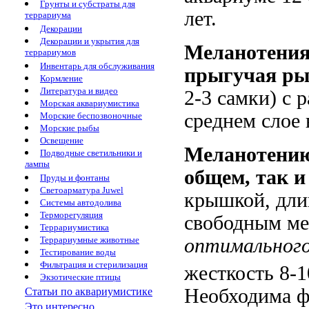
Грунты и субстраты для
лет.
террариума
Декорации
Декорации и укрытия для
Меланотени
террариумов
Инвентарь для обслуживания
прыгучая ры
Кормление
Литература и видео
2-3 самки) с
Морская аквариумистика
среднем слое 
Морские беспозвоночные
Морские рыбы
Освещение
Меланотению
Подводные светильники и
лампы
общем, так и
Пруды и фонтаны
Светоарматура Juwel
крышкой, длин
Системы автодолива
Терморегуляция
свободным ме
Террариумистика
Террариумные животные
оптимального
Тестирование воды
Фильтрация и стерилизация
жесткость 8-1
Экзотические птицы
Необходима ф
Статьи по аквариумистике
Это интересно...