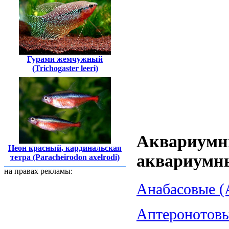
Гурами жемчужный
(Trichogaster leeri)
Аквариумн
Неон красный, кардинальская
аквариумн
тетра (Paracheirodon axelrodi)
на правах рекламы:
Анабасовые (A
Аптеронотовые