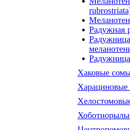
Меланотени
rubrostriata
Меланотения
Радужная р
Радужница 
меланотени
Радужница 
Хаковые сомы
Харациновые (
Хелостомовые 
Хоботнорылые
Центропомовы