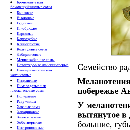
Броняковые или
бокочешуйниковые сомы
Бычковые
Вьюновые
Гудиевые
Иглобрюхие
Карповые
Карпозубые
Клинобрюхие
Кольчужные сомы
Лабиринтовые
Мешкожаберные сомы
Семейство рад
Нотоптеровые или спиноперые
Панцирные сомы или
каллихтовые
Меланотения
Пецилиевые
Пимелодовые или
побережье А
плоскоголовые сомы
Полурылые
Радужницы
У
меланотен
Хаковые сомы
Харациновые
вытянутое в 
Хелостомовые
большие, губ
Хоботнорылые
Центропомовые