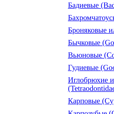
Бадиевые (Bad
Бахромчатоус
Броняковые и
Бычковые (Gob
Вьюновые (Cob
Гудиевые (Goo
Иглобрюхие и
(Tetraodontida
Карповые (Cyp
Карпозубые (C