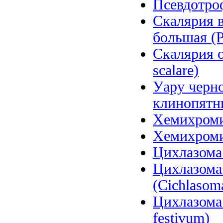
Псевдотроф
Скалярия в
большая (P
Скалярия о
scalare)
Уару черно
клинопятни
Хемихромис
Хемихромис
Цихлазома 
Цихлазома
(Cichlasom
Цихлазома 
festivum)