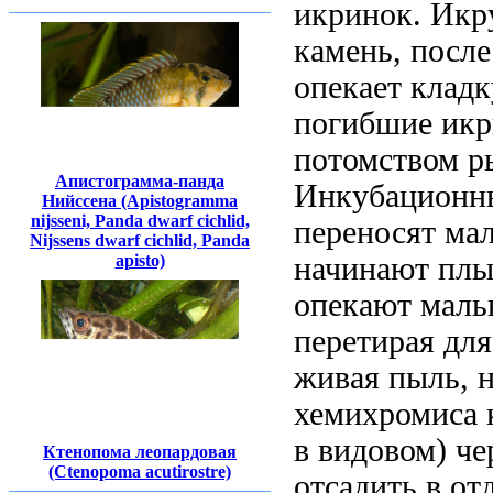
икринок. Икру
камень, после
опекает кладк
погибшие икри
потомством р
Апистограмма-панда
Инкубационны
Нийссена (Apistogramma
nijsseni, Panda dwarf cichlid,
переносят ма
Nijssens dwarf cichlid, Panda
apisto)
начинают плыт
опекают мальк
перетирая дл
живая пыль, 
хемихромиса 
в видовом) че
Ктенопома леопардовая
(Ctenopoma acutirostre)
отсадить в от