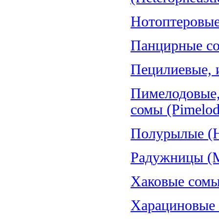
Нотоптеровые,
Панцирные со
Пецилиевые, и
Пимелодовые,
сомы (Pimelod
Полурылые (H
Радужницы (Me
Хаковые сомы
Харациновые (