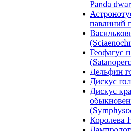
Panda dwarf
Астронотус
павлиний гл
Васильков
(Sciaenochr
Геофагус 
(Satanoperc
Дельфин го
Дискус гол
Дискус кра
обыкновен
(Symphysod
Королева Н
Лампролог