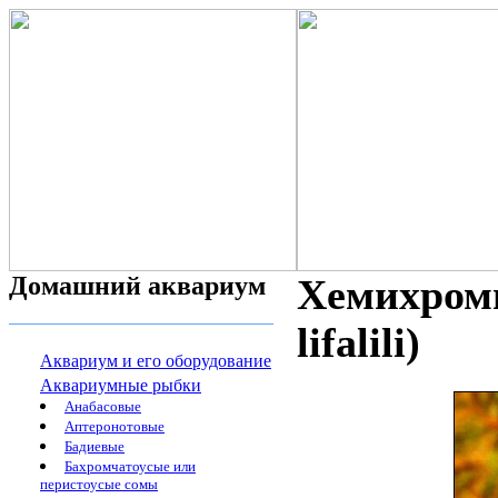
Домашний аквариум
Хемихроми
lifalili)
Аквариум и его оборудование
Аквариумные рыбки
Анабасовые
Аптеронотовые
Бадиевые
Бахромчатоусые или
перистоусые сомы