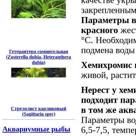
качестве укр
закрепленным
Параметры в
красного
жест
°С. Необходи
подмена воды
Гетерантера сомнительная
(Zosterella dubia, Heteranthera
dubia)
Хемихромис 
живой, растит
Нерест у хем
подходит пар
в том же акв
Стрелолист карликовый
(Sagittaria spec)
Параметры вод
Аквариумные рыбы
6,5-7,5, темп