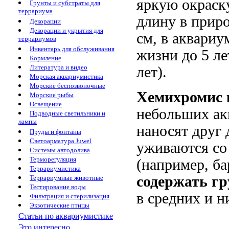
яркую окраск
Грунты и субстраты для
террариума
длину в прир
Декорации
Декорации и укрытия для
см, в аквариу
террариумов
Инвентарь для обслуживания
жизни до 5 ле
Кормление
Литература и видео
лет).
Морская аквариумистика
Морские беспозвоночные
Хемихромис 
Морские рыбы
Освещение
небольших ак
Подводные светильники и
лампы
наносят друг
Пруды и фонтаны
Светоарматура Juwel
уживаются со
Системы автодолива
Терморегуляция
(например, б
Террариумистика
содержать гр
Террариумные животные
Тестирование воды
в средних и н
Фильтрация и стерилизация
Экзотические птицы
Статьи по аквариумистике
Это интересно...