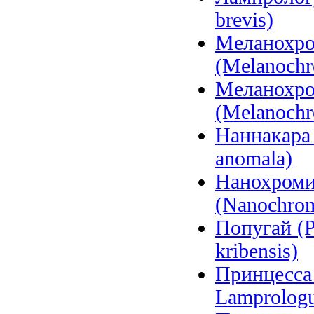
brevis)
Меланохро
(Melanochr
Меланохро
(Melanochr
Наннакара 
anomala)
Нанохроми
(Nanochromi
Попугай (P
kribensis)
Принцесса 
Lamprologu