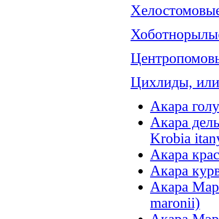
Хелостомовые 
Хоботнорылые
Центропомовы
Цихлиды, или 
Акара голу
Акара дель
Krobia itan
Акара крас
Акара курв
Акара Маро
maronii)