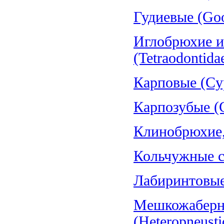
Гудиевые (Goo
Иглобрюхие и
(Tetraodontida
Карповые (Cyp
Карпозубые (C
Клинобрюхие, 
Кольчужные со
Лабиринтовые 
Мешкожаберн
(Heteropneusti