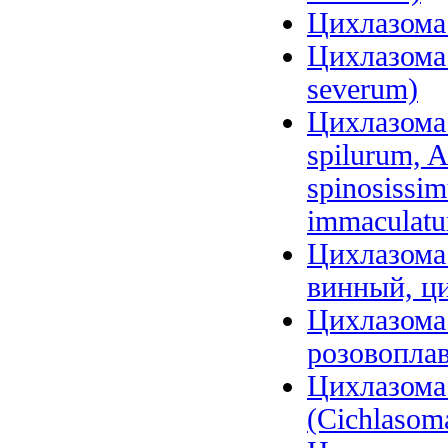
Цихлазома 
Цихлазома 
severum)
Цихлазома 
spilurum, A
spinosissi
immaculat
Цихлазома 
винный, ци
Цихлазома
розовоплав
Цихлазома
(Cichlasoma