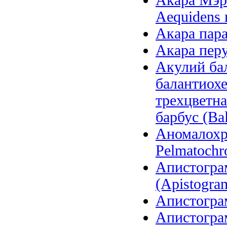
Акара Мэри
Aequidens 
Акара параг
Акара перу
Акулий бал
балантиохе
трехцветна
барбус (Bal
Аномалохр
Pelmatochr
Апистогра
(Apistogram
Апистограм
Апистограм