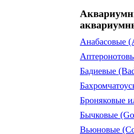
Аквариумн
аквариумн
Анабасовые (A
Аптеронотовые
Бадиевые (Bad
Бахромчатоус
Броняковые и
Бычковые (Gob
Вьюновые (Cob