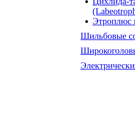
Цихлида-т
(Labeotroph
Этроплюс п
Шильбовые со
Широкоголовы
Электрические