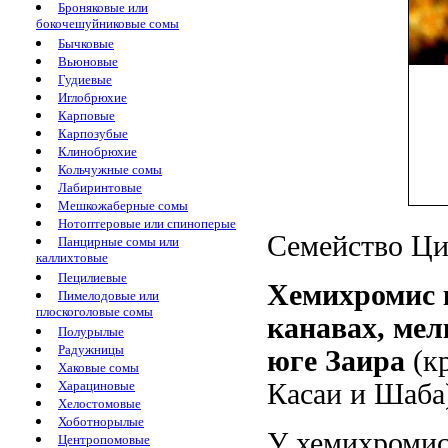
Броняковые или
бокочешуйниковые сомы
Бычковые
Вьюновые
Гудиевые
Иглобрюхие
Карповые
Карпозубые
Клинобрюхие
Кольчужные сомы
Лабиринтовые
Мешкожаберные сомы
Нотоптеровые или спиноперые
Семейство Цих
Панцирные сомы или
каллихтовые
Пецилиевые
Хемихромис к
Пимелодовые или
плоскоголовые сомы
канавах, мел
Полурылые
Радужницы
юге Заира
(кр
Хаковые сомы
Харациновые
Касаи и Шаба
Хелостомовые
Хоботнорылые
У хемихромис
Центропомовые