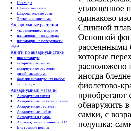
Цихлиды
уплощенное п
Шильбовые сомы
Широкоголовые сомы
одинаково изо
Электрические сомы
Аквариумные растения
Спинной плав
укореняющиеся в грунте
Основной фон
плавающие в толще воды
плавающие на поверхности
рассеянными 
воды
Книги по аквариумистике
которые пере
про аквариум
аквариумные рыбки
расположено к
аквариумные растения
иногда бледн
дизайн аквариума
болезни аквариумных рыбок
фиолетово-кр
террариум
Аквариумный магазин
приобретают 
Аквариумная химия
Аквариумные беспозвоночные
обнаружить в
Аквариумные растения
Аквариумные рыбки
самки, с возр
Аквариумы и тумбы
подушка; самк
Аэрация, озонирование и CO2
Внутренние помпы