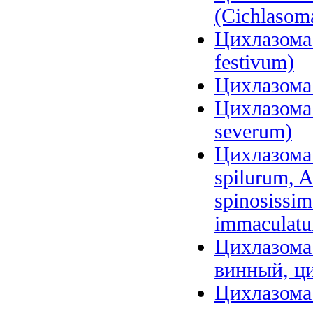
(Cichlasom
Цихлазома 
festivum)
Цихлазома 
Цихлазома 
severum)
Цихлазома 
spilurum, A
spinosissi
immaculat
Цихлазома 
винный, ци
Цихлазома