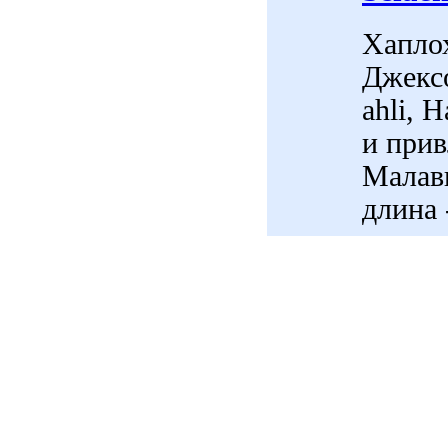
Хапло
Джексо
ahli, 
и прив
Малав
длина 