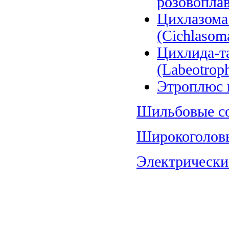
розовоплав
Цихлазома
(Cichlasoma
Цихлида-т
(Labeotroph
Этроплюс п
Шильбовые со
Широкоголовы
Электрические