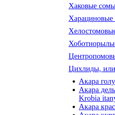
Хаковые сомы
Харациновые (
Хелостомовые 
Хоботнорылые
Центропомовы
Цихлиды, или 
Акара голу
Акара дель
Krobia itan
Акара крас