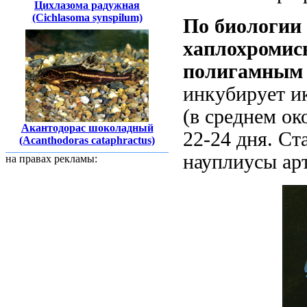
Цихлазома радужная
(Cichlasoma synspilum)
По биологии
хаплохромисы
полигамным
инкубирует ик
(в среднем ок
Акантодорас шоколадный
22-24 дня. С
(Acanthodoras cataphractus)
науплиусы ар
на правах рекламы: