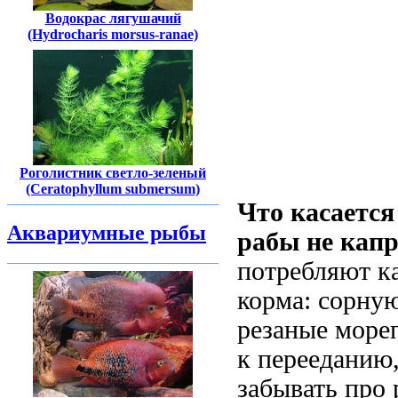
Водокрас лягушачий
(Hydrocharis morsus-ranae)
Роголистник светло-зеленый
(Ceratophyllum submersum)
Что касается
Аквариумные рыбы
рабы не кап
потребляют к
корма: сорну
резаные море
к перееданию,
забывать про 