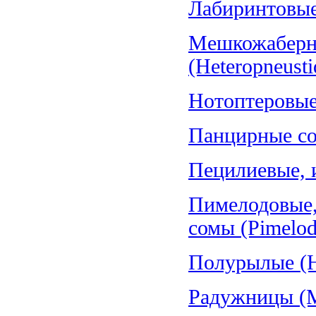
Лабиринтовые 
Мешкожаберн
(Heteropneusti
Нотоптеровые,
Панцирные со
Пецилиевые, и
Пимелодовые,
сомы (Pimelod
Полурылые (H
Радужницы (Me