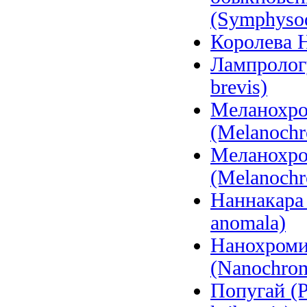
(Symphysod
Королева Н
Лампролог
brevis)
Меланохро
(Melanochr
Меланохро
(Melanochr
Наннакара 
anomala)
Нанохроми
(Nanochromi
Попугай (P