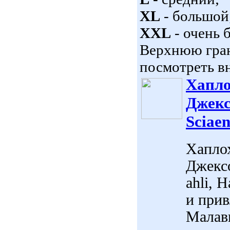
XL
- большой
XXL
- очень 
Верхнюю гран
посмотреть вн
Хапло
Джекс
Sciaen
Хапло
Джексо
ahli, 
и прив
Малав