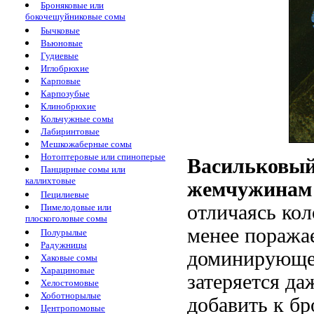
Броняковые или
бокочешуйниковые сомы
Бычковые
Вьюновые
Гудиевые
Иглобрюхие
Карповые
Карпозубые
Клинобрюхие
Кольчужные сомы
Лабиринтовые
Мешкожаберные сомы
Нотоптеровые или спиноперые
Васильковый 
Панцирные сомы или
каллихтовые
жемчужинам 
Пецилиевые
отличаясь кол
Пимелодовые или
плоскоголовые сомы
менее поража
Полурылые
Радужницы
доминирующего
Хаковые сомы
Харациновые
затеряется да
Хелостомовые
Хоботнорылые
добавить к бр
Центропомовые