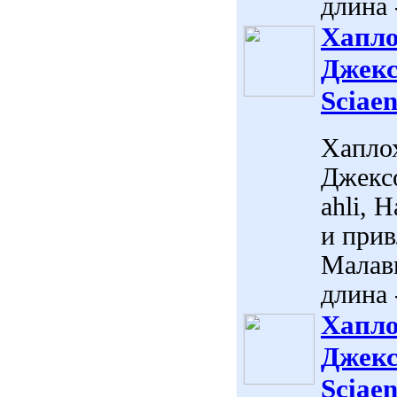
длина 
Хапло
Джекс
Sciaen
Хапло
Джексо
ahli, 
и прив
Малав
длина 
Хапло
Джекс
Sciaen