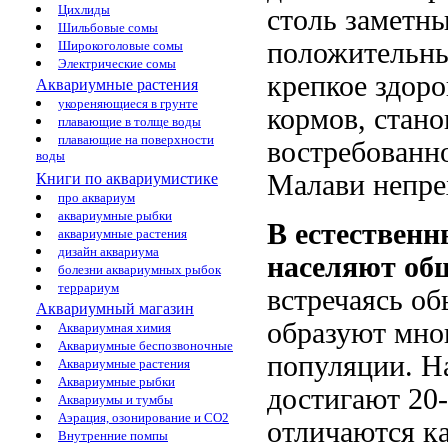
Цихлиды
столь заметны
Шильбовые сомы
положительные
Широкоголовые сомы
Электрические сомы
крепкое здор
Аквариумные растения
укореняющиеся в грунте
кормов, стано
плавающие в толще воды
плавающие на поверхности
востребованно
воды
Малави непре
Книги по аквариумистике
про аквариум
аквариумные рыбки
В естествен
аквариумные растения
дизайн аквариума
населяют об
болезни аквариумных рыбок
террариум
встречаясь об
Аквариумный магазин
образуют мног
Аквариумная химия
Аквариумные беспозвоночные
популяции. Н
Аквариумные растения
Аквариумные рыбки
достигают 20-
Аквариумы и тумбы
Аэрация, озонирование и CO2
отличаются к
Внутренние помпы