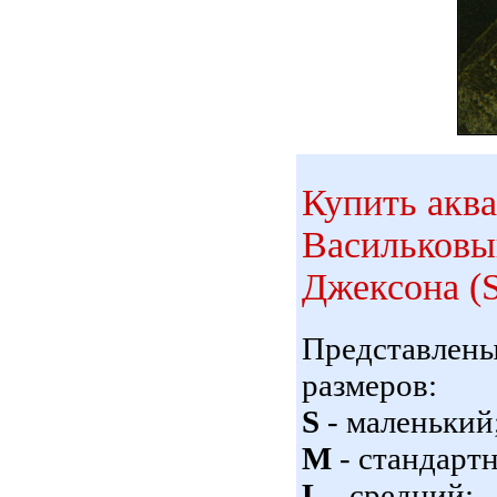
Купить акв
Васильковы
Джексона (S
Представлен
размеров:
S
- маленький
M
- стандарт
L
- средний;