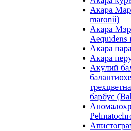
Акара курв
Акара Маро
maronii)
Акара Мэри
Aequidens 
Акара параг
Акара перу
Акулий бал
балантиохе
трехцветна
барбус (Bal
Аномалохр
Pelmatochr
Апистогра