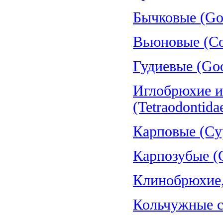
Бычковые (Gob
Вьюновые (Cob
Гудиевые (Goo
Иглобрюхие и
(Tetraodontida
Карповые (Cyp
Карпозубые (C
Клинобрюхие, 
Кольчужные со