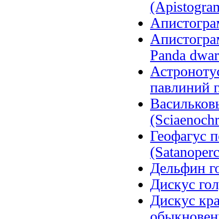
(Apistogram
Апистограм
Апистограм
Panda dwarf
Астронотус
павлиний гл
Васильков
(Sciaenochr
Геофагус 
(Satanoperc
Дельфин го
Дискус гол
Дискус кра
обыкновен