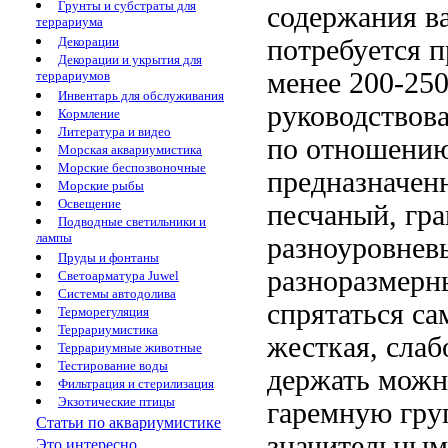
Грунты и субстраты для
содержания в
террариума
Декорации
потребуется 
Декорации и укрытия для
менее 200-250
террариумов
Инвентарь для обслуживания
руководствов
Кормление
Литература и видео
по отношению
Морская аквариумистика
Морские беспозвоночные
предназначен
Морские рыбы
Освещение
песчаный, гра
Подводные светильники и
лампы
разноуровнев
Пруды и фонтаны
разноразмерн
Светоарматура Juwel
Системы автодолива
спрятаться са
Терморегуляция
Террариумистика
жесткая, слаб
Террариумные животные
Тестирование воды
держать можн
Фильтрация и стерилизация
Экзотические птицы
гаремную гру
Статьи по аквариумистике
значительным
Это интересно...