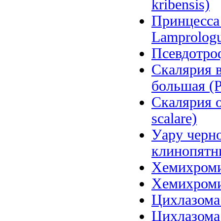
kribensis)
Принцесса 
Lamprologu
Псевдотроф
Скалярия в
большая (P
Скалярия о
scalare)
Уару черно
клинопятни
Хемихромис
Хемихромис
Цихлазома 
Цихлазома