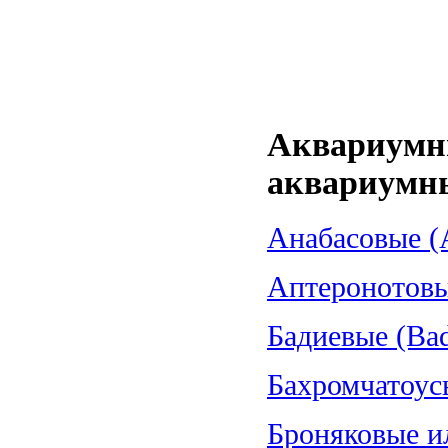
Аквариумн
аквариумн
Анабасовые (A
Аптеронотовые
Бадиевые (Bad
Бахромчатоус
Броняковые и