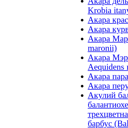
Акара дель
Krobia itan
Акара крас
Акара курв
Акара Маро
maronii)
Акара Мэри
Aequidens 
Акара параг
Акара перу
Акулий бал
балантиохе
трехцветна
барбус (Bal