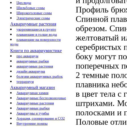
и продолговат
Цихлиды
Профиль брюх
Шильбовые сомы
Широкоголовые сомы
Спинной плав
Электрические сомы
Аквариумные растения
обрезом. Спин
укореняющиеся в грунте
плавающие в толще воды
желтоватый и
плавающие на поверхности
воды
серебристых п
Книги по аквариумистике
боку могут по
про аквариум
аквариумные рыбки
поперечных п
аквариумные растения
дизайн аквариума
2 темные поло
болезни аквариумных рыбок
террариум
плавника неб
Аквариумный магазин
в цвет тела 
Аквариумная химия
Аквариумные беспозвоночные
штрихами. Мо
Аквариумные растения
Аквариумные рыбки
полосками и 
Аквариумы и тумбы
Аэрация, озонирование и CO2
Половые отли
Внутренние помпы