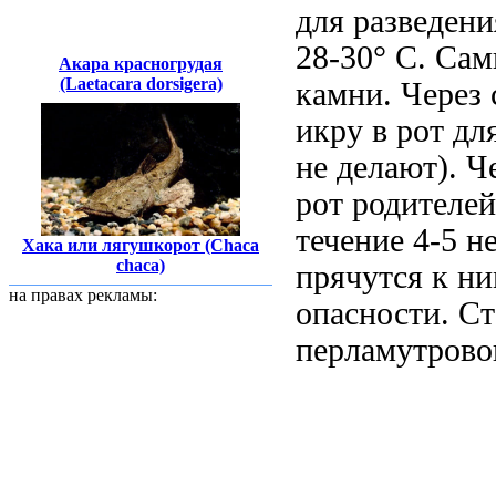
для разведени
28-30° C. Сам
Акара красногрудая
(Laetacara dorsigera)
камни. Через 
икру в рот дл
не делают). Ч
рот родителей
течение 4-5 н
Хака или лягушкорот (Chaca
chaca)
прячутся к ни
на правах рекламы:
опасности. Ст
перламутрово