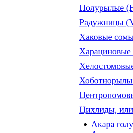
Полурылые (H
Радужницы (Me
Хаковые сомы
Харациновые (
Хелостомовые 
Хоботнорылые
Центропомовы
Цихлиды, или 
Акара голу