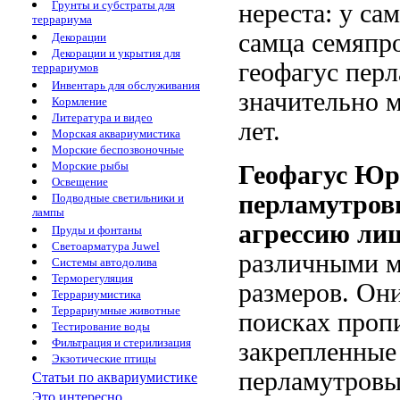
Грунты и субстраты для
нереста: у са
террариума
самца семяпро
Декорации
Декорации и укрытия для
геофагус перл
террариумов
Инвентарь для обслуживания
значительно 
Кормление
Литература и видео
лет.
Морская аквариумистика
Морские беспозвоночные
Морские рыбы
Геофагус Юр
Освещение
перламутров
Подводные светильники и
лампы
агрессию лиш
Пруды и фонтаны
Светоарматура Juwel
различными м
Системы автодолива
Терморегуляция
размеров. Он
Террариумистика
Террариумные животные
поисках проп
Тестирование воды
Фильтрация и стерилизация
закрепленные
Экзотические птицы
перламутровы
Статьи по аквариумистике
Это интересно...