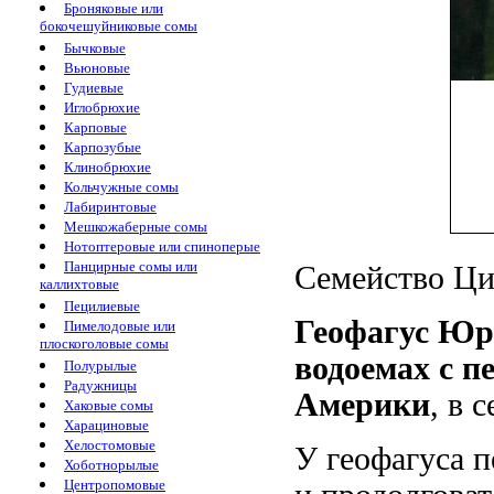
Броняковые или
бокочешуйниковые сомы
Бычковые
Вьюновые
Гудиевые
Иглобрюхие
Карповые
Карпозубые
Клинобрюхие
Кольчужные сомы
Лабиринтовые
Мешкожаберные сомы
Нотоптеровые или спиноперые
Панцирные сомы или
Семейство Цих
каллихтовые
Пецилиевые
Геофагус Юр
Пимелодовые или
плоскоголовые сомы
водоемах с 
Полурылые
Радужницы
Америки
, в 
Хаковые сомы
Харациновые
Хелостомовые
У геофагуса 
Хоботнорылые
Центропомовые