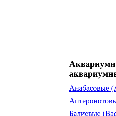
Аквариумн
аквариумн
Анабасовые (A
Аптеронотовые
Бадиевые (Bad