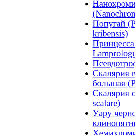
Нанохроми
(Nanochromi
Попугай (P
kribensis)
Принцесса 
Lamprologu
Псевдотроф
Скалярия в
большая (P
Скалярия о
scalare)
Уару черно
клинопятни
Хемихромис