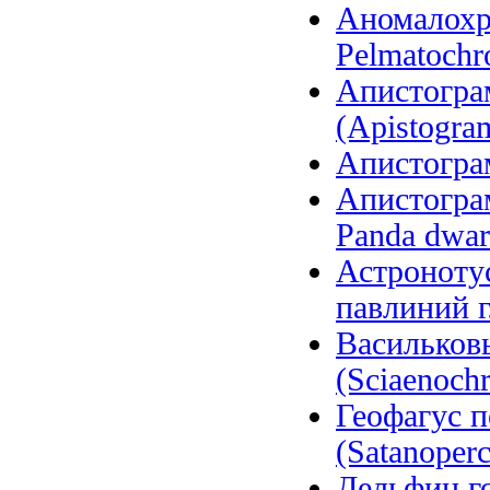
Аномалохр
Pelmatochr
Апистогра
(Apistogram
Апистограм
Апистограм
Panda dwarf
Астронотус
павлиний гл
Васильков
(Sciaenochr
Геофагус 
(Satanoperc
Дельфин го