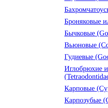
Бахромчатоус
Броняковые и
Бычковые (Gob
Вьюновые (Cob
Гудиевые (Goo
Иглобрюхие и
(Tetraodontida
Карповые (Cyp
Карпозубые (C