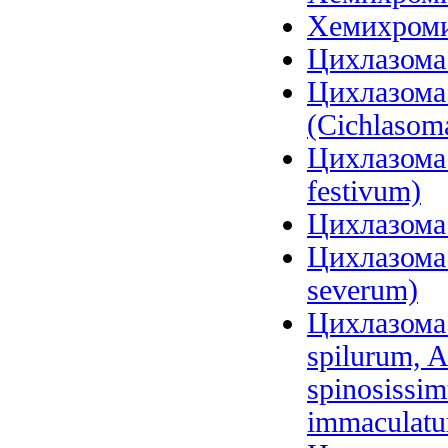
Хемихромис
Цихлазома 
Цихлазома
(Cichlasom
Цихлазома 
festivum)
Цихлазома 
Цихлазома 
severum)
Цихлазома 
spilurum, A
spinosissi
immaculat