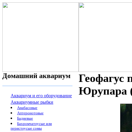
Домашний аквариум
Геофагус 
Юрупара (
Аквариум и его оборудование
Аквариумные рыбки
Анабасовые
Аптеронотовые
Бадиевые
Бахромчатоусые или
перистоусые сомы