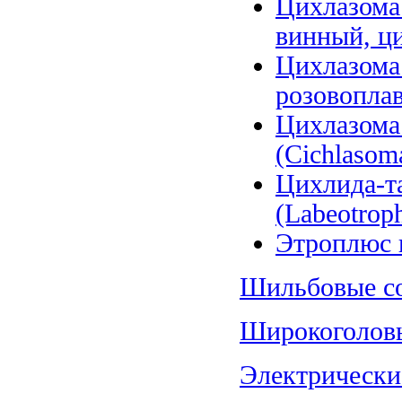
Цихлазома 
винный, ци
Цихлазома
розовоплав
Цихлазома
(Cichlasoma
Цихлида-т
(Labeotroph
Этроплюс п
Шильбовые со
Широкоголовы
Электрические