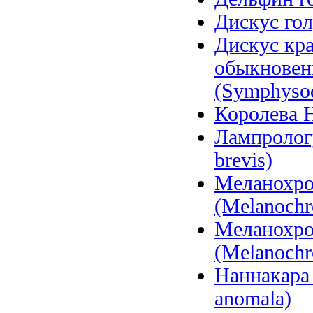
Дискус гол
Дискус кра
обыкновен
(Symphysod
Королева Н
Лампролог
brevis)
Меланохро
(Melanochr
Меланохро
(Melanochr
Наннакара 
anomala)