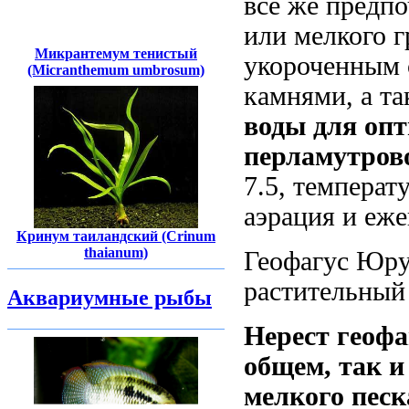
все же предпо
или мелкого 
Микрантемум тенистый
укороченным 
(Micranthemum umbrosum)
камнями, а т
воды для оп
перламутрово
7.5,
температу
аэрация и еже
Кринум таиландский (Crinum
thaianum)
Геофагус Юру
растительный 
Аквариумные рыбы
Нерест геофа
общем, так и
мелкого песк