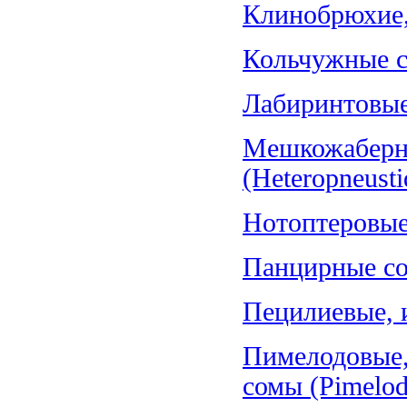
Клинобрюхие, 
Кольчужные со
Лабиринтовые 
Мешкожаберн
(Heteropneusti
Нотоптеровые,
Панцирные со
Пецилиевые, и
Пимелодовые,
сомы (Pimelod