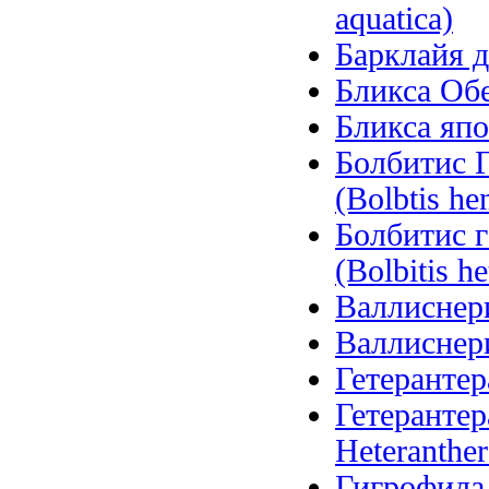
aquatica)
Барклайя д
Бликса Обер
Бликса япо
Болбитис Г
(Bolbtis hen
Болбитис 
(Bolbitis he
Валлиснерия
Валлиснерия
Гетерантера
Гетерантер
Heteranther
Гигрофила