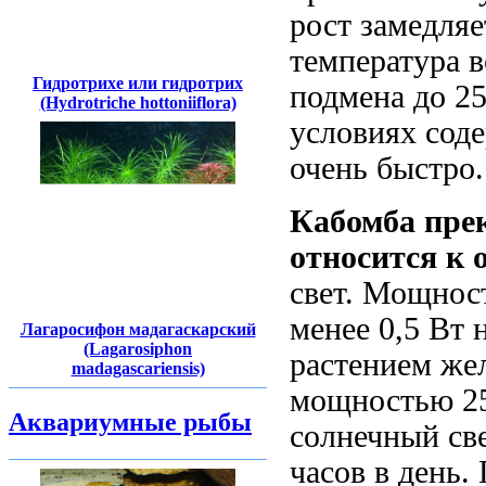
рост замедляе
температура в
Гидротрихе или гидротрих
подмена до 2
(Hydrotriche hottoniiflora)
условиях сод
очень быстро.
Кабомба пре
относится к 
свет. Мощнос
менее 0,5 Вт 
Лагаросифон мадагаскарский
(Lagarosiphon
растением же
madagascariensis)
мощностью 25
Аквариумные рыбы
солнечный све
часов в день