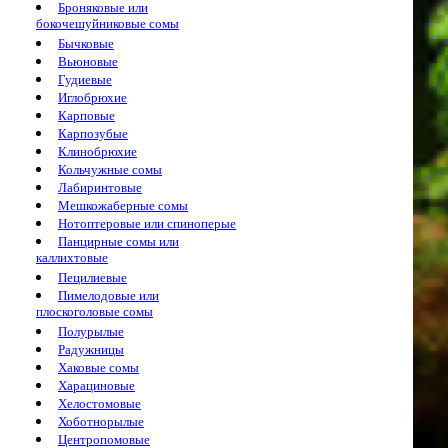
Броняковые или
бокочешуйниковые сомы
Бычковые
Вьюновые
Гудиевые
Иглобрюхие
Карповые
Карпозубые
Клинобрюхие
Кольчужные сомы
Лабиринтовые
Мешкожаберные сомы
Нотоптеровые или спиноперые
Панцирные сомы или
каллихтовые
Пецилиевые
Пимелодовые или
плоскоголовые сомы
Полурылые
Радужницы
Хаковые сомы
Харациновые
Хелостомовые
Хоботнорылые
Центропомовые