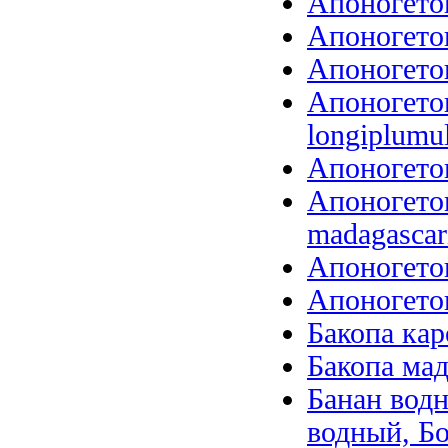
Апоногетон
Апоногетон
Апоногетон
Апоногето
longiplumu
Апоногетон
Апоногетон
madagascari
Апоногетон
Апоногетон
Бакопа кар
Бакопа мад
Банан вод
водный, Б