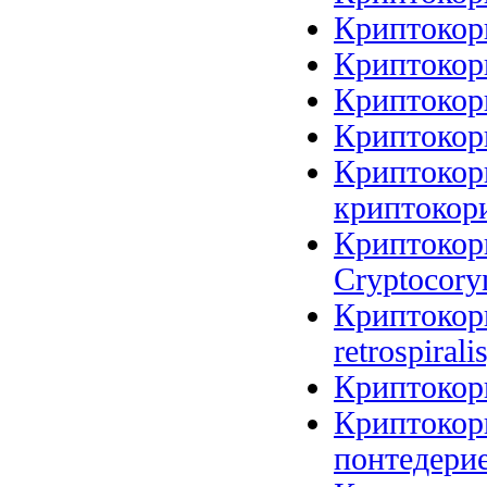
Криптокори
Криптокори
Криптокори
Криптокори
Криптокори
криптокори
Криптокори
Cryptocoryn
Криптокори
retrospirali
Криптокори
Криптокор
понтедерие