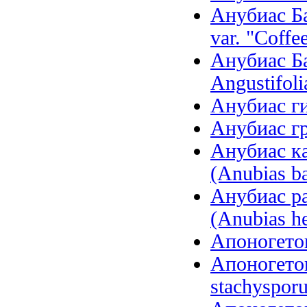
Анубиас Ба
var. "Coffee
Анубиас Ба
Angustifoli
Анубиас ги
Анубиас гр
Анубиас ка
(Anubias ba
Анубиас р
(Anubias he
Апоногетон
Апоногето
stachysporu