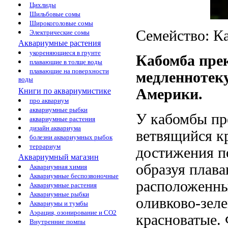
Цихлиды
Шильбовые сомы
Широкоголовые сомы
Cемейство: К
Электрические сомы
Аквариумные растения
укореняющиеся в грунте
Кабомба пре
плавающие в толще воды
плавающие на поверхности
медленнотек
воды
Америки.
Книги по аквариумистике
про аквариум
аквариумные рыбки
У кабомбы пр
аквариумные растения
дизайн аквариума
ветвящийся кр
болезни аквариумных рыбок
террариум
достижения по
Аквариумный магазин
образуя плав
Аквариумная химия
Аквариумные беспозвоночные
расположенны
Аквариумные растения
Аквариумные рыбки
оливково-зеле
Аквариумы и тумбы
Аэрация, озонирование и CO2
красноватые.
Внутренние помпы