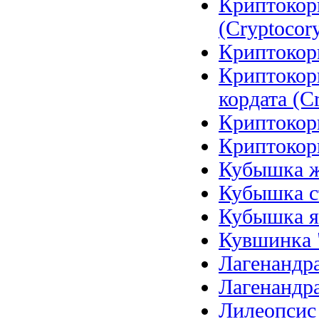
Криптокор
(Cryptocory
Криптокори
Криптокор
кордата (Cr
Криптокори
Криптокори
Кубышка же
Кубышка ст
Кубышка я
Кувшинка 
Лагенандра
Лагенандра
Лилеопсис б