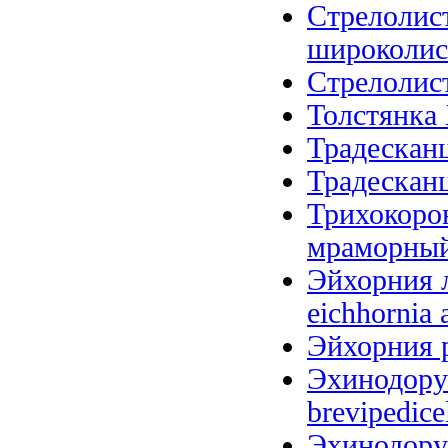
Стрелолис
широколистн
Стрелолист 
Толстянка 
Традесканц
Традесканц
Трихокоро
мраморный (
Эйхорния л
eichhornia 
Эйхорния р
Эхинодорус
brevipedice
Эхинодорус