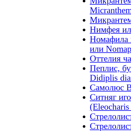
Микрантем
Micranthem
Микрантем
Нимфея ил
Номафила п
или Nomaph
Оттелия ча
Пеплис, бу
Didiplis di
Самолюс Ва
Ситняг иго
(Eleocharis 
Стрелолист
Стрелолист