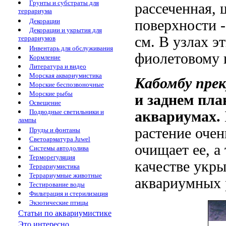
Грунты и субстраты для
рассеченная,
террариума
Декорации
поверхности -
Декорации и укрытия для
см. В узлах э
террариумов
Инвентарь для обслуживания
фиолетовому 
Кормление
Литература и видео
Морская аквариумистика
Кабомбу пре
Морские беспозвоночные
Морские рыбы
и заднем пла
Освещение
Подводные светильники и
аквариумах.
лампы
растение оче
Пруды и фонтаны
Светоарматура Juwel
очищает ее, а
Системы автодолива
Терморегуляция
качестве укр
Террариумистика
Террариумные животные
аквариумных 
Тестирование воды
Фильтрация и стерилизация
Экзотические птицы
Статьи по аквариумистике
Это интересно...