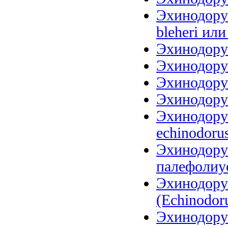
Эхинодорус
bleheri или
Эхинодорус
Эхинодорус
Эхинодорус
Эхинодорус
Эхинодорус
echinodoru
Эхинодору
палефолиус
Эхинодору
(Echinodoru
Эхинодору