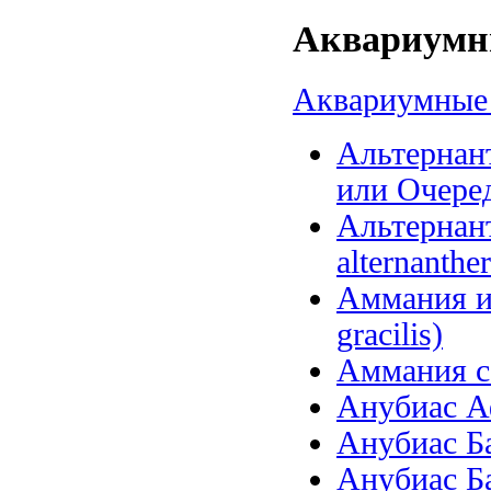
Аквариумны
Аквариумные 
Альтернант
или Очеред
Альтернанте
alternanther
Аммания и
gracilis)
Аммания се
Анубиас Аф
Анубиас Бар
Анубиас Бар