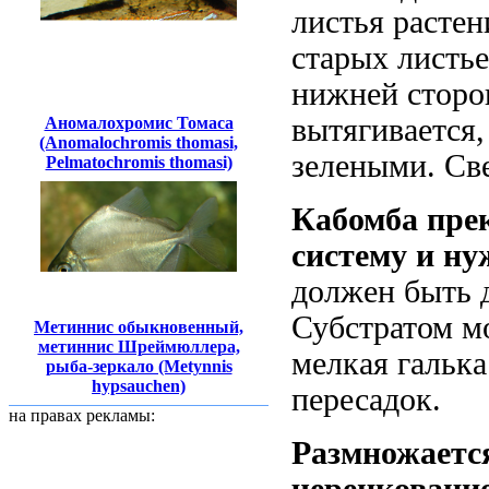
листья растен
старых листье
нижней сторон
вытягивается,
Аномалохромис Томаса
(Anomalochromis thomasi,
зелеными. Све
Pelmatochromis thomasi)
Кабомба пре
систему и ну
должен быть 
Субстратом м
Метиннис обыкновенный,
метиннис Шреймюллера,
мелкая гальк
рыба-зеркало (Metynnis
hypsauchen)
пересадок.
на правах рекламы:
Размножаетс