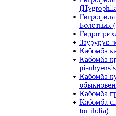
(Hygrophila
Гигрофила
Болотник (
Гидротрихе
Заурурус п
Кабомба ка
Кабомба к
piauhyensis
Кабомба ку
обыкновенн
Кабомба пр
Кабомба сп
tortifolia)