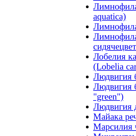
Лимнофила 
aquatica)
Лимнофила 
Лимнофила
сидячецветк
Лобелия ка
(Lobelia car
Людвигия б
Людвигия б
"green")
Людвигия д
Майака речн
Марсилия ч