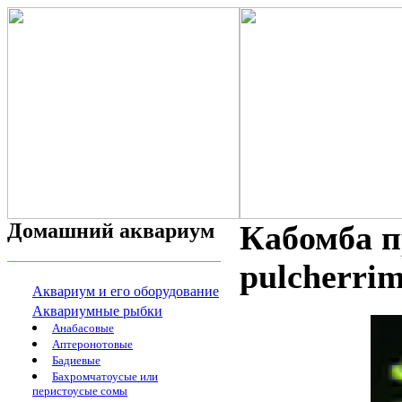
Домашний аквариум
Кабомба 
pulcherrim
Аквариум и его оборудование
Аквариумные рыбки
Анабасовые
Аптеронотовые
Бадиевые
Бахромчатоусые или
перистоусые сомы