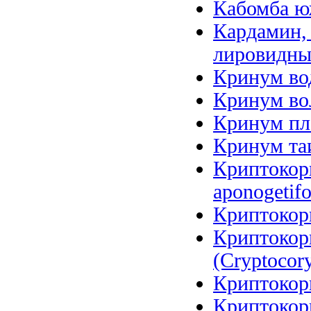
Кабомба юж
Кардамин, 
лировидный
Кринум вод
Кринум вол
Кринум пл
Кринум таи
Криптокори
aponogetifo
Криптокори
Криптокор
(Cryptocory
Криптокори
Криптокори