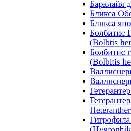
Барклайя д
Бликса Обер
Бликса япо
Болбитис Г
(Bolbtis hen
Болбитис 
(Bolbitis he
Валлиснерия
Валлиснерия
Гетерантера
Гетерантер
Heteranther
Гигрофила
(Hygrophila