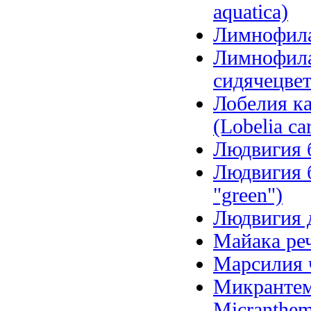
aquatica)
Лимнофила 
Лимнофила
сидячецветк
Лобелия ка
(Lobelia car
Людвигия б
Людвигия б
"green")
Людвигия д
Майака речн
Марсилия ч
Микрантем
Micranthem