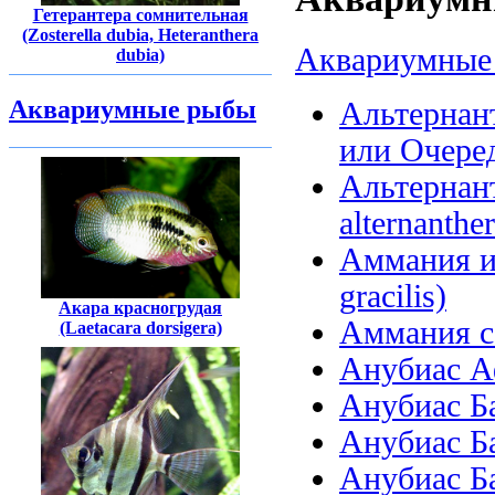
Гетерантера сомнительная
(Zosterella dubia, Heteranthera
Аквариумные 
dubia)
Аквариумные рыбы
Альтернант
или Очеред
Альтернанте
alternanther
Аммания и
gracilis)
Акара красногрудая
Аммания се
(Laetacara dorsigera)
Анубиас Аф
Анубиас Бар
Анубиас Бар
Анубиас Ба