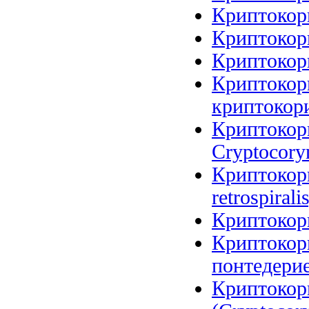
Криптокори
Криптокори
Криптокори
Криптокори
криптокори
Криптокори
Cryptocoryn
Криптокори
retrospirali
Криптокори
Криптокор
понтедерие
Криптокор