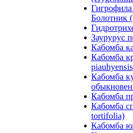
Гигрофила
Болотник (
Гидротрихе
Заурурус п
Кабомба ка
Кабомба к
piauhyensis
Кабомба ку
обыкновенн
Кабомба пр
Кабомба сп
tortifolia)
Кабомба юж