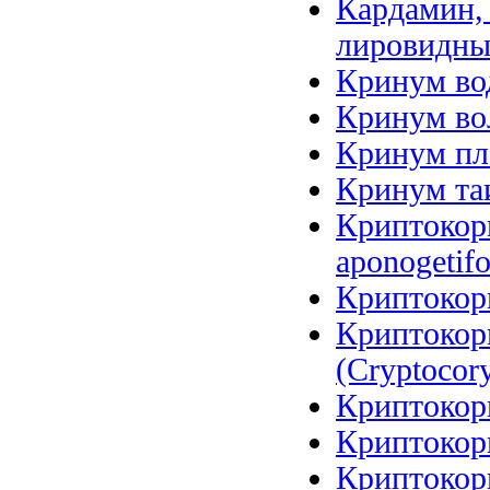
Кардамин, 
лировидный
Кринум вод
Кринум вол
Кринум пл
Кринум таи
Криптокори
aponogetifo
Криптокори
Криптокор
(Cryptocory
Криптокори
Криптокори
Криптокори