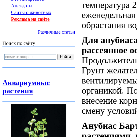
температура 
Анекдоты
Сайты о животных
еженедельная
Реклама на сайте
обрастания в
Различные статьи
Для
анубиас
Поиск по сайту
рассеянное о
Продолжительн
Грунт желате
вентилируемы
Аквариумные
органикой. П
растения
внесение корн
смену условий
Анубиас Бар
растениями
,