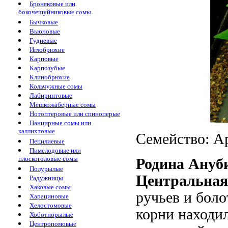
Броняковые или
бокочешуйниковые сомы
Бычковые
Вьюновые
Гудиевые
Иглобрюхие
Карповые
Карпозубые
Клинобрюхие
Кольчужные сомы
Лабиринтовые
Мешкожаберные сомы
Нотоптеровые или спиноперые
Панцирные сомы или
каллихтовые
Семейство: Ар
Пецилиевые
Пимелодовые или
плоскоголовые сомы
Родина Ануби
Полурылые
Центральна
Радужницы
Хаковые сомы
ручьев и боло
Харациновые
Хелостомовые
корни находил
Хоботнорылые
Центропомовые