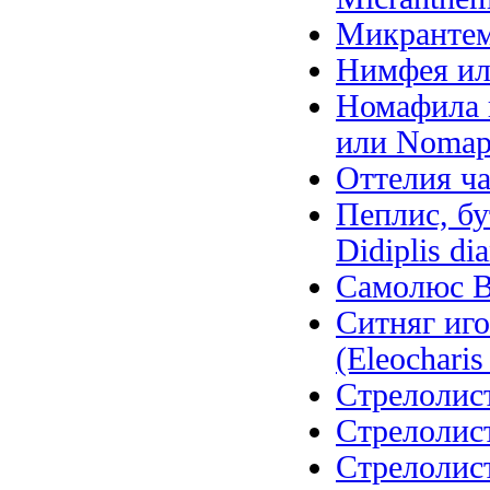
Микрантем
Нимфея ил
Номафила п
или Nomaph
Оттелия ча
Пеплис, бу
Didiplis di
Самолюс Ва
Ситняг иго
(Eleocharis 
Стрелолист
Стрелолист
Стрелолис