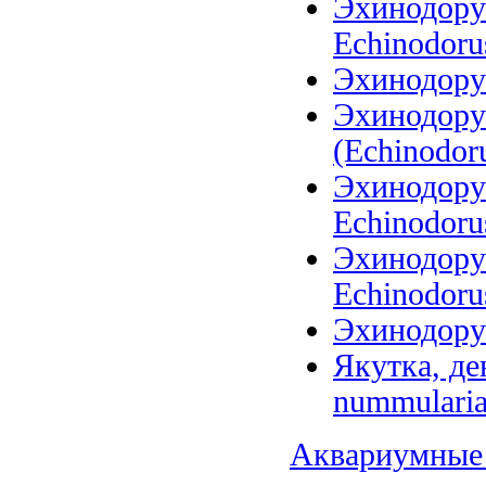
Эхинодорус
Echinodoru
Эхинодору
Эхинодору
(Echinodoru
Эхинодорус
Echinodoru
Эхинодорус
Echinodorus
Эхинодорус
Якутка, де
nummularia
Аквариумные 