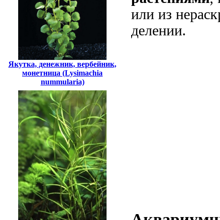
или из нерас
делении.
Якутка, денежник, вербейник,
монетница (Lysimachia
nummularia)
Аквариумны