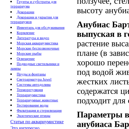
ползучее, сте
Грунты и субстраты для
террариума
высоту анубиа
Декорации
Декорации и укрытия для
террариумов
Анубиас Барт
Инвентарь для обслуживания
выпуская в г
Кормление
Литература и видео
растение выс
Морская аквариумистика
Морские беспозвоночные
плане (в зави
Морские рыбы
Освещение
хорошо перен
Подводные светильники и
лампы
под водой жи
Пруды и фонтаны
жестких листь
Светоарматура Juwel
Системы автодолива
содержатся ц
Терморегуляция
Террариумистика
подходит для
Террариумные животные
Тестирование воды
Фильтрация и стерилизация
Параметры в
Экзотические птицы
Статьи по аквариумистике
анубиаса Ба
Это интересно...