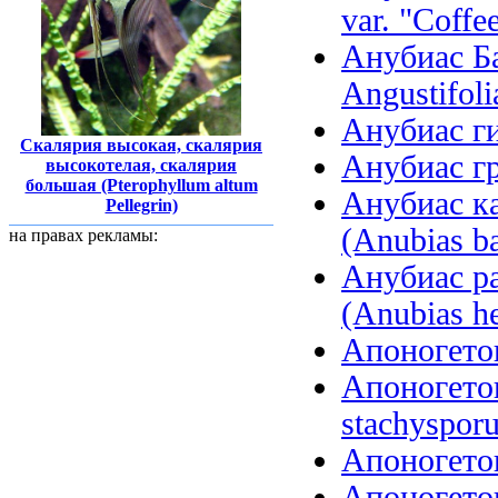
var. "Coffee
Анубиас Ба
Angustifoli
Анубиас ги
Скалярия высокая, скалярия
Анубиас гр
высокотелая, скалярия
большая (Pterophyllum altum
Анубиас ка
Pellegrin)
(Anubias ba
на правах рекламы:
Анубиас р
(Anubias he
Апоногетон
Апоногето
stachysporu
Апоногетон
Апоногетон