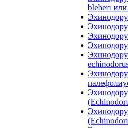
bleheri или
Эхинодорус
Эхинодорус
Эхинодорус
Эхинодорус
Эхинодорус
echinodoru
Эхинодору
палефолиус
Эхинодору
(Echinodoru
Эхинодору
(Echinodoru