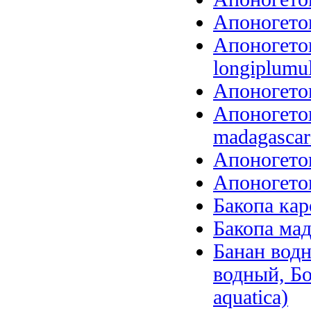
Апоногетон
Апоногето
longiplumu
Апоногетон
Апоногетон
madagascari
Апоногетон
Апоногетон
Бакопа кар
Бакопа мад
Банан вод
водный, Б
aquatica)