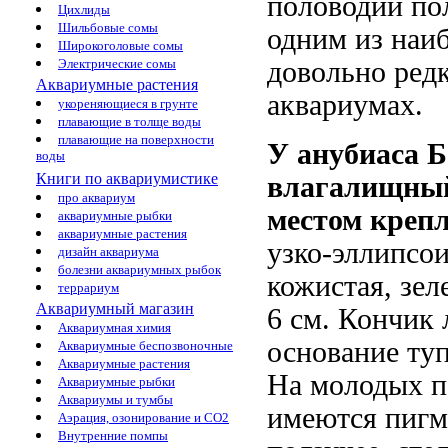
половодий по
Цихлиды
Шильбовые сомы
одним из наиб
Широкоголовые сомы
Электрические сомы
довольно ред
Аквариумные растения
аквариумах.
укореняющиеся в грунте
плавающие в толще воды
плавающие на поверхности
У анубиаса 
воды
Книги по аквариумистике
влагалищны
про аквариум
местом креп
аквариумные рыбки
аквариумные растения
узко-эллипсо
дизайн аквариума
болезни аквариумных рыбок
кожистая, зел
террариум
Аквариумный магазин
6 см. Кончик 
Аквариумная химия
основание туп
Аквариумные беспозвоночные
Аквариумные растения
На молодых п
Аквариумные рыбки
Аквариумы и тумбы
имеются пигм
Аэрация, озонирование и CO2
Внутренние помпы