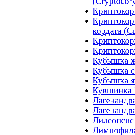
(Cryptocory
Криптокори
Криптокор
кордата (Cr
Криптокори
Криптокори
Кубышка же
Кубышка ст
Кубышка я
Кувшинка 
Лагенандра
Лагенандра
Лилеопсис б
Лимнофила 