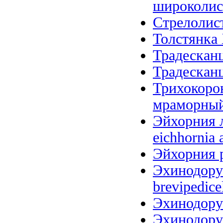
широколистн
Стрелолист 
Толстянка 
Традесканц
Традесканц
Трихокоро
мраморный (
Эйхорния л
eichhornia 
Эйхорния р
Эхинодорус
brevipedice
Эхинодорус
Эхинодорус