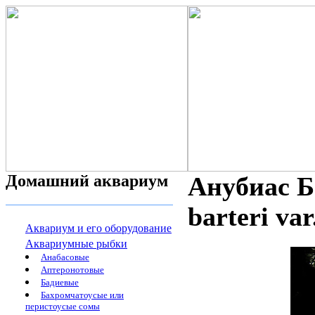
Домашний аквариум
Анубиас Б
barteri var
Аквариум и его оборудование
Аквариумные рыбки
Анабасовые
Аптеронотовые
Бадиевые
Бахромчатоусые или
перистоусые сомы