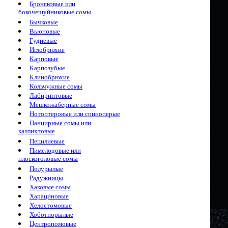
Броняковые или
бокочешуйниковые сомы
Бычковые
Вьюновые
Гудиевые
Иглобрюхие
Карповые
Карпозубые
Клинобрюхие
Кольчужные сомы
Лабиринтовые
Мешкожаберные сомы
Нотоптеровые или спиноперые
Панцирные сомы или
каллихтовые
Пецилиевые
Пимелодовые или
плоскоголовые сомы
Полурылые
Радужницы
Хаковые сомы
Харациновые
Хелостомовые
Хоботнорылые
Центропомовые