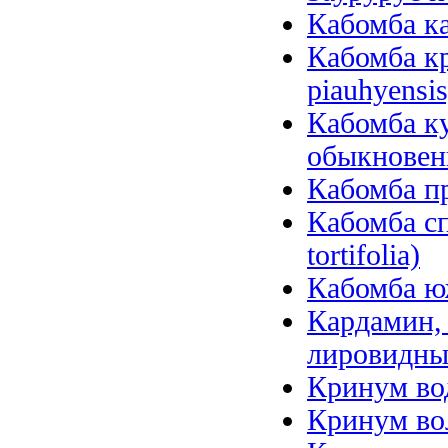
Кабомба ка
Кабомба к
piauhyensis
Кабомба ку
обыкновенн
Кабомба пр
Кабомба сп
tortifolia)
Кабомба юж
Кардамин, 
лировидный
Кринум вод
Кринум вол