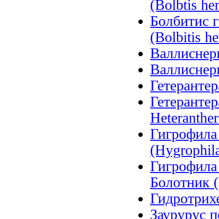
(Bolbtis hen
Болбитис 
(Bolbitis he
Валлиснерия
Валлиснерия
Гетерантера
Гетерантер
Heteranther
Гигрофила
(Hygrophila
Гигрофила
Болотник (
Гидротрихе
Заурурус п