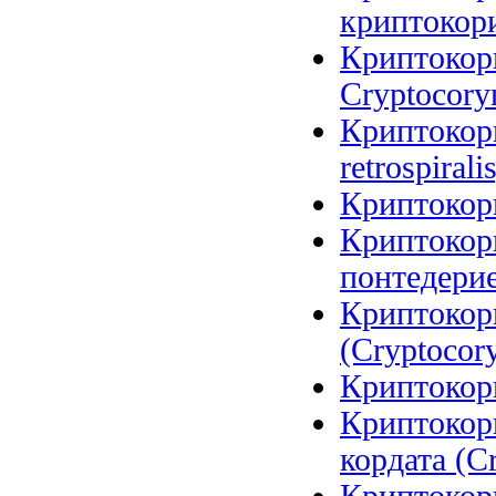
криптокори
Криптокори
Cryptocoryn
Криптокори
retrospirali
Криптокори
Криптокор
понтедерие
Криптокор
(Cryptocory
Криптокори
Криптокор
кордата (Cr