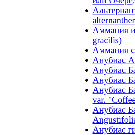
или Очеред
Альтернанте
alternanther
Аммания и
gracilis)
Аммания се
Анубиас Аф
Анубиас Бар
Анубиас Бар
Анубиас Ба
var. "Coffee
Анубиас Ба
Angustifoli
Анубиас ги