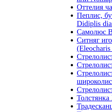
Оттелия ча
Пеплис, бу
Didiplis di
Самолюс Ва
Ситняг иго
(Eleocharis 
Стрелолист
Стрелолист
Стрелолис
широколистн
Стрелолист 
Толстянка 
Традесканц