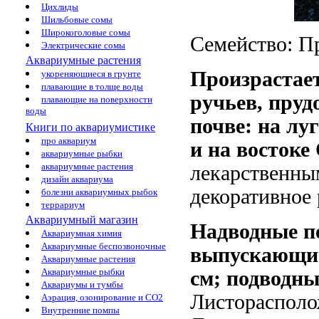
Цихлиды
Шильбовые сомы
Широкоголовые сомы
Семейство: П
Электрические сомы
Аквариумные растения
Произрастает
укореняющиеся в грунте
плавающие в толще воды
ручьев, пруд
плавающие на поверхности
воды
почве: на лу
Книги по аквариумистике
про аквариум
и на востоке
аквариумные рыбки
аквариумные растения
лекарственны
дизайн аквариума
декоративное 
болезни аквариумных рыбок
террариум
Аквариумный магазин
Надводные по
Аквариумная химия
Аквариумные беспозвоночные
выпускающие
Аквариумные растения
Аквариумные рыбки
см; подводны
Аквариумы и тумбы
Листорасполо
Аэрация, озонирование и CO2
Внутренние помпы