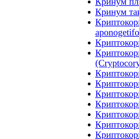
Кринум пл
Кринум таи
Криптокори
aponogetifo
Криптокори
Криптокор
(Cryptocory
Криптокори
Криптокори
Криптокори
Криптокори
Криптокори
Криптокори
Криптокори