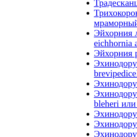
Традесканц
Трихокоро
мраморный (
Эйхорния л
eichhornia 
Эйхорния р
Эхинодорус
brevipedice
Эхинодорус
Эхинодорус
bleheri или
Эхинодорус
Эхинодорус
Эхинодорус