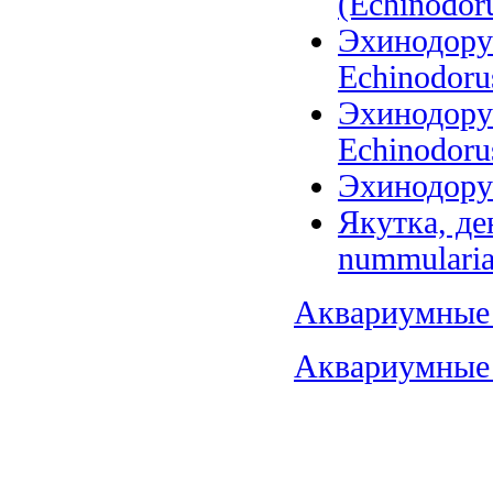
(Echinodoru
Эхинодорус
Echinodoru
Эхинодорус
Echinodorus
Эхинодорус
Якутка, де
nummularia
Аквариумные 
Аквариумные 