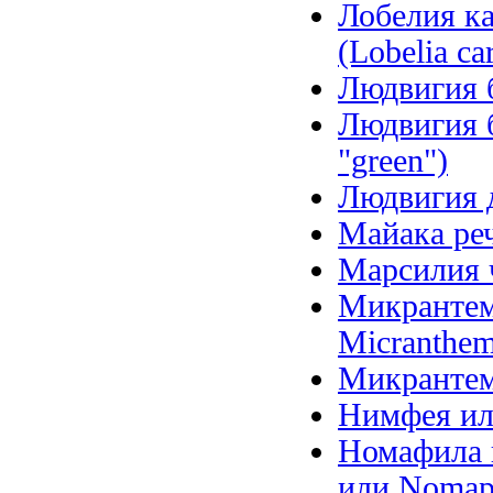
Лобелия ка
(Lobelia car
Людвигия б
Людвигия б
"green")
Людвигия д
Майака речн
Марсилия ч
Микрантем
Micranthem
Микрантем
Нимфея ил
Номафила п
или Nomaph