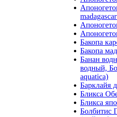
Апоногетон
madagascari
Апоногетон
Апоногетон
Бакопа кар
Бакопа мад
Банан вод
водный, Б
aquatica)
Барклайя д
Бликса Обер
Бликса япо
Болбитис Г