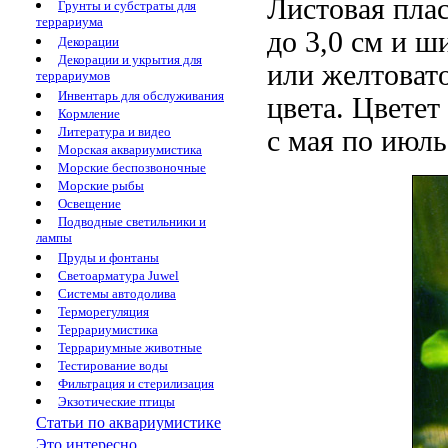
Листовая пла
Грунты и субстраты для
террариума
до 3,0 см и ш
Декорации
Декорации и укрытия для
или желтовато
террариумов
Инвентарь для обслуживания
цвета. Цвете
Кормление
Литература и видео
с мая по июль
Морская аквариумистика
Морские беспозвоночные
Морские рыбы
Освещение
Подводные светильники и
лампы
Пруды и фонтаны
Светоарматура Juwel
Системы автодолива
Терморегуляция
Террариумистика
Террариумные животные
Тестирование воды
Фильтрация и стерилизация
Экзотические птицы
Статьи по аквариумистике
Это интересно...