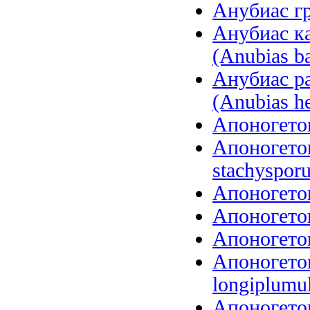
Анубиас гр
Анубиас ка
(Anubias ba
Анубиас р
(Anubias he
Апоногетон
Апоногето
stachysporu
Апоногетон
Апоногетон
Апоногетон
Апоногето
longiplumu
Апоногетон