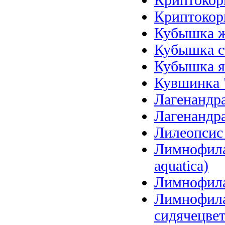
Криптокори
Криптокори
Кубышка же
Кубышка ст
Кубышка я
Кувшинка 
Лагенандра
Лагенандра
Лилеопсис б
Лимнофила 
aquatica)
Лимнофила 
Лимнофила
сидячецветк