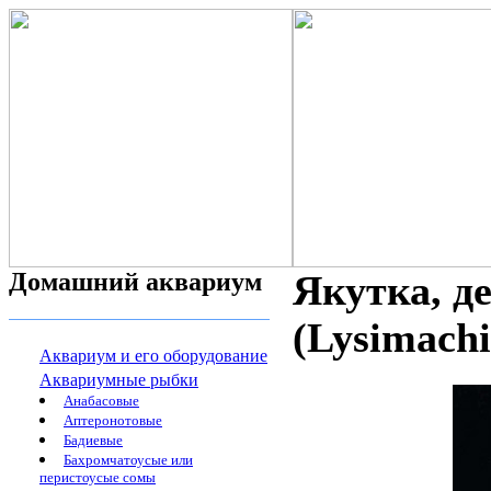
Домашний аквариум
Якутка, д
(Lysimach
Аквариум и его оборудование
Аквариумные рыбки
Анабасовые
Аптеронотовые
Бадиевые
Бахромчатоусые или
перистоусые сомы