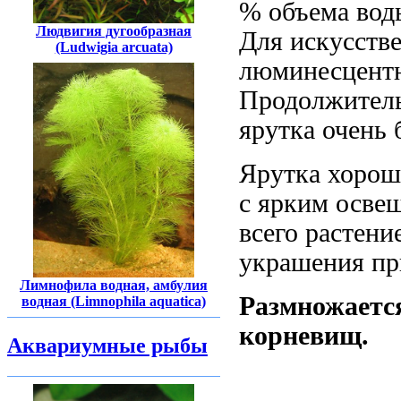
% объема вод
Людвигия дугообразная
Для искусств
(Ludwigia arcuata)
люминесцентн
Продолжительн
ярутка очень 
Ярутка хорош
с ярким осве
всего растени
украшения пр
Лимнофила водная, амбулия
Размножается
водная (Limnophila aquatica)
корневищ.
Аквариумные рыбы