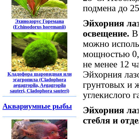
подмена до 2
Эйхорния лаз
Эхинодорус Горемана
(Echinodorus horemanii)
освещение.
В 
можно исполь
мощностью 0,
не менее 12 ч
Эйхорния лаз
Кладофора шаровидная или
эгагропила (Cladophora
грунтовых и 
aegagropila, Aegagropila
sauteri, Cladophora sauteri)
углекислого га
Аквариумные рыбы
Эйхорния ла
стебля
и отде