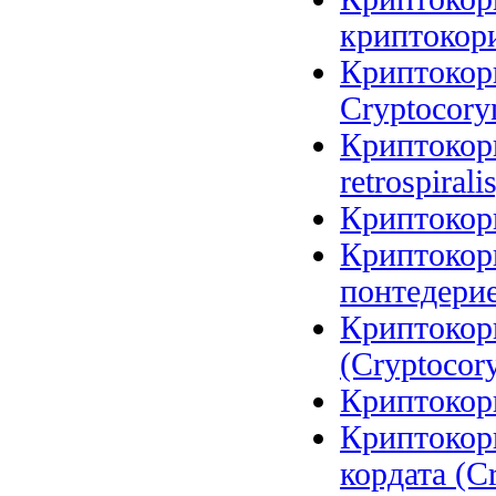
криптокори
Криптокори
Cryptocoryn
Криптокори
retrospirali
Криптокори
Криптокор
понтедерие
Криптокор
(Cryptocory
Криптокори
Криптокор
кордата (Cr