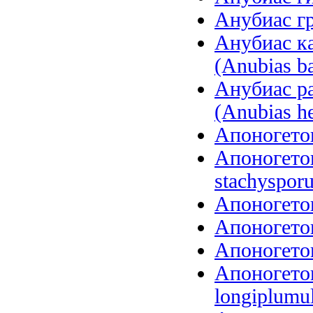
Анубиас гр
Анубиас ка
(Anubias ba
Анубиас р
(Anubias he
Апоногетон
Апоногето
stachysporu
Апоногетон
Апоногетон
Апоногетон
Апоногето
longiplumu