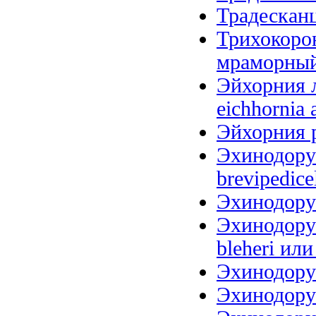
Традесканц
Трихокоро
мраморный (
Эйхорния л
eichhornia 
Эйхорния р
Эхинодорус
brevipedice
Эхинодорус
Эхинодорус
bleheri или
Эхинодорус
Эхинодорус