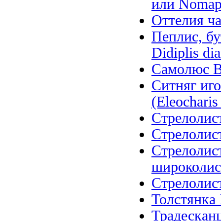
или Nomaph
Оттелия ча
Пеплис, бу
Didiplis di
Самолюс Ва
Ситняг иго
(Eleocharis 
Стрелолист
Стрелолист
Стрелолис
широколистн
Стрелолист 
Толстянка 
Традесканц