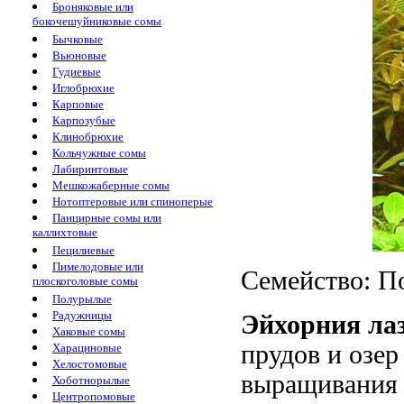
Броняковые или
бокочешуйниковые сомы
Бычковые
Вьюновые
Гудиевые
Иглобрюхие
Карповые
Карпозубые
Клинобрюхие
Кольчужные сомы
Лабиринтовые
Мешкожаберные сомы
Нотоптеровые или спиноперые
Панцирные сомы или
каллихтовые
Пецилиевые
Пимелодовые или
Семейство: По
плоскоголовые сомы
Полурылые
Радужницы
Эйхорния ла
Хаковые сомы
прудов и озе
Харациновые
Хелостомовые
выращивания 
Хоботнорылые
Центропомовые