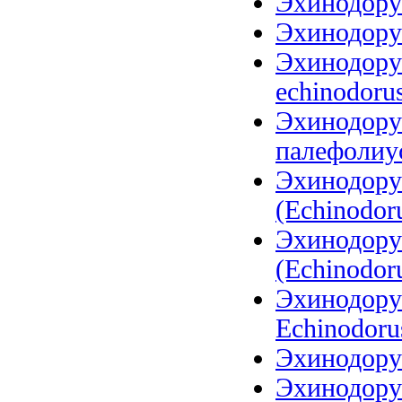
Эхинодорус
Эхинодорус
Эхинодорус
echinodoru
Эхинодору
палефолиус
Эхинодору
(Echinodoru
Эхинодору
(Echinodoru
Эхинодорус
Echinodoru
Эхинодору
Эхинодору