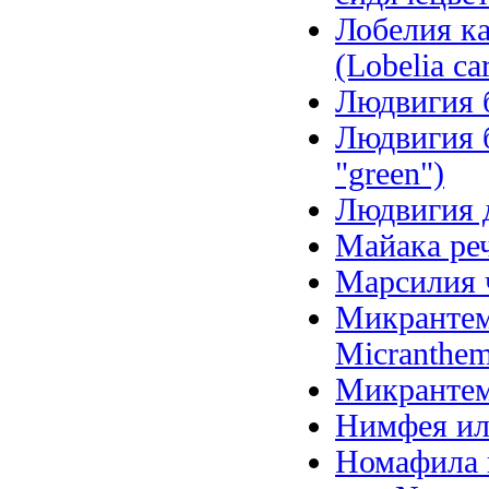
Лобелия ка
(Lobelia car
Людвигия б
Людвигия б
"green")
Людвигия д
Майака речн
Марсилия ч
Микрантем
Micranthem
Микрантем
Нимфея ил
Номафила п