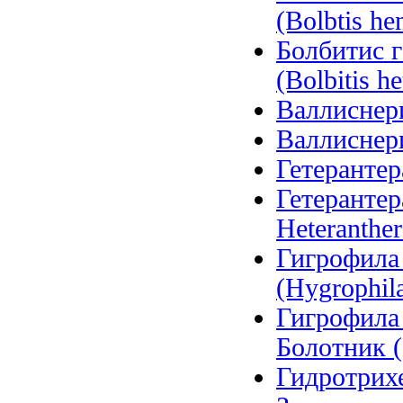
(Bolbtis hen
Болбитис 
(Bolbitis he
Валлиснерия
Валлиснерия
Гетерантера
Гетерантер
Heteranther
Гигрофила
(Hygrophila
Гигрофила
Болотник (
Гидротрихе