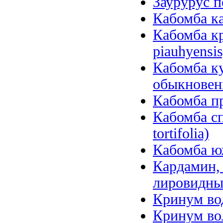
Заурурус п
Кабомба ка
Кабомба к
piauhyensis
Кабомба ку
обыкновенн
Кабомба пр
Кабомба сп
tortifolia)
Кабомба юж
Кардамин, 
лировидный
Кринум вод
Кринум вол