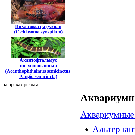
Цихлазома радужная
(Cichlasoma synspilum)
Акантофтальмус
полуопоясанный
(Acanthophthalmus semicinctus,
Pangio semicincta)
на правах рекламы:
Аквариумны
Аквариумные 
Альтернант