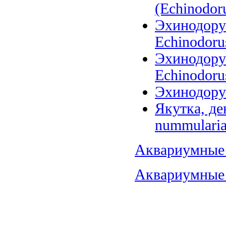
(Echinodoru
Эхинодорус
Echinodoru
Эхинодорус
Echinodorus
Эхинодорус
Якутка, де
nummularia
Аквариумные 
Аквариумные 