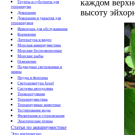
каждом верхн
Грунты и субстраты для
террариума
высоту эйхорн
Декорации
Декорации и укрытия для
террариумов
Инвентарь для обслуживания
Кормление
Литература и видео
Морская аквариумистика
Морские беспозвоночные
Морские рыбы
Освещение
Подводные светильники и
лампы
Пруды и фонтаны
Светоарматура Juwel
Системы автодолива
Терморегуляция
Террариумистика
Террариумные животные
Тестирование воды
Фильтрация и стерилизация
Экзотические птицы
Статьи по аквариумистике
Это интересно...