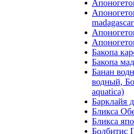
Апоногетон
Апоногетон
madagascari
Апоногетон
Апоногетон
Бакопа кар
Бакопа мад
Банан вод
водный, Б
aquatica)
Барклайя д
Бликса Обер
Бликса япо
Болбитис Г