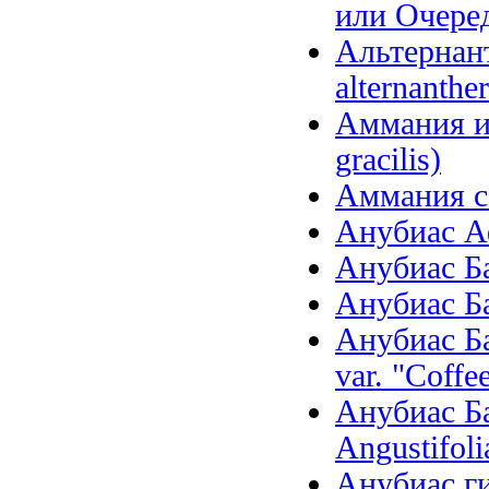
или Очеред
Альтернанте
alternanther
Аммания и
gracilis)
Аммания се
Анубиас Аф
Анубиас Бар
Анубиас Бар
Анубиас Ба
var. "Coffee
Анубиас Ба
Angustifoli
Анубиас ги