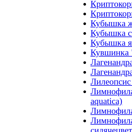
Криптокори
Криптокори
Кубышка же
Кубышка ст
Кубышка я
Кувшинка 
Лагенандра
Лагенандра
Лилеопсис б
Лимнофила 
aquatica)
Лимнофила 
Лимнофила
сидячецветк