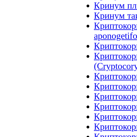
Кринум пл
Кринум таи
Криптокори
aponogetifo
Криптокори
Криптокор
(Cryptocory
Криптокори
Криптокори
Криптокори
Криптокори
Криптокори
Криптокори
Криптокори