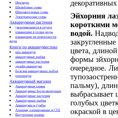
декоративных 
Цихлиды
Шильбовые сомы
Широкоголовые сомы
Эйхорния лаз
Электрические сомы
Аквариумные растения
короткими м
укореняющиеся в грунте
водой.
Надвод
плавающие в толще воды
плавающие на поверхности
закругленные 
воды
Книги по аквариумистике
цвета, длиной
про аквариум
аквариумные рыбки
формы зйхорн
аквариумные растения
очередное. Л
дизайн аквариума
болезни аквариумных рыбок
тупозаострен
террариум
Аквариумный магазин
пальму), длин
Аквариумная химия
Аквариумные беспозвоночные
выбрасывает ц
Аквариумные растения
Аквариумные рыбки
голубых цветк
Аквариумы и тумбы
окраской в це
Аэрация, озонирование и CO2
Внутренние помпы