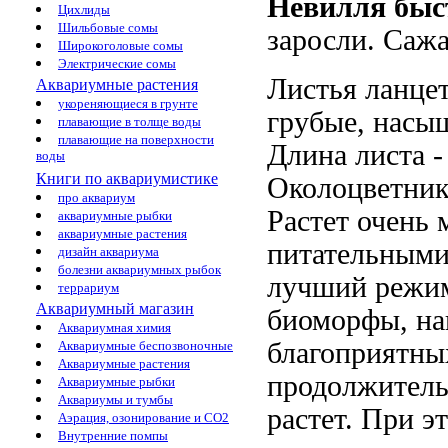
Невилля быс
Цихлиды
Шильбовые сомы
заросли. Саж
Широкоголовые сомы
Электрические сомы
Листья ланце
Аквариумные растения
укореняющиеся в грунте
грубые, насыщ
плавающие в толще воды
плавающие на поверхности
Длина листа -
воды
Книги по аквариумистике
Околоцветник
про аквариум
Растет очень 
аквариумные рыбки
аквариумные растения
питательными
дизайн аквариума
болезни аквариумных рыбок
лучший режим
террариум
Аквариумный магазин
биоморфы, на
Аквариумная химия
благоприятных
Аквариумные беспозвоночные
Аквариумные растения
продолжитель
Аквариумные рыбки
Аквариумы и тумбы
растет. При э
Аэрация, озонирование и CO2
Внутренние помпы