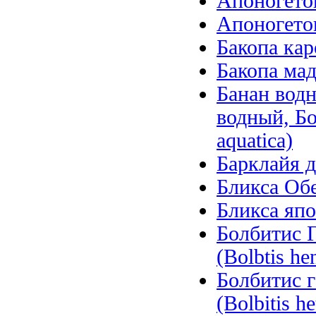
Апоногетон
Апоногетон
Бакопа кар
Бакопа мад
Банан вод
водный, Б
aquatica)
Барклайя д
Бликса Обер
Бликса япо
Болбитис Г
(Bolbtis hen
Болбитис 
(Bolbitis he