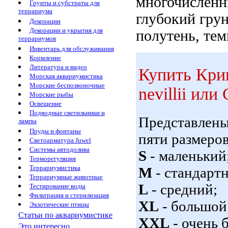
многочисленн
Грунты и субстраты для
террариума
глубокий гру
Декорации
Декорации и укрытия для
полутень, тем
террариумов
Инвентарь для обслуживания
Кормление
Литература и видео
Купить Кри
Морская аквариумистика
Морские беспозвоночные
nevillii или 
Морские рыбы
Освещение
Подводные светильники и
Представлен
лампы
Пруды и фонтаны
пяти размеров
Светоарматура Juwel
Системы автодолива
S
- маленький
Терморегуляция
Террариумистика
M
- стандарт
Террариумные животные
L
- средний;
Тестирование воды
Фильтрация и стерилизация
XL
- большой
Экзотические птицы
Статьи по аквариумистике
XXL
- очень 
Это интересно...