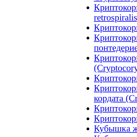
Криптокори
retrospirali
Криптокори
Криптокор
понтедерие
Криптокор
(Cryptocory
Криптокори
Криптокор
кордата (Cr
Криптокори
Криптокори
Кубышка же