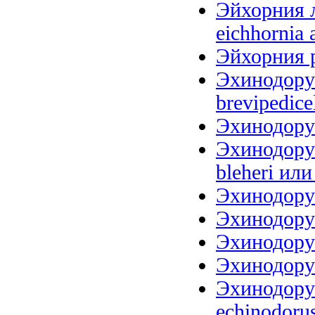
Эйхорния л
eichhornia 
Эйхорния р
Эхинодорус
brevipedice
Эхинодорус
Эхинодорус
bleheri или
Эхинодорус
Эхинодорус
Эхинодорус
Эхинодорус
Эхинодорус
echinodoru