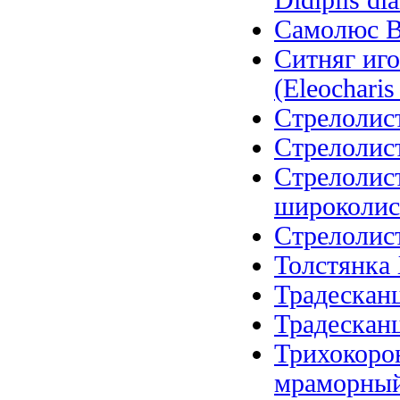
Didiplis di
Самолюс Ва
Ситняг иго
(Eleocharis 
Стрелолист
Стрелолист
Стрелолис
широколистн
Стрелолист 
Толстянка 
Традесканц
Традесканц
Трихокоро
мраморный (