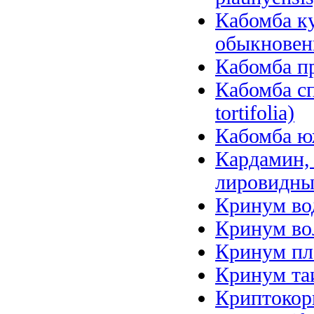
Кабомба ку
обыкновенн
Кабомба пр
Кабомба сп
tortifolia)
Кабомба юж
Кардамин, 
лировидный
Кринум вод
Кринум вол
Кринум пл
Кринум таи
Криптокори