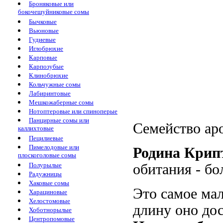
Броняковые или
бокочешуйниковые сомы
Бычковые
Вьюновые
Гудиевые
Иглобрюхие
Карповые
Карпозубые
Клинобрюхие
Кольчужные сомы
Лабиринтовые
Мешкожаберные сомы
Нотоптеровые или спиноперые
Панцирные сомы или
Семейство ар
каллихтовые
Пецилиевые
Пимелодовые или
Родина Крип
плоскоголовые сомы
Полурылые
обитания - б
Радужницы
Хаковые сомы
Это самое мал
Харациновые
Хелостомовые
длину оно дос
Хоботнорылые
Центропомовые