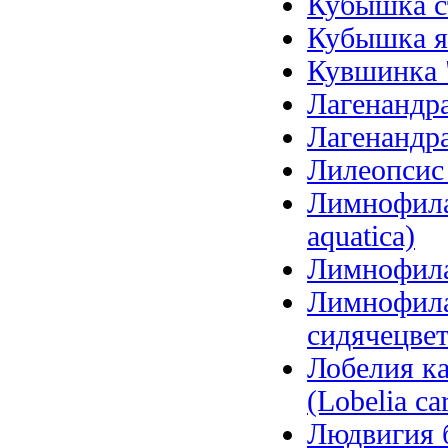
Кубышка ст
Кубышка я
Кувшинка 
Лагенандра
Лагенандра
Лилеопсис б
Лимнофила 
aquatica)
Лимнофила 
Лимнофила
сидячецветк
Лобелия ка
(Lobelia car
Людвигия б