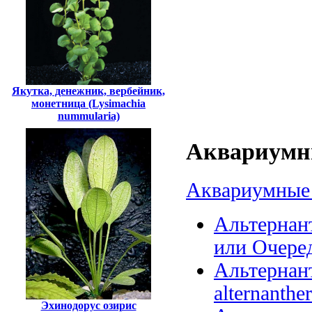
Якутка, денежник, вербейник,
монетница (Lysimachia
nummularia)
Аквариумны
Аквариумные 
Альтернант
или Очеред
Альтернанте
alternanther
Эхинодорус озирис