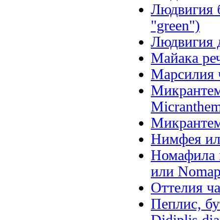
Людвигия б
"green")
Людвигия д
Майака речн
Марсилия ч
Микрантем
Micranthem
Микрантем
Нимфея ил
Номафила п
или Nomaph
Оттелия ча
Пеплис, бу