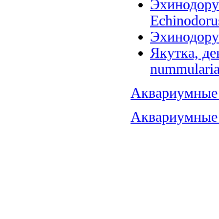
Эхинодорус
Echinodorus
Эхинодорус
Якутка, де
nummularia
Аквариумные 
Аквариумные 