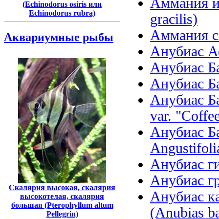
Аммания и
(Echinodorus osiris или
Echinodorus rubra)
gracilis)
Аммания се
Аквариумные рыбы
Анубиас Аф
Анубиас Бар
Анубиас Бар
Анубиас Ба
var. "Coffee
Анубиас Ба
Angustifoli
Анубиас ги
Анубиас гр
Скалярия высокая, скалярия
Анубиас ка
высокотелая, скалярия
большая (Pterophyllum altum
(Anubias ba
Pellegrin)