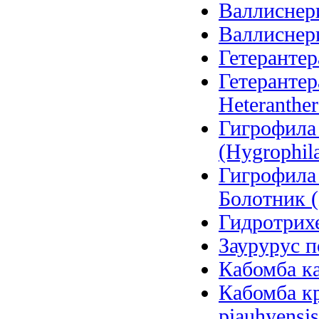
Валлиснерия
Валлиснерия
Гетерантера
Гетерантер
Heteranther
Гигрофила
(Hygrophila
Гигрофила
Болотник (
Гидротрихе
Заурурус п
Кабомба ка
Кабомба к
piauhyensis