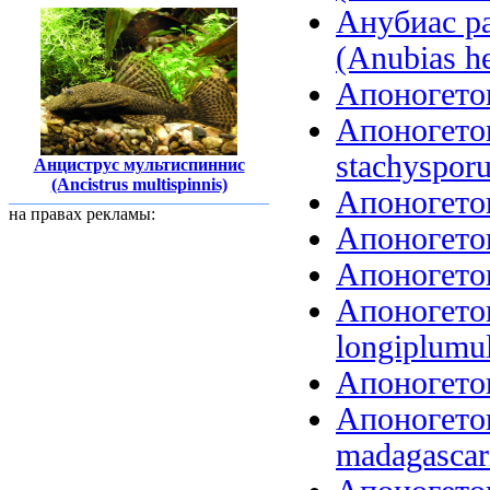
Анубиас р
(Anubias he
Апоногетон
Апоногето
stachysporu
Анциструс мультиспиннис
(Ancistrus multispinnis)
Апоногетон
на правах рекламы:
Апоногетон
Апоногетон
Апоногето
longiplumu
Апоногетон
Апоногетон
madagascari