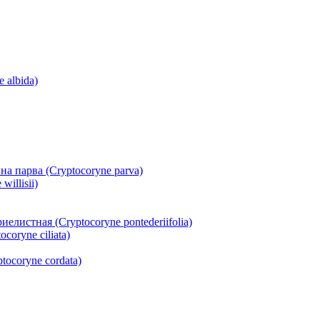
 albida)
а парва (Cryptocoryne parva)
illisii)
истная (Cryptocoryne pontederiifolia)
oryne ciliata)
ocoryne cordata)