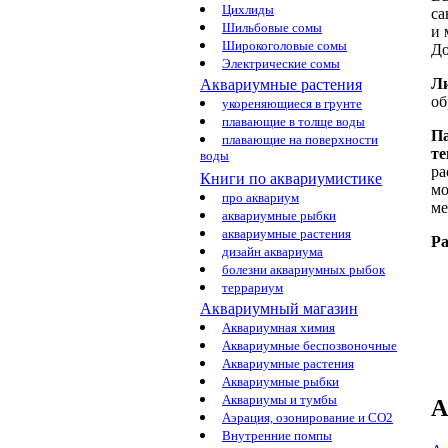
Цихлиды
са
Шильбовые сомы
и 
Широкоголовые сомы
До
Электрические сомы
Ли
Аквариумные растения
об
укореняющиеся в грунте
плавающие в толще воды
Па
плавающие на поверхности
т
воды
ра
Книги по аквариумистике
мо
про аквариум
ме
аквариумные рыбки
аквариумные растения
Ра
дизайн аквариума
болезни аквариумных рыбок
террариум
Аквариумный магазин
Аквариумная химия
Аквариумные беспозвоночные
Аквариумные растения
Аквариумные рыбки
Аквариумы и тумбы
А
Аэрация, озонирование и CO2
Внутренние помпы