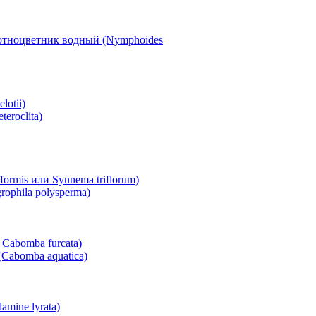
отноцветник водный (Nymphoides
lotii)
eroclita)
ormis или Synnema triflorum)
ophila polysperma)
 Cabomba furcata)
Cabomba aquatica)
mine lyrata)