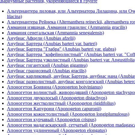
вариумные растения, укореняющиеся в грунте
Альтернантера лиловая, или Альтернатера Лилацина, или Оч
lilacina)
Альтернантера Рейнека (Alternanthera reineckii, alternanthera ros
Аммания изящная, Аммания грацилис (Ammannia gracilis)
Аммания сенегальская (Ammannia senegalensis)
Анубиас Афцели (Anubias afzelii)
Анубиас Бартера (Anubias barteri var. barteri)
Анубиас Бартера "Глабра" (Anubias barteri var. glabra)
Анубиас Бартера "кофейнолистный" (Anubias barteri var. "Coffe
Анубиас Бартера узколистный (Anubias barteri var. Angustifolia
Анубиас гигантский (Anubias gigantea)
Анубиас грациозный (Anubias gracilis)
Анубиас карликовый, анубиас Бартера, анубиас нана (Anubias b
Анубиас разнолистный, анубиас конголезский (Anubias heteroph
Апоногетон Боивина (Aponogeton boivinianus)
Апоногетон волнистый, живородящий (Aponogeton stachysporu
Апоногетон двуколосый (Aponogeton distachyos)
Апоногетон жестколистный (Aponogeton rigidifolius)
Апоногетон Капурони (Aponogeton capuronii)
Апоногетон кожистолистный (Aponogeton longiplumulosus)
Апоногетон курчавый (Aponogeton crispus)
Апоногетон мадагаскарский, сетчатый (Aponogeton madagascarie
Апоногетон удлиненный (Aponogeton elongatus)