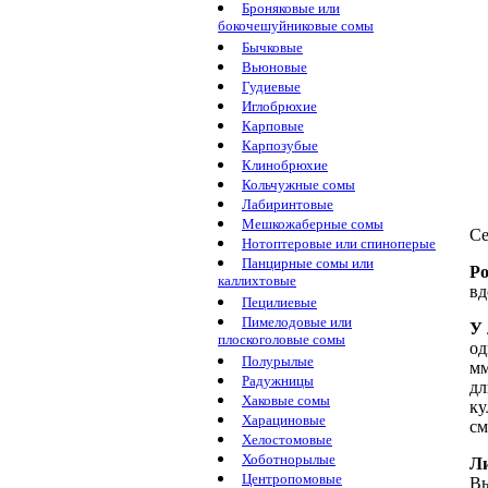
Броняковые или
бокочешуйниковые сомы
Бычковые
Вьюновые
Гудиевые
Иглобрюхие
Карповые
Карпозубые
Клинобрюхие
Кольчужные сомы
Лабиринтовые
Мешкожаберные сомы
Се
Нотоптеровые или спиноперые
Панцирные сомы или
Ро
каллихтовые
вд
Пецилиевые
Пимелодовые или
У 
плоскоголовые сомы
од
Полурылые
мм
Радужницы
дл
Хаковые сомы
ку
Харациновые
см
Хелостомовые
Хоботнорылые
Ли
Центропомовые
Вы