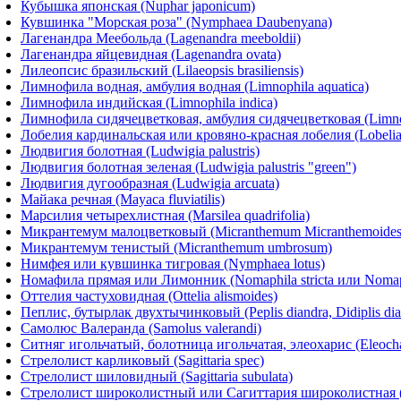
Кубышка японская (Nuphar japonicum)
Кувшинка "Морская роза" (Nymphaea Daubenyana)
Лагенандра Меебольда (Lagenandra meeboldii)
Лагенандра яйцевидная (Lagenandra ovata)
Лилеопсис бразильский (Lilaeopsis brasiliensis)
Лимнофила водная, амбулия водная (Limnophila aquatica)
Лимнофила индийская (Limnophila indica)
Лимнофила сидячецветковая, амбулия сидячецветковая (Limnophi
Лобелия кардинальская или кровяно-красная лобелия (Lobelia c
Людвигия болотная (Ludwigia palustris)
Людвигия болотная зеленая (Ludwigia palustris "green")
Людвигия дугообразная (Ludwigia arcuata)
Майака речная (Mayaca fluviatilis)
Марсилия четырехлистная (Marsilea quadrifolia)
Микрантемум малоцветковый (Micranthemum Micranthemoides 
Микрантемум тенистый (Micranthemum umbrosum)
Нимфея или кувшинка тигровая (Nymphaea lotus)
Номафила прямая или Лимонник (Nomaphila stricta или Nomap
Оттелия частуховидная (Ottelia alismoides)
Пеплис, бутырлак двухтычинковый (Peplis diandra, Didiplis dia
Самолюс Валеранда (Samolus valerandi)
Ситняг игольчатый, болотница игольчатая, элеохарис (Eleochari
Стрелолист карликовый (Sagittaria spec)
Стрелолист шиловидный (Sagittaria subulata)
Стрелолист широколистный или Сагиттария широколистная (Sag