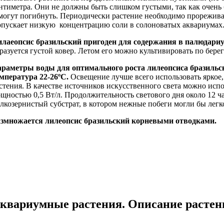
нтиметра. Они не должны быть слишком густыми, так как очень
могут погибнуть. Периодически растение необходимо прореживат
пускает низкую концентрацию соли в солоноватых аквариумах
лаеопсис бразильский пригоден для содержания в палюдари
разуется густой ковер. Летом его можно культивировать по бере
раметры воды для оптимального роста лилеопсиса бразильско
емпература
22-26ºC.
Освещение лучше всего использовать яркое,
стения. В качестве источников искусственного света можно ис
щностью 0,5 Вт/л. Продолжительность светового дня около 12 ча
лкозернистый субстрат, в котором нежные побеги могли бы легк
змножается лилеопсис бразильский
корневыми отводками
.
квариумные растения. Описание растен