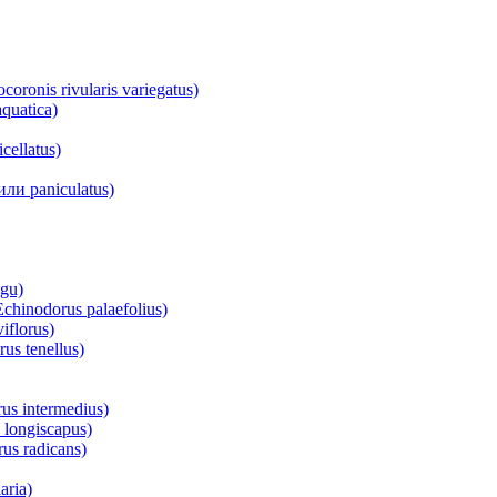
onis rivularis variegatus)
quatica)
ellatus)
ли paniculatus)
ngu)
inodorus palaefolius)
florus)
s tenellus)
s intermedius)
longiscapus)
us radicans)
ria)