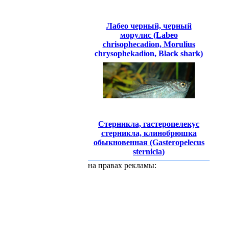
Лабео черный, черный
морулис (Labeo
chrisophecadion, Morulius
chrysophekadion, Black shark)
Стерникла, гастеропелекус
стерникла, клинобрюшка
обыкновенная (Gasteropelecus
sternicla)
на правах рекламы: