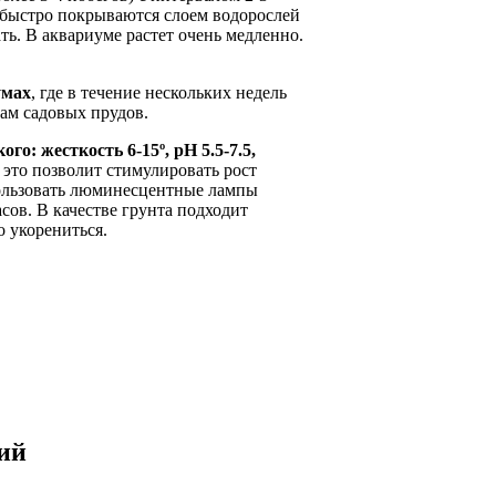
 быстро покрываются слоем водорослей
ь. В аквариуме растет очень медленно.
.
умах
, где в течение нескольких недель
гам садовых прудов.
го: жесткость 6-15º
, pH
5.5-7.5,
 это позволит стимулировать рост
пользовать люминесцентные лампы
сов. В качестве грунта подходит
о укорениться.
ий