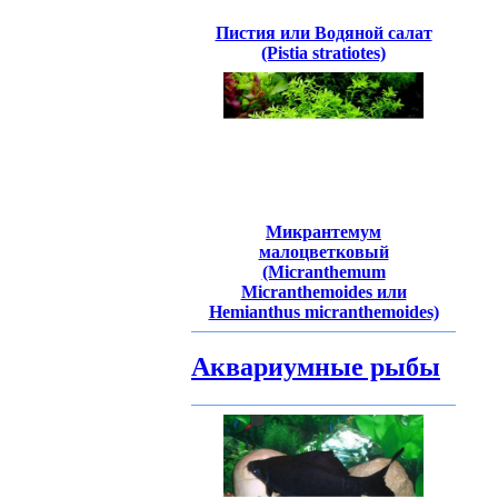
Пистия или Водяной салат
(Pistia stratiotes)
Микрантемум
малоцветковый
(Micranthemum
Micranthemoides или
Hemianthus micranthemoides)
Аквариумные рыбы