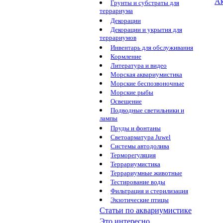
Ак
Грунты и субстраты для
террариума
Декорации
Декорации и укрытия для
террариумов
Инвентарь для обслуживания
Кормление
Литература и видео
Морская аквариумистика
Морские беспозвоночные
Морские рыбы
Освещение
Подводные светильники и
лампы
Пруды и фонтаны
Светоарматура Juwel
Системы автодолива
Терморегуляция
Террариумистика
Террариумные животные
Тестирование воды
Фильтрация и стерилизация
Экзотические птицы
Статьи по аквариумистике
Это интересно...