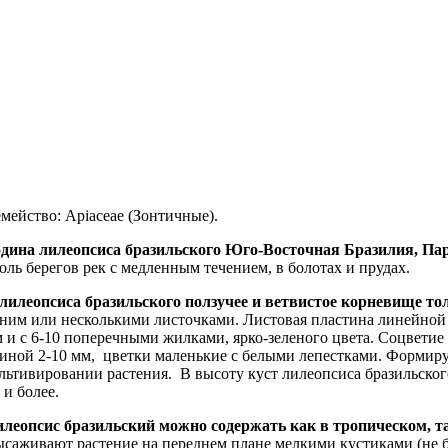
мейство: Apiaceae (Зонтичные).
дина лилеопсиса бразильского
Юго-Восточная Бразилия, Пар
оль берегов рек с медленным течением, в болотах и прудах.
лилеопсиса бразильского
ползучее и ветвистое корневище тол
ним или несколькими листочками. Листовая пластина линейной 
 и с 6-10 поперечными жилками, ярко-зеленого цвета. Соцветие
иной 2-10 мм, цветки маленькие с белыми лепестками. Формиру
льтивировании растения.
В высоту куст лилеопсиса бразильского
 и более.
леопсис бразильский можно содержать как в тропическом, т
саживают растение на переднем плане мелкими кустиками (не бо