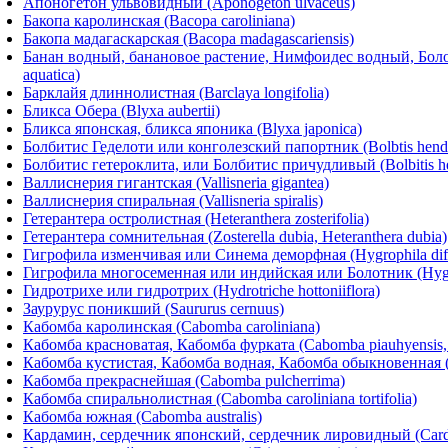
Апоногетон ульвовидный (Aponogeton ulvaceus)
Бакопа каролинская (Bасора caroliniana)
Бакопа мадагаскарская (Bacopa madagascariensis)
Банан водный, банановое растение, Нимфоидес водный, Бол
aquatica)
Барклайя длиннолистная (Barclaya longifolia)
Бликса Обера (Blyxa aubertii)
Бликса японская, бликса японика (Blyxa japonica)
Болбитис Геделоти или конголезский папортник (Bolbtis hende
Болбитис гетероклита, или Болбитис причудливый (Bolbitis het
Валлиснерия гигантская (Vallisneria gigantea)
Валлиснерия спиральная (Vallisneria spiralis)
Гетерантера остролистная (Heteranthera zosterifolia)
Гетерантера сомнительная (Zosterella dubia, Heteranthera dubia)
Гигрофила изменчивая или Синема деморфная (Hygrophila diff
Гигрофила многосеменная или индийская или Болотник (Hygr
Гидротрихе или гидротрих (Hydrotriche hottoniiflora)
Заурурус поникший (Saururus cernuus)
Кабомба каролинская (Cabomba caroliniana)
Кабомба красноватая, Кабомба фурката (Cabomba piauhyensis,
Кабомба кустистая, Кабомба водная, Кабомба обыкновенная (
Кабомба прекраснейшая (Cabomba pulcherrima)
Кабомба спиральнолистная (Cabomba caroliniana tortifolia)
Кабомба южная (Cabomba australis)
Кардамин, сердечник японский, сердечник лировидный (Carda