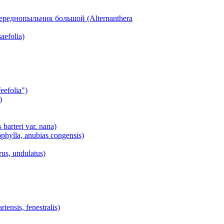
ереднопыльник большой (Alternanthera
aefolia)
efolia")
)
arteri var. nana)
ylla, anubias congensis)
s, undulatus)
nsis, fenestralis)