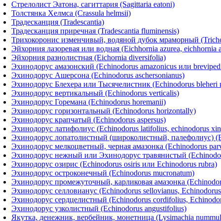
Стрелолист Эатона, сагиттария (Sagittaria eatoni)
Толстянка Хелмса (Crassula helmsii)
Традесканция (Tradescantia)
Традесканция приречная (Tradescantia fluminensis)
Трихокоронис изменчивый, водяной дубок мраморный (Trichocor
Эйхорния лазоревая или водная (Eichhornia azurea, eichhornia a
Эйхорния разнолистная (Eichornia diversifolia)
Эхинодорус амазонский (Echinodorus amazonicus или brevipedic
Эхинодорус Ашерсона (Echinodorus aschersonianus)
Эхинодорус Блехера или Тысячелистник (Echinodorus bleheri и
Эхинодорус вертикальный (Echinodorus verticalis)
Эхинодорус Горемана (Echinodorus horemanii)
Эхинодорус горизонтальный (Echinodorus horizontally)
Эхинодорус крапчатый (Echinodorus aspersus)
Эхинодорус латифолиус (Echinodorus latifolius, echinodorus xi
Эхинодорус лопатолистный (широколистный, палефолиус) (Ech
Эхинодорус мелкоцветный, черная амазонка (Echinodorus parvi
Эхинодорус нежный или Эхинодорус травянистый (Echinodoru
Эхинодорус озирис (Echinodorus osiris или Echinodorus rubra)
Эхинодорус остроконечный (Echinodorus mucronatum)
Эхинодорус промежуточный, карликовая амазонка (Echinodoru
Эхинодорус селловианус (Echinodorus sellovianus, Echinodorus 
Эхинодорус сердцелистный (Echinodorus cordifolius, Echinodor
Эхинодорус узколистный (Echinodorus angustifolius)
Якутка, денежник, вербейник, монетница (Lysimachia nummula