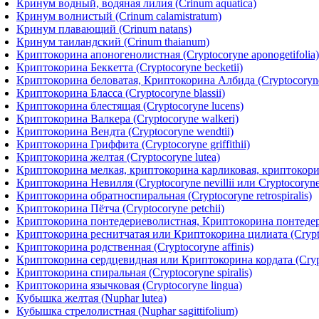
Кринум водный, водяная лилия (Crinum aquatica)
Кринум волнистый (Crinum calamistratum)
Кринум плавающий (Crinum natans)
Кринум таиландский (Crinum thaianum)
Криптокорина апоногенолистная (Cryptocoryne aponogetifolia)
Криптокорина Беккетта (Cryptocoryne becketii)
Криптокорина беловатая, Криптокорина Албида (Cryptocoryne
Криптокорина Бласса (Cryptocoryne blassii)
Криптокорина блестящая (Cryptocoryne lucens)
Криптокорина Валкера (Cryptocoryne walkeri)
Криптокорина Вендта (Cryptocoryne wendtii)
Криптокорина Гриффита (Cryptocoryne griffithii)
Криптокорина желтая (Cryptocoryne lutea)
Криптокорина мелкая, криптокорина карликовая, криптокорин
Криптокорина Невилля (Cryptocoryne nevillii или Cryptocoryne w
Криптокорина обратноспиральная (Cryptocoryne retrospiralis)
Криптокорина Пётча (Cryptocoryne petchii)
Криптокорина понтедериеволистная, Криптокорина понтедериел
Криптокорина реснитчатая или Криптокорина цилиата (Cryptoc
Криптокорина родственная (Cryptocoryne affinis)
Криптокорина сердцевидная или Криптокорина кордата (Crypt
Криптокорина спиральная (Cryptocoryne spiralis)
Криптокорина язычковая (Cryptocoryne lingua)
Кубышка желтая (Nuphar lutea)
Кубышка стрелолистная (Nuphar sagittifolium)