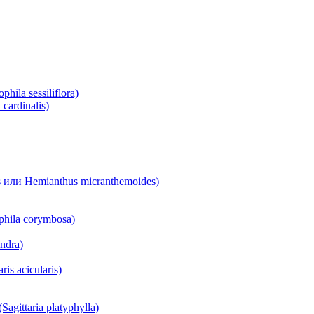
la sessiliflora)
ardinalis)
или Hemianthus micranthemoides)
hila corymbosa)
ndra)
s acicularis)
ittaria platyphylla)