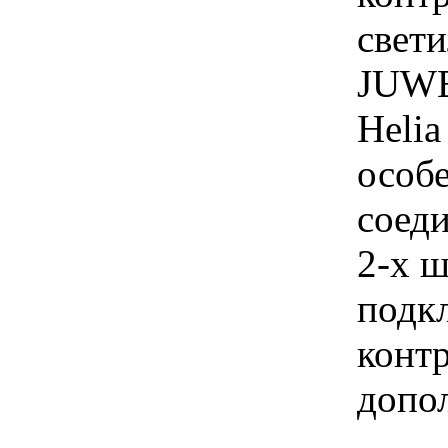
свет
JUWE
Helia
особ
соеди
2-х ш
подкл
контр
допол