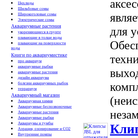
аксес
Цихлиды
Шильбовые сомы
явля
Широкоголовые сомы
Электрические сомы
Аквариумные растения
для у
укореняющиеся в грунте
плавающие в толще воды
Обес
плавающие на поверхности
воды
Книги по аквариумистике
техни
про аквариум
аквариумные рыбки
выход
аквариумные растения
дизайн аквариума
комп
болезни аквариумных рыбок
террариум
Аквариумный магазин
(неи
Аквариумная химия
Аквариумные беспозвоночные
незам
Аквариумные растения
Аквариумные рыбки
Аквариумы и тумбы
Клип
Аэрация, озонирование и CO2
Внутренние помпы