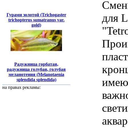
Смен
для 
Гурами золотой (Trichogaster
trichopterus sumatranus var.
gold)
"Tetr
Произ
пласт
Радужница горбатая,
крон
радужница голубая, голубая
меланотения (Melanotaenia
имею
splendida splendida)
на правах рекламы:
важн
свети
аквар