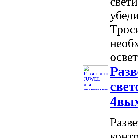
свет
убеди
Трос
необ
освет
Раз
свет
4вы
Разв
контр