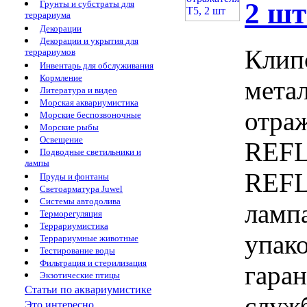
2 шт
Грунты и субстраты для
террариума
Декорации
Декорации и укрытия для
Клипс
террариумов
Инвентарь для обслуживания
Кормление
метал
Литература и видео
Морская аквариумистика
отра
Морские беспозвоночные
Морские рыбы
Освещение
REFL
Подводные светильники и
лампы
REFL
Пруды и фонтаны
Светоарматура Juwel
Системы автодолива
лампа
Терморегуляция
Террариумистика
упако
Террариумные животные
Тестирование воды
Фильтрация и стерилизация
гаран
Экзотические птицы
Статьи по аквариумистике
служ
Это интересно...