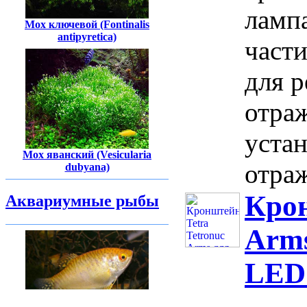
ламп
Мох ключевой (Fontinalis
antipyretica)
части
для р
отра
устан
Мох яванский (Vesicularia
отраж
dubyana)
Крон
Аквариумные рыбы
Arms
LED 