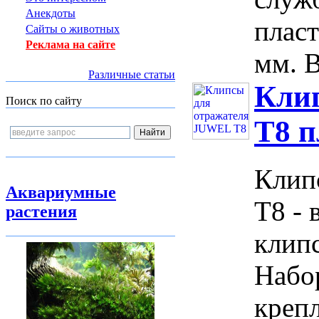
Анекдоты
плас
Сайты о животных
Реклама на сайте
мм. В
Различные статьи
Кли
Поиск по сайту
T8 
Клип
Аквариумные
Т8 -
растения
клипс
Набо
крепл