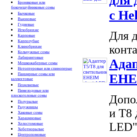
для 
Броняковые или
бокочешуйниковые сомы
с He
Бычковые
Вьюновые
Гудиевые
Иглобрюхие
Для д
Карповые
Карпозубые
конта
Клинобрюхие
Кольчужные сомы
Лабиринтовые
Адап
Мешкожаберные сомы
Нотоптеровые или спиноперые
Панцирные сомы или
EHE
каллихтовые
Пецилиевые
Пимелодовые или
Допо
плоскоголовые сомы
Полурылые
Радужницы
и Т8 
Хаковые сомы
Харациновые
LED"
Хелостомовые
Хоботнорылые
Центропомовые