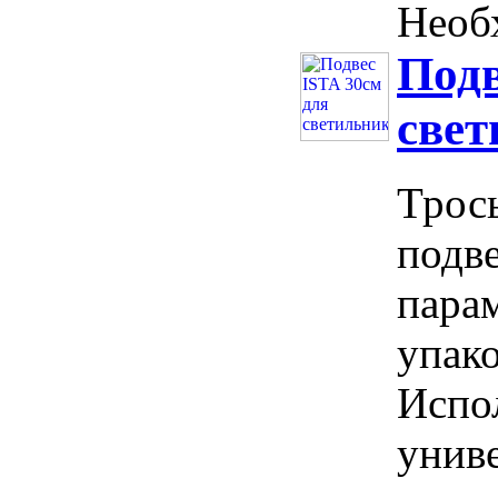
Необх
Подв
свет
Трос
подв
парам
упако
Испол
унив