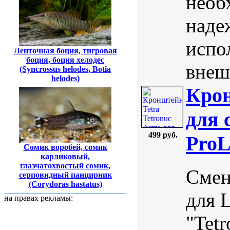
необ
наде
испо
Ленточная боция, тигровая
боция, боция хелодес
внеш
(Syncrossus helodes, Botia
helodes)
Крон
для 
499 руб.
ProL
Сомик воробей, сомик
карликовый,
глазчатохвостый сомик,
Смен
серповидный панцирник
(Corydoras hastatus)
для 
на правах рекламы:
"Tet