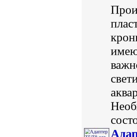
Прои
плас
крон
имею
важн
свет
аквар
Необ
состо
Адап