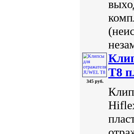
выхо
комп
(неи
незам
Кли
T8 
345 руб.
Клип
Hifl
плас
отра