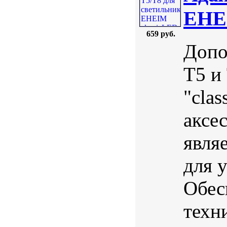
EHEI
659 руб.
Допо
Т5 и
"cla
аксе
явля
для 
Обес
техн