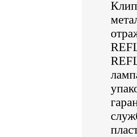
Клип
мета
отра
REF
REFL
ламп
упак
гара
служ
плас