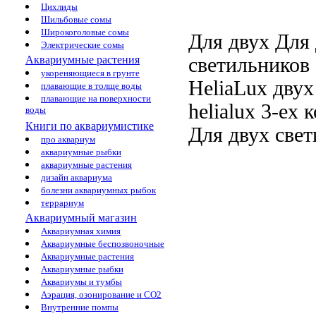
Цихлиды
Шильбовые сомы
Широкоголовые сомы
Для двух
Для 
Электрические сомы
светильников
Аквариумные растения
укореняющиеся в грунте
HeliaLux
двух
плавающие в толще воды
плавающие на поверхности
helialux
3-ех к
воды
Книги по аквариумистике
Для двух све
про аквариум
аквариумные рыбки
аквариумные растения
дизайн аквариума
болезни аквариумных рыбок
террариум
Аквариумный магазин
Аквариумная химия
Аквариумные беспозвоночные
Аквариумные растения
Аквариумные рыбки
Аквариумы и тумбы
Аэрация, озонирование и CO2
Внутренние помпы