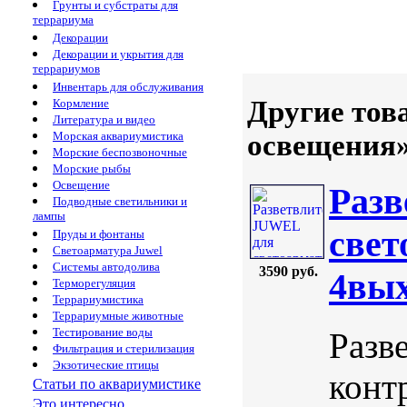
Грунты и субстраты для
террариума
Декорации
Декорации и укрытия для
террариумов
Инвентарь для обслуживания
Другие тов
Кормление
Литература и видео
освещения
Морская аквариумистика
Морские беспозвоночные
Морские рыбы
Освещение
Разв
Подводные светильники и
лампы
свет
Пруды и фонтаны
Светоарматура Juwel
Системы автодолива
3590 руб.
4вых
Терморегуляция
Террариумистика
Террариумные животные
Тестирование воды
Разв
Фильтрация и стерилизация
Экзотические птицы
конт
Статьи по аквариумистике
Это интересно...