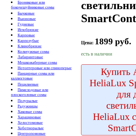
светильни
Броняковые или
бокочешуйниковые сомы
Бычковые
SmartCont
Вьюновые
Гудиевые
Иглобрюхие
Карповые
1899 руб.
Карпозубые
Цена:
Клинобрюхие
Кольчужные сомы
есть в наличии
Лабиринтовые
Мешкожаберные сомы
Нотоптеровые или спиноперые
Купить
А
Панцирные сомы или
каллихтовые
HeliaLux S
Пецилиевые
Пимелодовые или
для 
плоскоголовые сомы
Полурылые
светил
Радужницы
Хаковые сомы
HeliaLux 
Харациновые
Хелостомовые
SmartC
Хоботнорылые
Центропомовые