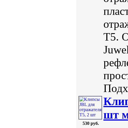
плас
отра
Т5. 
Juwe
рефл
прос
Подхо
Клип
шт м
530 руб.