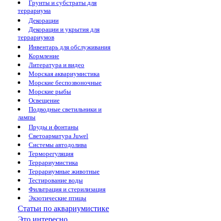
Грунты и субстраты для
террариума
Декорации
Декорации и укрытия для
террариумов
Инвентарь для обслуживания
Кормление
Литература и видео
Морская аквариумистика
Морские беспозвоночные
Морские рыбы
Освещение
Подводные светильники и
лампы
Пруды и фонтаны
Светоарматура Juwel
Системы автодолива
Терморегуляция
Террариумистика
Террариумные животные
Тестирование воды
Фильтрация и стерилизация
Экзотические птицы
Статьи по аквариумистике
Это интересно...