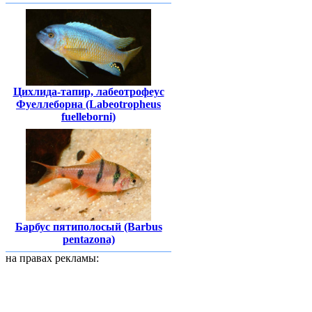
Цихлида-тапир, лабеотрофеус
Фуеллеборна (Labeotropheus
fuelleborni)
Барбус пятиполосый (Barbus
pentazona)
на правах рекламы: