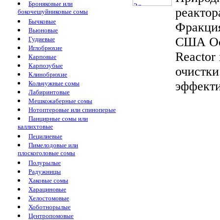
Броняковые или
реактор
бокочешуйниковые сомы
Бычковые
Фракция
Вьюновые
США Осо
Гудиевые
Иглобрюхие
Reactor
Карповые
Карпозубые
очистки
Клинобрюхие
эффекти
Кольчужные сомы
Лабиринтовые
Мешкожаберные сомы
Нотоптеровые или спиноперые
Панцирные сомы или
каллихтовые
Пецилиевые
Пимелодовые или
плоскоголовые сомы
Полурылые
Радужницы
Хаковые сомы
Харациновые
Хелостомовые
Хоботнорылые
Центропомовые