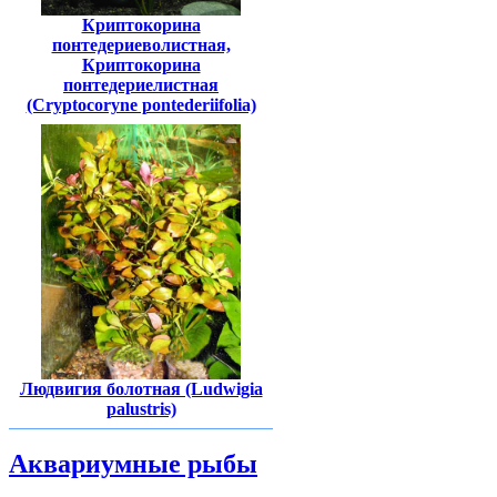
Криптокорина
понтедериеволистная,
Криптокорина
понтедериелистная
(Cryptocoryne pontederiifolia)
Людвигия болотная (Ludwigia
palustris)
Аквариумные рыбы