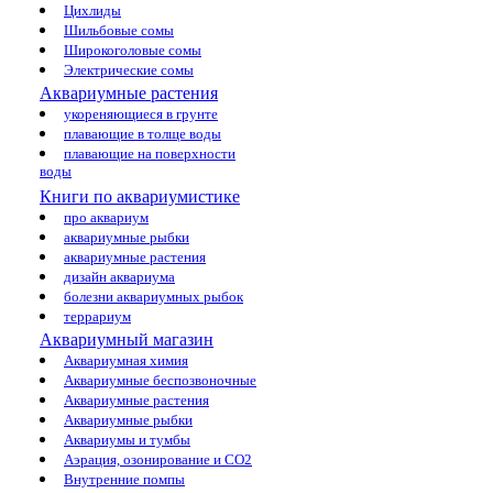
Цихлиды
Шильбовые сомы
Широкоголовые сомы
Электрические сомы
Аквариумные растения
укореняющиеся в грунте
плавающие в толще воды
плавающие на поверхности
воды
Книги по аквариумистике
про аквариум
аквариумные рыбки
аквариумные растения
дизайн аквариума
болезни аквариумных рыбок
террариум
Аквариумный магазин
Аквариумная химия
Аквариумные беспозвоночные
Аквариумные растения
Аквариумные рыбки
Аквариумы и тумбы
Аэрация, озонирование и CO2
Внутренние помпы